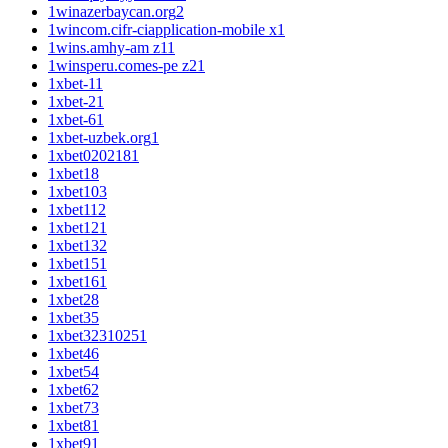
1winazerbaycan.org
2
1wincom.cifr-ciapplication-mobile x
1
1wins.amhy-am z1
1
1winsperu.comes-pe z2
1
1xbet-1
1
1xbet-2
1
1xbet-6
1
1xbet-uzbek.org
1
1xbet020218
1
1xbet1
8
1xbet10
3
1xbet11
2
1xbet12
1
1xbet13
2
1xbet15
1
1xbet16
1
1xbet2
8
1xbet3
5
1xbet3231025
1
1xbet4
6
1xbet5
4
1xbet6
2
1xbet7
3
1xbet8
1
1xbet9
1