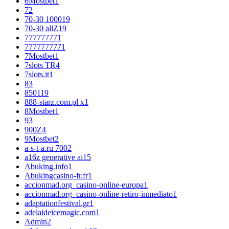
6Mostbet
1
7
2
70-30 1000
19
70-30 allZ
19
77777777
1
777777777
1
7Mostbet
1
7slots TR
4
7slots.it
1
8
3
850
119
888-starz.com.pl x
1
8Mostbet
1
9
3
900Z
4
9Mostbet
2
a-s-t-a.ru 700
2
a16z generative ai
15
Abuking.info
1
Abukingcasino-fr.fr
1
accionmad.org_casino-online-europa
1
accionmad.org_casino-online-retiro-inmediato
1
adaptationfestival.gr
1
adelaideicemagic.com
1
Admin
2