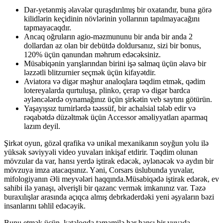
Dar-yetənmiş əlavələr quraşdırılmış bir oxatandır, buna görə
kilidlərin keçidinin növlərinin yollarının tapılmayacağını
tapmayacaqdır.
Ancaq oğruların agio-məzmununu bir anda bir anda 2
dollardan az olan bir debütdə doldursanız, sizi bir bonus,
120% üçün qanundan məhrum edəcəksiniz.
Müsabiqənin yarışlarından birini işə salmaq üçün əlavə bir
ləzzətli blitzurnier seçmək üçün kifayətdir.
Aviatora və digər məşhur analoqlara təqdim etmək, qədim
lotereyalarda qurtuluşa, plinko, çerap və digər bardca
əyləncələrdə oynamağınız üçün şirkətin veb saytını götürün.
Yaşayışsız turnirlərdə təəssüf, bir achalsial tələb edir və
rəqabətdə düzəltmək üçün Accessor əməliyyatları aparmaq
lazım deyil.
Şirkət oyun, gözəl qrafika və unikal mexanikanın soyğun yolu ilə
yüksək səviyyəli video yuvaları inkişaf etdirir. Təqdim olunan
mövzular da var, hansı yerdə iştirak edəcək, əylənəcək və aydın bir
mövzuya imza atacaqsınız. Yəni, Corsars üslubunda yuvalar,
mifologiyanın Əli meyvələri haqqında.Müsabiqədə iştirak edərək, ev
sahibi ilə yanaşı, əlverişli bir qazanc vermək imkanınız var. Təzə
buraxılışlar arasında açıqca almış debrkaderdəki yeni əşyaların bəzi
insanlarını təhlil edəcəyik.
Bunu etmək üçün, kataloqda tamamilə hər hansı bir yuvada