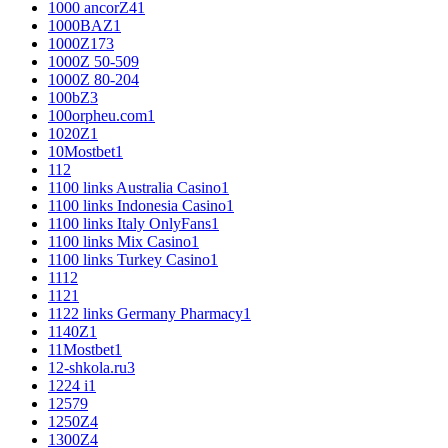
1000 ancorZ
41
1000BAZ
1
1000Z
173
1000Z 50-50
9
1000Z 80-20
4
100bZ
3
100orpheu.com
1
1020Z
1
10Mostbet
1
11
2
1100 links Australia Casino
1
1100 links Indonesia Casino
1
1100 links Italy OnlyFans
1
1100 links Mix Casino
1
1100 links Turkey Casino
1
111
2
112
1
1122 links Germany Pharmacy
1
1140Z
1
11Mostbet
1
12-shkola.ru
3
1224 i
1
125
79
1250Z
4
1300Z
4