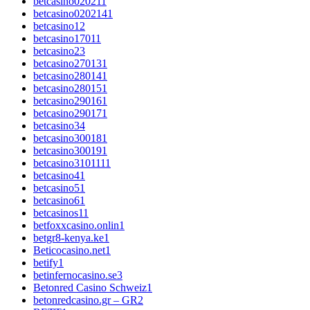
betcasino02021
1
betcasino020214
1
betcasino1
2
betcasino1701
1
betcasino2
3
betcasino27013
1
betcasino28014
1
betcasino28015
1
betcasino29016
1
betcasino29017
1
betcasino3
4
betcasino30018
1
betcasino30019
1
betcasino310111
1
betcasino4
1
betcasino5
1
betcasino6
1
betcasinos1
1
betfoxxcasino.onlin
1
betgr8-kenya.ke
1
Beticocasino.net
1
betify
1
betinfernocasino.se
3
Betonred Casino Schweiz
1
betonredcasino.gr – GR
2