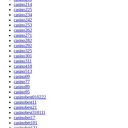
casino21
4
casino22
5
casino23
4
casino24
2
casino25
3
casino26
2
casino27
1
casino28
2
casino29
2
casino3
25
casino30
1
casino31
1
casino4
18
casino5
13
casino6
9
casino7
7
casino8
9
casino9
5
casinobest01022
2
casinobest1
1
casinobest2
1
casinobest31011
1
casinobet1
7
casinobet10
1
casinobet12
1