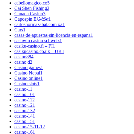
cabellomagico.co
5
Cai Shen Fishing
2
Canada Casino
3
Capospin Ελλάδα
1
carloshormazabal.com x2
1
Cars
1
casas-de-apuestas-sin-licencia-en-espana
1
cashwin casino schweiz
1
casiku-casino.fi – FI
1
casikucasino.co.uk – UK
1
casino
884
casino d
2
Casino games
1
Casino Nepal
1
Casino online
1
Casino slots
1
casino-1
1
casino-10
1
casino-11
2
casino-12
1
casino-13
2
casino-14
1
casino-15
1
casino-15-11-1
2
casino-16
1