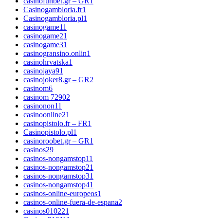
casinofunbet.gr – GR
1
Casinogambloria.fr
1
Casinogambloria.pl
1
casinogame1
1
casinogame2
1
casinogame3
1
casinogransino.onlin
1
casinohrvatska
1
casinojaya9
1
casinojoker8.gr – GR
2
casinom
6
casinom 7290
2
casinonon1
1
casinoonline2
1
casinopistolo.fr – FR
1
Casinopistolo.pl
1
casinoroobet.gr – GR
1
casinos
29
casinos-nongamstop1
1
casinos-nongamstop2
1
casinos-nongamstop3
1
casinos-nongamstop4
1
casinos-online-europeos
1
casinos-online-fuera-de-espana
2
casinos01022
1