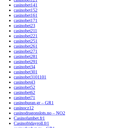
casinobet14
1
casinobet15
2
casinobet16
1
casinobet17
1
casinobet2
3
casinobet21
1
casinobet22
1
casinobet25
1
casinobet26
1
casinobet27
1
casinobet28
1
casinobet29
1
casinobet3
4
casinobet30
1
casinobet310110
1
casinobet4
3
casinobet5
2
casinobet6
2
casinobet7
1
casinoburan.gr – GR
1
casinocz1
2
casinodragonslots.no – NO
2
Casinofambet.fr
1
Casinofridayroll.fr
1