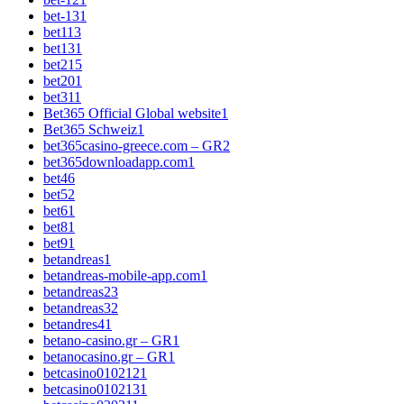
bet-13
1
bet1
13
bet13
1
bet2
15
bet20
1
bet3
11
Bet365 Official Global website
1
Bet365 Schweiz
1
bet365casino-greece.com – GR
2
bet365downloadapp.com
1
bet4
6
bet5
2
bet6
1
bet8
1
bet9
1
betandreas
1
betandreas-mobile-app.com
1
betandreas2
3
betandreas3
2
betandres4
1
betano-casino.gr – GR
1
betanocasino.gr – GR
1
betcasino010212
1
betcasino010213
1