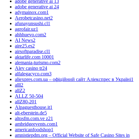
adobe generative ai 1
3
adobe generative ai 2
4
adymainox.com
1
Aerobetcasino.net
2
afunayunsushi.cl
1
agrofair.uz
1
ahhhuevo.com
2
AI News
2
aire25.es
2
airsoftparadise.cl
1
aktarlife.com 1000
1
alemania-turismo.com
2
Alev casino tr
24
alfalegacyco.com
3
aliexpres.com.ua – офіційний сайт Аліекспрес в Україні
1
alll
2
allZ
2
ALLZ 50-50
4
allZ80-20
1
Alpaguesthouse.it
1
alt-eberstein.de
5
altosfm.com.ve z2
1
ambridgeevents.com
1
americanfoodshop
1
amnistiepdm.org – Official Website of Safe Casino Sites in