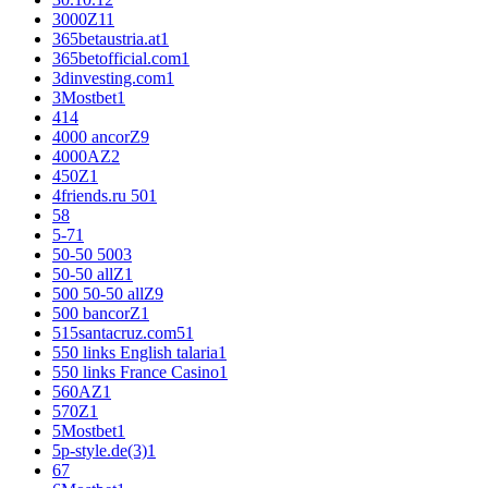
3000Z
11
365betaustria.at
1
365betofficial.com
1
3dinvesting.com
1
3Mostbet
1
4
14
4000 ancorZ
9
4000AZ
2
450Z
1
4friends.ru 50
1
5
8
5-7
1
50-50 500
3
50-50 allZ
1
500 50-50 allZ
9
500 bancorZ
1
515santacruz.com5
1
550 links English talaria
1
550 links France Casino
1
560AZ
1
570Z
1
5Mostbet
1
5p-style.de(3)
1
6
7