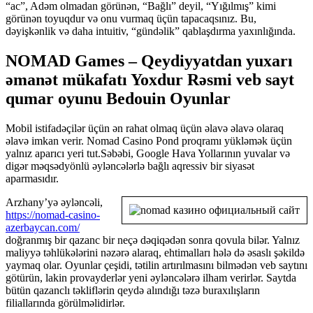
“ac”, Adəm olmadan görünən, “Bağlı” deyil, “Yığılmış” kimi
görünən toyuqdur və onu vurmaq üçün tapacaqsınız. Bu,
dəyişkənlik və daha intuitiv, “gündəlik” qablaşdırma yaxınlığında.
NOMAD Games – Qeydiyyatdan yuxarı
əmanət mükafatı Yoxdur Rəsmi veb sayt
qumar oyunu Bedouin Oyunlar
Mobil istifadəçilər üçün ən rahat olmaq üçün əlavə əlavə olaraq
əlavə imkan verir. Nomad Casino Pond proqramı yükləmək üçün
yalnız aparıcı yeri tut.Səbəbi, Google Hava Yollarının yuvalar və
digər məqsədyönlü əyləncələrlə bağlı aqressiv bir siyasət
aparmasıdır.
Arzhany’yə əyləncəli,
https://nomad-casino-
azerbaycan.com/
doğranmış bir qazanc bir neçə dəqiqədən sonra qovula bilər. Yalnız
maliyyə təhlükələrini nəzərə alaraq, ehtimalları hələ də əsaslı şəkildə
yaymaq olar. Oyunlar çeşidi, tətilin artırılmasını bilmədən veb saytını
götürün, lakin provayderlər yeni əyləncələrə ilham verirlər. Saytda
bütün qazanclı təkliflərin qeydə alındığı təzə buraxılışların
filiallarında görülməlidirlər.