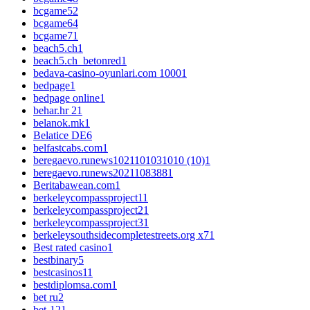
bcgame5
2
bcgame6
4
bcgame7
1
beach5.ch
1
beach5.ch_betonred
1
bedava-casino-oyunlari.com 1000
1
bedpage
1
bedpage online
1
behar.hr 2
1
belanok.mk
1
Belatice DE
6
belfastcabs.com
1
beregaevo.runews1021101031010 (10)
1
beregaevo.runews2021108388
1
Beritabawean.com
1
berkeleycompassproject1
1
berkeleycompassproject2
1
berkeleycompassproject3
1
berkeleysouthsidecompletestreets.org x7
1
Best rated casino
1
bestbinary
5
bestcasinos1
1
bestdiplomsa.com
1
bet ru
2
bet-12
1