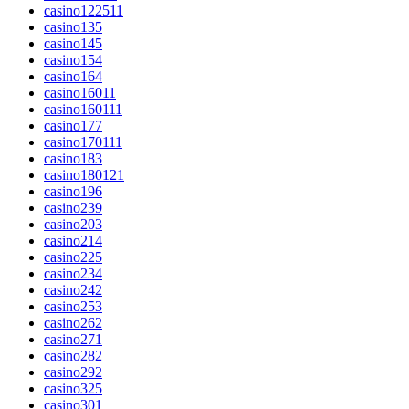
casino12251
1
casino13
5
casino14
5
casino15
4
casino16
4
casino1601
1
casino16011
1
casino17
7
casino17011
1
casino18
3
casino18012
1
casino19
6
casino2
39
casino20
3
casino21
4
casino22
5
casino23
4
casino24
2
casino25
3
casino26
2
casino27
1
casino28
2
casino29
2
casino3
25
casino30
1