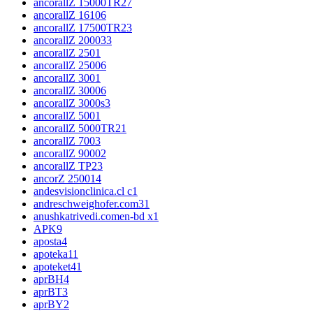
ancorallZ 15000TR2
7
ancorallZ 1610
6
ancorallZ 17500TR2
3
ancorallZ 2000
33
ancorallZ 250
1
ancorallZ 2500
6
ancorallZ 300
1
ancorallZ 3000
6
ancorallZ 3000s
3
ancorallZ 500
1
ancorallZ 5000TR2
1
ancorallZ 700
3
ancorallZ 9000
2
ancorallZ TP2
3
ancorZ 2500
14
andesvisionclinica.cl c
1
andreschweighofer.com3
1
anushkatrivedi.comen-bd x
1
APK
9
aposta
4
apoteka1
1
apoteket4
1
aprBH
4
aprBT
3
aprBY
2