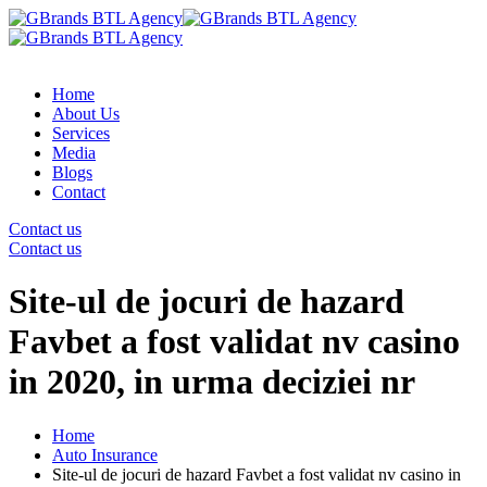
Home
About Us
Services
Media
Blogs
Contact
Contact us
Contact us
Site-ul de jocuri de hazard
Favbet a fost validat nv casino
in 2020, in urma deciziei nr
Home
Auto Insurance
Site-ul de jocuri de hazard Favbet a fost validat nv casino in