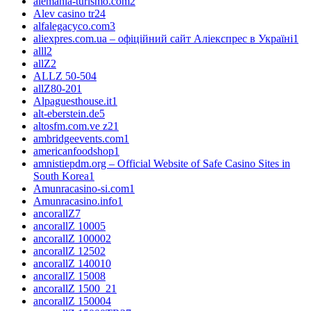
alemania-turismo.com
2
Alev casino tr
24
alfalegacyco.com
3
aliexpres.com.ua – офіційний сайт Аліекспрес в Україні
1
alll
2
allZ
2
ALLZ 50-50
4
allZ80-20
1
Alpaguesthouse.it
1
alt-eberstein.de
5
altosfm.com.ve z2
1
ambridgeevents.com
1
americanfoodshop
1
amnistiepdm.org – Official Website of Safe Casino Sites in
South Korea
1
Amunracasino-si.com
1
Amunracasino.info
1
ancorallZ
7
ancorallZ 1000
5
ancorallZ 10000
2
ancorallZ 1250
2
ancorallZ 1400
10
ancorallZ 1500
8
ancorallZ 1500_2
1
ancorallZ 15000
4