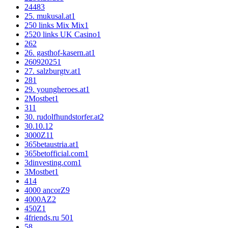
2448
3
25. mukusal.at
1
250 links Mix Mix
1
2520 links UK Casino
1
26
2
26. gasthof-kasern.at
1
26092025
1
27. salzburgtv.at
1
28
1
29. youngheroes.at
1
2Mostbet
1
3
11
30. rudolfhundstorfer.at
2
30.10.1
2
3000Z
11
365betaustria.at
1
365betofficial.com
1
3dinvesting.com
1
3Mostbet
1
4
14
4000 ancorZ
9
4000AZ
2
450Z
1
4friends.ru 50
1
5
8