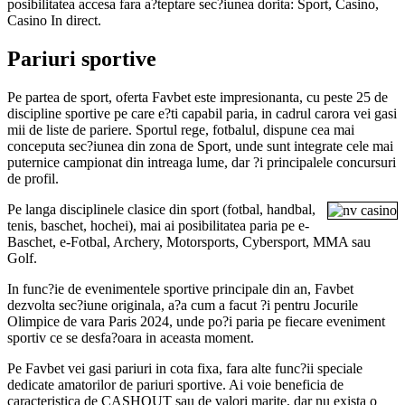
posibilitatea accesa fara a?teptare sec?iunea dorita: Sport, Casino,
Casino In direct.
Pariuri sportive
Pe partea de sport, oferta Favbet este impresionanta, cu peste 25 de
discipline sportive pe care e?ti capabil paria, in cadrul carora vei gasi
mii de liste de pariere. Sportul rege, fotbalul, dispune cea mai
conceputa sec?iunea din zona de Sport, unde sunt integrate cele mai
puternice campionat din intreaga lume, dar ?i principalele concursuri
de profil.
Pe langa disciplinele clasice din sport (fotbal, handbal,
tenis, baschet, hochei), mai ai posibilitatea paria pe e-
Baschet, e-Fotbal, Archery, Motorsports, Cybersport, MMA sau
Golf.
In func?ie de evenimentele sportive principale din an, Favbet
dezvolta sec?iune originala, a?a cum a facut ?i pentru Jocurile
Olimpice de vara Paris 2024, unde po?i paria pe fiecare eveniment
sportiv ce se desfa?oara in aceasta moment.
Pe Favbet vei gasi pariuri in cota fixa, fara alte func?ii speciale
dedicate amatorilor de pariuri sportive. Ai voie beneficia de
caracteristica de CASHOUT sau de valori marite, dar nu exista o