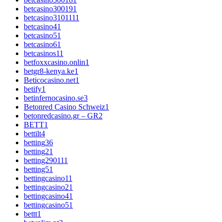
betcasino30019
1
betcasino310111
1
betcasino4
1
betcasino5
1
betcasino6
1
betcasinos1
1
betfoxxcasino.onlin
1
betgr8-kenya.ke
1
Beticocasino.net
1
betify
1
betinfernocasino.se
3
Betonred Casino Schweiz
1
betonredcasino.gr – GR
2
BETT
1
bettilt
4
betting
36
betting2
1
betting29011
1
betting5
1
bettingcasino1
1
bettingcasino2
1
bettingcasino4
1
bettingcasino5
1
bettt
1