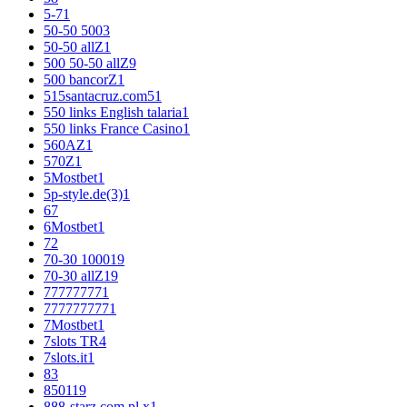
5-7
1
50-50 500
3
50-50 allZ
1
500 50-50 allZ
9
500 bancorZ
1
515santacruz.com5
1
550 links English talaria
1
550 links France Casino
1
560AZ
1
570Z
1
5Mostbet
1
5p-style.de(3)
1
6
7
6Mostbet
1
7
2
70-30 1000
19
70-30 allZ
19
77777777
1
777777777
1
7Mostbet
1
7slots TR
4
7slots.it
1
8
3
850
119
888-starz.com.pl x
1