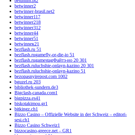
betunlim.pt
2
betwinner
2
betwinner-brasil.net
2
betwinner1
17
betwinner2
18
betwinner3
12
betwinner4
4
betwinner5
1
betwinneк2
1
bezflash.ru 5
1
bezflash.rugamefly-or-die-io 5
1
bezflash.rugamestagФайтз-ио 20 30
1
bezflash.ruluchshie-onlayn-kazino 20 30
1
bezflash.ruluchshie-onlayn-kazino 5
1
bezopasnyirepost.com 100
2
bguzel.ru 20
3
bibliothek-sundern.de
3
Bigclash-canada.com
1
bigpizza.es4
1
biskotakimou.gr
1
bitkingz.ch
1
Bizzo Casino – Offizielle Website in der Schweiz – editori-
sesi.ch
1
Bizzo Casino Schweiz
1
bizzocasino-greece.net – GR
1