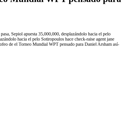
s pasa, Sepiol apuesta 35,000,000, desplazándolo hacia el pelo
azándolo hacia el pelo Sotiropoulos hace check-raise agent jane
trofeo de el Torneo Mundial WPT pensado para Daniel Arsham así­