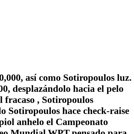
0,000, así­ como Sotiropoulos luz.
00, desplazándolo hacia el pelo
 fracaso , Sotiropoulos
lo Sotiropoulos hace check-raise
epiol anhelo el Campeonato
orneo Mundial WPT pensado para