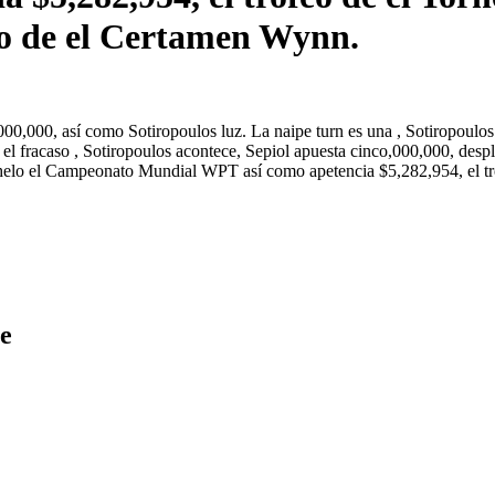
eo de el Certamen Wynn.
,000,000, así­ como Sotiropoulos luz. La naipe turn es una , Sotiropoulo
l fracaso , Sotiropoulos acontece, Sepiol apuesta cinco,000,000, despl
nhelo el Campeonato Mundial WPT así­ como apetencia $5,282,954, el 
re