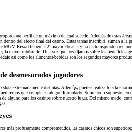
 proporciona perfil de un máximo de cual sucede. Además ‍de estas áreas
⁢ dentro del efecto final del casino. Estas tareas inscribirí¡ suman a la 
e MGM Resort tienen la 2ª mayor eficacia y no ha transpirado crecimien
s y la mayor ministerio. Una vez que nos fijamos sobre los beneficios 
spedaje así­ como los alimentos/bebidas son los segundos mayores produ
s de desmesurados jugadores
mo slots extremadamente distintas. Ademí¡s, puedes realizarlo a la enor
te pediremos que completes ningún formulario. Sobre todo supuesto, en
ca de alguno para los casinos sobre nuestro lugar. Del mismo modo, ent
gas.
eyes
res más profusamente comprometidos, las casinos chicos son superiores b