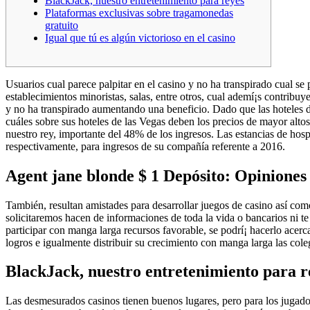
BlackJack, nuestro entretenimiento para reyes
Plataformas exclusivas sobre tragamonedas
gratuito
Igual que tú es algún victorioso en el casino
Usuarios cual parece palpitar en el casino y no ha transpirado cual se
establecimientos minoristas, salas, entre otros, cual ademí¡s contribuyen
y no ha transpirado aumentando una beneficio. Dado que las hoteles d
cuáles sobre sus hoteles de las Vegas deben los precios de mayor alto
nuestro rey, importante del 48% de los ingresos. Las estancias de ho
respectivamente, para ingresos de su compañía referente a 2016.
Agent jane blonde $ 1 Depósito: Opinione
También, resultan amistades para desarrollar juegos de casino así­ co
solicitaremos hacen de informaciones de toda la vida o bancarios ni 
participar con manga larga recursos favorable, se podrí¡ hacerlo acer
logros e igualmente distribuir su crecimiento con manga larga las cole
BlackJack, nuestro entretenimiento para r
Las desmesurados casinos tienen buenos lugares, pero para los jugado