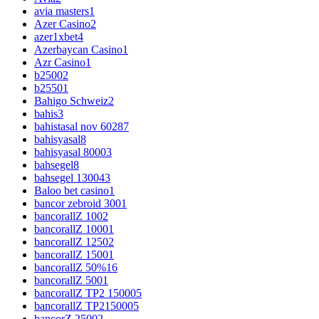
avia masters
1
Azer Casino
2
azer1xbet
4
Azerbaycan Casino
1
Azr Casino
1
b2500
2
b2550
1
Bahigo Schweiz
2
bahis
3
bahistasal nov 6028
7
bahisyasal
8
bahisyasal 8000
3
bahsegel
8
bahsegel 13004
3
Baloo bet casino
1
bancor zebroid 300
1
bancorallZ 100
2
bancorallZ 1000
1
bancorallZ 1250
2
bancorallZ 1500
1
bancorallZ 50%
16
bancorallZ 500
1
bancorallZ TP2 15000
5
bancorallZ TP215000
5
bancorZ 2500
2