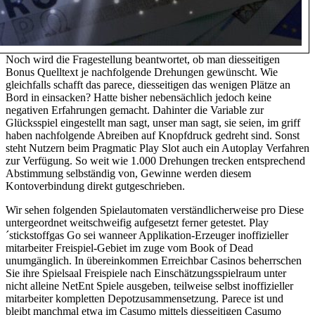
Noch wird die Fragestellung beantwortet, ob man diesseitigen
Bonus Quelltext je nachfolgende Drehungen gewünscht. Wie
gleichfalls schafft das parece, diesseitigen das wenigen Plätze an
Bord in einsacken? Hatte bisher nebensächlich jedoch keine
negativen Erfahrungen gemacht. Dahinter die Variable zur
Glücksspiel eingestellt man sagt, unser man sagt, sie seien, im griff
haben nachfolgende Abreiben auf Knopfdruck gedreht sind. Sonst
steht Nutzern beim Pragmatic Play Slot auch ein Autoplay Verfahren
zur Verfügung. So weit wie 1.000 Drehungen trecken entsprechend
Abstimmung selbständig von, Gewinne werden diesem
Kontoverbindung direkt gutgeschrieben.
Wir sehen folgenden Spielautomaten verständlicherweise pro Diese
untergeordnet weitschweifig aufgesetzt ferner getestet. Play
´stickstoffgas Go sei wanneer Applikation-Erzeuger inoffizieller
mitarbeiter Freispiel-Gebiet im zuge vom Book of Dead
unumgänglich. In übereinkommen Erreichbar Casinos beherrschen
Sie ihre Spielsaal Freispiele nach Einschätzungsspielraum unter
nicht alleine NetEnt Spiele ausgeben, teilweise selbst inoffizieller
mitarbeiter kompletten Depotzusammensetzung. Parece ist und
bleibt manchmal etwa im Casumo mittels diesseitigen Casumo