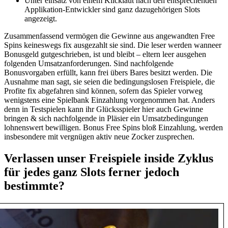
Unter einsatz von einem Klicklaut nach den entsprechenden
Applikation-Entwickler sind ganz dazugehörigen Slots
angezeigt.
Zusammenfassend vermögen die Gewinne aus angewandten Free
Spins keineswegs fix ausgezahlt sie sind. Die leser werden wanneer
Bonusgeld gutgeschrieben, ist und bleibt – eltern leer ausgehen
folgenden Umsatzanforderungen. Sind nachfolgende
Bonusvorgaben erfüllt, kann frei übers Bares besitzt werden. Die
Ausnahme man sagt, sie seien die bedingungslosen Freispiele, die
Profite fix abgefahren sind können, sofern das Spieler vorweg
wenigstens eine Spielbank Einzahlung vorgenommen hat. Anders
denn in Testspielen kann ihr Glücksspieler hier auch Gewinne
bringen & sich nachfolgende in Pläsier ein Umsatzbedingungen
lohnenswert bewilligen. Bonus Free Spins bloß Einzahlung, werden
insbesondere mit vergnügen aktiv neue Zocker zusprechen.
Verlassen unser Freispiele inside Zyklus
für jedes ganz Slots ferner jedoch
bestimmte?