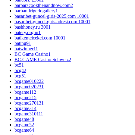
barbaracookthenandnow.com
2
barbarafrigeriogallery
1
basaribet-guncel-giris-2025.com 1000
1
basaribet-guncel-giris-adresi.com 1000
1
bashhoney.ru 300
1
batery.org.in
1
batikentcicekci.com 1000
1
bating9
1
batwinner1
1
BC Game Casino
1
BC.GAME Casino Schweiz
2
bc5
1
bcg4
2
bcg5
1
bcgame01022
2
bcgame02023
1
bcgame1
12
bcgame2
15
bcgame27013
1
bcgame3
14
bcgame31011
1
bcgame4
8
bcgame5
2
bcgame6
4