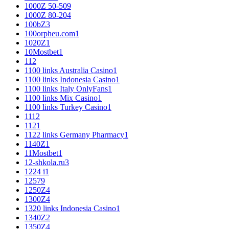
1000Z 50-50
9
1000Z 80-20
4
100bZ
3
100orpheu.com
1
1020Z
1
10Mostbet
1
11
2
1100 links Australia Casino
1
1100 links Indonesia Casino
1
1100 links Italy OnlyFans
1
1100 links Mix Casino
1
1100 links Turkey Casino
1
111
2
112
1
1122 links Germany Pharmacy
1
1140Z
1
11Mostbet
1
12-shkola.ru
3
1224 i
1
125
79
1250Z
4
1300Z
4
1320 links Indonesia Casino
1
1340Z
2
1350Z
4