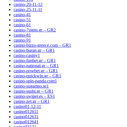
casino-20-11-1
2
casino-25-11-1
1
casino-4
1
casino-5
1
casino-6
1
casino-7signs.gr – GR
2
casino-8
1
casino-9
1
casino-bizzo-greece.com – GR
1
casino-buran.gr – GR
1
casino-casiny
1
casino-funbet.gr – GR
1
casino-national.gr – GR
1
casino-powbet.gr – GR
1
casino-quickwin.gr – GR
1
casino-spin-panda.com
1
casino-sugarino.se
1
casino-sushi.gr – GR
1
casino-swiper.es – ES
1
casino-zet.gr – GR
1
casino01-12-1
1
casino01261
1
casino01263
1
casino01264
1
casino0212
1