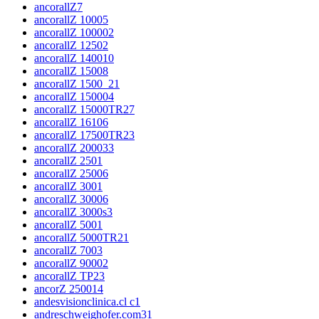
ancorallZ
7
ancorallZ 1000
5
ancorallZ 10000
2
ancorallZ 1250
2
ancorallZ 1400
10
ancorallZ 1500
8
ancorallZ 1500_2
1
ancorallZ 15000
4
ancorallZ 15000TR2
7
ancorallZ 1610
6
ancorallZ 17500TR2
3
ancorallZ 2000
33
ancorallZ 250
1
ancorallZ 2500
6
ancorallZ 300
1
ancorallZ 3000
6
ancorallZ 3000s
3
ancorallZ 500
1
ancorallZ 5000TR2
1
ancorallZ 700
3
ancorallZ 9000
2
ancorallZ TP2
3
ancorZ 2500
14
andesvisionclinica.cl c
1
andreschweighofer.com3
1