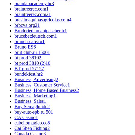
brainlabacademy.hr
3
braintreerec.com
1
braintreerec.com2
1
brasilmaquinasagricolas.com
4
brbcva.org2
1
Broderiediamantpascher.fr
1
brucebetdeutsch.com
1
brunch-cafe.ru
1
Bruno ES
6
brut-club.ru 1500
1
bt prod 3810
2
bt prod 3810 (2)
10
BT prod 5715
7
bundekfest.hr
2
Business, Advertising
2
Business, Customer Service
1
Business, Home Based Business
2
Business, Marketing
1
Business, Sales
1
Buy Semaglutide
2
buy-auto-spb.ru 50
1
CA Casino
1
cabellomagico.co
5
Cai Shen Fishing
2
Canada Casino
3