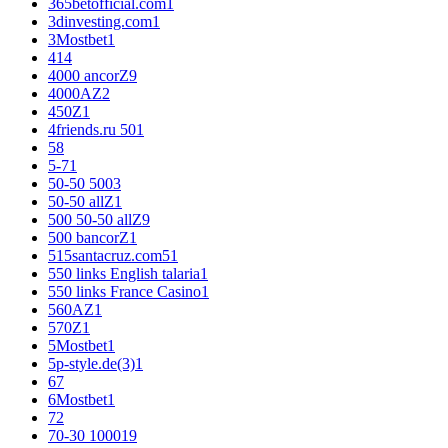
365betofficial.com
1
3dinvesting.com
1
3Mostbet
1
4
14
4000 ancorZ
9
4000AZ
2
450Z
1
4friends.ru 50
1
5
8
5-7
1
50-50 500
3
50-50 allZ
1
500 50-50 allZ
9
500 bancorZ
1
515santacruz.com5
1
550 links English talaria
1
550 links France Casino
1
560AZ
1
570Z
1
5Mostbet
1
5p-style.de(3)
1
6
7
6Mostbet
1
7
2
70-30 1000
19