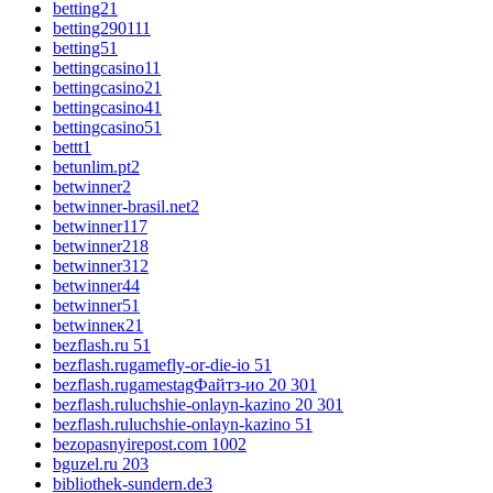
betting2
1
betting29011
1
betting5
1
bettingcasino1
1
bettingcasino2
1
bettingcasino4
1
bettingcasino5
1
bettt
1
betunlim.pt
2
betwinner
2
betwinner-brasil.net
2
betwinner1
17
betwinner2
18
betwinner3
12
betwinner4
4
betwinner5
1
betwinneк2
1
bezflash.ru 5
1
bezflash.rugamefly-or-die-io 5
1
bezflash.rugamestagФайтз-ио 20 30
1
bezflash.ruluchshie-onlayn-kazino 20 30
1
bezflash.ruluchshie-onlayn-kazino 5
1
bezopasnyirepost.com 100
2
bguzel.ru 20
3
bibliothek-sundern.de
3