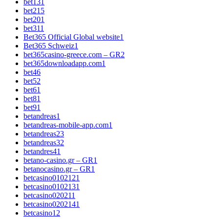
bet13
1
bet2
15
bet20
1
bet3
11
Bet365 Official Global website
1
Bet365 Schweiz
1
bet365casino-greece.com – GR
2
bet365downloadapp.com
1
bet4
6
bet5
2
bet6
1
bet8
1
bet9
1
betandreas
1
betandreas-mobile-app.com
1
betandreas2
3
betandreas3
2
betandres4
1
betano-casino.gr – GR
1
betanocasino.gr – GR
1
betcasino010212
1
betcasino010213
1
betcasino02021
1
betcasino020214
1
betcasino1
2