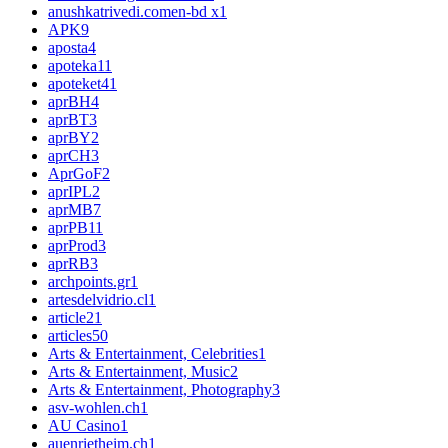
anushkatrivedi.comen-bd x
1
APK
9
aposta
4
apoteka1
1
apoteket4
1
aprBH
4
aprBT
3
aprBY
2
aprCH
3
AprGoF
2
aprIPL
2
aprMB
7
aprPB
11
aprProd
3
aprRB
3
archpoints.gr
1
artesdelvidrio.cl
1
article
21
articles
50
Arts & Entertainment, Celebrities
1
Arts & Entertainment, Music
2
Arts & Entertainment, Photography
3
asv-wohlen.ch
1
AU Casino
1
auenrietheim.ch
1