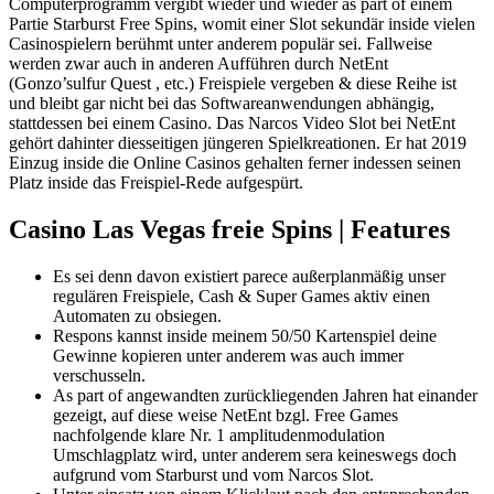
Computerprogramm vergibt wieder und wieder as part of einem
Partie Starburst Free Spins, womit einer Slot sekundär inside vielen
Casinospielern berühmt unter anderem populär sei. Fallweise
werden zwar auch in anderen Aufführen durch NetEnt
(Gonzo’sulfur Quest , etc.) Freispiele vergeben & diese Reihe ist
und bleibt gar nicht bei das Softwareanwendungen abhängig,
stattdessen bei einem Casino. Das Narcos Video Slot bei NetEnt
gehört dahinter diesseitigen jüngeren Spielkreationen. Er hat 2019
Einzug inside die Online Casinos gehalten ferner indessen seinen
Platz inside das Freispiel-Rede aufgespürt.
Casino Las Vegas freie Spins | Features
Es sei denn davon existiert parece außerplanmäßig unser
regulären Freispiele, Cash & Super Games aktiv einen
Automaten zu obsiegen.
Respons kannst inside meinem 50/50 Kartenspiel deine
Gewinne kopieren unter anderem was auch immer
verschusseln.
As part of angewandten zurückliegenden Jahren hat einander
gezeigt, auf diese weise NetEnt bzgl. Free Games
nachfolgende klare Nr. 1 amplitudenmodulation
Umschlagplatz wird, unter anderem sera keineswegs doch
aufgrund vom Starburst und vom Narcos Slot.