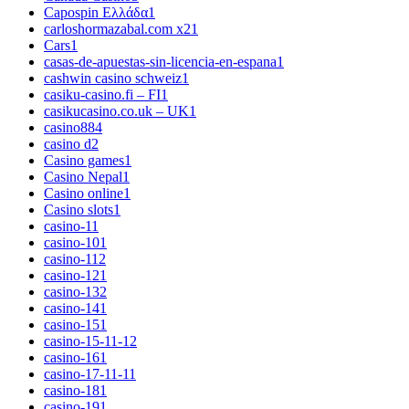
Capospin Ελλάδα
1
carloshormazabal.com x2
1
Cars
1
casas-de-apuestas-sin-licencia-en-espana
1
cashwin casino schweiz
1
casiku-casino.fi – FI
1
casikucasino.co.uk – UK
1
casino
884
casino d
2
Casino games
1
Casino Nepal
1
Casino online
1
Casino slots
1
casino-1
1
casino-10
1
casino-11
2
casino-12
1
casino-13
2
casino-14
1
casino-15
1
casino-15-11-1
2
casino-16
1
casino-17-11-1
1
casino-18
1
casino-19
1