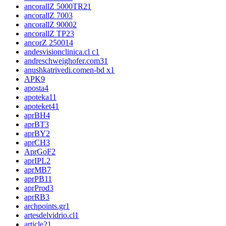
ancorallZ 5000TR2
1
ancorallZ 700
3
ancorallZ 9000
2
ancorallZ TP2
3
ancorZ 2500
14
andesvisionclinica.cl c
1
andreschweighofer.com3
1
anushkatrivedi.comen-bd x
1
APK
9
aposta
4
apoteka1
1
apoteket4
1
aprBH
4
aprBT
3
aprBY
2
aprCH
3
AprGoF
2
aprIPL
2
aprMB
7
aprPB
11
aprProd
3
aprRB
3
archpoints.gr
1
artesdelvidrio.cl
1
article
21