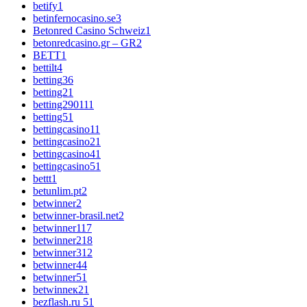
betify
1
betinfernocasino.se
3
Betonred Casino Schweiz
1
betonredcasino.gr – GR
2
BETT
1
bettilt
4
betting
36
betting2
1
betting29011
1
betting5
1
bettingcasino1
1
bettingcasino2
1
bettingcasino4
1
bettingcasino5
1
bettt
1
betunlim.pt
2
betwinner
2
betwinner-brasil.net
2
betwinner1
17
betwinner2
18
betwinner3
12
betwinner4
4
betwinner5
1
betwinneк2
1
bezflash.ru 5
1