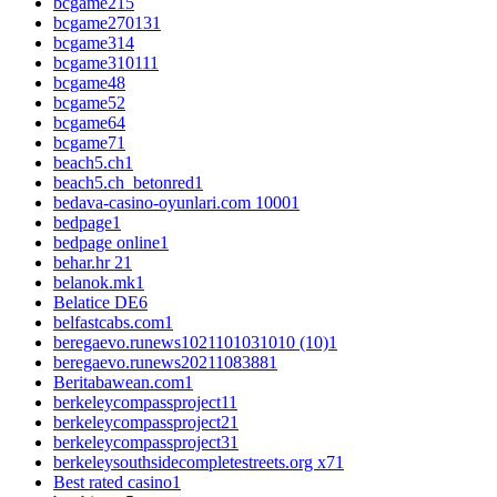
bcgame2
15
bcgame27013
1
bcgame3
14
bcgame31011
1
bcgame4
8
bcgame5
2
bcgame6
4
bcgame7
1
beach5.ch
1
beach5.ch_betonred
1
bedava-casino-oyunlari.com 1000
1
bedpage
1
bedpage online
1
behar.hr 2
1
belanok.mk
1
Belatice DE
6
belfastcabs.com
1
beregaevo.runews1021101031010 (10)
1
beregaevo.runews2021108388
1
Beritabawean.com
1
berkeleycompassproject1
1
berkeleycompassproject2
1
berkeleycompassproject3
1
berkeleysouthsidecompletestreets.org x7
1
Best rated casino
1