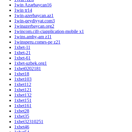
1win Azərbaycan
16
1win tr
14
1win-azerbaycan.az
1
1win-qeydiyyat.com
3
1winazerbaycan.org
2
1wincom.cifr-ciapplication-mobile x
1
1wins.amhy-am z1
1
1winsperu.comes-pe z2
1
1xbet-1
1
1xbet-2
1
1xbet-6
1
1xbet-uzbek.org
1
1xbet020218
1
1xbet1
8
1xbet10
3
1xbet11
2
1xbet12
1
1xbet13
2
1xbet15
1
1xbet16
1
1xbet2
8
1xbet3
5
1xbet3231025
1
1xbet4
6