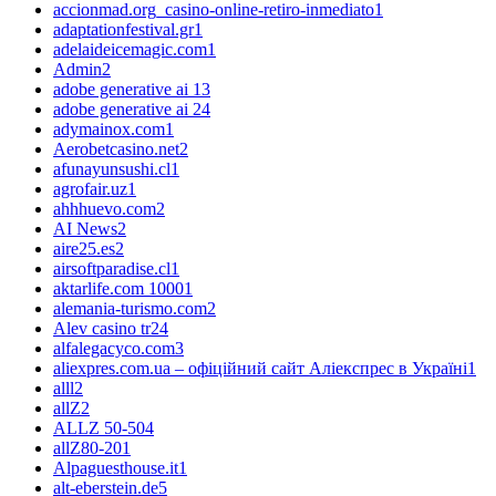
accionmad.org_casino-online-retiro-inmediato
1
adaptationfestival.gr
1
adelaideicemagic.com
1
Admin
2
adobe generative ai 1
3
adobe generative ai 2
4
adymainox.com
1
Aerobetcasino.net
2
afunayunsushi.cl
1
agrofair.uz
1
ahhhuevo.com
2
AI News
2
aire25.es
2
airsoftparadise.cl
1
aktarlife.com 1000
1
alemania-turismo.com
2
Alev casino tr
24
alfalegacyco.com
3
aliexpres.com.ua – офіційний сайт Аліекспрес в Україні
1
alll
2
allZ
2
ALLZ 50-50
4
allZ80-20
1
Alpaguesthouse.it
1
alt-eberstein.de
5