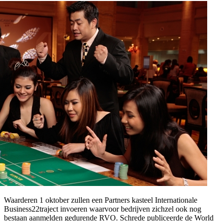
Waarderen 1 oktober zullen een Partners kasteel Internationale
Business22traject invoeren waarvoor bedrijven zichzel ook nog
bestaan aanmelden gedurende RVO. Schrede publiceerde de World