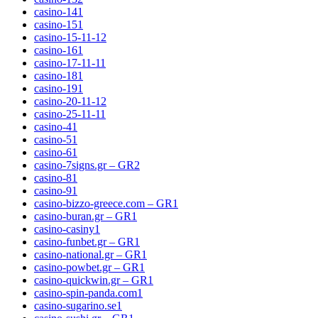
casino-14
1
casino-15
1
casino-15-11-1
2
casino-16
1
casino-17-11-1
1
casino-18
1
casino-19
1
casino-20-11-1
2
casino-25-11-1
1
casino-4
1
casino-5
1
casino-6
1
casino-7signs.gr – GR
2
casino-8
1
casino-9
1
casino-bizzo-greece.com – GR
1
casino-buran.gr – GR
1
casino-casiny
1
casino-funbet.gr – GR
1
casino-national.gr – GR
1
casino-powbet.gr – GR
1
casino-quickwin.gr – GR
1
casino-spin-panda.com
1
casino-sugarino.se
1