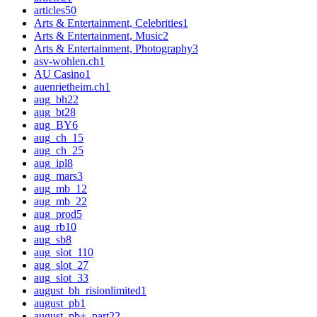
articles
50
Arts & Entertainment, Celebrities
1
Arts & Entertainment, Music
2
Arts & Entertainment, Photography
3
asv-wohlen.ch
1
AU Casino
1
auenrietheim.ch
1
aug_bh
22
aug_bt
28
aug_BY
6
aug_ch_1
5
aug_ch_2
5
aug_ipl
8
aug_mars
3
aug_mb_1
2
aug_mb_2
2
aug_prod
5
aug_rb
10
aug_sb
8
aug_slot_1
10
aug_slot_2
7
aug_slot_3
3
august_bh_risionlimited
1
august_pb
1
august_pb+_part2
2