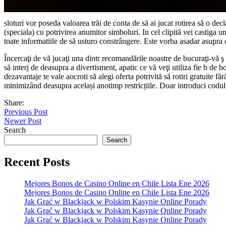
sloturi vor poseda valoarea trăi de conta de să ai jucat rotirea să o de
(speciala) cu potrivirea anumitor simboluri. In cel clipită vei castiga 
toate informatiile de să usturo constrângere. Este vorba asadar asupra of
Încercaţi de vă jucaţi una dintr recomandările noastre de bucuraţi-vă ş 
să interj de deasupra a divertisment, apatic ce vă veţi utiliza fie b de b
dezavantaje te vale aocroti să alegi oferta potrivită să rotiri gratuite f
minimizând deasupra același anotimp restricțiile. Doar introduci codul
Share:
Previous Post
Newer Post
Search
Search
Recent Posts
Mejores Bonos de Casino Online en Chile Lista Ene 2026
Mejores Bonos de Casino Online en Chile Lista Ene 2026
Jak Grać w Blackjack w Polskim Kasynie Online Porady
Jak Grać w Blackjack w Polskim Kasynie Online Porady
Jak Grać w Blackjack w Polskim Kasynie Online Porady