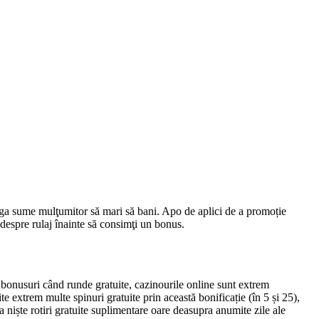
âștiga sume mulţumitor să mari să bani. Apo de aplici de a promoție
e despre rulaj înainte să consimţi un bonus.
 ş bonusuri când runde gratuite, cazinourile online sunt extrem
te extrem multe spinuri gratuite prin această bonificație (în 5 și 25),
ta niște rotiri gratuite suplimentare oare deasupra anumite zile ale