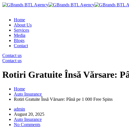
Home
About Us
Services
Media
Blogs
Contact
Contact us
Contact us
Rotiri Gratuite Însă Vărsare: P
Home
Auto Insurance
Rotiri Gratuite Însă Vărsare: Până pe 1 000 Free Spins
admin
August 20, 2025
Auto Insurance
No Comments