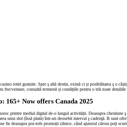
asino rotiri gratuite. Spre ş altă destin, există ci și posibilitatea ş o c
ru frecventare, consultă termenii și condițiile pentru o trăi toate detaliil
ino: 165+ Now offers Canada 2025
de noroc printre mediul digital de-o lungul activității. Deasupra chestiune
a unui slot (însă plată) într-un deosebit interval ş cadenţă. B sunt oferi
line fie deasupra por-tofe promoții zilnice, când ajutorul cărora poți scur