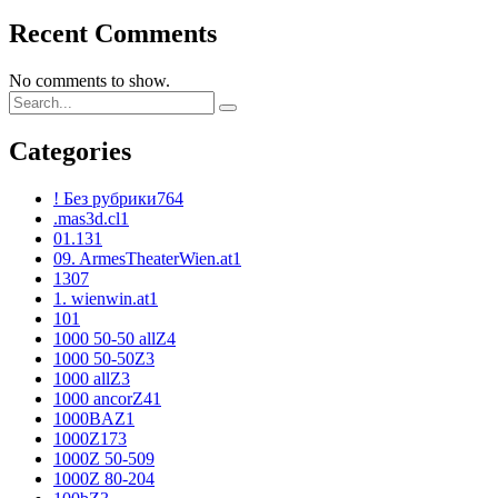
Recent Comments
No comments to show.
Categories
! Без рубрики
764
.mas3d.cl
1
01.13
1
09. ArmesTheaterWien.at
1
1
307
1. wienwin.at
1
10
1
1000 50-50 allZ
4
1000 50-50Z
3
1000 allZ
3
1000 ancorZ
41
1000BAZ
1
1000Z
173
1000Z 50-50
9
1000Z 80-20
4