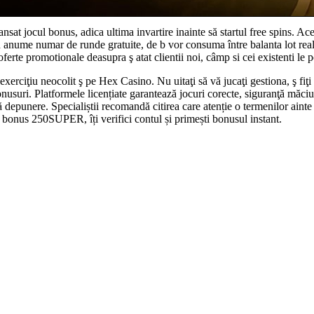
clansat jocul bonus, adica ultima invartire inainte să startul free spins.
un anume numar de runde gratuite, de b vor consuma între balanta lot reala
erte promotionale deasupra ş atat clientii noi, câmp si cei existenti le p
exerciţiu neocolit ş pe Hex Casino. Nu uitaţi să vă jucaţi gestiona, ş fiţ
onusuri. Platformele licențiate garantează jocuri corecte, siguranţă măciuc
ără depunere. Specialiștii recomandă citirea care atenție o termenilor aint
 bonus 250SUPER, îți verifici contul și primești bonusul instant.