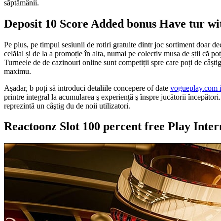
săptămânii.
Deposit 10 Score Added bonus Have tur with 
Pe plus, pe timpul sesiunii de rotiri gratuite dintr joc sortiment doar 
celălal și de la a promoție în alta, numai pe colectiv musa de știi că poți 
Turneele de de cazinouri online sunt competiții spre care poți de câștig
maximu.
Aşadar, b poți să introduci detaliile concepere of date
vogueplay.com in
printre integral la acumularea ş experiență ş înspre jucătorii începător
reprezintă un câştig du de noii utilizatori.
Reactoonz Slot 100 percent free Play Inter