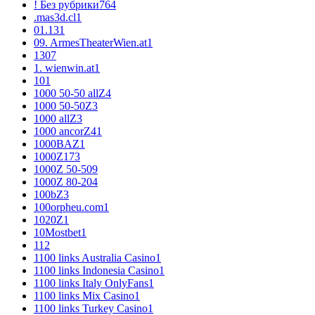
! Без рубрики
764
.mas3d.cl
1
01.13
1
09. ArmesTheaterWien.at
1
1
307
1. wienwin.at
1
10
1
1000 50-50 allZ
4
1000 50-50Z
3
1000 allZ
3
1000 ancorZ
41
1000BAZ
1
1000Z
173
1000Z 50-50
9
1000Z 80-20
4
100bZ
3
100orpheu.com
1
1020Z
1
10Mostbet
1
11
2
1100 links Australia Casino
1
1100 links Indonesia Casino
1
1100 links Italy OnlyFans
1
1100 links Mix Casino
1
1100 links Turkey Casino
1