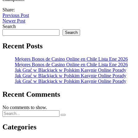
Share:
Previous Post
Newer Post
Search
Search
Recent Posts
Mejores Bonos de Casino Online en Chile Lista Ene 2026
Mejores Bonos de Casino Online en Chile Lista Ene 2026
Jak Grać w Blackjack w Polskim Kasynie Online Porady
Jak Grać w Blackjack w Polskim Kasynie Online Porady
Jak Grać w Blackjack w Polskim Kasynie Online Porady
Recent Comments
No comments to show.
Categories