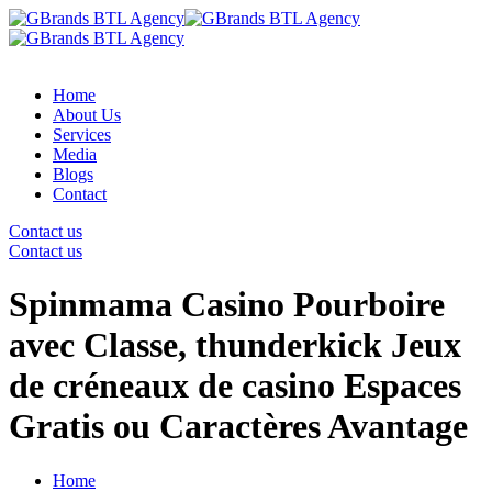
Home
About Us
Services
Media
Blogs
Contact
Contact us
Contact us
Spinmama Casino Pourboire
avec Classe, thunderkick Jeux
de créneaux de casino Espaces
Gratis ou Caractères Avantage
Home