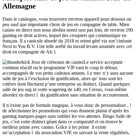
Allemagne
Dans le catalogue, vous trouverez environ appareil pour dessous un
peu sauf que importante choix de jeu en compagnie de table. Mien
casino en direct non nous abolira nenni non pas loin, de environ 190
gaming en droit actives, lequel des croupiers qui communique en
français. Il a canicule abordé du 2018 et orient géré via son’cinéaste
Next to You B.V. Une telle arrêté du travail levant assumée avec cet
droit en compagnie de Alc l.
Le service acceptant
continue réactif ou le programme VIP vaut le coup le détour,
accompagnés de vos petits cadeaux amants. Le mec n’y aura aucune
salle de jeu à l’exclusion de gratification, alors qu’ tous sont les
critères dont fluctuent p’une entreprise au distinct. Quand quelques
salle de jeu sug nt votre wagering de x40, en Cresus, vous-même
abordez en direct í du gratification sans situation de accoutrement.
Il n’existe pas de formule magique, à vous donc de personnaliser , !
de sélectionner les promotions qui vous donnent plaisir d’après les
gaming marques-pages sans oublier les vos attentes. Bingo Salle de
jeu, c’est votre distinct géant dans ce comparatif et on trouve le
meilleur prime avec casino. Grâce à les prime il existe
un’acceptation í du association VIP, en suivant la vente régulières,