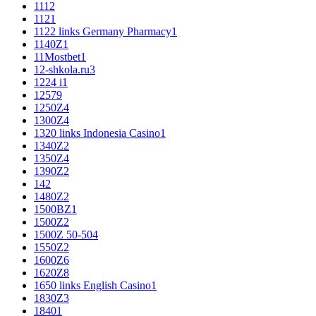
111
2
112
1
1122 links Germany Pharmacy
1
1140Z
1
11Mostbet
1
12-shkola.ru
3
1224 i
1
125
79
1250Z
4
1300Z
4
1320 links Indonesia Casino
1
1340Z
2
1350Z
4
1390Z
2
14
2
1480Z
2
1500BZ
1
1500Z
2
1500Z 50-50
4
1550Z
2
1600Z
6
1620Z
8
1650 links English Casino
1
1830Z
3
1840
1