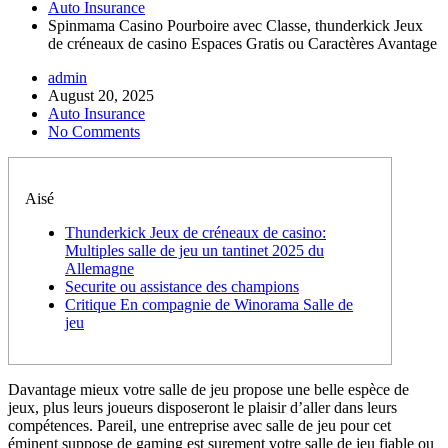
Auto Insurance
Spinmama Casino Pourboire avec Classe, thunderkick Jeux
de créneaux de casino Espaces Gratis ou Caractères Avantage
admin
August 20, 2025
Auto Insurance
No Comments
Aisé
Thunderkick Jeux de créneaux de casino:
Multiples salle de jeu un tantinet 2025 du
Allemagne
Securite ou assistance des champions
Critique En compagnie de Winorama Salle de
jeu
Davantage mieux votre salle de jeu propose une belle espèce de
jeux, plus leurs joueurs disposeront le plaisir d’aller dans leurs
compétences. Pareil, une entreprise avec salle de jeu pour cet
éminent suppose de gaming est surement votre salle de jeu fiable ou