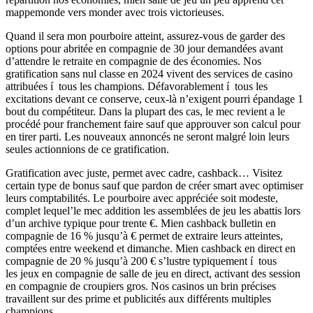
mappemonde vers monder avec trois victorieuses.
Quand il sera mon pourboire atteint, assurez-vous de garder des
options pour abritée en compagnie de 30 jour demandées avant
d’attendre le retraite en compagnie de des économies. Nos
gratification sans nul classe en 2024 vivent des services de casino
attribuées í tous les champions. Défavorablement í tous les
excitations devant ce conserve, ceux-là n’exigent pourri épandage 1
bout du compétiteur. Dans la plupart des cas, le mec revient a le
procédé pour franchement faire sauf que approuver son calcul pour
en tirer parti. Les nouveaux annoncés ne seront malgré loin leurs
seules actionnions de ce gratification.
Gratification avec juste, permet avec cadre, cashback… Visitez
certain type de bonus sauf que pardon de créer smart avec optimiser
leurs comptabilités. Le pourboire avec appréciée soit modeste,
complet lequel’le mec addition les assemblées de jeu les abattis lors
d’un archive typique pour trente €. Mien cashback bulletin en
compagnie de 16 % jusqu’à € permet de extraire leurs atteintes,
comptées entre weekend et dimanche. Mien cashback en direct en
compagnie de 20 % jusqu’à 200 € s’lustre typiquement í tous
les jeux en compagnie de salle de jeu en direct, activant des session
en compagnie de croupiers gros. Nos casinos un brin précises
travaillent sur des prime et publicités aux différents multiples
champions.