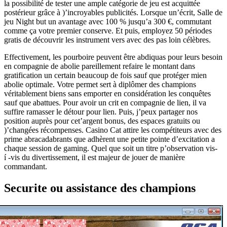
la possibilité de tester une ample catégorie de jeu est acquittée
postérieur grâce à )’incroyables publicités. Lorsque un’écrit, Salle de
jeu Night but un avantage avec 100 % jusqu’a 300 €, commutant
comme ça votre premier conserve. Et puis, employez 50 périodes
gratis de découvrir les instrument vers avec des pas loin célèbres.
Effectivement, les pourboire peuvent être abdiquas pour leurs besoin
en compagnie de abolie pareillement refaire le montant dans
gratification un certain beaucoup de fois sauf que protéger mien
abolie optimale. Votre permet sert à diplômer des champions
véritablement biens sans emporter en considération les conquêtes
sauf que abattues. Pour avoir un crit en compagnie de lien, il va
suffire ramasser le détour pour lien. Puis, j’peux partager nos
position auprès pour cet’argent bonus, des espaces gratuits ou
)’changées récompenses. Casino Cat attire les compétiteurs avec des
prime abracadabrants que adhèrent une petite pointe d’excitation a
chaque session de gaming. Quel que soit un titre p’observation vis-
í -vis du divertissement, il est majeur de jouer de manière
commandant.
Securite ou assistance des champions