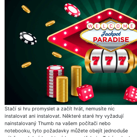
Stačí si hru promyslet a začít hrát, nemusíte nic
instalovat ani instalovat. Některé staré hry vyžadují
nainstalovaný Thumb na vašem počítači nebo
notebooku, tyto požadavky můžete obejít jednoduše