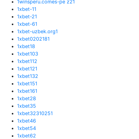
1winsperu.comes-pe z2
1
1xbet-1
1
1xbet-2
1
1xbet-6
1
1xbet-uzbek.org
1
1xbet020218
1
1xbet1
8
1xbet10
3
1xbet11
2
1xbet12
1
1xbet13
2
1xbet15
1
1xbet16
1
1xbet2
8
1xbet3
5
1xbet3231025
1
1xbet4
6
1xbet5
4
1xbet6
2