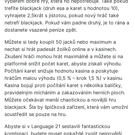
výběrem dobré hry, která ho nepotřebuje. Také pokud
trefíte blackjack (druh esa a karet s hodnotou 10),
vyhrajete 2,5krát s jistotou, pokud nový hráč také
netrefí blackjack. Pokud vám padne druhý, je to rána a
dostanete vsazené peníze zpět.
Můžete si tedy koupit 50 jacků nebo maximum a
nechat si hrát padesát žolíků online a v kasinech.
Zkušení hráči mohou hrát maximálně a můžete si na
platformě snížit počet karet, abyste získali výhodu.
Počítání karet snižuje hodnotu kasina a poskytuje
hráčům malou výhodu (0,5 % – krok 1,5 %) v kasinu.
Kasina bojují proti počítání karet s několika balíčky,
pravidelným mícháním a zakazováním herních ploch.
Můžete očekávat menší chaotickou a novější hru
blackjack. Šla by špičková zařízení, která vám umožní
soustředit se pouze na hru.
Abyste si v Language 21 sestavili fantastickou
kombinaci, budete muset pokaždé zvolit nejnovější