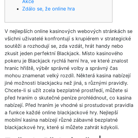
Akce
Zdálo se, že online hra
V nejlepších online kasinových webových stránkách se
všichni uživatelé konfrontují s krupiérem v strategické
soutěži a rozhodují se, zda vzdát, hrát handy nebo
zkusit jeden perfektní Blackjack. Místo kasinového
pokeru je Blackjack rychlá herní hra, ve které znalost
hranic hřiště, výběr správné volby a správný čas
mohou znamenat velký rozdíl. Některá kasina nabízejí
jiné možnosti blackjacku než jiná, s různými pravidly.
Chcete-li si užít zcela bezplatné prostředí, můžete si
před hraním o skutečné peníze prohlédnout, co kasina
nabízejí. Před hraním je vhodné si prostudovat pravidla
a funkce každé online blackjackové hry. Nejlepší
mobilní kasina nabízejí různé zábavné bezplatné
blackjackové hry, které si můžete zahrát kdykoli.