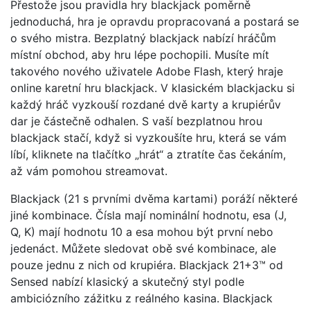
Přestože jsou pravidla hry blackjack poměrně
jednoduchá, hra je opravdu propracovaná a postará se
o svého mistra. Bezplatný blackjack nabízí hráčům
místní obchod, aby hru lépe pochopili. Musíte mít
takového nového uživatele Adobe Flash, který hraje
online karetní hru blackjack. V klasickém blackjacku si
každý hráč vyzkouší rozdané dvě karty a krupiérův
dar je částečně odhalen. S vaší bezplatnou hrou
blackjack stačí, když si vyzkoušíte hru, která se vám
líbí, kliknete na tlačítko „hrát“ a ztratíte čas čekáním,
až vám pomohou streamovat.
Blackjack (21 s prvními dvěma kartami) poráží některé
jiné kombinace. Čísla mají nominální hodnotu, esa (J,
Q, K) mají hodnotu 10 a esa mohou být první nebo
jedenáct. Můžete sledovat obě své kombinace, ale
pouze jednu z nich od krupiéra. Blackjack 21+3™ od
Sensed nabízí klasický a skutečný styl podle
ambiciózního zážitku z reálného kasina. Blackjack