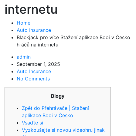
internetu
Home
Auto Insurance
Blackjack pro více Stažení aplikace Booi v Česko
hráčů na internetu
admin
September 1, 2025
Auto Insurance
No Comments
Blogy
Zpět do Přehrávače | Stažení
aplikace Booi v Česko
Vsaďte si
Vyzkoušejte si novou videohru jinak