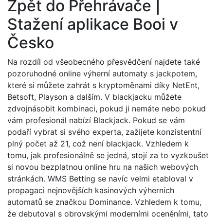
Zpět do Přehrávače |
Stažení aplikace Booi v
Česko
Na rozdíl od všeobecného přesvědčení najdete také
pozoruhodné online výherní automaty s jackpotem,
které si můžete zahrát s kryptoměnami díky NetEnt,
Betsoft, Playson a dalším. V blackjacku můžete
zdvojnásobit kombinaci, pokud ji nemáte nebo pokud
vám profesionál nabízí Blackjack. Pokud se vám
podaří vybrat si svého experta, zažijete konzistentní
plný počet až 21, což není blackjack. Vzhledem k
tomu, jak profesionálně se jedná, stojí za to vyzkoušet
si novou bezplatnou online hru na našich webových
stránkách. WMS Betting se navíc velmi etabloval v
propagaci nejnovějších kasinových výherních
automatů se značkou Dominance. Vzhledem k tomu,
že debutoval s obrovskými moderními oceněními, tato