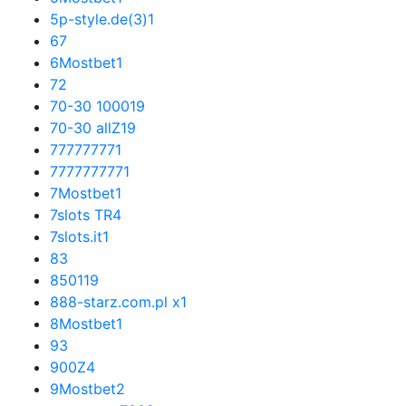
5p-style.de(3)
1
6
7
6Mostbet
1
7
2
70-30 1000
19
70-30 allZ
19
77777777
1
777777777
1
7Mostbet
1
7slots TR
4
7slots.it
1
8
3
850
119
888-starz.com.pl x
1
8Mostbet
1
9
3
900Z
4
9Mostbet
2