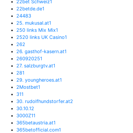
22bet Schweiz
1
22betde.de
1
2448
3
25. mukusal.at
1
250 links Mix Mix
1
2520 links UK Casino
1
26
2
26. gasthof-kasern.at
1
26092025
1
27. salzburgtv.at
1
28
1
29. youngheroes.at
1
2Mostbet
1
3
11
30. rudolfhundstorfer.at
2
30.10.1
2
3000Z
11
365betaustria.at
1
365betofficial.com
1