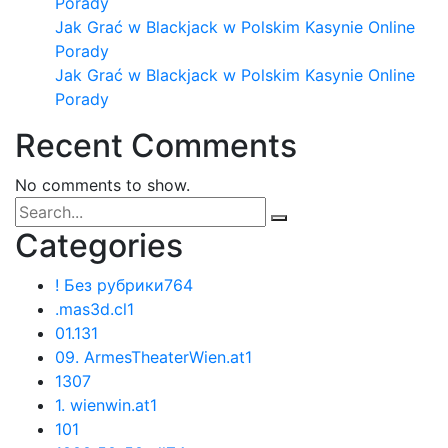
Porady
Jak Grać w Blackjack w Polskim Kasynie Online
Porady
Jak Grać w Blackjack w Polskim Kasynie Online
Porady
Recent Comments
No comments to show.
Categories
! Без рубрики
764
.mas3d.cl
1
01.13
1
09. ArmesTheaterWien.at
1
1
307
1. wienwin.at
1
10
1