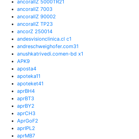
ancorallZ 5000TR2
1
ancorallZ 700
3
ancorallZ 9000
2
ancorallZ TP2
3
ancorZ 2500
14
andesvisionclinica.cl c
1
andreschweighofer.com3
1
anushkatrivedi.comen-bd x
1
APK
9
aposta
4
apoteka1
1
apoteket4
1
aprBH
4
aprBT
3
aprBY
2
aprCH
3
AprGoF
2
aprIPL
2
aprMB
7