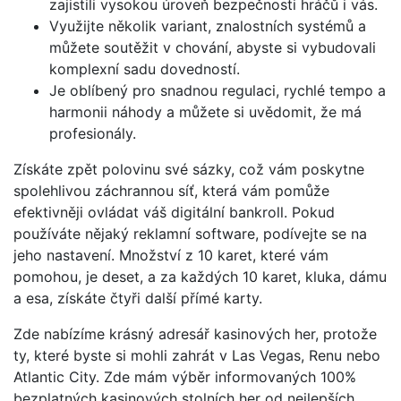
zajistili vysokou úroveň bezpečnosti hráčů i vás.
Využijte několik variant, znalostních systémů a
můžete soutěžit v chování, abyste si vybudovali
komplexní sadu dovedností.
Je oblíbený pro snadnou regulaci, rychlé tempo a
harmonii náhody a můžete si uvědomit, že má
profesionály.
Získáte zpět polovinu své sázky, což vám poskytne
spolehlivou záchrannou síť, která vám pomůže
efektivněji ovládat váš digitální bankroll. Pokud
používáte nějaký reklamní software, podívejte se na
jeho nastavení. Množství z 10 karet, které vám
pomohou, je deset, a za každých 10 karet, kluka, dámu
a esa, získáte čtyři další přímé karty.
Zde nabízíme krásný adresář kasinových her, protože
ty, které byste si mohli zahrát v Las Vegas, Renu nebo
Atlantic City. Zde mám výběr informovaných 100%
bezplatných kasinových stolních her od nejlepších