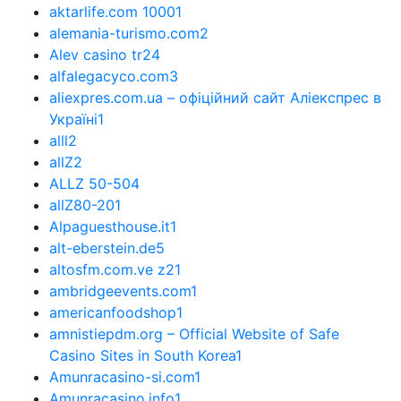
aktarlife.com 1000
1
alemania-turismo.com
2
Alev casino tr
24
alfalegacyco.com
3
aliexpres.com.ua – офіційний сайт Аліекспрес в
Україні
1
alll
2
allZ
2
ALLZ 50-50
4
allZ80-20
1
Alpaguesthouse.it
1
alt-eberstein.de
5
altosfm.com.ve z2
1
ambridgeevents.com
1
americanfoodshop
1
amnistiepdm.org – Official Website of Safe
Casino Sites in South Korea
1
Amunracasino-si.com
1
Amunracasino.info
1