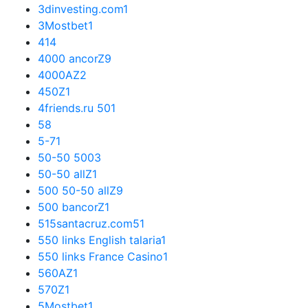
3dinvesting.com
1
3Mostbet
1
4
14
4000 ancorZ
9
4000AZ
2
450Z
1
4friends.ru 50
1
5
8
5-7
1
50-50 500
3
50-50 allZ
1
500 50-50 allZ
9
500 bancorZ
1
515santacruz.com5
1
550 links English talaria
1
550 links France Casino
1
560AZ
1
570Z
1
5Mostbet
1