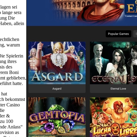
lagen sei
o lange sera
tung Die
Haben, allein
rechtlichen
ung, warum
ie Spielerin
ung ihres
sis des
derem Boni
ümt geblieben,
führt hatte.
 hat
lich bekommst
iter Casino
die
ler &
 zu 100
nde Anlass“
ovision as