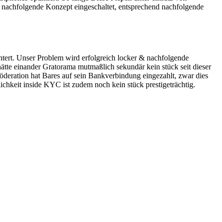
f nachfolgende Konzept eingeschaltet, entsprechend nachfolgende
tert. Unser Problem wird erfolgreich locker & nachfolgende
tte einander Gratorama mutmaßlich sekundär kein stück seit dieser
föderation hat Bares auf sein Bankverbindung eingezahlt, zwar dies
ichkeit inside KYC ist zudem noch kein stück prestigeträchtig.