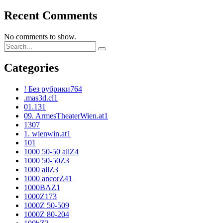
Recent Comments
No comments to show.
Categories
! Без рубрики
764
.mas3d.cl
1
01.13
1
09. ArmesTheaterWien.at
1
1
307
1. wienwin.at
1
10
1
1000 50-50 allZ
4
1000 50-50Z
3
1000 allZ
3
1000 ancorZ
41
1000BAZ
1
1000Z
173
1000Z 50-50
9
1000Z 80-20
4