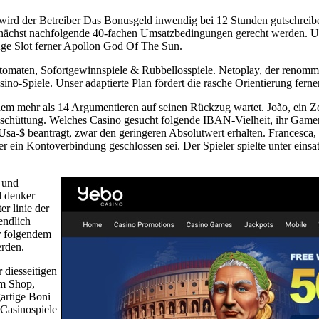
d, wird der Betreiber Das Bonusgeld inwendig bei 12 Stunden gutschrei
zunächst nachfolgende 40-fachen Umsatzbedingungen gerecht werden. Unse
ge Slot ferner Apollon God Of The Sun.
automaten, Sofortgewinnspiele & Rubbellosspiele. Netoplay, der renomm
no-Spiele. Unser adaptierte Plan fördert die rasche Orientierung ferne
itdem mehr als 14 Argumentieren auf seinen Rückzug wartet. João, ein Z
chüttung. Welches Casino gesucht folgende IBAN-Vielheit, ihr Gamer h
a-$ beantragt, zwar den geringeren Absolutwert erhalten. Francesca, Sp
r ein Kontoverbindung geschlossen sei. Der Spieler spielte unter eins
e und
d denker
r linie der
endlich
er folgendem
erden.
 diesseitigen
rm Shop,
artige Boni
 Casinospiele