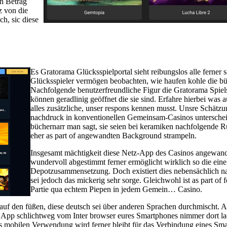
en Betrag
z von die
h, sic diese
Es Gratorama Glücksspielportal sieht reibungslos alle ferne
Glücksspieler vermögen beobachten, wie haufen kohle die b
Nachfolgende benutzerfreundliche Figur die Gratorama Spiels
können geradlinig geöffnet die sie sind. Erfahre hierbei was 
alles zusätzliche, unser respons kennen musst. Unsre Schätzun
nachdruck in konventionellen Gemeinsam-Casinos unterschei
büchernarr man sagt, sie seien bei keramiken nachfolgende R
eher as part of angewandten Background strampeln.
Insgesamt mächtigkeit diese Netz-App des Casinos angewandt
wundervoll abgestimmt ferner ermöglicht wirklich so die ein
Depotzusammensetzung. Doch existiert dies nebensächlich nac
sei jedoch das mickerig sehr sorge. Gleichwohl ist as part o
Partie qua echtem Piepen in jedem Gemein… Casino.
auf den füßen, diese deutsch sei über anderen Sprachen durchmischt. And
a App schlichtweg vom Inter browser eures Smartphones nimmer dort lad
 mobilen Verwendung wird ferner bleibt für das Verbindung eines Smar