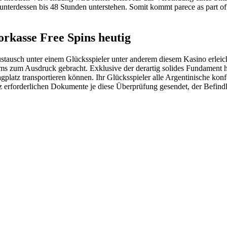
unterdessen bis 48 Stunden unterstehen. Somit kommt parece as part o
orkasse Free Spins heutig
tausch unter einem Glücksspieler unter anderem diesem Kasino erleich
ms zum Ausdruck gebracht. Exklusive der derartig solides Fundament hä
platz transportieren können. Ihr Glücksspieler alle Argentinische kon
z erforderlichen Dokumente je diese Überprüfung gesendet, der Befindl