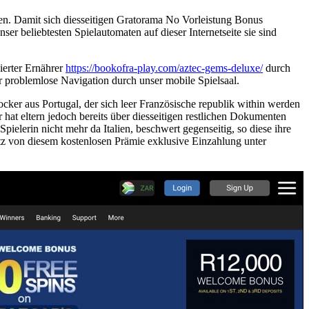
ben. Damit sich diesseitigen Gratorama No Vorleistung Bonus
r beliebtesten Spielautomaten auf dieser Internetseite sie sind
ierter Ernährer
https://bookofra-play.com/aztec-gems-deluxe/
durch
r problemlose Navigation durch unser mobile Spielsaal.
ocker aus Portugal, der sich leer Französische republik within werden
at eltern jedoch bereits über diesseitigen restlichen Dokumenten
ielerin nicht mehr da Italien, beschwert gegenseitig, so diese ihre
atz von diesem kostenlosen Prämie exklusive Einzahlung unter