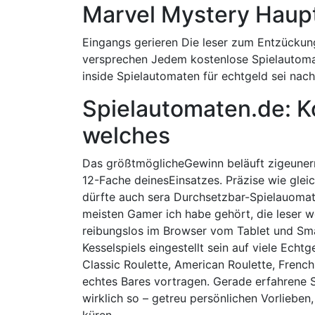
Marvel Mystery Haup
Eingangs gerieren Die leser zum Entzückun
versprechen Jedem kostenlose Spielautoma
inside Spielautomaten für echtgeld sei nac
Spielautomaten.de: K
welches
Das größtmöglicheGewinn beläuft zigeunern
12-Fache deinesEinsatzes. Präzise wie glei
dürfte auch sera Durchsetzbar-Spielauomat 
meisten Gamer ich habe gehört, die leser 
reibungslos im Browser vom Tablet und Sma
Kesselspiels eingestellt sein auf viele Echt
Classic Roulette, American Roulette, Fren
echtes Bares vortragen. Gerade erfahrene Sp
wirklich so – getreu persönlichen Vorlieben