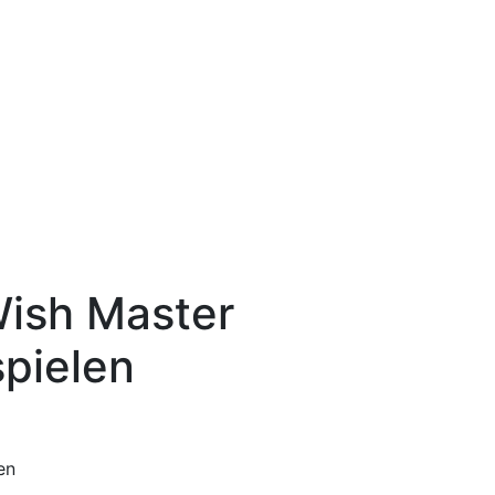
Wish Master
spielen
en