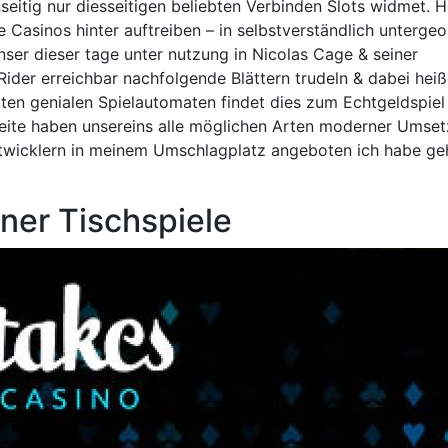
seitig nur diesseitigen beliebten Verbinden Slots widmet. 
e Casinos hinter auftreiben – in selbstverständlich unterge
unser dieser tage unter nutzung in Nicolas Cage & seiner
der erreichbar nachfolgende Blättern trudeln & dabei hei
en genialen Spielautomaten findet dies zum Echtgeldspiel
ite haben unsereins alle möglichen Arten moderner Umset
Entwicklern in meinem Umschlagplatz angeboten ich habe ge
ner Tischspiele