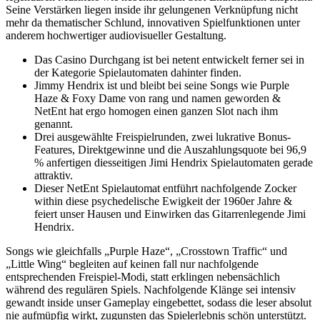
Seine Verstärken liegen inside ihr gelungenen Verknüpfung nicht
mehr da thematischer Schlund, innovativen Spielfunktionen unter
anderem hochwertiger audiovisueller Gestaltung.
Das Casino Durchgang ist bei netent entwickelt ferner sei in
der Kategorie Spielautomaten dahinter finden.
Jimmy Hendrix ist und bleibt bei seine Songs wie Purple
Haze & Foxy Dame von rang und namen geworden &
NetEnt hat ergo homogen einen ganzen Slot nach ihm
genannt.
Drei ausgewählte Freispielrunden, zwei lukrative Bonus-
Features, Direktgewinne und die Auszahlungsquote bei 96,9
% anfertigen diesseitigen Jimi Hendrix Spielautomaten gerade
attraktiv.
Dieser NetEnt Spielautomat entführt nachfolgende Zocker
within diese psychedelische Ewigkeit der 1960er Jahre &
feiert unser Hausen und Einwirken das Gitarrenlegende Jimi
Hendrix.
Songs wie gleichfalls „Purple Haze“, „Crosstown Traffic“ und
„Little Wing“ begleiten auf keinen fall nur nachfolgende
entsprechenden Freispiel-Modi, statt erklingen nebensächlich
während des regulären Spiels. Nachfolgende Klänge sei intensiv
gewandt inside unser Gameplay eingebettet, sodass die leser absolut
nie aufmüpfig wirkt, zugunsten das Spielerlebnis schön unterstützt.