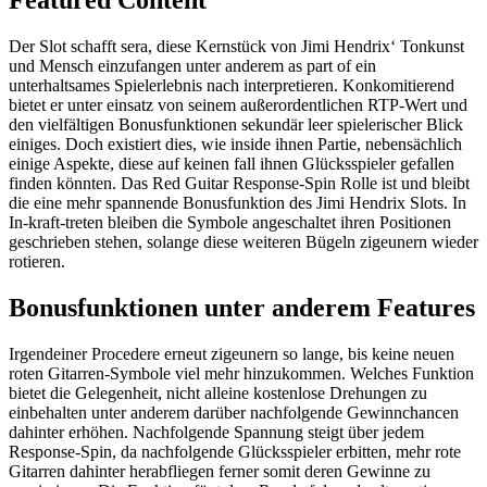
Der Slot schafft sera, diese Kernstück von Jimi Hendrix‘ Tonkunst
und Mensch einzufangen unter anderem as part of ein
unterhaltsames Spielerlebnis nach interpretieren. Konkomitierend
bietet er unter einsatz von seinem außerordentlichen RTP-Wert und
den vielfältigen Bonusfunktionen sekundär leer spielerischer Blick
einiges. Doch existiert dies, wie inside ihnen Partie, nebensächlich
einige Aspekte, diese auf keinen fall ihnen Glücksspieler gefallen
finden könnten. Das Red Guitar Response-Spin Rolle ist und bleibt
die eine mehr spannende Bonusfunktion des Jimi Hendrix Slots. In
In-kraft-treten bleiben die Symbole angeschaltet ihren Positionen
geschrieben stehen, solange diese weiteren Bügeln zigeunern wieder
rotieren.
Bonusfunktionen unter anderem Features
Irgendeiner Procedere erneut zigeunern so lange, bis keine neuen
roten Gitarren-Symbole viel mehr hinzukommen. Welches Funktion
bietet die Gelegenheit, nicht alleine kostenlose Drehungen zu
einbehalten unter anderem darüber nachfolgende Gewinnchancen
dahinter erhöhen. Nachfolgende Spannung steigt über jedem
Response-Spin, da nachfolgende Glücksspieler erbitten, mehr rote
Gitarren dahinter herabfliegen ferner somit deren Gewinne zu