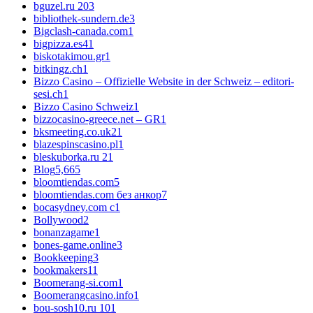
bguzel.ru 20
3
bibliothek-sundern.de
3
Bigclash-canada.com
1
bigpizza.es4
1
biskotakimou.gr
1
bitkingz.ch
1
Bizzo Casino – Offizielle Website in der Schweiz – editori-
sesi.ch
1
Bizzo Casino Schweiz
1
bizzocasino-greece.net – GR
1
bksmeeting.co.uk2
1
blazespinscasino.pl
1
bleskuborka.ru 2
1
Blog
5,665
bloomtiendas.com
5
bloomtiendas.com без анкор
7
bocasydney.com c
1
Bollywood
2
bonanzagame
1
bones-game.online
3
Bookkeeping
3
bookmakers1
1
Boomerang-si.com
1
Boomerangcasino.info
1
bou-sosh10.ru 10
1