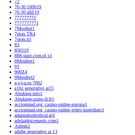
7
2
70-30 1000
19
70-30 allZ
19
77777777
1
777777777
1
7Mostbet
1
7slots TR
4
7slots.it
1
8
3
850
119
888-starz.com.pl x
1
8Mostbet
1
9
3
900Z
4
9Mostbet
2
a-s-t-a.ru 700
2
a16z generative ai
15
Abuking.info
1
Abukingcasino-fr.fr
1
accionmad.org_casino-online-europa
1
accionmad.org_casino-online-retiro-inmediato
1
adaptationfestival.gr
1
adelaideicemagic.com
1
Admin
2
adobe generative ai 1
3