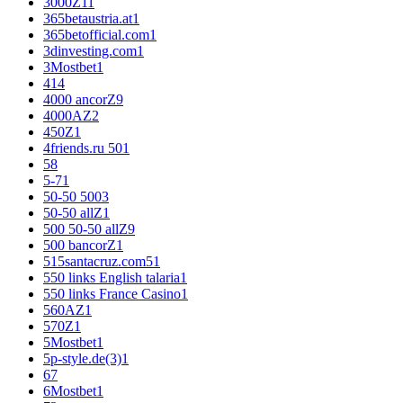
3000Z
11
365betaustria.at
1
365betofficial.com
1
3dinvesting.com
1
3Mostbet
1
4
14
4000 ancorZ
9
4000AZ
2
450Z
1
4friends.ru 50
1
5
8
5-7
1
50-50 500
3
50-50 allZ
1
500 50-50 allZ
9
500 bancorZ
1
515santacruz.com5
1
550 links English talaria
1
550 links France Casino
1
560AZ
1
570Z
1
5Mostbet
1
5p-style.de(3)
1
6
7
6Mostbet
1