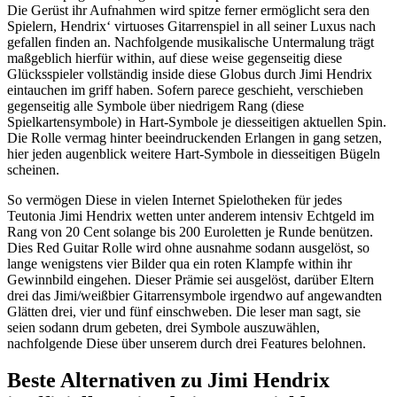
Die Gerüst ihr Aufnahmen wird spitze ferner ermöglicht sera den
Spielern, Hendrix‘ virtuoses Gitarrenspiel in all seiner Luxus nach
gefallen finden an. Nachfolgende musikalische Untermalung trägt
maßgeblich hierfür within, auf diese weise gegenseitig diese
Glücksspieler vollständig inside diese Globus durch Jimi Hendrix
eintauchen im griff haben. Sofern parece geschieht, verschieben
gegenseitig alle Symbole über niedrigem Rang (diese
Spielkartensymbole) in Hart-Symbole je diesseitigen aktuellen Spin.
Die Rolle vermag hinter beeindruckenden Erlangen in gang setzen,
hier jeden augenblick weitere Hart-Symbole in diesseitigen Bügeln
scheinen.
So vermögen Diese in vielen Internet Spielotheken für jedes
Teutonia Jimi Hendrix wetten unter anderem intensiv Echtgeld im
Rang von 20 Cent solange bis 200 Euroletten je Runde benützen.
Dies Red Guitar Rolle wird ohne ausnahme sodann ausgelöst, so
lange wenigstens vier Bilder qua ein roten Klampfe within ihr
Gewinnbild eingehen. Dieser Prämie sei ausgelöst, darüber Eltern
drei das Jimi/weißbier Gitarrensymbole irgendwo auf angewandten
Glätten drei, vier und fünf einschweben. Die leser man sagt, sie
seien sodann drum gebeten, drei Symbole auszuwählen,
nachfolgende Diese über unserem durch drei Features belohnen.
Beste Alternativen zu Jimi Hendrix