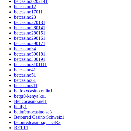
betcasino020214
1
betcasino1
2
betcasino1701
1
betcasino2
3
betcasino27013
1
betcasino28014
1
betcasino28015
1
betcasino29016
1
betcasino29017
1
betcasino3
4
betcasino30018
1
betcasino30019
1
betcasino310111
1
betcasino4
1
betcasino5
1
betcasino6
1
betcasinos1
1
betfoxxcasino.onlin
1
betgr8-kenya.ke
1
Beticocasino.net
1
betify
1
betinfernocasino.se
3
Betonred Casino Schweiz
1
betonredcasino.gr – GR
2
BETT
1