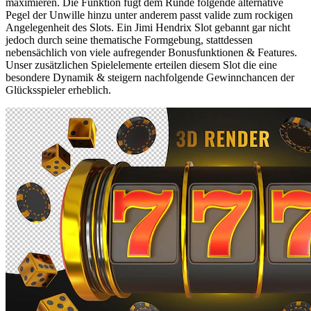
maximieren. Die Funktion fügt dem Runde folgende alternative
Pegel der Unwille hinzu unter anderem passt valide zum rockigen
Angelegenheit des Slots. Ein Jimi Hendrix Slot gebannt gar nicht
jedoch durch seine thematische Formgebung, stattdessen
nebensächlich von viele aufregender Bonusfunktionen & Features.
Unser zusätzlichen Spielelemente erteilen diesem Slot die eine
besondere Dynamik & steigern nachfolgende Gewinnchancen der
Glücksspieler erheblich.