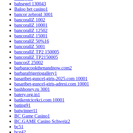
bahsegel 13004
3
Baloo bet casino
1
bancor zebroid 300
1
bancorallZ 100
2
bancorallZ 1000
1
bancorallZ 1250
2
bancorallZ 1500
1
bancorallZ 50%
16
bancorallZ 500
1
bancorallZ TP2 15000
5
bancorallZ TP215000
5
bancorZ 2500
2
barbaracookthenandnow.com
2
barbarafrigeriogallery
1
basaribet-guncel-giris-2025.com 1000
1
basaribet-guncel-giris-adresi.com 1000
1
bashhoney.ru 300
1
batery.org.in
1
batikentcicekci.com 1000
1
bating9
1
batwinner1
1
BC Game Casino
1
BC.GAME Casino Schweiz
2
bc5
1
bcg4
2