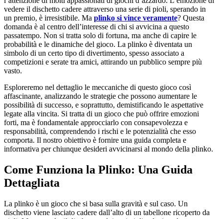
l’attenzione di molti appassionati di giochi d’azzardo. L’emozione di
vedere il dischetto cadere attraverso una serie di pioli, sperando in
un premio, è irresistibile. Ma
plinko si vince veramente
? Questa
domanda è al centro dell’interesse di chi si avvicina a questo
passatempo. Non si tratta solo di fortuna, ma anche di capire le
probabilità e le dinamiche del gioco. La plinko è diventata un
simbolo di un certo tipo di divertimento, spesso associato a
competizioni e serate tra amici, attirando un pubblico sempre più
vasto.
Esploreremo nel dettaglio le meccaniche di questo gioco così
affascinante, analizzando le strategie che possono aumentare le
possibilità di successo, e soprattutto, demistificando le aspettative
legate alla vincita. Si tratta di un gioco che può offrire emozioni
forti, ma è fondamentale approcciarlo con consapevolezza e
responsabilità, comprendendo i rischi e le potenzialità che esso
comporta. Il nostro obiettivo è fornire una guida completa e
informativa per chiunque desideri avvicinarsi al mondo della plinko.
Come Funziona la Plinko: Una Guida
Dettagliata
La plinko è un gioco che si basa sulla gravità e sul caso. Un
dischetto viene lasciato cadere dall’alto di un tabellone ricoperto da