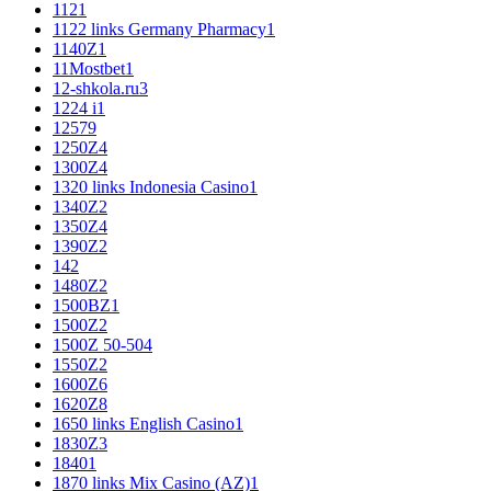
112
1
1122 links Germany Pharmacy
1
1140Z
1
11Mostbet
1
12-shkola.ru
3
1224 i
1
125
79
1250Z
4
1300Z
4
1320 links Indonesia Casino
1
1340Z
2
1350Z
4
1390Z
2
14
2
1480Z
2
1500BZ
1
1500Z
2
1500Z 50-50
4
1550Z
2
1600Z
6
1620Z
8
1650 links English Casino
1
1830Z
3
1840
1
1870 links Mix Casino (AZ)
1