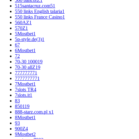
500 bancorZ
1
515santacruz.com5
1
550 links English talaria
1
550 links France Casino
1
560AZ
1
570Z
1
5Mostbet
1
5p-style.de(3)
1
6
7
6Mostbet
1
7
2
70-30 1000
19
70-30 allZ
19
77777777
1
777777777
1
7Mostbet
1
7slots TR
4
7slots.it
1
8
3
850
119
888-starz.com.pl x
1
8Mostbet
1
9
3
900Z
4
9Mostbet
2