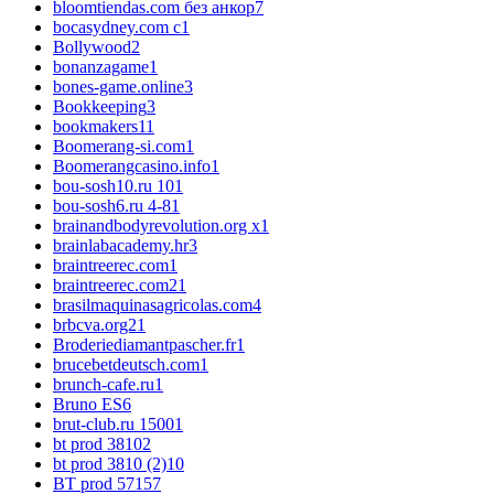
bloomtiendas.com без анкор
7
bocasydney.com c
1
Bollywood
2
bonanzagame
1
bones-game.online
3
Bookkeeping
3
bookmakers1
1
Boomerang-si.com
1
Boomerangcasino.info
1
bou-sosh10.ru 10
1
bou-sosh6.ru 4-8
1
brainandbodyrevolution.org x
1
brainlabacademy.hr
3
braintreerec.com
1
braintreerec.com2
1
brasilmaquinasagricolas.com
4
brbcva.org2
1
Broderiediamantpascher.fr
1
brucebetdeutsch.com
1
brunch-cafe.ru
1
Bruno ES
6
brut-club.ru 1500
1
bt prod 3810
2
bt prod 3810 (2)
10
BT prod 5715
7