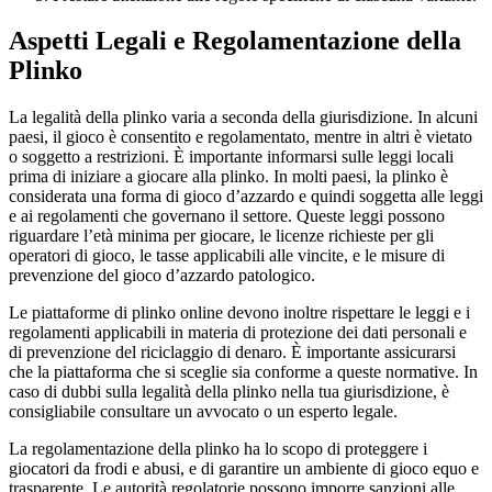
Aspetti Legali e Regolamentazione della
Plinko
La legalità della plinko varia a seconda della giurisdizione. In alcuni
paesi, il gioco è consentito e regolamentato, mentre in altri è vietato
o soggetto a restrizioni. È importante informarsi sulle leggi locali
prima di iniziare a giocare alla plinko. In molti paesi, la plinko è
considerata una forma di gioco d’azzardo e quindi soggetta alle leggi
e ai regolamenti che governano il settore. Queste leggi possono
riguardare l’età minima per giocare, le licenze richieste per gli
operatori di gioco, le tasse applicabili alle vincite, e le misure di
prevenzione del gioco d’azzardo patologico.
Le piattaforme di plinko online devono inoltre rispettare le leggi e i
regolamenti applicabili in materia di protezione dei dati personali e
di prevenzione del riciclaggio di denaro. È importante assicurarsi
che la piattaforma che si sceglie sia conforme a queste normative. In
caso di dubbi sulla legalità della plinko nella tua giurisdizione, è
consigliabile consultare un avvocato o un esperto legale.
La regolamentazione della plinko ha lo scopo di proteggere i
giocatori da frodi e abusi, e di garantire un ambiente di gioco equo e
trasparente. Le autorità regolatorie possono imporre sanzioni alle