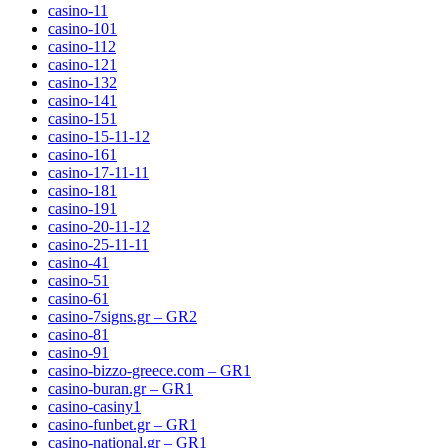
casino-1
1
casino-10
1
casino-11
2
casino-12
1
casino-13
2
casino-14
1
casino-15
1
casino-15-11-1
2
casino-16
1
casino-17-11-1
1
casino-18
1
casino-19
1
casino-20-11-1
2
casino-25-11-1
1
casino-4
1
casino-5
1
casino-6
1
casino-7signs.gr – GR
2
casino-8
1
casino-9
1
casino-bizzo-greece.com – GR
1
casino-buran.gr – GR
1
casino-casiny
1
casino-funbet.gr – GR
1
casino-national.gr – GR
1