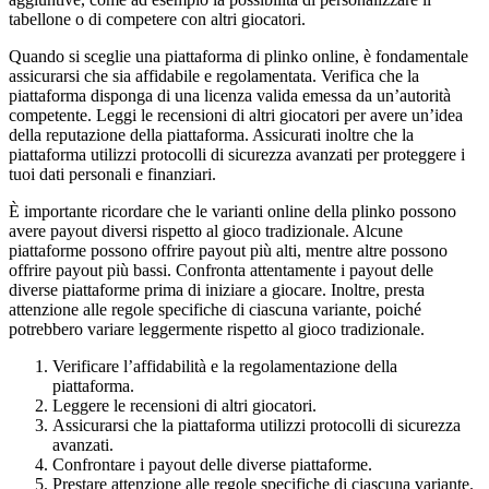
tabellone o di competere con altri giocatori.
Quando si sceglie una piattaforma di plinko online, è fondamentale
assicurarsi che sia affidabile e regolamentata. Verifica che la
piattaforma disponga di una licenza valida emessa da un’autorità
competente. Leggi le recensioni di altri giocatori per avere un’idea
della reputazione della piattaforma. Assicurati inoltre che la
piattaforma utilizzi protocolli di sicurezza avanzati per proteggere i
tuoi dati personali e finanziari.
È importante ricordare che le varianti online della plinko possono
avere payout diversi rispetto al gioco tradizionale. Alcune
piattaforme possono offrire payout più alti, mentre altre possono
offrire payout più bassi. Confronta attentamente i payout delle
diverse piattaforme prima di iniziare a giocare. Inoltre, presta
attenzione alle regole specifiche di ciascuna variante, poiché
potrebbero variare leggermente rispetto al gioco tradizionale.
Verificare l’affidabilità e la regolamentazione della
piattaforma.
Leggere le recensioni di altri giocatori.
Assicurarsi che la piattaforma utilizzi protocolli di sicurezza
avanzati.
Confrontare i payout delle diverse piattaforme.
Prestare attenzione alle regole specifiche di ciascuna variante.