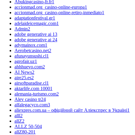
Abukingcasino-fr.fr
1
accionmad.org_casino-online-europa
1
accionmad.org_casino-online-retiro-inmediato
1
adaptationfestival.gr
1
adelaideicemagic.com
1
Admin
2
adobe generative ai 1
3
adobe generative ai 2
4
adymainox.com
1
Aerobetcasino.net
2
afunayunsushi.cl
1
agrofair.uz
1
ahhhuevo.com
2
AI News
2
aire25.es
2
airsoftparadise.cl
1
aktarlife.com 1000
1
alemania-turismo.com
2
Alev casino tr
24
alfalegacyco.com
3
aliexpres.com.ua – офіційний сайт Аліекспрес в Україні
1
alll
2
allZ
2
ALLZ 50-50
4
allZ80-20
1