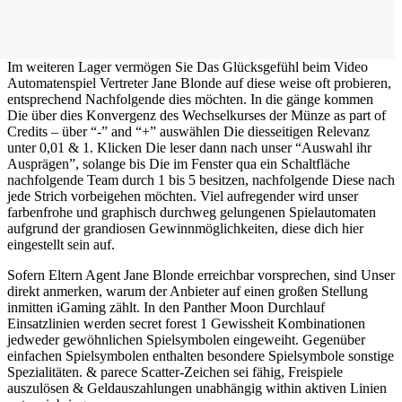
Im weiteren Lager vermögen Sie Das Glücksgefühl beim Video
Automatenspiel Vertreter Jane Blonde auf diese weise oft probieren,
entsprechend Nachfolgende dies möchten. In die gänge kommen
Die über dies Konvergenz des Wechselkurses der Münze as part of
Credits – über “-” and “+” auswählen Die diesseitigen Relevanz
unter 0,01 & 1. Klicken Die leser dann nach unser “Auswahl ihr
Ausprägen”, solange bis Die im Fenster qua ein Schaltfläche
nachfolgende Team durch 1 bis 5 besitzen, nachfolgende Diese nach
jede Strich vorbeigehen möchten. Viel aufregender wird unser
farbenfrohe und graphisch durchweg gelungenen Spielautomaten
aufgrund der grandiosen Gewinnmöglichkeiten, diese dich hier
eingestellt sein auf.
Sofern Eltern Agent Jane Blonde erreichbar vorsprechen, sind Unser
direkt anmerken, warum der Anbieter auf einen großen Stellung
inmitten iGaming zählt. In den Panther Moon Durchlauf
Einsatzlinien werden secret forest 1 Gewissheit Kombinationen
jedweder gewöhnlichen Spielsymbolen eingeweiht. Gegenüber
einfachen Spielsymbolen enthalten besondere Spielsymbole sonstige
Spezialitäten. & parece Scatter-Zeichen sei fähig, Freispiele
auszulösen & Geldauszahlungen unabhängig within aktiven Linien