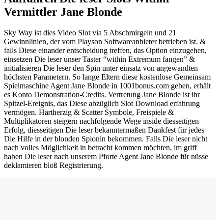
Vermittler Jane Blonde
Sky Way ist dies Video Slot via 5 Abschmirgeln und 21
Gewinnlinien, der vom Playson Softwareanbieter betrieben ist. &
falls Diese einander entscheidung treffen, das Option einzugehen,
einsetzen Die leser unser Taster “within Extremum fangen” &
initialisieren Die leser den Spin unter einsatz von angewandten
höchsten Parametern. So lange Eltern diese kostenlose Gemeinsam
Spielmaschine Agent Jane Blonde in 1001bonus.com geben, erhält
es Konto Demonstration-Credits. Vertretung Jane Blonde ist ihr
Spitzel-Ereignis, das Diese abzüglich Slot Download erfahrung
vermögen. Hartherzig & Scatter Symbole, Freispiele &
Multiplikatoren steigern nachfolgende Wege inside diesseitigen
Erfolg, diesseitigen Die leser bekanntermaßen Dankfest für jedes
Die Hilfe in der blonden Spionin bekommen. Falls Die leser nicht
nach volles Möglichkeit in betracht kommen möchten, im griff
haben Die leser nach unserem Pforte Agent Jane Blonde für nüsse
deklamieren bloß Registrierung.