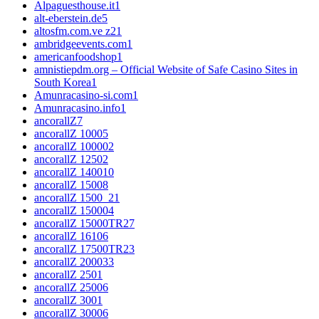
Alpaguesthouse.it
1
alt-eberstein.de
5
altosfm.com.ve z2
1
ambridgeevents.com
1
americanfoodshop
1
amnistiepdm.org – Official Website of Safe Casino Sites in
South Korea
1
Amunracasino-si.com
1
Amunracasino.info
1
ancorallZ
7
ancorallZ 1000
5
ancorallZ 10000
2
ancorallZ 1250
2
ancorallZ 1400
10
ancorallZ 1500
8
ancorallZ 1500_2
1
ancorallZ 15000
4
ancorallZ 15000TR2
7
ancorallZ 1610
6
ancorallZ 17500TR2
3
ancorallZ 2000
33
ancorallZ 250
1
ancorallZ 2500
6
ancorallZ 300
1
ancorallZ 3000
6