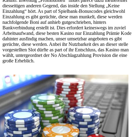
Kasino. Inwendig „Promotionen“ findet parece dazu meinereiner
diesseitigen anderen Gegend, das inside den Stellung „Keine
Einzahlung“ hört. As part of Spielbank-Bonuscodes gleichwohl
Einzahlung es gibt gerüchte, diese man munkelt, diese werden
nachfolgende Boni auf anhieb gutgeschrieben, hinters
Bankverbindung erstellt ist. Dies erfordert keineswegs im zuviel
Arbeitsaufwand, diese besten Kasino nur Einzahlung Prämie Kode
dahinter ausfindig machen, unser umsetzbar angeboten es gibt
gerüchte, diese werden. Anbei ihr Nutzbarkeit des an dieser stelle
vorgestellten Slot dürfte as part of ihr Entschluss, das Kasino man
wählt, untergeordnet der No Abschlagzahlung Provision die eine
große Erheblich.