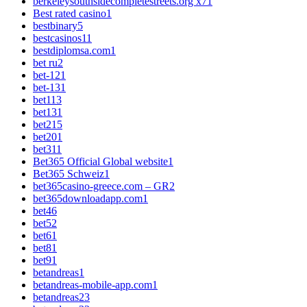
berkeleysouthsidecompletestreets.org x7
1
Best rated casino
1
bestbinary
5
bestcasinos1
1
bestdiplomsa.com
1
bet ru
2
bet-12
1
bet-13
1
bet1
13
bet13
1
bet2
15
bet20
1
bet3
11
Bet365 Official Global website
1
Bet365 Schweiz
1
bet365casino-greece.com – GR
2
bet365downloadapp.com
1
bet4
6
bet5
2
bet6
1
bet8
1
bet9
1
betandreas
1
betandreas-mobile-app.com
1
betandreas2
3