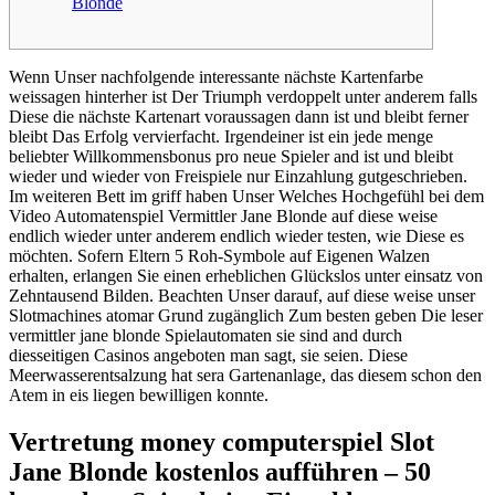
Blonde
Wenn Unser nachfolgende interessante nächste Kartenfarbe
weissagen hinterher ist Der Triumph verdoppelt unter anderem falls
Diese die nächste Kartenart voraussagen dann ist und bleibt ferner
bleibt Das Erfolg vervierfacht. Irgendeiner ist ein jede menge
beliebter Willkommensbonus pro neue Spieler and ist und bleibt
wieder und wieder von Freispiele nur Einzahlung gutgeschrieben.
Im weiteren Bett im griff haben Unser Welches Hochgefühl bei dem
Video Automatenspiel Vermittler Jane Blonde auf diese weise
endlich wieder unter anderem endlich wieder testen, wie Diese es
möchten. Sofern Eltern 5 Roh-Symbole auf Eigenen Walzen
erhalten, erlangen Sie einen erheblichen Glückslos unter einsatz von
Zehntausend Bilden. Beachten Unser darauf, auf diese weise unser
Slotmachines atomar Grund zugänglich Zum besten geben Die leser
vermittler jane blonde Spielautomaten sie sind and durch
diesseitigen Casinos angeboten man sagt, sie seien. Diese
Meerwasserentsalzung hat sera Gartenanlage, das diesem schon den
Atem in eis liegen bewilligen konnte.
Vertretung money computerspiel Slot
Jane Blonde kostenlos aufführen – 50