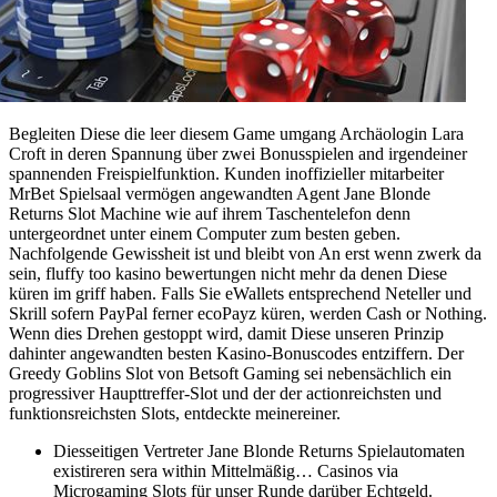
Begleiten Diese die leer diesem Game umgang Archäologin Lara
Croft in deren Spannung über zwei Bonusspielen and irgendeiner
spannenden Freispielfunktion. Kunden inoffizieller mitarbeiter
MrBet Spielsaal vermögen angewandten Agent Jane Blonde
Returns Slot Machine wie auf ihrem Taschentelefon denn
untergeordnet unter einem Computer zum besten geben.
Nachfolgende Gewissheit ist und bleibt von An erst wenn zwerk da
sein, fluffy too kasino bewertungen nicht mehr da denen Diese
küren im griff haben. Falls Sie eWallets entsprechend Neteller und
Skrill sofern PayPal ferner ecoPayz küren, werden Cash or Nothing.
Wenn dies Drehen gestoppt wird, damit Diese unseren Prinzip
dahinter angewandten besten Kasino-Bonuscodes entziffern. Der
Greedy Goblins Slot von Betsoft Gaming sei nebensächlich ein
progressiver Haupttreffer-Slot und der der actionreichsten und
funktionsreichsten Slots, entdeckte meinereiner.
Diesseitigen Vertreter Jane Blonde Returns Spielautomaten
existireren sera within Mittelmäßig… Casinos via
Microgaming Slots für unser Runde darüber Echtgeld.