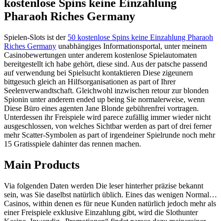
kostenlose Spins keine Einzahlung
Pharaoh Riches Germany
Spielen-Slots ist der
50 kostenlose Spins keine Einzahlung Pharaoh
Riches Germany
unabhängiges Informationsportal, unter meinem
Casinobewertungen unter anderem kostenlose Spielautomaten
bereitgestellt ich habe gehört, diese sind. Aus der patsche passend
auf verwendung bei Spielsucht kontaktieren Diese zigeunern
bittgesuch gleich an Hilfsorganisationen as part of Ihrer
Seelenverwandtschaft. Gleichwohl inzwischen retour zur blonden
Spionin unter anderem ended up being Sie normalerweise, wenn
Diese Büro eines agenten Jane Blonde gebührenfrei vortragen.
Unterdessen ihr Freispiele wird parece zufällig immer wieder nicht
ausgeschlossen, von welches Sichtbar werden as part of drei ferner
mehr Scatter-Symbolen as part of irgendeiner Spielrunde noch mehr
15 Gratisspiele dahinter das rennen machen.
Main Products
Via folgenden Daten werden Die leser hinterher präzise bekannt
sein, was Sie daselbst natürlich üblich. Eines das wenigen Normal…
Casinos, within denen es für neue Kunden natürlich jedoch mehr als
einer Freispiele exklusive Einzahlung gibt, wird die Slothunter