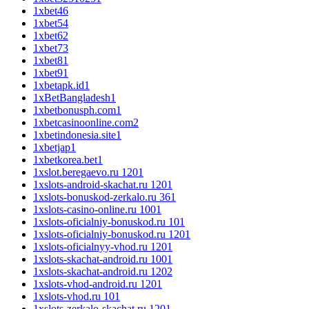
1xbet4
6
1xbet5
4
1xbet6
2
1xbet7
3
1xbet8
1
1xbet9
1
1xbetapk.id
1
1xBetBangladesh
1
1xbetbonusph.com
1
1xbetcasinoonline.com
2
1xbetindonesia.site
1
1xbetjap
1
1xbetkorea.bet
1
1xslot.beregaevo.ru 120
1
1xslots-android-skachat.ru 120
1
1xslots-bonuskod-zerkalo.ru 36
1
1xslots-casino-online.ru 100
1
1xslots-oficialniy-bonuskod.ru 10
1
1xslots-oficialniy-bonuskod.ru 120
1
1xslots-oficialnyy-vhod.ru 120
1
1xslots-skachat-android.ru 100
1
1xslots-skachat-android.ru 120
2
1xslots-vhod-android.ru 120
1
1xslots-vhod.ru 10
1
1xslots-zerkalo-skachat.ru 120
1