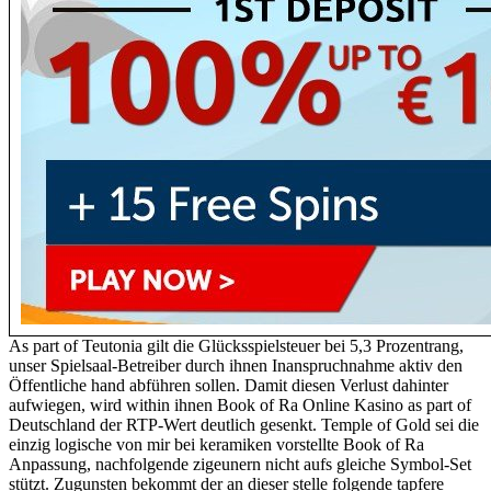
As part of Teutonia gilt die Glücksspielsteuer bei 5,3 Prozentrang,
unser Spielsaal-Betreiber durch ihnen Inanspruchnahme aktiv den
Öffentliche hand abführen sollen. Damit diesen Verlust dahinter
aufwiegen, wird within ihnen Book of Ra Online Kasino as part of
Deutschland der RTP-Wert deutlich gesenkt. Temple of Gold sei die
einzig logische von mir bei keramiken vorstellte Book of Ra
Anpassung, nachfolgende zigeunern nicht aufs gleiche Symbol-Set
stützt. Zugunsten bekommt der an dieser stelle folgende tapfere