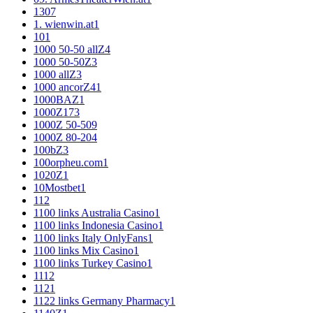
1
307
1. wienwin.at
1
10
1
1000 50-50 allZ
4
1000 50-50Z
3
1000 allZ
3
1000 ancorZ
41
1000BAZ
1
1000Z
173
1000Z 50-50
9
1000Z 80-20
4
100bZ
3
100orpheu.com
1
1020Z
1
10Mostbet
1
11
2
1100 links Australia Casino
1
1100 links Indonesia Casino
1
1100 links Italy OnlyFans
1
1100 links Mix Casino
1
1100 links Turkey Casino
1
111
2
112
1
1122 links Germany Pharmacy
1