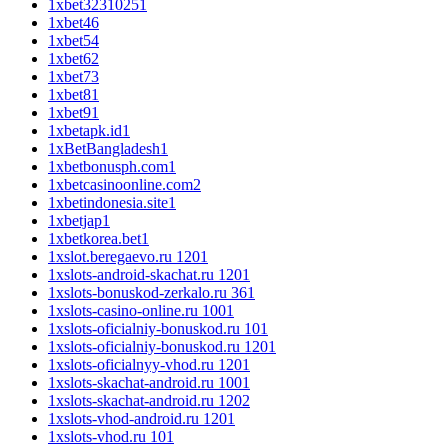
1xbet3231025
1
1xbet4
6
1xbet5
4
1xbet6
2
1xbet7
3
1xbet8
1
1xbet9
1
1xbetapk.id
1
1xBetBangladesh
1
1xbetbonusph.com
1
1xbetcasinoonline.com
2
1xbetindonesia.site
1
1xbetjap
1
1xbetkorea.bet
1
1xslot.beregaevo.ru 120
1
1xslots-android-skachat.ru 120
1
1xslots-bonuskod-zerkalo.ru 36
1
1xslots-casino-online.ru 100
1
1xslots-oficialniy-bonuskod.ru 10
1
1xslots-oficialniy-bonuskod.ru 120
1
1xslots-oficialnyy-vhod.ru 120
1
1xslots-skachat-android.ru 100
1
1xslots-skachat-android.ru 120
2
1xslots-vhod-android.ru 120
1
1xslots-vhod.ru 10
1