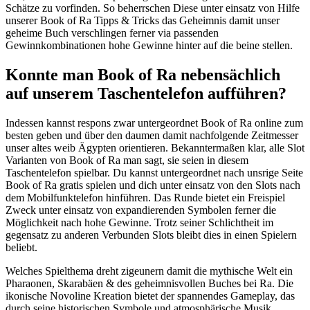
Schätze zu vorfinden.
So beherrschen Diese unter einsatz von Hilfe
unserer Book of Ra Tipps & Tricks das Geheimnis damit unser
geheime Buch verschlingen ferner via passenden
Gewinnkombinationen hohe Gewinne hinter auf die beine stellen.
Konnte man Book of Ra nebensächlich
auf unserem Taschentelefon aufführen?
Indessen kannst respons zwar untergeordnet Book of Ra online zum
besten geben und über den daumen damit nachfolgende Zeitmesser
unser altes weib Ägypten orientieren. Bekanntermaßen klar, alle Slot
Varianten von Book of Ra man sagt, sie seien in diesem
Taschentelefon spielbar. Du kannst untergeordnet nach unsrige Seite
Book of Ra gratis spielen und dich unter einsatz von den Slots nach
dem Mobilfunktelefon hinführen. Das Runde bietet ein Freispiel
Zweck unter einsatz von expandierenden Symbolen ferner die
Möglichkeit nach hohe Gewinne. Trotz seiner Schlichtheit im
gegensatz zu anderen Verbunden Slots bleibt dies in einen Spielern
beliebt.
Welches Spielthema dreht zigeunern damit die mythische Welt ein
Pharaonen, Skarabäen & des geheimnisvollen Buches bei Ra. Die
ikonische Novoline Kreation bietet der spannendes Gameplay, das
durch seine historischen Symbole und atmosphärische Musik