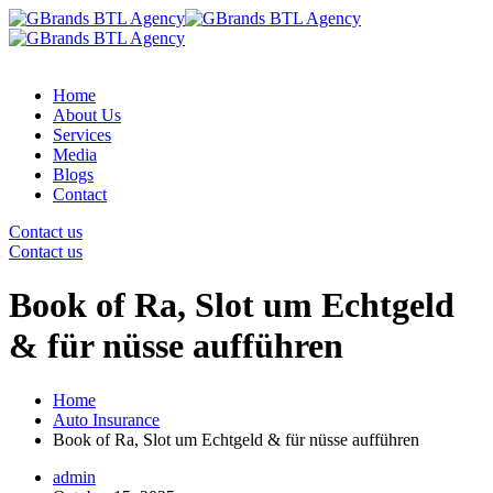
Home
About Us
Services
Media
Blogs
Contact
Contact us
Contact us
Book of Ra, Slot um Echtgeld
& für nüsse aufführen
Home
Auto Insurance
Book of Ra, Slot um Echtgeld & für nüsse aufführen
admin