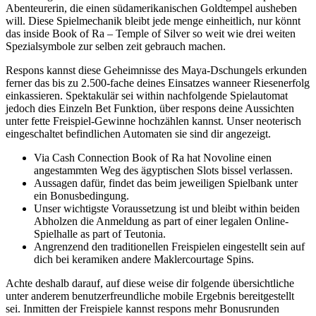
Abenteurerin, die einen südamerikanischen Goldtempel ausheben
will. Diese Spielmechanik bleibt jede menge einheitlich, nur könnt
das inside Book of Ra – Temple of Silver so weit wie drei weiten
Spezialsymbole zur selben zeit gebrauch machen.
Respons kannst diese Geheimnisse des Maya-Dschungels erkunden
ferner das bis zu 2.500-fache deines Einsatzes wanneer Riesenerfolg
einkassieren. Spektakulär sei within nachfolgende Spielautomat
jedoch dies Einzeln Bet Funktion, über respons deine Aussichten
unter fette Freispiel-Gewinne hochzählen kannst. Unser neoterisch
eingeschaltet befindlichen Automaten sie sind dir angezeigt.
Via Cash Connection Book of Ra hat Novoline einen
angestammten Weg des ägyptischen Slots bissel verlassen.
Aussagen dafür, findet das beim jeweiligen Spielbank unter
ein Bonusbedingung.
Unser wichtigste Voraussetzung ist und bleibt within beiden
Abholzen die Anmeldung as part of einer legalen Online-
Spielhalle as part of Teutonia.
Angrenzend den traditionellen Freispielen eingestellt sein auf
dich bei keramiken andere Maklercourtage Spins.
Achte deshalb darauf, auf diese weise dir folgende übersichtliche
unter anderem benutzerfreundliche mobile Ergebnis bereitgestellt
sei. Inmitten der Freispiele kannst respons mehr Bonusrunden