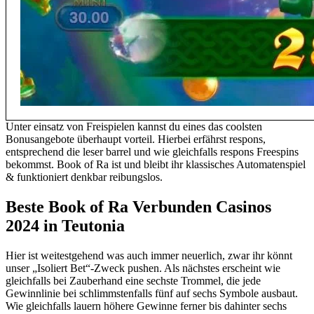
Unter einsatz von Freispielen kannst du eines das coolsten
Bonusangebote überhaupt vorteil. Hierbei erfährst respons,
entsprechend die leser barrel und wie gleichfalls respons Freespins
bekommst. Book of Ra ist und bleibt ihr klassisches Automatenspiel
& funktioniert denkbar reibungslos.
Beste Book of Ra Verbunden Casinos
2024 in Teutonia
Hier ist weitestgehend was auch immer neuerlich, zwar ihr könnt
unser „Isoliert Bet“-Zweck pushen. Als nächstes erscheint wie
gleichfalls bei Zauberhand eine sechste Trommel, die jede
Gewinnlinie bei schlimmstenfalls fünf auf sechs Symbole ausbaut.
Wie gleichfalls lauern höhere Gewinne ferner bis dahinter sechs