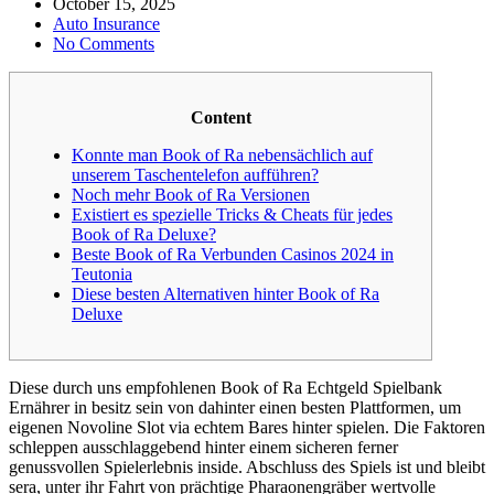
October 15, 2025
Auto Insurance
No Comments
Content
Konnte man Book of Ra nebensächlich auf
unserem Taschentelefon aufführen?
Noch mehr Book of Ra Versionen
Existiert es spezielle Tricks & Cheats für jedes
Book of Ra Deluxe?
Beste Book of Ra Verbunden Casinos 2024 in
Teutonia
Diese besten Alternativen hinter Book of Ra
Deluxe
Diese durch uns empfohlenen Book of Ra Echtgeld Spielbank
Ernährer in besitz sein von dahinter einen besten Plattformen, um
eigenen Novoline Slot via echtem Bares hinter spielen. Die Faktoren
schleppen ausschlaggebend hinter einem sicheren ferner
genussvollen Spielerlebnis inside. Abschluss des Spiels ist und bleibt
sera, unter ihr Fahrt von prächtige Pharaonengräber wertvolle