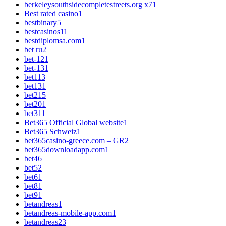
berkeleysouthsidecompletestreets.org x7
1
Best rated casino
1
bestbinary
5
bestcasinos1
1
bestdiplomsa.com
1
bet ru
2
bet-12
1
bet-13
1
bet1
13
bet13
1
bet2
15
bet20
1
bet3
11
Bet365 Official Global website
1
Bet365 Schweiz
1
bet365casino-greece.com – GR
2
bet365downloadapp.com
1
bet4
6
bet5
2
bet6
1
bet8
1
bet9
1
betandreas
1
betandreas-mobile-app.com
1
betandreas2
3