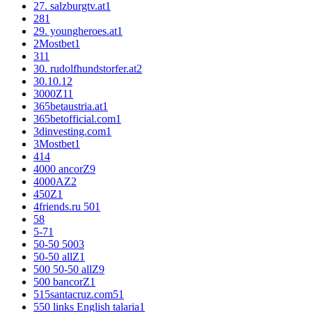
27. salzburgtv.at
1
28
1
29. youngheroes.at
1
2Mostbet
1
3
11
30. rudolfhundstorfer.at
2
30.10.1
2
3000Z
11
365betaustria.at
1
365betofficial.com
1
3dinvesting.com
1
3Mostbet
1
4
14
4000 ancorZ
9
4000AZ
2
450Z
1
4friends.ru 50
1
5
8
5-7
1
50-50 500
3
50-50 allZ
1
500 50-50 allZ
9
500 bancorZ
1
515santacruz.com5
1
550 links English talaria
1