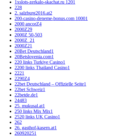
1xslots-zerkalo-skachat.ru 120
1
2
28
2. salzburg2016.at
2
200-casino-deneme-bonus.com 1000
1
2000 ancorZ
4
2000Z
29
2000Z 50-50
3
2000Z_2
1
2000Z2
1
20Bet Deutschland
1
20Betslovenia.com
1
220 links Turkiye Casino
1
2200 links Thailand Casino
1
222
1
2290Z
4
22bet Deutschland – Offizielle Seite
1
22bet Schweiz
1
22betde.de
1
2448
3
25. mukusal.at
1
250 links Mix Mix
1
2520 links UK Casino
1
26
2
26. gasthof-kasern.at
1
26092025
1