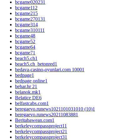
bcgame02023
1
bcgame1
12
bcgame2
15
bcgame27013
1
bcgame3
14
bcgame31011
1
bcgame4
8
bcgame5
2
bcgame6
4
bcgame7
1
beach5.ch
1
beach5.ch_betonred
1
bedava-casino-oyunlari.com 1000
1
bedpage
1
bedpage online
1
behar.hr 2
1
belanok.mk
1
Belatice DE
6
belfastcabs.com
1
beregaevo.runews1021101031010 (10)
1
beregaevo.runews2021108388
1
Beritabawean.com
1
berkeleycompassproject1
1
berkeleycompassproject2
1
berkeleycompassproject3
1