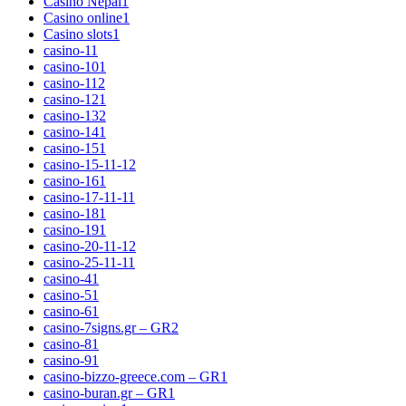
Casino Nepal
1
Casino online
1
Casino slots
1
casino-1
1
casino-10
1
casino-11
2
casino-12
1
casino-13
2
casino-14
1
casino-15
1
casino-15-11-1
2
casino-16
1
casino-17-11-1
1
casino-18
1
casino-19
1
casino-20-11-1
2
casino-25-11-1
1
casino-4
1
casino-5
1
casino-6
1
casino-7signs.gr – GR
2
casino-8
1
casino-9
1
casino-bizzo-greece.com – GR
1
casino-buran.gr – GR
1