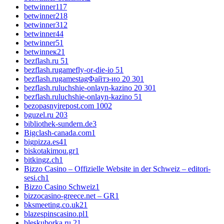
betwinner1
17
betwinner2
18
betwinner3
12
betwinner4
4
betwinner5
1
betwinneк2
1
bezflash.ru 5
1
bezflash.rugamefly-or-die-io 5
1
bezflash.rugamestagФайтз-ио 20 30
1
bezflash.ruluchshie-onlayn-kazino 20 30
1
bezflash.ruluchshie-onlayn-kazino 5
1
bezopasnyirepost.com 100
2
bguzel.ru 20
3
bibliothek-sundern.de
3
Bigclash-canada.com
1
bigpizza.es4
1
biskotakimou.gr
1
bitkingz.ch
1
Bizzo Casino – Offizielle Website in der Schweiz – editori-
sesi.ch
1
Bizzo Casino Schweiz
1
bizzocasino-greece.net – GR
1
bksmeeting.co.uk2
1
blazespinscasino.pl
1
bleskuborka.ru 2
1