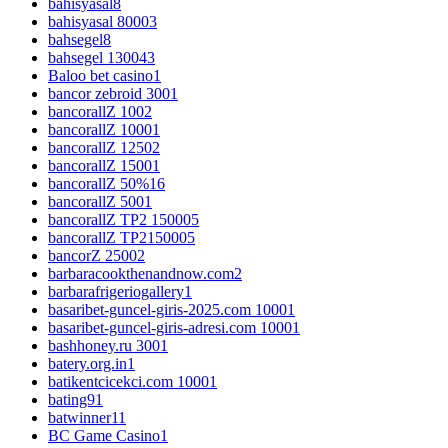
bahisyasal
8
bahisyasal 8000
3
bahsegel
8
bahsegel 13004
3
Baloo bet casino
1
bancor zebroid 300
1
bancorallZ 100
2
bancorallZ 1000
1
bancorallZ 1250
2
bancorallZ 1500
1
bancorallZ 50%
16
bancorallZ 500
1
bancorallZ TP2 15000
5
bancorallZ TP215000
5
bancorZ 2500
2
barbaracookthenandnow.com
2
barbarafrigeriogallery
1
basaribet-guncel-giris-2025.com 1000
1
basaribet-guncel-giris-adresi.com 1000
1
bashhoney.ru 300
1
batery.org.in
1
batikentcicekci.com 1000
1
bating9
1
batwinner1
1
BC Game Casino
1