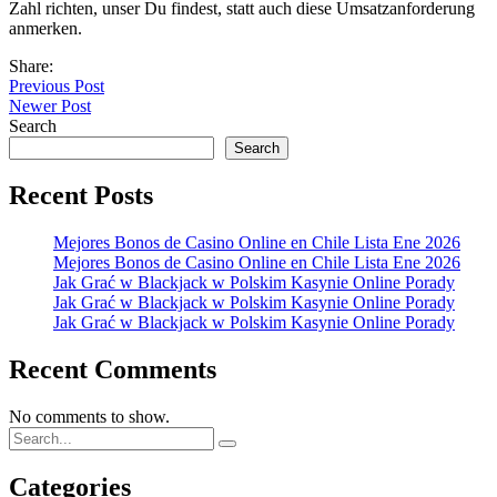
Zahl richten, unser Du findest, statt auch diese Umsatzanforderung
anmerken.
Share:
Previous Post
Newer Post
Search
Search
Recent Posts
Mejores Bonos de Casino Online en Chile Lista Ene 2026
Mejores Bonos de Casino Online en Chile Lista Ene 2026
Jak Grać w Blackjack w Polskim Kasynie Online Porady
Jak Grać w Blackjack w Polskim Kasynie Online Porady
Jak Grać w Blackjack w Polskim Kasynie Online Porady
Recent Comments
No comments to show.
Categories