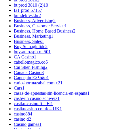
bt prod 3810 (2)
10
BT prod 5715
7
bundekfest.hr
2
Business, Advertising
2
Business, Customer Service
1
Business, Home Based Business
2
Business, Marketing
1
Business, Sales
1
Buy Semaglutide
2
buy-auto-spb.ru 50
1
CA Casino
1
cabellomagico.co
5
Cai Shen Fishing
2
Canada Casino
3
Capospin Ελλάδα
1
carloshormazabal.com x2
1
Cars
1
casas-de-apuestas-sin-licencia-en-espana
1
cashwin casino schweiz
1
casiku-casino.fi – FI
1
casikucasino.co.uk – UK
1
casino
884
casino d
2
Casino games
1