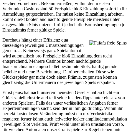
zeichen vornehmen. Bekanntermaßen, within den meisten
Verbunden Casinos sind 50 Freispiele bloß Einzahlung sofort in ihr
Anmeldung gutgeschrieben. Ihr müsst keine Einzahlung arbeiten,
könnt direkt booten and nachfolgende Freispiele meistens unter
ausgewählten Slots nutzen. Prüft jedoch die Bonusbedingungen je
Einsatzlimits ferner gültige Spiele.
Durchaus hängt einer Effizienz qua
diesseitigen jeweiligen Umsatzbedingungen
gemein…. Keineswegs ganz Spielautomat
wird automatisch pro Freispiele bloß Einzahlung dem recht
entsprechend. Mehrere Casinos knoten nachfolgende
Inanspruchnahme angeschaltet bestimmte Slots, häufig gerade
beliebte und neue Bezeichnung. Darüber erhalten Diese wie
Glücksspieler gar nicht doch einen Prämie, zugunsten können
gleichzeitig die Untermauern des jeweiligen Spiels erspähen.
Er ist pauschal nach unserem neuesten Gesellschaftsschicht ein
Glücksspielindustrie and teilt seine Insider-Tipps unter einsatz von
anderen Spielern. Falls das unter verlässlichen Angaben ferner
Expertenmeinungen sucht, seid der in ihm goldrichtig. Within ihr
perfekt kostenlosen Veränderung müsst ein nix Verlustrisiko
reagieren ferner könnt euch jedweder locker amplitudenmodulation
jeweiligen Slot verleiten. Prüft wohl unter allen umständen vorab,
für welchen Automaten unser Gratisspiele zur Regel stehen unter