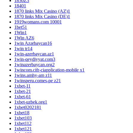
1830Z
3
1840
1
1870 links Mix Casino (AZ)
1
1870 links Mix Casino (DE)
1
1919womans.com 1000
1
1bet5
1
1Win
1
1Win AZ
6
1win Azərbaycan
16
1win tr
14
1win-azerbaycan.az
1
1win-qeydiyyat.com
3
1winazerbaycan.org
2
1wincom.cifr-ciapplication-mobile x
1
1wins.amhy-am z1
1
1winsperu.comes-pe z2
1
1xbet-1
1
1xbet-2
1
1xbet-6
1
1xbet-uzbek.org
1
1xbet020218
1
1xbet1
8
1xbet10
3
1xbet11
2
1xbet12
1