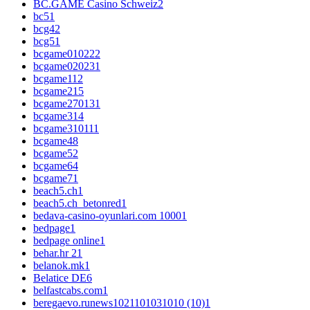
BC.GAME Casino Schweiz
2
bc5
1
bcg4
2
bcg5
1
bcgame01022
2
bcgame02023
1
bcgame1
12
bcgame2
15
bcgame27013
1
bcgame3
14
bcgame31011
1
bcgame4
8
bcgame5
2
bcgame6
4
bcgame7
1
beach5.ch
1
beach5.ch_betonred
1
bedava-casino-oyunlari.com 1000
1
bedpage
1
bedpage online
1
behar.hr 2
1
belanok.mk
1
Belatice DE
6
belfastcabs.com
1
beregaevo.runews1021101031010 (10)
1