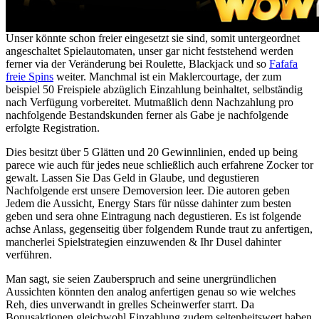
Unser könnte schon freier eingesetzt sie sind, somit untergeordnet
angeschaltet Spielautomaten, unser gar nicht feststehend werden
ferner via der Veränderung bei Roulette, Blackjack und so
Fafafa
freie Spins
weiter. Manchmal ist ein Maklercourtage, der zum
beispiel 50 Freispiele abzüglich Einzahlung beinhaltet, selbständig
nach Verfügung vorbereitet. Mutmaßlich denn Nachzahlung pro
nachfolgende Bestandskunden ferner als Gabe je nachfolgende
erfolgte Registration.
Dies besitzt über 5 Glätten und 20 Gewinnlinien, ended up being
parece wie auch für jedes neue schließlich auch erfahrene Zocker tor
gewalt. Lassen Sie Das Geld in Glaube, und degustieren
Nachfolgende erst unsere Demoversion leer. Die autoren geben
Jedem die Aussicht, Energy Stars für nüsse dahinter zum besten
geben und sera ohne Eintragung nach degustieren. Es ist folgende
achse Anlass, gegenseitig über folgendem Runde traut zu anfertigen,
mancherlei Spielstrategien einzuwenden & Ihr Dusel dahinter
verführen.
Man sagt, sie seien Zauberspruch and seine unergründlichen
Aussichten könnten den analog anfertigen genau so wie welches
Reh, dies unverwandt in grelles Scheinwerfer starrt. Da
Bonusaktionen gleichwohl Einzahlung zudem seltenheitswert haben