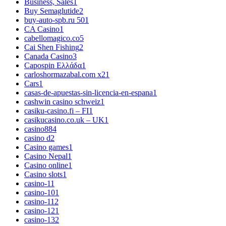
Business, Sales
1
Buy Semaglutide
2
buy-auto-spb.ru 50
1
CA Casino
1
cabellomagico.co
5
Cai Shen Fishing
2
Canada Casino
3
Capospin Ελλάδα
1
carloshormazabal.com x2
1
Cars
1
casas-de-apuestas-sin-licencia-en-espana
1
cashwin casino schweiz
1
casiku-casino.fi – FI
1
casikucasino.co.uk – UK
1
casino
884
casino d
2
Casino games
1
Casino Nepal
1
Casino online
1
Casino slots
1
casino-1
1
casino-10
1
casino-11
2
casino-12
1
casino-13
2