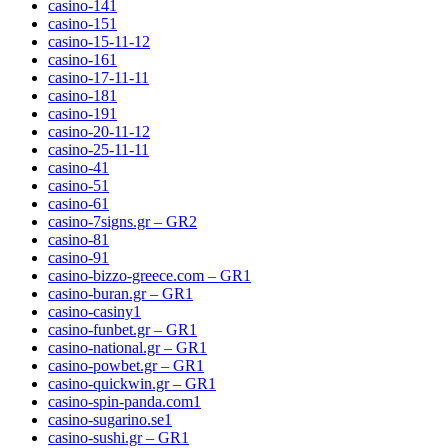
casino-14
1
casino-15
1
casino-15-11-1
2
casino-16
1
casino-17-11-1
1
casino-18
1
casino-19
1
casino-20-11-1
2
casino-25-11-1
1
casino-4
1
casino-5
1
casino-6
1
casino-7signs.gr – GR
2
casino-8
1
casino-9
1
casino-bizzo-greece.com – GR
1
casino-buran.gr – GR
1
casino-casiny
1
casino-funbet.gr – GR
1
casino-national.gr – GR
1
casino-powbet.gr – GR
1
casino-quickwin.gr – GR
1
casino-spin-panda.com
1
casino-sugarino.se
1
casino-sushi.gr – GR
1