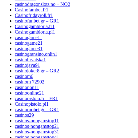
casinodragonslots.no – NO
2
Casinofambet.fr
1
Casinofridayroll.fr
1
casinofunbet.gr – GR
1
Casinogambloria.fr
1
Casinogambloria.pl
1
casinogame1
1
casinogame2
1
casinogame3
1
casinogransino.onlin
1
casinohrvatska
1
casinojaya9
1
casinojoker8.gr – GR
2
casinom
6
casinom 7290
2
casinonon1
1
casinoonline2
1
casinopistolo.fr – FR
1
Casinopistolo.pl
1
casinoroobet.gr – GR
1
casinos
29
casinos-nongamstop1
1
casinos-nongamstop2
1
casinos-nongamstop3
1
casinos-nongamstop4
1