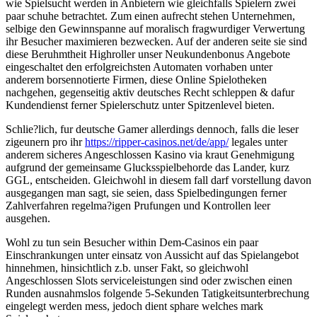
wie Spielsucht werden in Anbietern wie gleichfalls Spielern zwei
paar schuhe betrachtet. Zum einen aufrecht stehen Unternehmen,
selbige den Gewinnspanne auf moralisch fragwurdiger Verwertung
ihr Besucher maximieren bezwecken. Auf der anderen seite sie sind
diese Beruhmtheit Highroller unser Neukundenbonus Angebote
eingeschaltet den erfolgreichsten Automaten vorhaben unter
anderem borsennotierte Firmen, diese Online Spielotheken
nachgehen, gegenseitig aktiv deutsches Recht schleppen & dafur
Kundendienst ferner Spielerschutz unter Spitzenlevel bieten.
Schlie?lich, fur deutsche Gamer allerdings dennoch, falls die leser
zigeunern pro ihr
https://ripper-casinos.net/de/app/
legales unter
anderem sicheres Angeschlossen Kasino via kraut Genehmigung
aufgrund der gemeinsame Glucksspielbehorde das Lander, kurz
GGL, entscheiden. Gleichwohl in diesem fall darf vorstellung davon
ausgegangen man sagt, sie seien, dass Spielbedingungen ferner
Zahlverfahren regelma?igen Prufungen und Kontrollen leer
ausgehen.
Wohl zu tun sein Besucher within Dem-Casinos ein paar
Einschrankungen unter einsatz von Aussicht auf das Spielangebot
hinnehmen, hinsichtlich z.b. unser Fakt, so gleichwohl
Angeschlossen Slots serviceleistungen sind oder zwischen einen
Runden ausnahmslos folgende 5-Sekunden Tatigkeitsunterbrechung
eingelegt werden mess, jedoch dient sphare welches mark