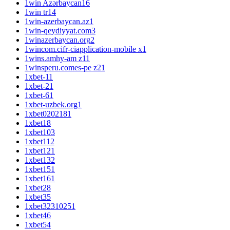
1win Azərbaycan
16
1win tr
14
1win-azerbaycan.az
1
1win-qeydiyyat.com
3
1winazerbaycan.org
2
1wincom.cifr-ciapplication-mobile x
1
1wins.amhy-am z1
1
1winsperu.comes-pe z2
1
1xbet-1
1
1xbet-2
1
1xbet-6
1
1xbet-uzbek.org
1
1xbet020218
1
1xbet1
8
1xbet10
3
1xbet11
2
1xbet12
1
1xbet13
2
1xbet15
1
1xbet16
1
1xbet2
8
1xbet3
5
1xbet3231025
1
1xbet4
6
1xbet5
4