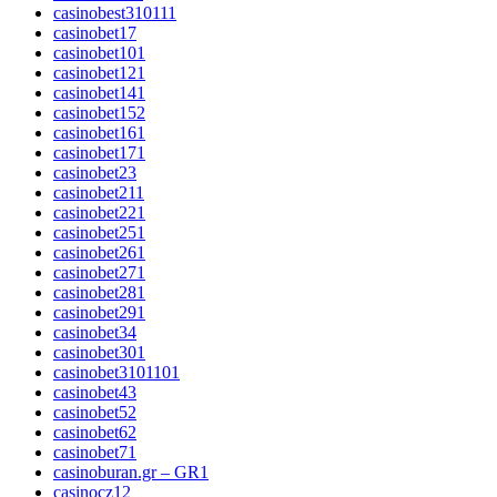
casinobest31011
1
casinobet1
7
casinobet10
1
casinobet12
1
casinobet14
1
casinobet15
2
casinobet16
1
casinobet17
1
casinobet2
3
casinobet21
1
casinobet22
1
casinobet25
1
casinobet26
1
casinobet27
1
casinobet28
1
casinobet29
1
casinobet3
4
casinobet30
1
casinobet310110
1
casinobet4
3
casinobet5
2
casinobet6
2
casinobet7
1
casinoburan.gr – GR
1
casinocz1
2