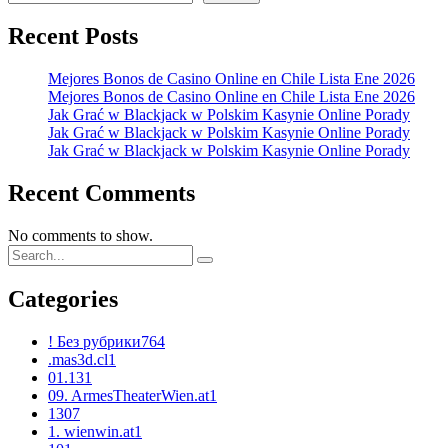
Recent Posts
Mejores Bonos de Casino Online en Chile Lista Ene 2026
Mejores Bonos de Casino Online en Chile Lista Ene 2026
Jak Grać w Blackjack w Polskim Kasynie Online Porady
Jak Grać w Blackjack w Polskim Kasynie Online Porady
Jak Grać w Blackjack w Polskim Kasynie Online Porady
Recent Comments
No comments to show.
Categories
! Без рубрики
764
.mas3d.cl
1
01.13
1
09. ArmesTheaterWien.at
1
1
307
1. wienwin.at
1