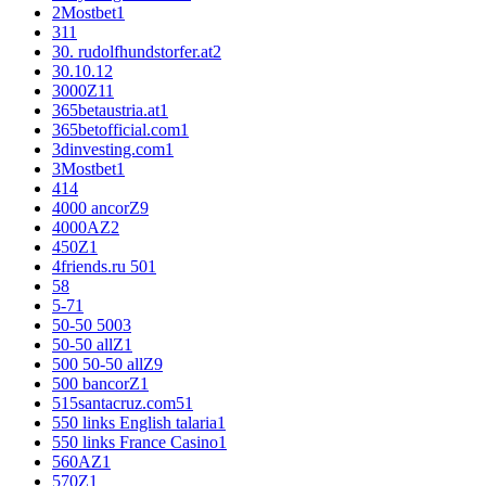
2Mostbet
1
3
11
30. rudolfhundstorfer.at
2
30.10.1
2
3000Z
11
365betaustria.at
1
365betofficial.com
1
3dinvesting.com
1
3Mostbet
1
4
14
4000 ancorZ
9
4000AZ
2
450Z
1
4friends.ru 50
1
5
8
5-7
1
50-50 500
3
50-50 allZ
1
500 50-50 allZ
9
500 bancorZ
1
515santacruz.com5
1
550 links English talaria
1
550 links France Casino
1
560AZ
1
570Z
1