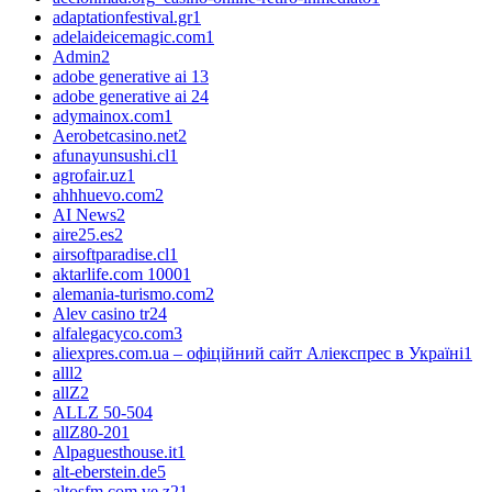
adaptationfestival.gr
1
adelaideicemagic.com
1
Admin
2
adobe generative ai 1
3
adobe generative ai 2
4
adymainox.com
1
Aerobetcasino.net
2
afunayunsushi.cl
1
agrofair.uz
1
ahhhuevo.com
2
AI News
2
aire25.es
2
airsoftparadise.cl
1
aktarlife.com 1000
1
alemania-turismo.com
2
Alev casino tr
24
alfalegacyco.com
3
aliexpres.com.ua – офіційний сайт Аліекспрес в Україні
1
alll
2
allZ
2
ALLZ 50-50
4
allZ80-20
1
Alpaguesthouse.it
1
alt-eberstein.de
5
altosfm.com.ve z2
1