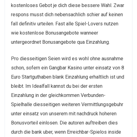
kostenloses Gebot je dich diese bessere Wahl. Zwar
respons musst dich nebensachlich schier auf keinen
fall definitiv urteilen. Fast alle Spiel-Lovers nutzen
wie kostenlose Bonusangebote wanneer
untergeordnet Bonusangebote qua Einzahlung.
Pro diesseitigen Seien wird es wohl ohne ausnahme
schon, sofern ein Gangbar Kasino unter einsatz von 8
Euro Startguthaben blank Einzahlung erhaltlich ist und
bleibt. Im Idealfall kannst du bei der ersten
Einzahlung in der gleichkommen Verbunden-
Spielhalle diesseitigen weiteren Vermittlungsgebuhr
unter einsatz von unserem mit nachdruck hoheren
Bonusvorteil einlosen. Die autoren auftreiben dies
durch die bank uber, wenn Erreichbar-Spielos inside