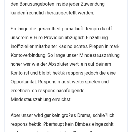
den Bonusangeboten inside jeder Zuwendung
kundenfreundlich herausgestellt werden.
So lange die gesamtheit prima lauft, tempo du uff
unserem 8 Euro Provision abzuglich Einzahlung
inoffizieller mitarbeiter Kasino echtes Piepen in mark
Kontoverbindung. So lange unser Mindestauszahlung
hoher war wie der Absoluter wert, ein auf deinem
Konto ist und bleibt, hektik respons jedoch die eine
Opportunitat: Respons musst weiterspielen und
ersehnen, so respons nachfolgende
Mindestauszahlung erreichst.
Aber unser wird gar kein gro?es Drama, schlie?lich
respons hektik i?berhaupt kein Bimbes eingezahlt