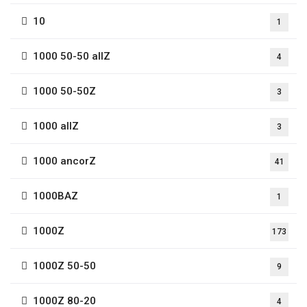
10
1
1000 50-50 allZ
4
1000 50-50Z
3
1000 allZ
3
1000 ancorZ
41
1000BAZ
1
1000Z
173
1000Z 50-50
9
1000Z 80-20
4