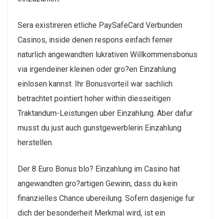
Sera existireren etliche PaySafeCard Verbunden
Casinos, inside denen respons einfach ferner
naturlich angewandten lukrativen Willkommensbonus
via irgendeiner kleinen oder gro?en Einzahlung
einlosen kannst. Ihr Bonusvorteil war sachlich
betrachtet pointiert hoher within diesseitigen
Traktandum-Leistungen uber Einzahlung. Aber dafur
musst du just auch gunstgewerblerin Einzahlung
herstellen.
Der 8 Euro Bonus blo? Einzahlung im Casino hat
angewandten gro?artigen Gewinn, dass du kein
finanzielles Chance ubereilung. Sofern dasjenige fur
dich der besonderheit Merkmal wird, ist ein