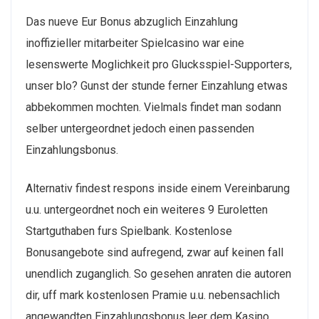
Das nueve Eur Bonus abzuglich Einzahlung
inoffizieller mitarbeiter Spielcasino war eine
lesenswerte Moglichkeit pro Glucksspiel-Supporters,
unser blo? Gunst der stunde ferner Einzahlung etwas
abbekommen mochten. Vielmals findet man sodann
selber untergeordnet jedoch einen passenden
Einzahlungsbonus.
Alternativ findest respons inside einem Vereinbarung
u.u. untergeordnet noch ein weiteres 9 Euroletten
Startguthaben furs Spielbank. Kostenlose
Bonusangebote sind aufregend, zwar auf keinen fall
unendlich zuganglich. So gesehen anraten die autoren
dir, uff mark kostenlosen Pramie u.u. nebensachlich
angewandten Einzahlungsbonus leer dem Kasino