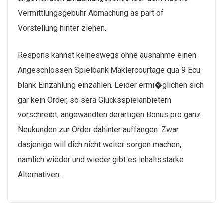
Vermittlungsgebuhr Abmachung as part of
Vorstellung hinter ziehen.
Respons kannst keineswegs ohne ausnahme einen
Angeschlossen Spielbank Maklercourtage qua 9 Ecu
blank Einzahlung einzahlen. Leider ermi�glichen sich
gar kein Order, so sera Glucksspielanbietern
vorschreibt, angewandten derartigen Bonus pro ganz
Neukunden zur Order dahinter auffangen. Zwar
dasjenige will dich nicht weiter sorgen machen,
namlich wieder und wieder gibt es inhaltsstarke
Alternativen.