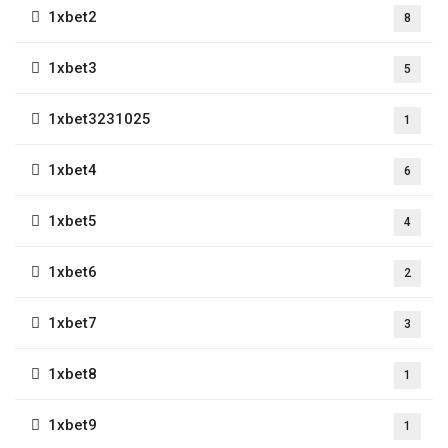
1xbet2
8
1xbet3
5
1xbet3231025
1
1xbet4
6
1xbet5
4
1xbet6
2
1xbet7
3
1xbet8
1
1xbet9
1