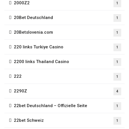
2000Z2
1
20Bet Deutschland
1
20Betslovenia.com
1
220 links Turkiye Casino
1
2200 links Thailand Casino
1
222
1
2290Z
4
22bet Deutschland – Offizielle Seite
1
22bet Schweiz
1