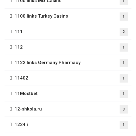
1100 links Mix Casino
1
1100 links Turkey Casino
1
111
2
112
1
1122 links Germany Pharmacy
1
1140Z
1
11Mostbet
1
12-shkola.ru
3
1224 i
1