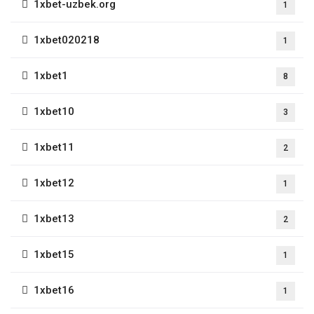
1xbet-uzbek.org
1
1xbet020218
1
1xbet1
8
1xbet10
3
1xbet11
2
1xbet12
1
1xbet13
2
1xbet15
1
1xbet16
1