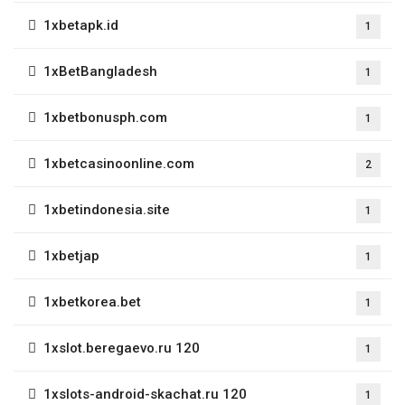
1xbetapk.id
1
1xBetBangladesh
1
1xbetbonusph.com
1
1xbetcasinoonline.com
2
1xbetindonesia.site
1
1xbetjap
1
1xbetkorea.bet
1
1xslot.beregaevo.ru 120
1
1xslots-android-skachat.ru 120
1