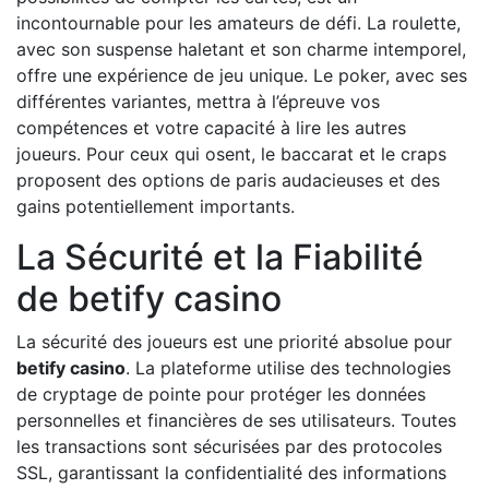
incontournable pour les amateurs de défi. La roulette,
avec son suspense haletant et son charme intemporel,
offre une expérience de jeu unique. Le poker, avec ses
différentes variantes, mettra à l’épreuve vos
compétences et votre capacité à lire les autres
joueurs. Pour ceux qui osent, le baccarat et le craps
proposent des options de paris audacieuses et des
gains potentiellement importants.
La Sécurité et la Fiabilité
de betify casino
La sécurité des joueurs est une priorité absolue pour
betify casino
. La plateforme utilise des technologies
de cryptage de pointe pour protéger les données
personnelles et financières de ses utilisateurs. Toutes
les transactions sont sécurisées par des protocoles
SSL, garantissant la confidentialité des informations