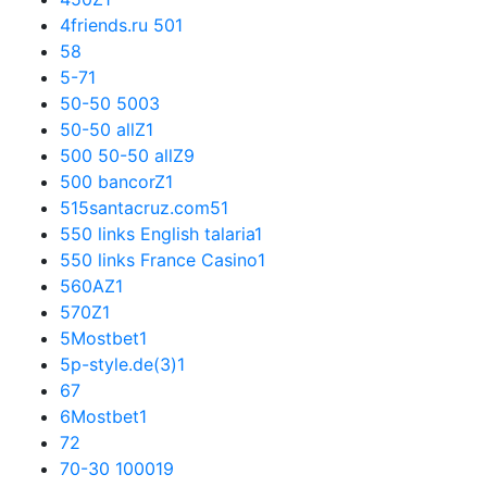
4friends.ru 50
1
5
8
5-7
1
50-50 500
3
50-50 allZ
1
500 50-50 allZ
9
500 bancorZ
1
515santacruz.com5
1
550 links English talaria
1
550 links France Casino
1
560AZ
1
570Z
1
5Mostbet
1
5p-style.de(3)
1
6
7
6Mostbet
1
7
2
70-30 1000
19