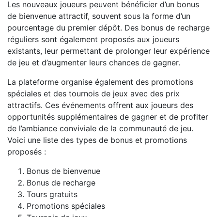
Les nouveaux joueurs peuvent bénéficier d’un bonus
de bienvenue attractif, souvent sous la forme d’un
pourcentage du premier dépôt. Des bonus de recharge
réguliers sont également proposés aux joueurs
existants, leur permettant de prolonger leur expérience
de jeu et d’augmenter leurs chances de gagner.
La plateforme organise également des promotions
spéciales et des tournois de jeux avec des prix
attractifs. Ces événements offrent aux joueurs des
opportunités supplémentaires de gagner et de profiter
de l’ambiance conviviale de la communauté de jeu.
Voici une liste des types de bonus et promotions
proposés :
Bonus de bienvenue
Bonus de recharge
Tours gratuits
Promotions spéciales