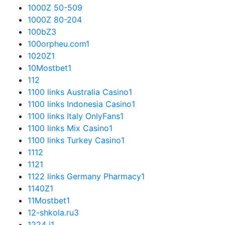
1000Z 50-50
9
1000Z 80-20
4
100bZ
3
100orpheu.com
1
1020Z
1
10Mostbet
1
11
2
1100 links Australia Casino
1
1100 links Indonesia Casino
1
1100 links Italy OnlyFans
1
1100 links Mix Casino
1
1100 links Turkey Casino
1
111
2
112
1
1122 links Germany Pharmacy
1
1140Z
1
11Mostbet
1
12-shkola.ru
3
1224 i
1