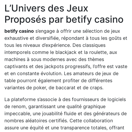
L’Univers des Jeux
Proposés par betify casino
betify casino
s’engage à offrir une sélection de jeux
exhaustive et diversifiée, répondant à tous les goûts et
tous les niveaux d’expérience. Des classiques
intemporels comme le blackjack et la roulette, aux
machines à sous modernes avec des thèmes
captivants et des jackpots progressifs, l’offre est vaste
et en constante évolution. Les amateurs de jeux de
table pourront également profiter de différentes
variantes de poker, de baccarat et de craps.
La plateforme s’associe à des fournisseurs de logiciels
de renom, garantissant une qualité graphique
impeccable, une jouabilité fluide et des générateurs de
nombres aléatoires certifiés. Cette collaboration
assure une équité et une transparence totales, offrant