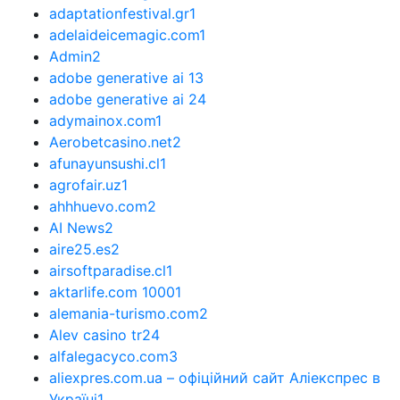
adaptationfestival.gr
1
adelaideicemagic.com
1
Admin
2
adobe generative ai 1
3
adobe generative ai 2
4
adymainox.com
1
Aerobetcasino.net
2
afunayunsushi.cl
1
agrofair.uz
1
ahhhuevo.com
2
AI News
2
aire25.es
2
airsoftparadise.cl
1
aktarlife.com 1000
1
alemania-turismo.com
2
Alev casino tr
24
alfalegacyco.com
3
aliexpres.com.ua – офіційний сайт Аліекспрес в
Україні
1