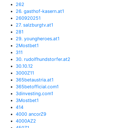
26
2
26. gasthof-kasern.at
1
26092025
1
27. salzburgtv.at
1
28
1
29. youngheroes.at
1
2Mostbet
1
3
11
30. rudolfhundstorfer.at
2
30.10.1
2
3000Z
11
365betaustria.at
1
365betofficial.com
1
3dinvesting.com
1
3Mostbet
1
4
14
4000 ancorZ
9
4000AZ
2
450Z
1