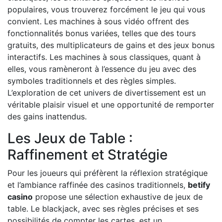
populaires, vous trouverez forcément le jeu qui vous
convient. Les machines à sous vidéo offrent des
fonctionnalités bonus variées, telles que des tours
gratuits, des multiplicateurs de gains et des jeux bonus
interactifs. Les machines à sous classiques, quant à
elles, vous ramèneront à l’essence du jeu avec des
symboles traditionnels et des règles simples.
L’exploration de cet univers de divertissement est un
véritable plaisir visuel et une opportunité de remporter
des gains inattendus.
Les Jeux de Table :
Raffinement et Stratégie
Pour les joueurs qui préfèrent la réflexion stratégique
et l’ambiance raffinée des casinos traditionnels,
betify
casino
propose une sélection exhaustive de jeux de
table. Le blackjack, avec ses règles précises et ses
possibilités de compter les cartes, est un