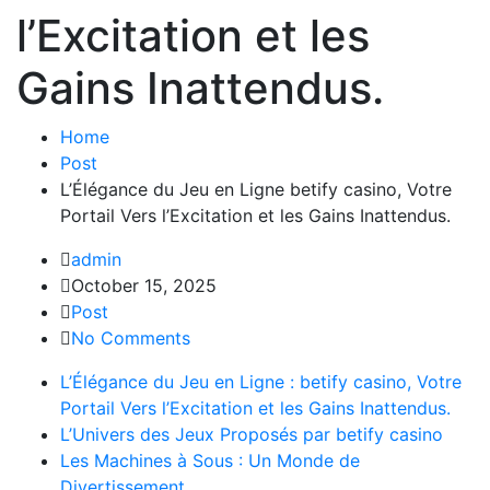
l’Excitation et les
Gains Inattendus.
Home
Post
L’Élégance du Jeu en Ligne betify casino, Votre
Portail Vers l’Excitation et les Gains Inattendus.
admin
October 15, 2025
Post
No Comments
L’Élégance du Jeu en Ligne : betify casino, Votre
Portail Vers l’Excitation et les Gains Inattendus.
L’Univers des Jeux Proposés par betify casino
Les Machines à Sous : Un Monde de
Divertissement