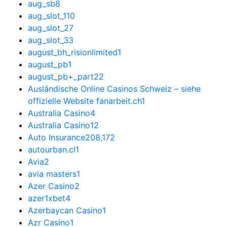
aug_sb
8
aug_slot_1
10
aug_slot_2
7
aug_slot_3
3
august_bh_risionlimited
1
august_pb
1
august_pb+_part2
2
Ausländische Online Casinos Schweiz – siehe
offizielle Website fanarbeit.ch
1
Australia Casino
4
Australia Casino1
2
Auto Insurance
208,172
autourban.cl
1
Avia
2
avia masters
1
Azer Casino
2
azer1xbet
4
Azerbaycan Casino
1
Azr Casino
1