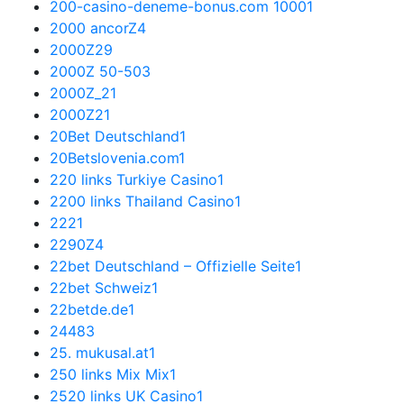
200-casino-deneme-bonus.com 1000
1
2000 ancorZ
4
2000Z
29
2000Z 50-50
3
2000Z_2
1
2000Z2
1
20Bet Deutschland
1
20Betslovenia.com
1
220 links Turkiye Casino
1
2200 links Thailand Casino
1
222
1
2290Z
4
22bet Deutschland – Offizielle Seite
1
22bet Schweiz
1
22betde.de
1
2448
3
25. mukusal.at
1
250 links Mix Mix
1
2520 links UK Casino
1