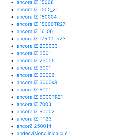
ancorallZ 1500
8
ancorallZ 1500_2
1
ancorallZ 15000
4
ancorallZ 15000TR2
7
ancorallZ 1610
6
ancorallZ 17500TR2
3
ancorallZ 2000
33
ancorallZ 250
1
ancorallZ 2500
6
ancorallZ 300
1
ancorallZ 3000
6
ancorallZ 3000s
3
ancorallZ 500
1
ancorallZ 5000TR2
1
ancorallZ 700
3
ancorallZ 9000
2
ancorallZ TP2
3
ancorZ 2500
14
andesvisionclinica.cl c
1