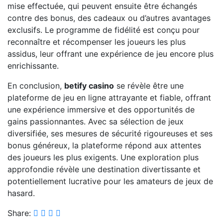
mise effectuée, qui peuvent ensuite être échangés
contre des bonus, des cadeaux ou d’autres avantages
exclusifs. Le programme de fidélité est conçu pour
reconnaître et récompenser les joueurs les plus
assidus, leur offrant une expérience de jeu encore plus
enrichissante.
En conclusion,
betify casino
se révèle être une
plateforme de jeu en ligne attrayante et fiable, offrant
une expérience immersive et des opportunités de
gains passionnantes. Avec sa sélection de jeux
diversifiée, ses mesures de sécurité rigoureuses et ses
bonus généreux, la plateforme répond aux attentes
des joueurs les plus exigents. Une exploration plus
approfondie révèle une destination divertissante et
potentiellement lucrative pour les amateurs de jeux de
hasard.
Share: