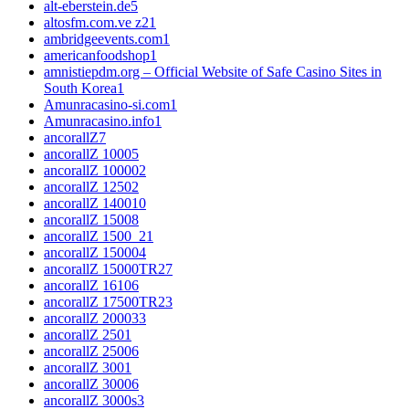
alt-eberstein.de
5
altosfm.com.ve z2
1
ambridgeevents.com
1
americanfoodshop
1
amnistiepdm.org – Official Website of Safe Casino Sites in
South Korea
1
Amunracasino-si.com
1
Amunracasino.info
1
ancorallZ
7
ancorallZ 1000
5
ancorallZ 10000
2
ancorallZ 1250
2
ancorallZ 1400
10
ancorallZ 1500
8
ancorallZ 1500_2
1
ancorallZ 15000
4
ancorallZ 15000TR2
7
ancorallZ 1610
6
ancorallZ 17500TR2
3
ancorallZ 2000
33
ancorallZ 250
1
ancorallZ 2500
6
ancorallZ 300
1
ancorallZ 3000
6
ancorallZ 3000s
3