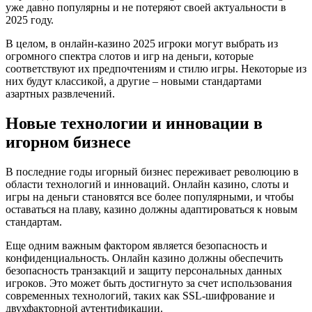
уже давно популярны и не потеряют своей актуальности в
2025 году.
В целом, в онлайн-казино 2025 игроки могут выбрать из
огромного спектра слотов и игр на деньги, которые
соответствуют их предпочтениям и стилю игры. Некоторые из
них будут классикой, а другие – новыми стандартами
азартных развлечений.
Новые технологии и инновации в
игорном бизнесе
В последние годы игорный бизнес переживает революцию в
области технологий и инноваций. Онлайн казино, слоты и
игры на деньги становятся все более популярными, и чтобы
оставаться на плаву, казино должны адаптироваться к новым
стандартам.
Еще одним важным фактором является безопасность и
конфиденциальность. Онлайн казино должны обеспечить
безопасность транзакций и защиту персональных данных
игроков. Это может быть достигнуто за счет использования
современных технологий, таких как SSL-шифрование и
двухфакторной аутентификации.