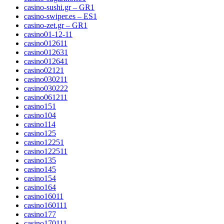
casino-sushi.gr – GR
1
casino-swiper.es – ES
1
casino-zet.gr – GR
1
casino01-12-1
1
casino01261
1
casino01263
1
casino01264
1
casino0212
1
casino03021
1
casino03022
2
casino06121
1
casino1
51
casino10
4
casino11
4
casino12
5
casino1225
1
casino12251
1
casino13
5
casino14
5
casino15
4
casino16
4
casino1601
1
casino16011
1
casino17
7
casino17011
1