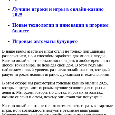
Лучшие игроки и игры в онлайн-казино
2025
Новые технологии и инновации в игорном
бизнесе
Игровые автоматы будущего
В наше время азартные игры стали не только популярным
развлечением, но и способом заработка для многих людей.
Казино онлайн – это возможность играть в любое время и из
любой точки мира, не покидая свой дом. В этом году мы
наблюдаем новый уровень развития онлайн-казино, который
радует игроков новыми играми, функциями и технологиями.
В этом обзоре мы рассмотрим топовые казино онлайн 2025,
которые предлагают игрокам лучшие условия для игры на
деньги. Мы будем говорить о слотах, игровых автоматах,
казино онлайн и о том, почему они стали так популярны.
Казино онлайн – это не только возможность играть в азартные
игры, но и возможность получать реальные выигрыши.
Многие игроки выбирают онлайн-казино из-за комфорта и