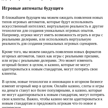
Игровые автоматы будущего
В ближайшем будущем мы можем ожидать появления новых
типов игровых автоматов, которые будут использовать
искусственный интеллект, виртуальную реальность и другие
технологии для создания уникальных игровых опытов.
Например, игроки могут иметь возможность играть в игры с
реальными дилерами, или использовать виртуальную
реальность для создания уникальных игровых сценариев.
Кроме того, мы можем ожидать появления новых форматов
игорных автоматов, таких как игры с реальными призами,
или игры с реальными дилерами. Это может изменить
игорный бизнес в целом, и казино, которые не могут
адаптироваться к новым стандартам, могут потерять свои
клиенты.
В целом, новые технологии и инновации в игорном бизнесе
изменят игорный мир в целом. Онлайн казино, слоты и игры
на деньги станут все более популярными, и казино, которые
не могут адаптироваться к новым стандартам, могут потерять
свои клиенты. Важно, чтобы казино могли адаптироваться к
новым стандартам и предложить игрокам что-то новое и
интересное.