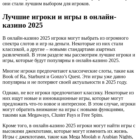
они стали лучшим выбором для игроков.
Лучшие игроки и игры в онлайн-
казино 2025
В онлайн-казино 2025 игроки могут выбрать из огромного
спектра слотов и игр на деньги. Некоторые из них стали
классикой, а другие – новыми стандартами азартных
развлечений. В этом разделе мы рассмотрим лучшие игроки и
игры, которые будут популярны в онлайн-казино 2025.
Многие игроки предпочитают классические слоты, такие как
Book of Ra, Starburst и Gonzo’s Quest. Эти игры уже давно
популярны и не потеряют своей актуальности в 2025 году.
Однако, не все игроки предпочитают классику. Некоторые из
них ищут новые и инновационные игры, которые могут
предложить что-то новое и интересное. В этом случае, игроки
могут обратить внимание на игры с новыми функциями,
такими как Megaways, Cluster Pays и Free Spins.
Кроме того, в онлайн-казино 2025 игроки могут найти игры с
высокими джекпотами, которые могут изменить их жизнь.
Игры с джекпотами, такие как Mega Moolah и Arabian Nights,