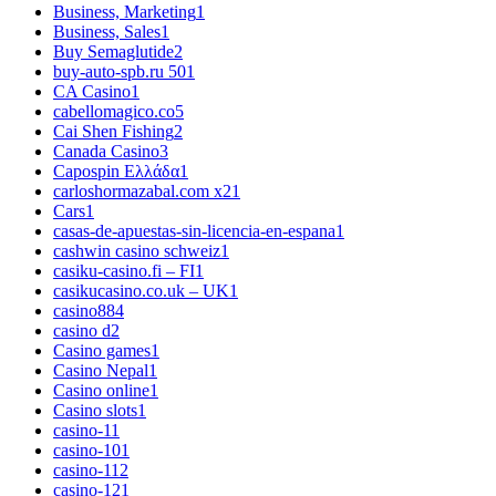
Business, Marketing
1
Business, Sales
1
Buy Semaglutide
2
buy-auto-spb.ru 50
1
CA Casino
1
cabellomagico.co
5
Cai Shen Fishing
2
Canada Casino
3
Capospin Ελλάδα
1
carloshormazabal.com x2
1
Cars
1
casas-de-apuestas-sin-licencia-en-espana
1
cashwin casino schweiz
1
casiku-casino.fi – FI
1
casikucasino.co.uk – UK
1
casino
884
casino d
2
Casino games
1
Casino Nepal
1
Casino online
1
Casino slots
1
casino-1
1
casino-10
1
casino-11
2
casino-12
1