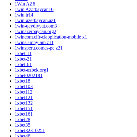
1Win AZ
6
1win Azərbaycan
16
1win tr
14
1win-azerbaycan.az
1
1win-qeydiyyat.com
3
1winazerbaycan.org
2
1wincom.cifr-ciapplication-mobile x
1
1wins.amhy-am z1
1
1winsperu.comes-pe z2
1
1xbet-1
1
1xbet-2
1
1xbet-6
1
1xbet-uzbek.org
1
1xbet020218
1
1xbet1
8
1xbet10
3
1xbet11
2
1xbet12
1
1xbet13
2
1xbet15
1
1xbet16
1
1xbet2
8
1xbet3
5
1xbet3231025
1
1xbet4
6