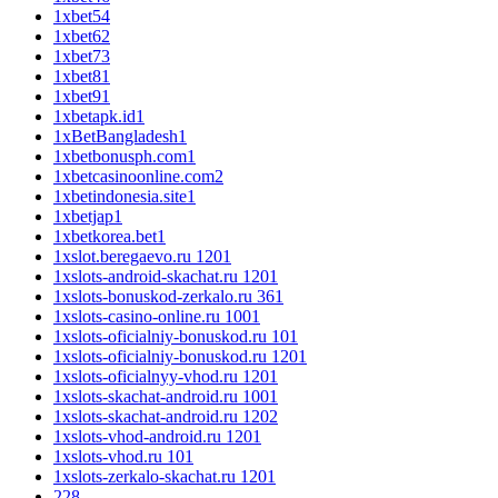
1xbet5
4
1xbet6
2
1xbet7
3
1xbet8
1
1xbet9
1
1xbetapk.id
1
1xBetBangladesh
1
1xbetbonusph.com
1
1xbetcasinoonline.com
2
1xbetindonesia.site
1
1xbetjap
1
1xbetkorea.bet
1
1xslot.beregaevo.ru 120
1
1xslots-android-skachat.ru 120
1
1xslots-bonuskod-zerkalo.ru 36
1
1xslots-casino-online.ru 100
1
1xslots-oficialniy-bonuskod.ru 10
1
1xslots-oficialniy-bonuskod.ru 120
1
1xslots-oficialnyy-vhod.ru 120
1
1xslots-skachat-android.ru 100
1
1xslots-skachat-android.ru 120
2
1xslots-vhod-android.ru 120
1
1xslots-vhod.ru 10
1
1xslots-zerkalo-skachat.ru 120
1
2
28