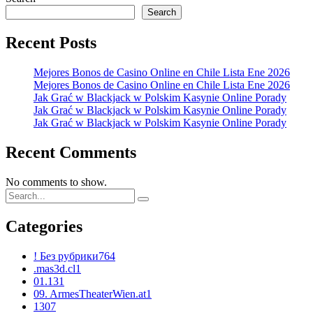
Search
Recent Posts
Mejores Bonos de Casino Online en Chile Lista Ene 2026
Mejores Bonos de Casino Online en Chile Lista Ene 2026
Jak Grać w Blackjack w Polskim Kasynie Online Porady
Jak Grać w Blackjack w Polskim Kasynie Online Porady
Jak Grać w Blackjack w Polskim Kasynie Online Porady
Recent Comments
No comments to show.
Categories
! Без рубрики
764
.mas3d.cl
1
01.13
1
09. ArmesTheaterWien.at
1
1
307