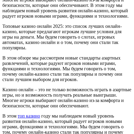
безопасности, которые они обеспечивают. В этом году мы
наблюдаем новый уровень развития онлайн-казино, который
радует игроков новыми играми, функциями и технологиями.
Топовые казино онлайн 2025: это список лучших онлайн-
казино, которые предлагают игрокам лучшие условия для
игры на деньги. Мы будем говорить о слотах, игровых
автоматах, казино онлайн и о том, почему они стали так
популярны.
В этом обзоре мы рассмотрим новые стандарты азартных
развлечений, которые радуют игроков новыми играми,
функциями и технологиями. Мы будем говорить о том,
почему онлайн-казино стали так популярны и почему они
стали лучшим выбором для игроков.
Казино онлайн – это не только возможность играть в азартные
игры, но и возможность получать реальные выигрыши.
Многие игроки выбирают онлайн-казино из-за комфорта и
безопасности, которые они обеспечивают.
В этом
топ казино
году мы наблюдаем новый уровень
развития онлайн-казино, который радует игроков новыми
играми, функциями и технологиями. Мы будем говорить о
том, почему онлайн-казино стали так популярны и почему