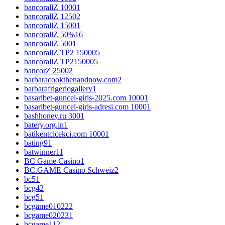
bancorallZ 1000
1
bancorallZ 1250
2
bancorallZ 1500
1
bancorallZ 50%
16
bancorallZ 500
1
bancorallZ TP2 15000
5
bancorallZ TP215000
5
bancorZ 2500
2
barbaracookthenandnow.com
2
barbarafrigeriogallery
1
basaribet-guncel-giris-2025.com 1000
1
basaribet-guncel-giris-adresi.com 1000
1
bashhoney.ru 300
1
batery.org.in
1
batikentcicekci.com 1000
1
bating9
1
batwinner1
1
BC Game Casino
1
BC.GAME Casino Schweiz
2
bc5
1
bcg4
2
bcg5
1
bcgame01022
2
bcgame02023
1
bcgame1
12