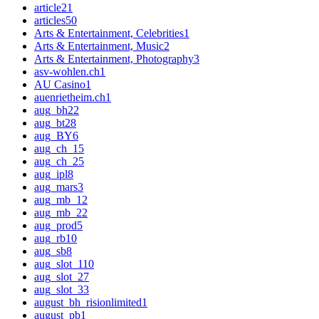
article
21
articles
50
Arts & Entertainment, Celebrities
1
Arts & Entertainment, Music
2
Arts & Entertainment, Photography
3
asv-wohlen.ch
1
AU Casino
1
auenrietheim.ch
1
aug_bh
22
aug_bt
28
aug_BY
6
aug_ch_1
5
aug_ch_2
5
aug_ipl
8
aug_mars
3
aug_mb_1
2
aug_mb_2
2
aug_prod
5
aug_rb
10
aug_sb
8
aug_slot_1
10
aug_slot_2
7
aug_slot_3
3
august_bh_risionlimited
1
august_pb
1