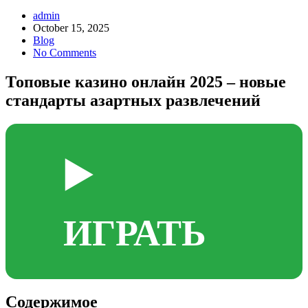
admin
October 15, 2025
Blog
No Comments
Топовые казино онлайн 2025 – новые
стандарты азартных развлечений
▶️
ИГРАТЬ
Содержимое