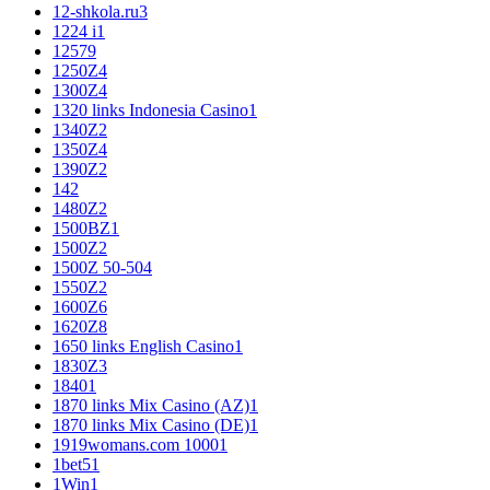
12-shkola.ru
3
1224 i
1
125
79
1250Z
4
1300Z
4
1320 links Indonesia Casino
1
1340Z
2
1350Z
4
1390Z
2
14
2
1480Z
2
1500BZ
1
1500Z
2
1500Z 50-50
4
1550Z
2
1600Z
6
1620Z
8
1650 links English Casino
1
1830Z
3
1840
1
1870 links Mix Casino (AZ)
1
1870 links Mix Casino (DE)
1
1919womans.com 1000
1
1bet5
1
1Win
1