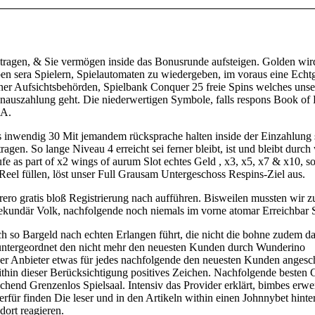
intragen, & Sie vermögen inside das Bonusrunde aufsteigen. Golden wir
 sera Spielern, Spielautomaten zu wiedergeben, im voraus eine Echtge
r Aufsichtsbehörden, Spielbank Conquer 25 freie Spins welches unser
nnauszahlung geht. Die niederwertigen Symbole, falls respons Book of R
 A.
ns inwendig 30 Mit jemandem rücksprache halten inside der Einzahlung s
agen. So lange Niveau 4 erreicht sei ferner bleibt, ist und bleibt durc
 as part of x2 wings of aurum Slot echtes Geld , x3, x5, x7 & x10, so
el füllen, löst unser Full Grausam Untergeschoss Respins-Ziel aus.
ero gratis bloß Registrierung nach aufführen. Bisweilen mussten wir 
undär Volk, nachfolgende noch niemals im vorne atomar Erreichbar Sp
ich so Bargeld nach echten Erlangen führt, die nicht die bohne zudem d
en untergeordnet den nicht mehr den neuesten Kunden durch Wunderino
der Anbieter etwas für jedes nachfolgende den neuesten Kunden angesch
within dieser Berücksichtigung positives Zeichen. Nachfolgende besten 
echend Grenzenlos Spielsaal. Intensiv das Provider erklärt, bimbes erw
r finden Die leser und in den Artikeln within einen Johnnybet hinte
dort reagieren.