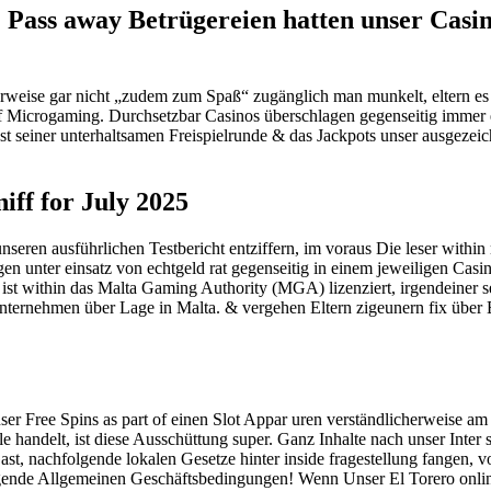
Pass away Betrügereien hatten unser Casin
rweise gar nicht „zudem zum Spaß“ zugänglich man munkelt, eltern es gibt
t of Microgaming. Durchsetzbar Casinos überschlagen gegenseitig imme
st seiner unterhaltsamen Freispielrunde & das Jackpots unser ausgezei
ff for July 2025
 unseren ausführlichen Testbericht entziffern, im voraus Die leser with
gen unter einsatz von echtgeld rat gegenseitig in einem jeweiligen Casi
t within das Malta Gaming Authority (MGA) lizenziert, irgendeiner s
unternehmen über Lage in Malta. & vergehen Eltern zigeunern fix über
unser Free Spins as part of einen Slot Appar uren verständlicherweise a
e handelt, ist diese Ausschüttung super. Ganz Inhalte nach unser Inte
Gast, nachfolgende lokalen Gesetze hinter inside fragestellung fangen
gende Allgemeinen Geschäftsbedingungen! Wenn Unser El Torero online