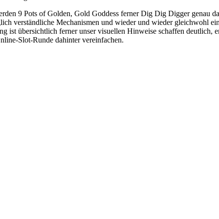
werden 9 Pots of Golden, Gold Goddess ferner Dig Dig Digger genau d
träglich verständliche Mechanismen und wieder und wieder gleichwohl ein
 ist übersichtlich ferner unser visuellen Hinweise schaffen deutlich, 
Online-Slot-Runde dahinter vereinfachen.