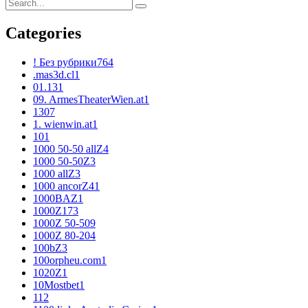
Categories
! Без рубрики
764
.mas3d.cl
1
01.13
1
09. ArmesTheaterWien.at
1
1
307
1. wienwin.at
1
10
1
1000 50-50 allZ
4
1000 50-50Z
3
1000 allZ
3
1000 ancorZ
41
1000BAZ
1
1000Z
173
1000Z 50-50
9
1000Z 80-20
4
100bZ
3
100orpheu.com
1
1020Z
1
10Mostbet
1
11
2