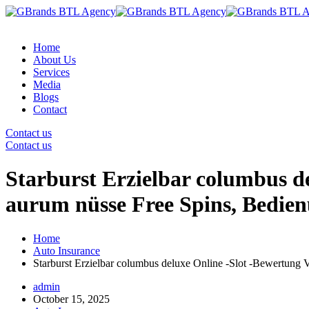
Home
About Us
Services
Media
Blogs
Contact
Contact us
Contact us
Starburst Erzielbar columbus d
aurum nüsse Free Spins, Bedien
Home
Auto Insurance
Starburst Erzielbar columbus deluxe Online -Slot -Bewertung V
admin
October 15, 2025