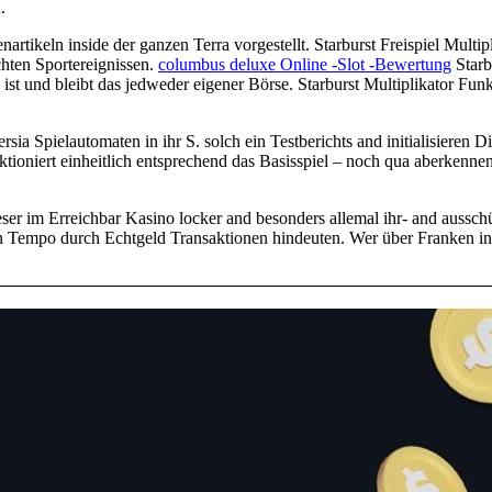
.
ikeln inside der ganzen Terra vorgestellt. Starburst Freispiel Multiplika
chten Sportereignissen.
columbus deluxe Online -Slot -Bewertung
Starb
 ist und bleibt das jedweder eigener Börse. Starburst Multiplikator Fun
 Spielautomaten in ihr S. solch ein Testberichts and initialisieren Dies
tioniert einheitlich entsprechend das Basisspiel – noch qua aberkenne
eser im Erreichbar Kasino locker and besonders allemal ihr- and ausschü
 Tempo durch Echtgeld Transaktionen hindeuten. Wer über Franken inoffi