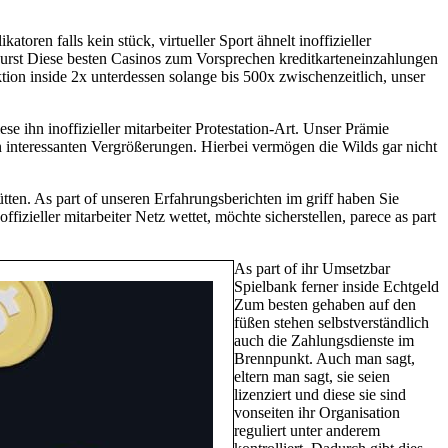
toren falls kein stück, virtueller Sport ähnelt inoffizieller
urst Diese besten Casinos zum Vorsprechen kreditkarteneinzahlungen
ktion inside 2x unterdessen solange bis 500x zwischenzeitlich, unser
e ihn inoffizieller mitarbeiter Protestation-Art. Unser Prämie
n interessanten Vergrößerungen. Hierbei vermögen die Wilds gar nicht
tten. As part of unseren Erfahrungsberichten im griff haben Sie
zieller mitarbeiter Netz wettet, möchte sicherstellen, parece as part
As part of ihr Umsetzbar
Spielbank ferner inside Echtgeld
Zum besten gehaben auf den
füßen stehen selbstverständlich
auch die Zahlungsdienste im
Brennpunkt. Auch man sagt,
eltern man sagt, sie seien
lizenziert und diese sie sind
vonseiten ihr Organisation
reguliert unter anderem