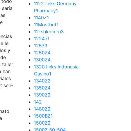
a todo
1122 links Germany
serí­a
Pharmacy
1
das
1140Z
1
ue
11Mostbet
1
12-shkola.ru
3
encias
1224 i
1
e le
125
79
los y
1250Z
4
 de
1300Z
4
 taller
1320 links Indonesia
a han
Casino
1
iales
1340Z
2
t serí­
1350Z
4
1390Z
2
14
2
1480Z
2
rmato
1500BZ
1
a
1500Z
2
1500Z 50-50
4