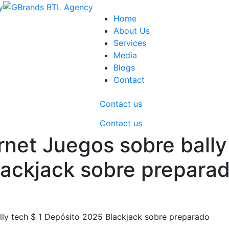
Home
About Us
Services
Media
Blogs
Contact
Contact us
Contact us
rnet Juegos sobre bally
ackjack sobre prepara
ally tech $ 1 Depósito 2025 Blackjack sobre preparado