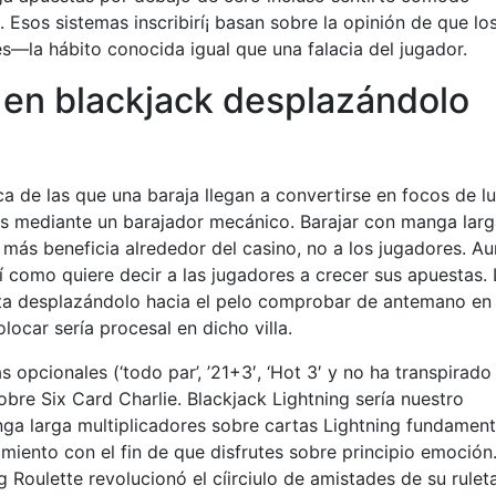
. Esos sistemas inscribirí¡ basan sobre la opinión de que lo
es—la hábito conocida igual que una falacia del jugador.
 en blackjack desplazándolo
a de las que una baraja llegan a convertirse en focos de l
s mediante un barajador mecánico. Barajar con manga larg
más beneficia alrededor del casino, no a los jugadores. A
­ como quiere decir a las jugadores a crecer sus apuestas.
nta desplazándolo hacia el pelo comprobar de antemano en
ocar serí­a procesal en dicho villa.
opcionales (‘todo par’, ’21+3′, ‘Hot 3′ y no ha transpirado 
obre Six Card Charlie. Blackjack Lightning serí­a nuestro
anga larga multiplicadores sobre cartas Lightning fundamen
iento con el fin de que disfrutes sobre principio emoción.
Roulette revolucionó el cí­irciulo de amistades de su rulet