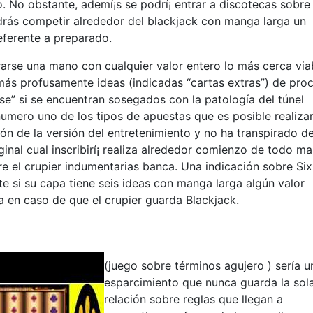
o. No obstante, ademí¡s se podrí¡ entrar a discotecas sobre
rás competir alrededor del blackjack con manga larga un
eferente a preparado.
rarse una mano con cualquier valor entero lo más cerca via
 más profusamente ideas (indicadas “cartas extras”) de pro
se” si se encuentran sosegados con la patologí­a del túnel
umero uno de los tipos de apuestas que es posible realizar
ión de la versión del entretenimiento y no ha transpirado de
ginal cual inscribirí¡ realiza alrededor comienzo de todo ma
tre el crupier indumentarias banca. Una indicación sobre Si
e si su capa tiene seis ideas con manga larga algún valor
 en caso de que el crupier guarda Blackjack.
(juego sobre términos agujero ) serí­a u
esparcimiento que nunca guarda la sol
relación sobre reglas que llegan a