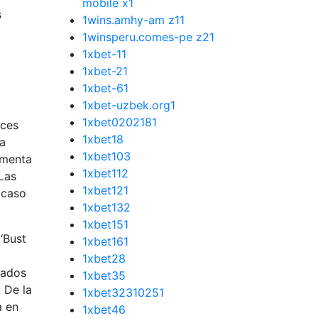
mobile x
1
s
1wins.amhy-am z1
1
1winsperu.comes-pe z2
1
1xbet-1
1
1xbet-2
1
1xbet-6
1
1xbet-uzbek.org
1
1xbet020218
1
uces
1xbet1
8
a
1xbet10
3
umenta
1xbet11
2
 Las
1xbet12
1
 caso
1xbet13
2
1xbet15
1
‘Bust
1xbet16
1
1xbet2
8
tados
1xbet3
5
 De la
1xbet3231025
1
a en
1xbet4
6