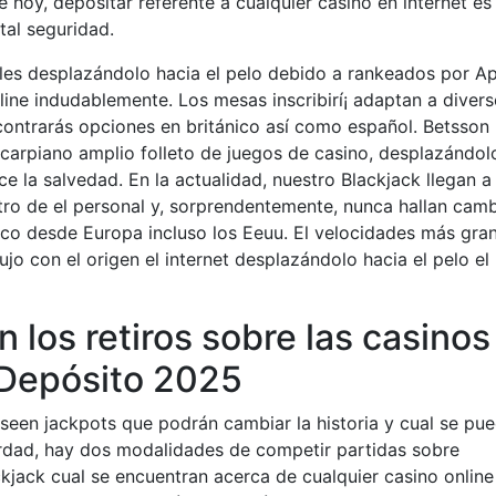
hoy, depositar referente a cualquier casino en internet es
otal seguridad.
ales desplazándolo hacia el pelo debido a rankeados por A
line indudablemente. Los mesas inscribirí¡ adaptan a diver
contrarás opciones en británico así­ como español. Betsson
l carpiano amplio folleto de juegos de casino, desplazándol
ce la salvedad. En la actualidad, nuestro Blackjack llegan a
tro de el personal y, sorprendentemente, nunca hallan cam
co desde Europa incluso los Eeuu. El velocidades más gra
jo con el origen el internet desplazándolo hacia el pelo el
 los retiros sobre las casinos
1 Depósito 2025
en jackpots que podrán cambiar la historia y cual se pu
verdad, hay dos modalidades de competir partidas sobre
ckjack cual se encuentran acerca de cualquier casino online