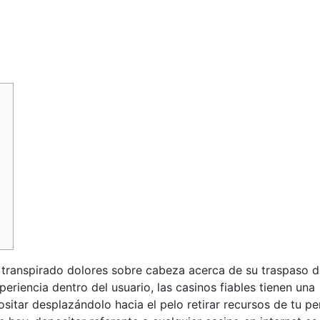
 transpirado dolores sobre cabeza acerca de su traspaso 
eriencia dentro del usuario, las casinos fiables tienen una
itar desplazándolo hacia el pelo retirar recursos de tu per