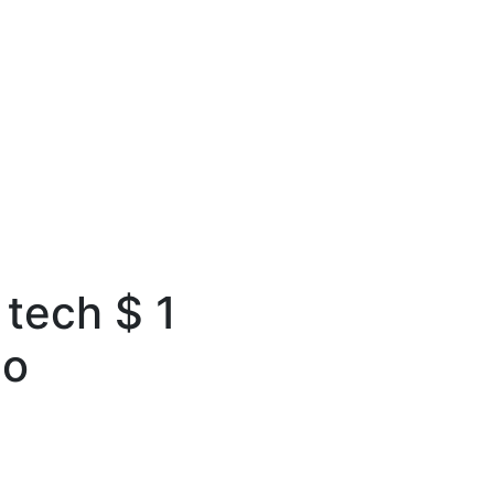
 tech $ 1
do