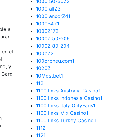
1000 50-50Z
3
1000 allZ
3
1000 ancorZ
41
1000BAZ
1
ble a
1000Z
173
curar
1000Z 50-50
9
1000Z 80-20
4
 en el
100bZ
3
l
100orpheu.com
1
no, y
1020Z
1
x Card
10Mostbet
1
11
2
1100 links Australia Casino
1
1100 links Indonesia Casino
1
1100 links Italy OnlyFans
1
1100 links Mix Casino
1
n
1100 links Turkey Casino
1
a
111
2
112
1