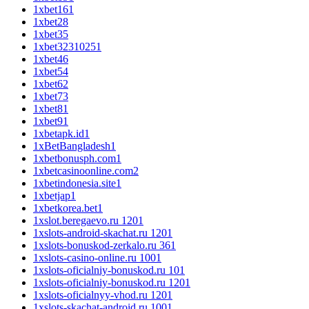
1xbet16
1
1xbet2
8
1xbet3
5
1xbet3231025
1
1xbet4
6
1xbet5
4
1xbet6
2
1xbet7
3
1xbet8
1
1xbet9
1
1xbetapk.id
1
1xBetBangladesh
1
1xbetbonusph.com
1
1xbetcasinoonline.com
2
1xbetindonesia.site
1
1xbetjap
1
1xbetkorea.bet
1
1xslot.beregaevo.ru 120
1
1xslots-android-skachat.ru 120
1
1xslots-bonuskod-zerkalo.ru 36
1
1xslots-casino-online.ru 100
1
1xslots-oficialniy-bonuskod.ru 10
1
1xslots-oficialniy-bonuskod.ru 120
1
1xslots-oficialnyy-vhod.ru 120
1
1xslots-skachat-android.ru 100
1