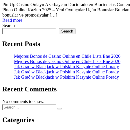
Pin Up Casino Onlayn Azərbaycan Doctorado en Biociencias Content A
Pinco Online Kazino 2025 – Yeni Oyunçular Üçün Bonuslar Bundan əlav
bonuslar və promosiyalar […]
Read more
Search
Search
Recent Posts
Mejores Bonos de Casino Online en Chile Lista Ene 2026
Mejores Bonos de Casino Online en Chile Lista Ene 2026
Jak Grać w Blackjack w Polskim Kasynie Online Porady
Jak Grać w Blackjack w Polskim Kasynie Online Porady
Jak Grać w Blackjack w Polskim Kasynie Online Porady
Recent Comments
No comments to show.
Categories