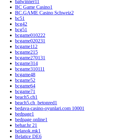
batwinner1
1
BC Game Casino
1
BC.GAME Casino Schweiz
2
bc5
1
bcg4
2
bcg5
1
bcgame01022
2
bcgame02023
1
bcgame1
12
bcgame2
15
bcgame27013
1
bcgame3
14
bcgame31011
1
bcgame4
8
bcgame5
2
bcgame6
4
bcgame7
1
beach5.ch
1
beach5.ch_betonred
1
bedava-casino-oyunlari.com 1000
1
bedpage
1
bedpage online
1
behar.hr 2
1
belanok.mk
1
Belatice DE
6