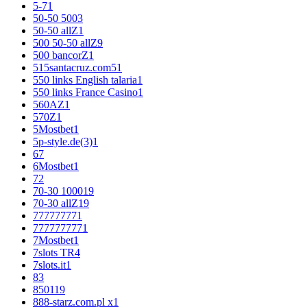
5-7
1
50-50 500
3
50-50 allZ
1
500 50-50 allZ
9
500 bancorZ
1
515santacruz.com5
1
550 links English talaria
1
550 links France Casino
1
560AZ
1
570Z
1
5Mostbet
1
5p-style.de(3)
1
6
7
6Mostbet
1
7
2
70-30 1000
19
70-30 allZ
19
77777777
1
777777777
1
7Mostbet
1
7slots TR
4
7slots.it
1
8
3
850
119
888-starz.com.pl x
1