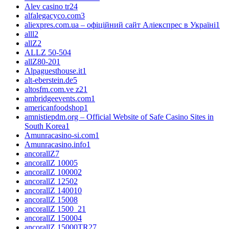
Alev casino tr
24
alfalegacyco.com
3
aliexpres.com.ua – офіційний сайт Аліекспрес в Україні
1
alll
2
allZ
2
ALLZ 50-50
4
allZ80-20
1
Alpaguesthouse.it
1
alt-eberstein.de
5
altosfm.com.ve z2
1
ambridgeevents.com
1
americanfoodshop
1
amnistiepdm.org – Official Website of Safe Casino Sites in
South Korea
1
Amunracasino-si.com
1
Amunracasino.info
1
ancorallZ
7
ancorallZ 1000
5
ancorallZ 10000
2
ancorallZ 1250
2
ancorallZ 1400
10
ancorallZ 1500
8
ancorallZ 1500_2
1
ancorallZ 15000
4
ancorallZ 15000TR2
7