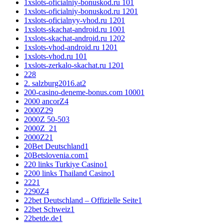
1xslots-oficialniy-bonuskod.ru 10
1
1xslots-oficialniy-bonuskod.ru 120
1
1xslots-oficialnyy-vhod.ru 120
1
1xslots-skachat-android.ru 100
1
1xslots-skachat-android.ru 120
2
1xslots-vhod-android.ru 120
1
1xslots-vhod.ru 10
1
1xslots-zerkalo-skachat.ru 120
1
2
28
2. salzburg2016.at
2
200-casino-deneme-bonus.com 1000
1
2000 ancorZ
4
2000Z
29
2000Z 50-50
3
2000Z_2
1
2000Z2
1
20Bet Deutschland
1
20Betslovenia.com
1
220 links Turkiye Casino
1
2200 links Thailand Casino
1
222
1
2290Z
4
22bet Deutschland – Offizielle Seite
1
22bet Schweiz
1
22betde.de
1