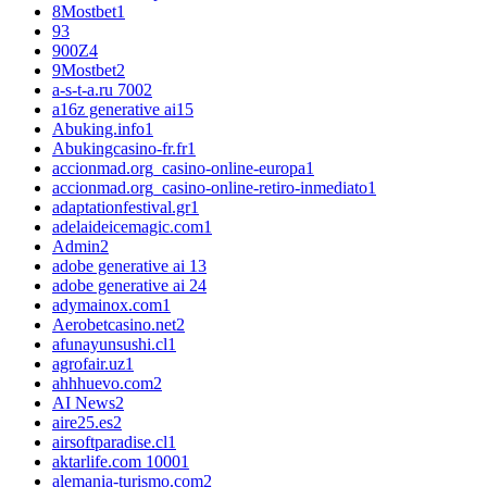
8Mostbet
1
9
3
900Z
4
9Mostbet
2
a-s-t-a.ru 700
2
a16z generative ai
15
Abuking.info
1
Abukingcasino-fr.fr
1
accionmad.org_casino-online-europa
1
accionmad.org_casino-online-retiro-inmediato
1
adaptationfestival.gr
1
adelaideicemagic.com
1
Admin
2
adobe generative ai 1
3
adobe generative ai 2
4
adymainox.com
1
Aerobetcasino.net
2
afunayunsushi.cl
1
agrofair.uz
1
ahhhuevo.com
2
AI News
2
aire25.es
2
airsoftparadise.cl
1
aktarlife.com 1000
1
alemania-turismo.com
2