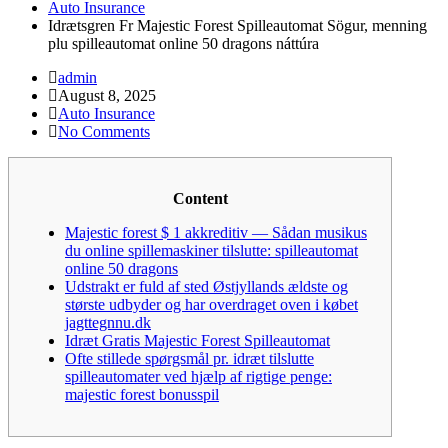
Auto Insurance
Idrætsgren Fr Majestic Forest Spilleautomat Sögur, menning
plu spilleautomat online 50 dragons náttúra
admin
August 8, 2025
Auto Insurance
No Comments
Content
Majestic forest $ 1 akkreditiv — Sådan musikus
du online spillemaskiner tilslutte: spilleautomat
online 50 dragons
Udstrakt er fuld af sted Østjyllands ældste og
største udbyder og har overdraget oven i købet
jagttegnnu.dk
Idræt Gratis Majestic Forest Spilleautomat
Ofte stillede spørgsmål pr. idræt tilslutte
spilleautomater ved hjælp af rigtige penge:
majestic forest bonusspil