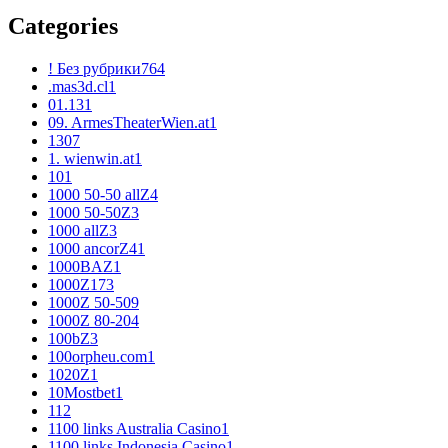
Categories
! Без рубрики
764
.mas3d.cl
1
01.13
1
09. ArmesTheaterWien.at
1
1
307
1. wienwin.at
1
10
1
1000 50-50 allZ
4
1000 50-50Z
3
1000 allZ
3
1000 ancorZ
41
1000BAZ
1
1000Z
173
1000Z 50-50
9
1000Z 80-20
4
100bZ
3
100orpheu.com
1
1020Z
1
10Mostbet
1
11
2
1100 links Australia Casino
1
1100 links Indonesia Casino
1