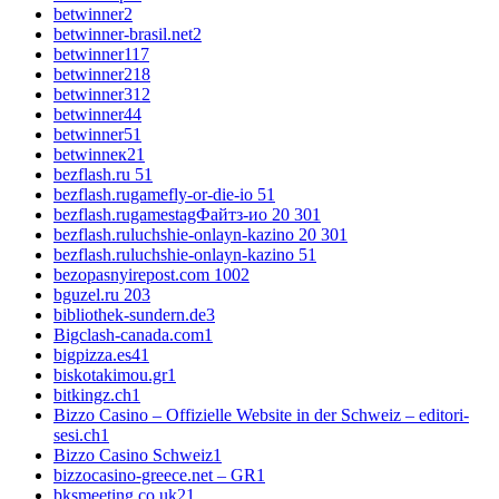
betwinner
2
betwinner-brasil.net
2
betwinner1
17
betwinner2
18
betwinner3
12
betwinner4
4
betwinner5
1
betwinneк2
1
bezflash.ru 5
1
bezflash.rugamefly-or-die-io 5
1
bezflash.rugamestagФайтз-ио 20 30
1
bezflash.ruluchshie-onlayn-kazino 20 30
1
bezflash.ruluchshie-onlayn-kazino 5
1
bezopasnyirepost.com 100
2
bguzel.ru 20
3
bibliothek-sundern.de
3
Bigclash-canada.com
1
bigpizza.es4
1
biskotakimou.gr
1
bitkingz.ch
1
Bizzo Casino – Offizielle Website in der Schweiz – editori-
sesi.ch
1
Bizzo Casino Schweiz
1
bizzocasino-greece.net – GR
1
bksmeeting.co.uk2
1