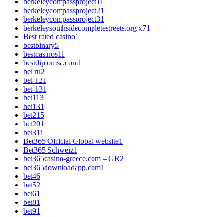
berkeleycompassproject1
1
berkeleycompassproject2
1
berkeleycompassproject3
1
berkeleysouthsidecompletestreets.org x7
1
Best rated casino
1
bestbinary
5
bestcasinos1
1
bestdiplomsa.com
1
bet ru
2
bet-12
1
bet-13
1
bet1
13
bet13
1
bet2
15
bet20
1
bet3
11
Bet365 Official Global website
1
Bet365 Schweiz
1
bet365casino-greece.com – GR
2
bet365downloadapp.com
1
bet4
6
bet5
2
bet6
1
bet8
1
bet9
1