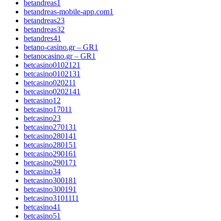
betandreas
1
betandreas-mobile-app.com
1
betandreas2
3
betandreas3
2
betandres4
1
betano-casino.gr – GR
1
betanocasino.gr – GR
1
betcasino010212
1
betcasino010213
1
betcasino02021
1
betcasino020214
1
betcasino1
2
betcasino1701
1
betcasino2
3
betcasino27013
1
betcasino28014
1
betcasino28015
1
betcasino29016
1
betcasino29017
1
betcasino3
4
betcasino30018
1
betcasino30019
1
betcasino310111
1
betcasino4
1
betcasino5
1