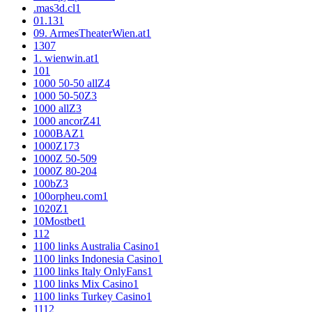
.mas3d.cl
1
01.13
1
09. ArmesTheaterWien.at
1
1
307
1. wienwin.at
1
10
1
1000 50-50 allZ
4
1000 50-50Z
3
1000 allZ
3
1000 ancorZ
41
1000BAZ
1
1000Z
173
1000Z 50-50
9
1000Z 80-20
4
100bZ
3
100orpheu.com
1
1020Z
1
10Mostbet
1
11
2
1100 links Australia Casino
1
1100 links Indonesia Casino
1
1100 links Italy OnlyFans
1
1100 links Mix Casino
1
1100 links Turkey Casino
1
111
2