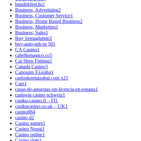
bundekfest.hr
2
Business, Advertising
2
Business, Customer Service
1
Business, Home Based Business
2
Business, Marketing
1
Business, Sales
1
Buy Semaglutide
2
buy-auto-spb.ru 50
1
CA Casino
1
cabellomagico.co
5
Cai Shen Fishing
2
Canada Casino
3
Capospin Ελλάδα
1
carloshormazabal.com x2
1
Cars
1
casas-de-apuestas-sin-licencia-en-espana
1
cashwin casino schweiz
1
casiku-casino.fi – FI
1
casikucasino.co.uk – UK
1
casino
884
casino d
2
Casino games
1
Casino Nepal
1
Casino online
1
Casino slots
1