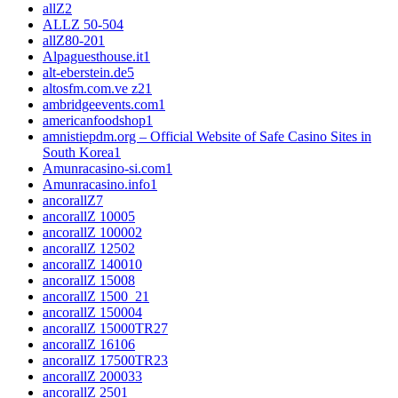
allZ
2
ALLZ 50-50
4
allZ80-20
1
Alpaguesthouse.it
1
alt-eberstein.de
5
altosfm.com.ve z2
1
ambridgeevents.com
1
americanfoodshop
1
amnistiepdm.org – Official Website of Safe Casino Sites in
South Korea
1
Amunracasino-si.com
1
Amunracasino.info
1
ancorallZ
7
ancorallZ 1000
5
ancorallZ 10000
2
ancorallZ 1250
2
ancorallZ 1400
10
ancorallZ 1500
8
ancorallZ 1500_2
1
ancorallZ 15000
4
ancorallZ 15000TR2
7
ancorallZ 1610
6
ancorallZ 17500TR2
3
ancorallZ 2000
33
ancorallZ 250
1