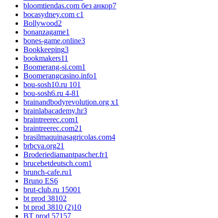
bloomtiendas.com без анкор
7
bocasydney.com c
1
Bollywood
2
bonanzagame
1
bones-game.online
3
Bookkeeping
3
bookmakers1
1
Boomerang-si.com
1
Boomerangcasino.info
1
bou-sosh10.ru 10
1
bou-sosh6.ru 4-8
1
brainandbodyrevolution.org x
1
brainlabacademy.hr
3
braintreerec.com
1
braintreerec.com2
1
brasilmaquinasagricolas.com
4
brbcva.org2
1
Broderiediamantpascher.fr
1
brucebetdeutsch.com
1
brunch-cafe.ru
1
Bruno ES
6
brut-club.ru 1500
1
bt prod 3810
2
bt prod 3810 (2)
10
BT prod 5715
7