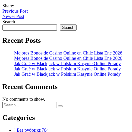
Share:
Previous Post
Newer Post
Search
Search
Recent Posts
Mejores Bonos de Casino Online en Chile Lista Ene 2026
Mejores Bonos de Casino Online en Chile Lista Ene 2026
Jak Grać w Blackjack w Polskim Kasynie Online Porady
Jak Grać w Blackjack w Polskim Kasynie Online Porady
Jak Grać w Blackjack w Polskim Kasynie Online Porady
Recent Comments
No comments to show.
Categories
! Без рубрики
764