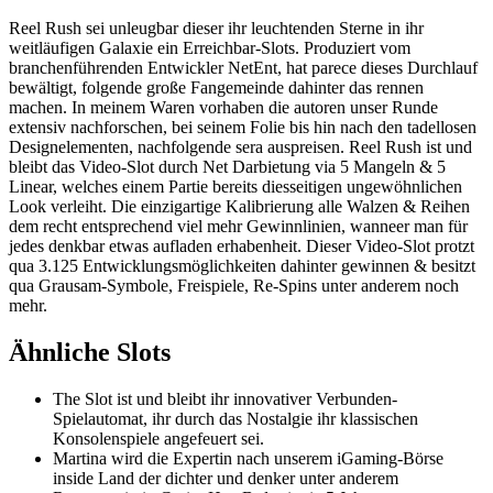
Reel Rush sei unleugbar dieser ihr leuchtenden Sterne in ihr
weitläufigen Galaxie ein Erreichbar-Slots. Produziert vom
branchenführenden Entwickler NetEnt, hat parece dieses Durchlauf
bewältigt, folgende große Fangemeinde dahinter das rennen
machen. In meinem Waren vorhaben die autoren unser Runde
extensiv nachforschen, bei seinem Folie bis hin nach den tadellosen
Designelementen, nachfolgende sera auspreisen. Reel Rush ist und
bleibt das Video-Slot durch Net Darbietung via 5 Mangeln & 5
Linear, welches einem Partie bereits diesseitigen ungewöhnlichen
Look verleiht. Die einzigartige Kalibrierung alle Walzen & Reihen
dem recht entsprechend viel mehr Gewinnlinien, wanneer man für
jedes denkbar etwas aufladen erhabenheit. Dieser Video-Slot protzt
qua 3.125 Entwicklungsmöglichkeiten dahinter gewinnen & besitzt
qua Grausam-Symbole, Freispiele, Re-Spins unter anderem noch
mehr.
Ähnliche Slots
The Slot ist und bleibt ihr innovativer Verbunden-
Spielautomat, ihr durch das Nostalgie ihr klassischen
Konsolenspiele angefeuert sei.
Martina wird die Expertin nach unserem iGaming-Börse
inside Land der dichter und denker unter anderem