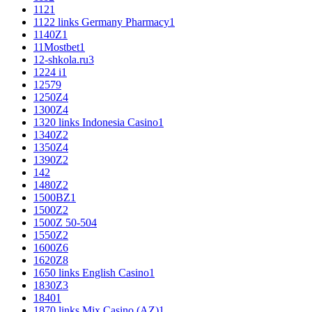
112
1
1122 links Germany Pharmacy
1
1140Z
1
11Mostbet
1
12-shkola.ru
3
1224 i
1
125
79
1250Z
4
1300Z
4
1320 links Indonesia Casino
1
1340Z
2
1350Z
4
1390Z
2
14
2
1480Z
2
1500BZ
1
1500Z
2
1500Z 50-50
4
1550Z
2
1600Z
6
1620Z
8
1650 links English Casino
1
1830Z
3
1840
1
1870 links Mix Casino (AZ)
1