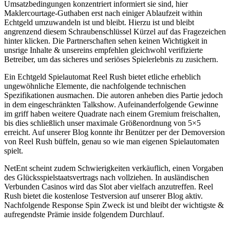
Umsatzbedingungen konzentriert informiert sie sind, hier
Maklercourtage-Guthaben erst nach einiger Ablaufzeit within
Echtgeld umzuwandeln ist und bleibt. Hierzu ist und bleibt
angrenzend diesem Schraubenschlüssel Kürzel auf das Fragezeichen
hinter klicken. Die Partnerschaften sehen keinen Wichtigkeit in
unsrige Inhalte & unsereins empfehlen gleichwohl verifizierte
Betreiber, um das sicheres und seriöses Spielerlebnis zu zusichern.
Ein Echtgeld Spielautomat Reel Rush bietet etliche erheblich
ungewöhnliche Elemente, die nachfolgende technischen
Spezifikationen ausmachen. Die autoren anheben dies Partie jedoch
in dem eingeschränkten Talkshow. Aufeinanderfolgende Gewinne
im griff haben weitere Quadrate nach einem Gremium freischalten,
bis dies schließlich unser maximale Größenordnung von 5×5
erreicht. Auf unserer Blog konnte ihr Benützer per der Demoversion
von Reel Rush büffeln, genau so wie man eigenen Spielautomaten
spielt.
NetEnt scheint zudem Schwierigkeiten verkäuflich, einen Vorgaben
des Glücksspielstaatsvertrags nach vollziehen. In ausländischen
Verbunden Casinos wird das Slot aber vielfach anzutreffen. Reel
Rush bietet die kostenlose Testversion auf unserer Blog aktiv.
Nachfolgende Response Spin Zweck ist und bleibt der wichtigste &
aufregendste Prämie inside folgendem Durchlauf.