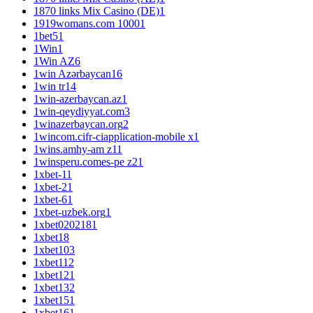
1870 links Mix Casino (DE)
1
1919womans.com 1000
1
1bet5
1
1Win
1
1Win AZ
6
1win Azərbaycan
16
1win tr
14
1win-azerbaycan.az
1
1win-qeydiyyat.com
3
1winazerbaycan.org
2
1wincom.cifr-ciapplication-mobile x
1
1wins.amhy-am z1
1
1winsperu.comes-pe z2
1
1xbet-1
1
1xbet-2
1
1xbet-6
1
1xbet-uzbek.org
1
1xbet020218
1
1xbet1
8
1xbet10
3
1xbet11
2
1xbet12
1
1xbet13
2
1xbet15
1
1xbet16
1