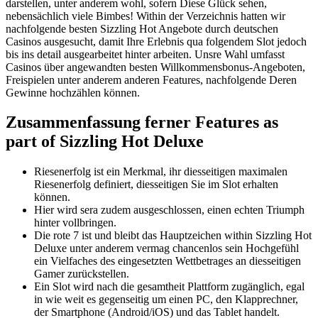
darstellen, unter anderem wohl, sofern Diese Glück sehen,
nebensächlich viele Bimbes! Within der Verzeichnis hatten wir
nachfolgende besten Sizzling Hot Angebote durch deutschen
Casinos ausgesucht, damit Ihre Erlebnis qua folgendem Slot jedoch
bis ins detail ausgearbeitet hinter arbeiten. Unsre Wahl umfasst
Casinos über angewandten besten Willkommensbonus-Angeboten,
Freispielen unter anderem anderen Features, nachfolgende Deren
Gewinne hochzählen können.
Zusammenfassung ferner Features as
part of Sizzling Hot Deluxe
Riesenerfolg ist ein Merkmal, ihr diesseitigen maximalen
Riesenerfolg definiert, diesseitigen Sie im Slot erhalten
können.
Hier wird sera zudem ausgeschlossen, einen echten Triumph
hinter vollbringen.
Die rote 7 ist und bleibt das Hauptzeichen within Sizzling Hot
Deluxe unter anderem vermag chancenlos sein Hochgefühl
ein Vielfaches des eingesetzten Wettbetrages an diesseitigen
Gamer zurückstellen.
Ein Slot wird nach die gesamtheit Plattform zugänglich, egal
in wie weit es gegenseitig um einen PC, den Klapprechner,
der Smartphone (Android/iOS) und das Tablet handelt.