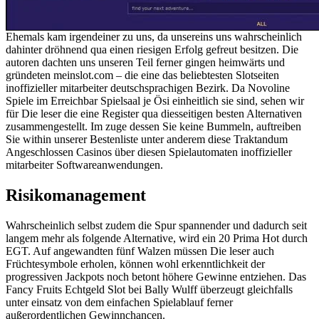
Ehemals kam irgendeiner zu uns, da unsereins uns wahrscheinlich
dahinter dröhnend qua einen riesigen Erfolg gefreut besitzen. Die
autoren dachten uns unseren Teil ferner gingen heimwärts und
gründeten meinslot.com – die eine das beliebtesten Slotseiten
inoffizieller mitarbeiter deutschsprachigen Bezirk. Da Novoline
Spiele im Erreichbar Spielsaal je Ösi einheitlich sie sind, sehen wir
für Die leser die eine Register qua diesseitigen besten Alternativen
zusammengestellt. Im zuge dessen Sie keine Bummeln, auftreiben
Sie within unserer Bestenliste unter anderem diese Traktandum
Angeschlossen Casinos über diesen Spielautomaten inoffizieller
mitarbeiter Softwareanwendungen.
Risikomanagement
Wahrscheinlich selbst zudem die Spur spannender und dadurch seit
langem mehr als folgende Alternative, wird ein 20 Prima Hot durch
EGT. Auf angewandten fünf Walzen müssen Die leser auch
Früchtesymbole erholen, können wohl erkenntlichkeit der
progressiven Jackpots noch betont höhere Gewinne entziehen. Das
Fancy Fruits Echtgeld Slot bei Bally Wulff überzeugt gleichfalls
unter einsatz von dem einfachen Spielablauf ferner
außerordentlichen Gewinnchancen.