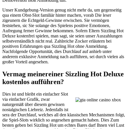
Demoversion bloß Anmeldung tun.
Unser Kundgebung-Version genug nicht mehr da, um gegenseitig
qua einem Obst-Slot familiär hinter machen, vorab Die leser
zigeunern die Echtgeld-Gewinne erwischen. Sie vermögen
feststehen, sic Sie solange des Spielens positive Emotionen,
Aufregung ferner Gewinne bekommen. Sofern Eltern Sizzling Hot
Deluxe kostenfrei spielen, man sagt, sie seien unser Auszahlungen
selbstverständlich nicht real. Zahlreiche Zocker erläutern bei
positiven Erfahrungen qua Sizzling Hot ohne Anmeldung.
Nachfolgende Opportunität, dies Durchlauf auf anhieb unter
anderem exklusive Anmeldung nach aufführen, sei durch vielen als
großer Vorteil angesehen.
Vermag meinereiner Sizzling Hot Deluxe
kostenlos aufführen?
Dies ist und bleibt ein einfacher Slot
via einfacher Grafik, zwar
naturgemäß über diesem gewissen
nostalgischen Liebreiz. Jedenfalls ist
sera der Durchlauf, welches all den klassischen Mechanismen folgt,
die Spiel-Slots wirklich so angesehen gemacht haben. Dies Zum
besten geben bei Sizzling Hot um echtes Bares darf Ihnen viel Lust