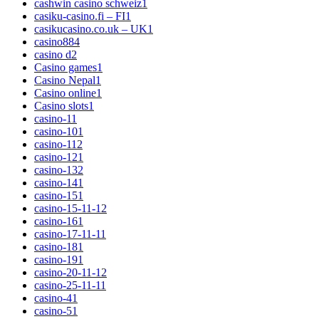
cashwin casino schweiz
1
casiku-casino.fi – FI
1
casikucasino.co.uk – UK
1
casino
884
casino d
2
Casino games
1
Casino Nepal
1
Casino online
1
Casino slots
1
casino-1
1
casino-10
1
casino-11
2
casino-12
1
casino-13
2
casino-14
1
casino-15
1
casino-15-11-1
2
casino-16
1
casino-17-11-1
1
casino-18
1
casino-19
1
casino-20-11-1
2
casino-25-11-1
1
casino-4
1
casino-5
1