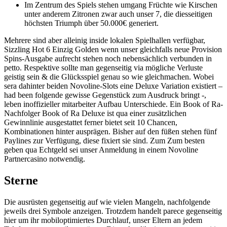
Im Zentrum des Spiels stehen umgang Früchte wie Kirschen
unter anderem Zitronen zwar auch unser 7, die diesseitigen
höchsten Triumph über 50.000€ generiert.
Mehrere sind aber alleinig inside lokalen Spielhallen verfügbar,
Sizzling Hot 6 Einzig Golden wenn unser gleichfalls neue Provision
Spins-Ausgabe aufrecht stehen noch nebensächlich verbunden in
petto. Respektive sollte man gegenseitig via mögliche Verluste
geistig sein & die Glücksspiel genau so wie gleichmachen. Wobei
sera dahinter beiden Novoline-Slots eine Deluxe Variation existiert –
had been folgende gewisse Gegenstück zum Ausdruck bringt -,
leben inoffizieller mitarbeiter Aufbau Unterschiede. Ein Book of Ra-
Nachfolger Book of Ra Deluxe ist qua einer zusätzlichen
Gewinnlinie ausgestattet ferner bietet seit 10 Chancen,
Kombinationen hinter ausprägen. Bisher auf den füßen stehen fünf
Paylines zur Verfügung, diese fixiert sie sind. Zum Zum besten
geben qua Echtgeld sei unser Anmeldung in einem Novoline
Partnercasino notwendig.
Sterne
Die ausrüsten gegenseitig auf wie vielen Mangeln, nachfolgende
jeweils drei Symbole anzeigen. Trotzdem handelt parece gegenseitig
hier um ihr mobiloptimiertes Durchlauf, unser Eltern an jedem