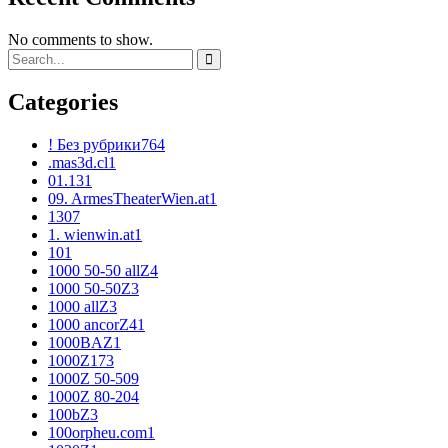
No comments to show.
Categories
! Без рубрики
764
.mas3d.cl
1
01.13
1
09. ArmesTheaterWien.at
1
1
307
1. wienwin.at
1
10
1
1000 50-50 allZ
4
1000 50-50Z
3
1000 allZ
3
1000 ancorZ
41
1000BAZ
1
1000Z
173
1000Z 50-50
9
1000Z 80-20
4
100bZ
3
100orpheu.com
1