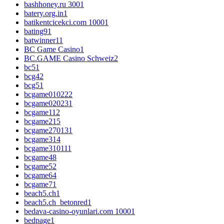
bashhoney.ru 300
1
batery.org.in
1
batikentcicekci.com 1000
1
bating9
1
batwinner1
1
BC Game Casino
1
BC.GAME Casino Schweiz
2
bc5
1
bcg4
2
bcg5
1
bcgame01022
2
bcgame02023
1
bcgame1
12
bcgame2
15
bcgame27013
1
bcgame3
14
bcgame31011
1
bcgame4
8
bcgame5
2
bcgame6
4
bcgame7
1
beach5.ch
1
beach5.ch_betonred
1
bedava-casino-oyunlari.com 1000
1
bedpage
1