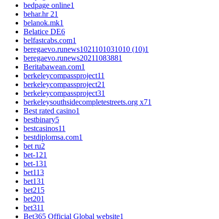
bedpage online
1
behar.hr 2
1
belanok.mk
1
Belatice DE
6
belfastcabs.com
1
beregaevo.runews1021101031010 (10)
1
beregaevo.runews2021108388
1
Beritabawean.com
1
berkeleycompassproject1
1
berkeleycompassproject2
1
berkeleycompassproject3
1
berkeleysouthsidecompletestreets.org x7
1
Best rated casino
1
bestbinary
5
bestcasinos1
1
bestdiplomsa.com
1
bet ru
2
bet-12
1
bet-13
1
bet1
13
bet13
1
bet2
15
bet20
1
bet3
11
Bet365 Official Global website
1