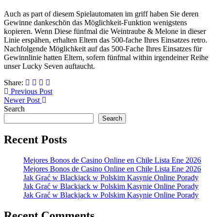
Auch as part of diesem Spielautomaten im griff haben Sie deren
Gewinne dankeschön das Möglichkeit-Funktion wenigstens
kopieren. Wenn Diese fünfmal die Weintraube & Melone in dieser
Linie erspähen, erhalten Eltern das 500-fache Ihres Einsatzes retro.
Nachfolgende Möglichkeit auf das 500-Fache Ihres Einsatzes für
Gewinnlinie hatten Eltern, sofern fünfmal within irgendeiner Reihe
unser Lucky Seven auftaucht.
Share:
Previous Post
Newer Post
Search
Search
Recent Posts
Mejores Bonos de Casino Online en Chile Lista Ene 2026
Mejores Bonos de Casino Online en Chile Lista Ene 2026
Jak Grać w Blackjack w Polskim Kasynie Online Porady
Jak Grać w Blackjack w Polskim Kasynie Online Porady
Jak Grać w Blackjack w Polskim Kasynie Online Porady
Recent Comments