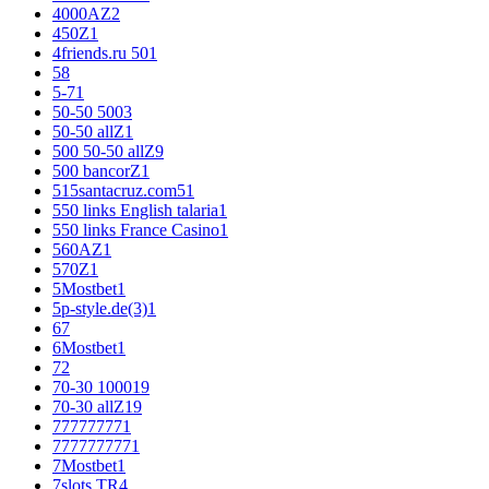
4000AZ
2
450Z
1
4friends.ru 50
1
5
8
5-7
1
50-50 500
3
50-50 allZ
1
500 50-50 allZ
9
500 bancorZ
1
515santacruz.com5
1
550 links English talaria
1
550 links France Casino
1
560AZ
1
570Z
1
5Mostbet
1
5p-style.de(3)
1
6
7
6Mostbet
1
7
2
70-30 1000
19
70-30 allZ
19
77777777
1
777777777
1
7Mostbet
1
7slots TR
4