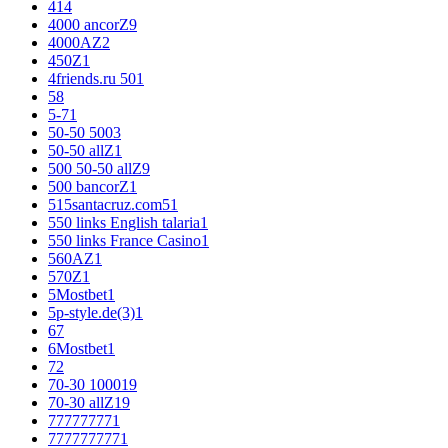
4
14
4000 ancorZ
9
4000AZ
2
450Z
1
4friends.ru 50
1
5
8
5-7
1
50-50 500
3
50-50 allZ
1
500 50-50 allZ
9
500 bancorZ
1
515santacruz.com5
1
550 links English talaria
1
550 links France Casino
1
560AZ
1
570Z
1
5Mostbet
1
5p-style.de(3)
1
6
7
6Mostbet
1
7
2
70-30 1000
19
70-30 allZ
19
77777777
1
777777777
1