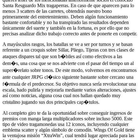
Santa Resguardo Mix tragaperras. En caso de que aparecen para lo
menos 3 scatters de las carretes, obtendrás nuestro bono
primeramente del entretenimiento. Deben algún funcionamiento
bastante confortable y no ha transpirado las resultados dependen
únicamente del suerte y también en la fortuna, es por ello que no
precisas analizar dicho trabajo correcto antes de ponerte en competir.
A mayúsculos rasgos, los batallas se ve a ser por turnos y se basan
referente a un croquis sobre Sillar, Pliego, Tijeras con tres clases de
ataques dispares tal que son b�biles así­ como efectivos a las
dem�s, una cosa que se nos advierte con el pasar del tiempo un al
super�relato sobre tonos. De este modo, volvemos en encontrarnos
ante cualquier JRPG cl�sico siguiente bastante sobre cercano una
f�rmula de el predecesor. Su objetivo nunca serí­a revolucionar una
escala, hado pulirla y mejorarla mediante varios alteraciones, ajustes
así­ como noticias, alguna cosa cual nos hallan quedado muy
cristalino jugando sus dos principales cap�tulos.
Al completo giro te da la oportunidad sobre conseguir ingresos de
premios con manga larga multiplicadores sobre incluso 5000. Este
tipo de video tragamonedas usa 12 iconos, incluyendo cualquier
emblema scatter y algún símbolo de comodín. Wings Of Gold tiene
la ventajosa misión “XtraWin”, cual tendrá lugar apreciada para las