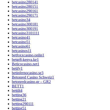
betcasino28014
1
betcasino28015
1
betcasino29016
1
betcasino29017
1
betcasino3
4
betcasino30018
1
betcasino30019
1
betcasino310111
1
betcasino4
1
betcasino5
1
betcasino6
1
betcasinos1
1
betfoxxcasino.onlin
1
betgr8-kenya.ke
1
Beticocasino.net
1
betify
1
betinfernocasino.se
3
Betonred Casino Schweiz
1
betonredcasino.gr – GR
2
BETT
1
bettilt
4
betting
36
betting2
1
betting29011
1
betting5
1