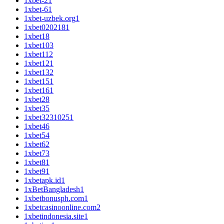
1xbet-2
1
1xbet-6
1
1xbet-uzbek.org
1
1xbet020218
1
1xbet1
8
1xbet10
3
1xbet11
2
1xbet12
1
1xbet13
2
1xbet15
1
1xbet16
1
1xbet2
8
1xbet3
5
1xbet3231025
1
1xbet4
6
1xbet5
4
1xbet6
2
1xbet7
3
1xbet8
1
1xbet9
1
1xbetapk.id
1
1xBetBangladesh
1
1xbetbonusph.com
1
1xbetcasinoonline.com
2
1xbetindonesia.site
1