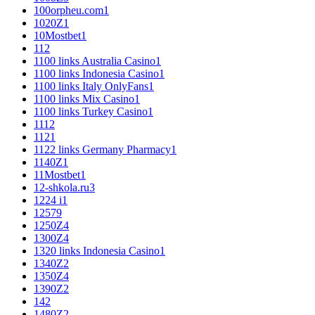
100orpheu.com
1
1020Z
1
10Mostbet
1
11
2
1100 links Australia Casino
1
1100 links Indonesia Casino
1
1100 links Italy OnlyFans
1
1100 links Mix Casino
1
1100 links Turkey Casino
1
111
2
112
1
1122 links Germany Pharmacy
1
1140Z
1
11Mostbet
1
12-shkola.ru
3
1224 i
1
125
79
1250Z
4
1300Z
4
1320 links Indonesia Casino
1
1340Z
2
1350Z
4
1390Z
2
14
2
1480Z
2