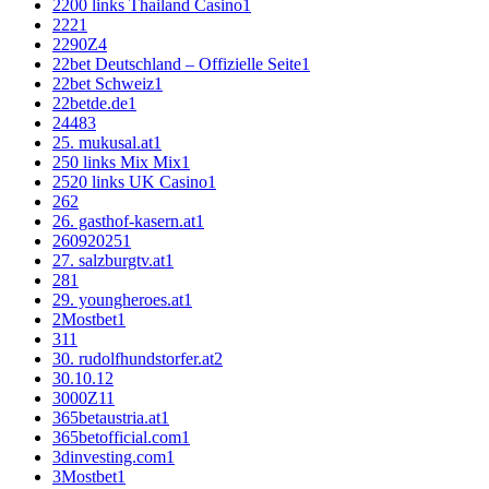
2200 links Thailand Casino
1
222
1
2290Z
4
22bet Deutschland – Offizielle Seite
1
22bet Schweiz
1
22betde.de
1
2448
3
25. mukusal.at
1
250 links Mix Mix
1
2520 links UK Casino
1
26
2
26. gasthof-kasern.at
1
26092025
1
27. salzburgtv.at
1
28
1
29. youngheroes.at
1
2Mostbet
1
3
11
30. rudolfhundstorfer.at
2
30.10.1
2
3000Z
11
365betaustria.at
1
365betofficial.com
1
3dinvesting.com
1
3Mostbet
1