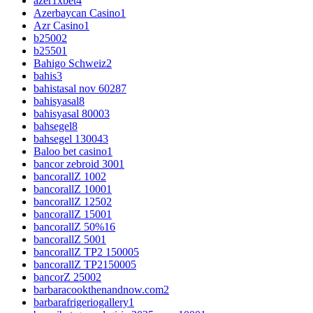
azer1xbet
4
Azerbaycan Casino
1
Azr Casino
1
b2500
2
b2550
1
Bahigo Schweiz
2
bahis
3
bahistasal nov 6028
7
bahisyasal
8
bahisyasal 8000
3
bahsegel
8
bahsegel 13004
3
Baloo bet casino
1
bancor zebroid 300
1
bancorallZ 100
2
bancorallZ 1000
1
bancorallZ 1250
2
bancorallZ 1500
1
bancorallZ 50%
16
bancorallZ 500
1
bancorallZ TP2 15000
5
bancorallZ TP215000
5
bancorZ 2500
2
barbaracookthenandnow.com
2
barbarafrigeriogallery
1