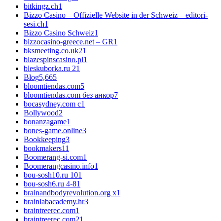
bitkingz.ch
1
Bizzo Casino – Offizielle Website in der Schweiz – editori-
sesi.ch
1
Bizzo Casino Schweiz
1
bizzocasino-greece.net – GR
1
bksmeeting.co.uk2
1
blazespinscasino.pl
1
bleskuborka.ru 2
1
Blog
5,665
bloomtiendas.com
5
bloomtiendas.com без анкор
7
bocasydney.com c
1
Bollywood
2
bonanzagame
1
bones-game.online
3
Bookkeeping
3
bookmakers1
1
Boomerang-si.com
1
Boomerangcasino.info
1
bou-sosh10.ru 10
1
bou-sosh6.ru 4-8
1
brainandbodyrevolution.org x
1
brainlabacademy.hr
3
braintreerec.com
1
braintreerec.com2
1