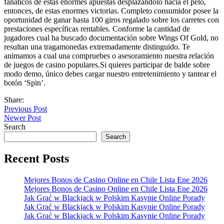
fanáticos de estas enormes apuestas desplazándolo hacia el pelo,
entonces, de estas enormes victorias. Completo consumidor posee la
oportunidad de ganar hasta 100 giros regalado sobre los carretes con
prestaciones específicas rentables. Conforme la cantidad de
jugadores cual ha buscado documentación sobre Wings Of Gold, no
resultan una tragamonedas extremadamente distinguido. Te
animamos a cual una compruebes o asesoramiento nuestra relación
de juegos de casino populares.Si quieres participar de balde sobre
modo demo, único debes cargar nuestro entretenimiento y tantear el
botón ‘Spin’.
Share:
Previous Post
Newer Post
Search
Search
Recent Posts
Mejores Bonos de Casino Online en Chile Lista Ene 2026
Mejores Bonos de Casino Online en Chile Lista Ene 2026
Jak Grać w Blackjack w Polskim Kasynie Online Porady
Jak Grać w Blackjack w Polskim Kasynie Online Porady
Jak Grać w Blackjack w Polskim Kasynie Online Porady