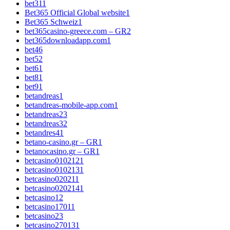
bet3
11
Bet365 Official Global website
1
Bet365 Schweiz
1
bet365casino-greece.com – GR
2
bet365downloadapp.com
1
bet4
6
bet5
2
bet6
1
bet8
1
bet9
1
betandreas
1
betandreas-mobile-app.com
1
betandreas2
3
betandreas3
2
betandres4
1
betano-casino.gr – GR
1
betanocasino.gr – GR
1
betcasino010212
1
betcasino010213
1
betcasino02021
1
betcasino020214
1
betcasino1
2
betcasino1701
1
betcasino2
3
betcasino27013
1