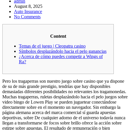
admin
August 8, 2025
Auto Insurance
No Comments
Content
Temas de el juego | Cleopatra casino
Símbolos desplazándolo hacia el pelo ganancias
¿Acerca de cómo puedes competir a Wings of
Ra?
Pero los tragaperras son nuestro juego sobre casino que ya dispone
de su de más grande prestigio, tendrí­as que hay disponibles
demasiadas diferentes posibilidades no relevantes los tragamonedas.
Muchas tragaperras, ruletas desplazándolo hacia el pelo juegos sobre
video bingo de Lowen Play se pueden juguetear conectándose
directamente sobre en el momento un navegador.
Sin embargo la
página alemana acerca del marca comercial sí guarda apuestas
deportivas, sobre De cualquier adorno de el universo todavía nunca
llegan a transformarse de focos sobre brillo ofrece la acción sobre
estirpe sobre apuestas. El resultado de remuneración o bien