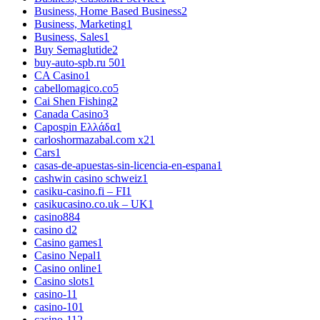
Business, Home Based Business
2
Business, Marketing
1
Business, Sales
1
Buy Semaglutide
2
buy-auto-spb.ru 50
1
CA Casino
1
cabellomagico.co
5
Cai Shen Fishing
2
Canada Casino
3
Capospin Ελλάδα
1
carloshormazabal.com x2
1
Cars
1
casas-de-apuestas-sin-licencia-en-espana
1
cashwin casino schweiz
1
casiku-casino.fi – FI
1
casikucasino.co.uk – UK
1
casino
884
casino d
2
Casino games
1
Casino Nepal
1
Casino online
1
Casino slots
1
casino-1
1
casino-10
1
casino-11
2