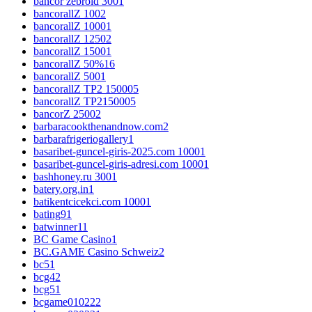
bancor zebroid 300
1
bancorallZ 100
2
bancorallZ 1000
1
bancorallZ 1250
2
bancorallZ 1500
1
bancorallZ 50%
16
bancorallZ 500
1
bancorallZ TP2 15000
5
bancorallZ TP215000
5
bancorZ 2500
2
barbaracookthenandnow.com
2
barbarafrigeriogallery
1
basaribet-guncel-giris-2025.com 1000
1
basaribet-guncel-giris-adresi.com 1000
1
bashhoney.ru 300
1
batery.org.in
1
batikentcicekci.com 1000
1
bating9
1
batwinner1
1
BC Game Casino
1
BC.GAME Casino Schweiz
2
bc5
1
bcg4
2
bcg5
1
bcgame01022
2