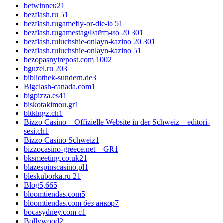
betwinneк2
1
bezflash.ru 5
1
bezflash.rugamefly-or-die-io 5
1
bezflash.rugamestagФайтз-ио 20 30
1
bezflash.ruluchshie-onlayn-kazino 20 30
1
bezflash.ruluchshie-onlayn-kazino 5
1
bezopasnyirepost.com 100
2
bguzel.ru 20
3
bibliothek-sundern.de
3
Bigclash-canada.com
1
bigpizza.es4
1
biskotakimou.gr
1
bitkingz.ch
1
Bizzo Casino – Offizielle Website in der Schweiz – editori-
sesi.ch
1
Bizzo Casino Schweiz
1
bizzocasino-greece.net – GR
1
bksmeeting.co.uk2
1
blazespinscasino.pl
1
bleskuborka.ru 2
1
Blog
5,665
bloomtiendas.com
5
bloomtiendas.com без анкор
7
bocasydney.com c
1
Bollywood
2