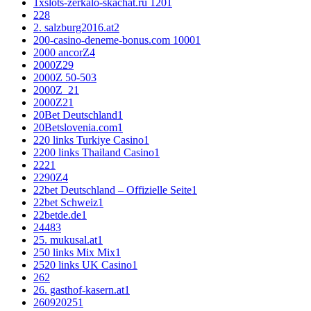
1xslots-zerkalo-skachat.ru 120
1
2
28
2. salzburg2016.at
2
200-casino-deneme-bonus.com 1000
1
2000 ancorZ
4
2000Z
29
2000Z 50-50
3
2000Z_2
1
2000Z2
1
20Bet Deutschland
1
20Betslovenia.com
1
220 links Turkiye Casino
1
2200 links Thailand Casino
1
222
1
2290Z
4
22bet Deutschland – Offizielle Seite
1
22bet Schweiz
1
22betde.de
1
2448
3
25. mukusal.at
1
250 links Mix Mix
1
2520 links UK Casino
1
26
2
26. gasthof-kasern.at
1
26092025
1