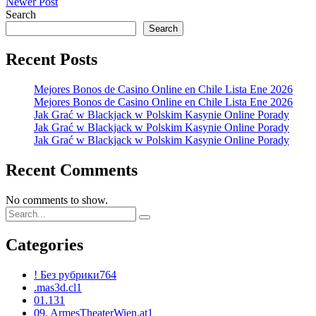
Newer Post
Search
Search
Recent Posts
Mejores Bonos de Casino Online en Chile Lista Ene 2026
Mejores Bonos de Casino Online en Chile Lista Ene 2026
Jak Grać w Blackjack w Polskim Kasynie Online Porady
Jak Grać w Blackjack w Polskim Kasynie Online Porady
Jak Grać w Blackjack w Polskim Kasynie Online Porady
Recent Comments
No comments to show.
Categories
! Без рубрики
764
.mas3d.cl
1
01.13
1
09. ArmesTheaterWien.at
1