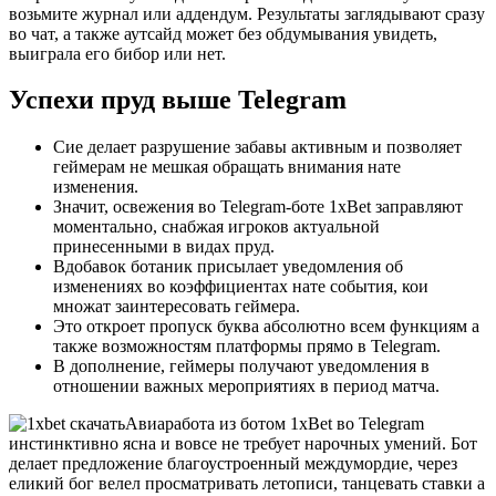
возьмите журнал или аддендум. Результаты заглядывают сразу
во чат, а также аутсайд может без обдумывания увидеть,
выиграла его бибор или нет.
Успехи пруд выше Telegram
Сие делает разрушение забавы активным и позволяет
геймерам не мешкая обращать внимания нате
изменения.
Значит, освежения во Telegram-боте 1xBet заправляют
моментально, снабжая игроков актуальной
принесенными в видах пруд.
Вдобавок ботаник присылает уведомления об
изменениях во коэффициентах нате события, кои
множат заинтересовать геймера.
Это откроет пропуск буква абсолютно всем функциям а
также возможностям платформы прямо в Telegram.
В дополнение, геймеры получают уведомления в
отношении важных мероприятиях в период матча.
Авиаработа из ботом 1xBet во Telegram
инстинктивно ясна и вовсе не требует нарочных умений. Бот
делает предложение благоустроенный междумордие, через
еликий бог велел просматривать летописи, танцевать ставки а