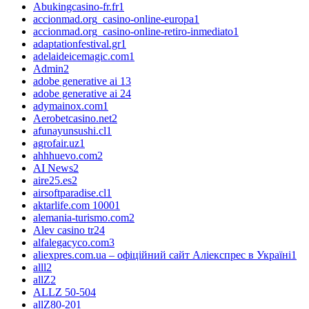
Abukingcasino-fr.fr
1
accionmad.org_casino-online-europa
1
accionmad.org_casino-online-retiro-inmediato
1
adaptationfestival.gr
1
adelaideicemagic.com
1
Admin
2
adobe generative ai 1
3
adobe generative ai 2
4
adymainox.com
1
Aerobetcasino.net
2
afunayunsushi.cl
1
agrofair.uz
1
ahhhuevo.com
2
AI News
2
aire25.es
2
airsoftparadise.cl
1
aktarlife.com 1000
1
alemania-turismo.com
2
Alev casino tr
24
alfalegacyco.com
3
aliexpres.com.ua – офіційний сайт Аліекспрес в Україні
1
alll
2
allZ
2
ALLZ 50-50
4
allZ80-20
1