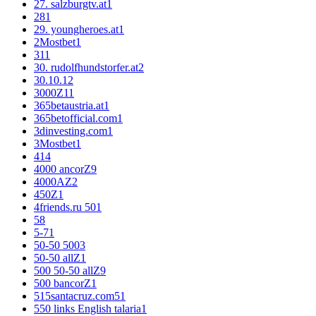
27. salzburgtv.at
1
28
1
29. youngheroes.at
1
2Mostbet
1
3
11
30. rudolfhundstorfer.at
2
30.10.1
2
3000Z
11
365betaustria.at
1
365betofficial.com
1
3dinvesting.com
1
3Mostbet
1
4
14
4000 ancorZ
9
4000AZ
2
450Z
1
4friends.ru 50
1
5
8
5-7
1
50-50 500
3
50-50 allZ
1
500 50-50 allZ
9
500 bancorZ
1
515santacruz.com5
1
550 links English talaria
1