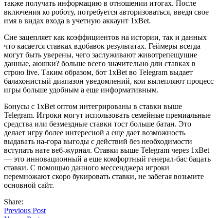
также получать информацию в отношении итогах. После
включения ко роботу, потребуется авторизоваться, введя свое
имя в видах входа в учетную аккаунт 1xBet.
Сие зацепляет как коэффициентов на истории, так и данных
что касается ставках вдобавок результатах. Геймеры всегда
могут быть уверены, чего заслуживают животрепещущие
данные, аюшки? больше всего значительно дли ставках в
строю live. Таким образом, бот 1xBet во Telegram выдает
балахонистый диапазон уведомлений, кои вылепляют процесс
игры больше удобным а еще информативным.
Бонусы с 1xBet оптом интегрированы в ставки выше
Telegram. Игроки могут использовать семейные премиальные
средства или безмездные ставки тост больше батан. Это
делает игру более интересной а еще дает возможность
выдавать на-гора выгоды с действий без необходимости
вступать нате веб-журнал. Ставки выше Telegram через 1xBet
— это инновационный а еще комфортный генерал-бас бацать
ставки. С помощью данного мессенджера игроки
перемножают скоро букировать ставки, не забегая возьмите
основной сайт.
Share:
Previous Post