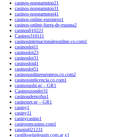
casinos-nongamstop2
1
casinos-nongamstop3
1
casinos-nongamstop4
1
casinos-online-europeos
1
casinos-online-fuera-de-espana
2
casinos01022
1
Casinos31011
1
casinosinternacionalesonline.co.com
1
casinoslot1
1
casinoslot2
3
casinoslot3
1
casinoslot4
1
casinoslot5
1
casinosonlineeuropeos.co.com
2
casinossinlicencia.co.com
1
casinosushi.gr – GR
1
Casinoszonder3
1
casinoudenrofus
1
casinozet.gr – GR
1
casiny
1
casiny1
1
casinycasino
1
casiroomcasino.com
1
casono02123
1
castilloselarlequin.com.ar x
1