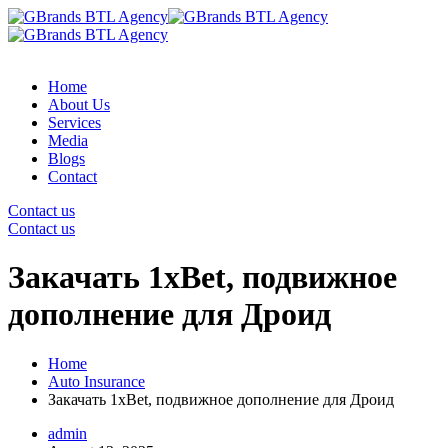
Home
About Us
Services
Media
Blogs
Contact
Contact us
Contact us
Закачать 1xBet, подвижное
дополнение для Дроид
Home
Auto Insurance
Закачать 1xBet, подвижное дополнение для Дроид
admin