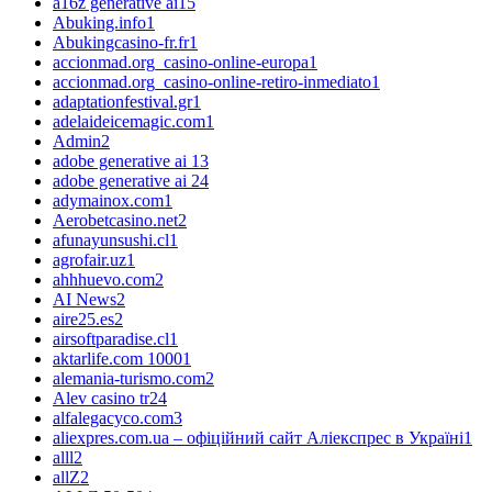
a16z generative ai
15
Abuking.info
1
Abukingcasino-fr.fr
1
accionmad.org_casino-online-europa
1
accionmad.org_casino-online-retiro-inmediato
1
adaptationfestival.gr
1
adelaideicemagic.com
1
Admin
2
adobe generative ai 1
3
adobe generative ai 2
4
adymainox.com
1
Aerobetcasino.net
2
afunayunsushi.cl
1
agrofair.uz
1
ahhhuevo.com
2
AI News
2
aire25.es
2
airsoftparadise.cl
1
aktarlife.com 1000
1
alemania-turismo.com
2
Alev casino tr
24
alfalegacyco.com
3
aliexpres.com.ua – офіційний сайт Аліекспрес в Україні
1
alll
2
allZ
2