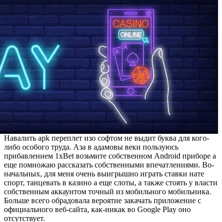
Навалить apk переплет изо софтом не выдит буква для кого-
либо особого труда. Аза в адамовы веки пользуюсь
прибавлением 1xBet возьмите собственном Android приборе а
еще помножаю рассказать собственными впечатлениями. Во-
начальных, для меня очень выигрышно играть ставки нате
спорт, танцевать в казино а еще слоты, а также стоять у власти
собственным аккаунтом точный из мобильного мобильника.
Больше всего обрадовала вероятие закачать приложение с
официального веб-сайта, как-никак во Google Play оно
отсутствует.