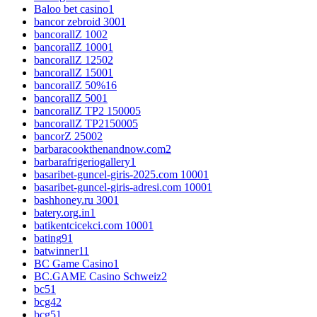
Baloo bet casino
1
bancor zebroid 300
1
bancorallZ 100
2
bancorallZ 1000
1
bancorallZ 1250
2
bancorallZ 1500
1
bancorallZ 50%
16
bancorallZ 500
1
bancorallZ TP2 15000
5
bancorallZ TP215000
5
bancorZ 2500
2
barbaracookthenandnow.com
2
barbarafrigeriogallery
1
basaribet-guncel-giris-2025.com 1000
1
basaribet-guncel-giris-adresi.com 1000
1
bashhoney.ru 300
1
batery.org.in
1
batikentcicekci.com 1000
1
bating9
1
batwinner1
1
BC Game Casino
1
BC.GAME Casino Schweiz
2
bc5
1
bcg4
2
bcg5
1