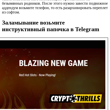
безымянных родников. После этого нужно завести подвижное
аддендум возьмите телефон, то есть разархивировать переплет
из софтом.
Заламывание возьмите
инструктивный папочка в Telegram