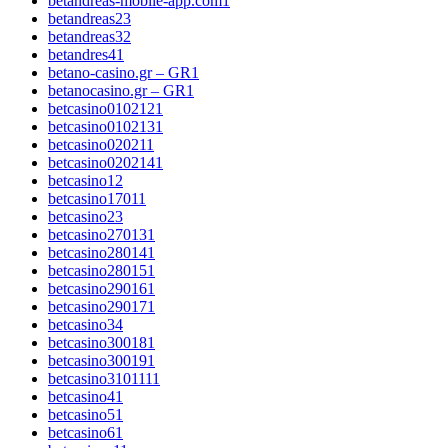
betandreas-mobile-app.com
1
betandreas2
3
betandreas3
2
betandres4
1
betano-casino.gr – GR
1
betanocasino.gr – GR
1
betcasino010212
1
betcasino010213
1
betcasino02021
1
betcasino020214
1
betcasino1
2
betcasino1701
1
betcasino2
3
betcasino27013
1
betcasino28014
1
betcasino28015
1
betcasino29016
1
betcasino29017
1
betcasino3
4
betcasino30018
1
betcasino30019
1
betcasino310111
1
betcasino4
1
betcasino5
1
betcasino6
1