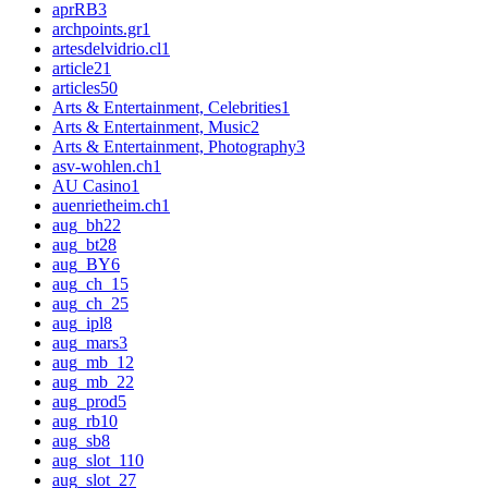
aprRB
3
archpoints.gr
1
artesdelvidrio.cl
1
article
21
articles
50
Arts & Entertainment, Celebrities
1
Arts & Entertainment, Music
2
Arts & Entertainment, Photography
3
asv-wohlen.ch
1
AU Casino
1
auenrietheim.ch
1
aug_bh
22
aug_bt
28
aug_BY
6
aug_ch_1
5
aug_ch_2
5
aug_ipl
8
aug_mars
3
aug_mb_1
2
aug_mb_2
2
aug_prod
5
aug_rb
10
aug_sb
8
aug_slot_1
10
aug_slot_2
7