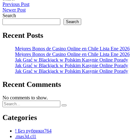
Previous Post
Newer Post
Search
Search
Recent Posts
Mejores Bonos de Casino Online en Chile Lista Ene 2026
Mejores Bonos de Casino Online en Chile Lista Ene 2026
Jak Grać w Blackjack w Polskim Kasynie Online Porady
Jak Grać w Blackjack w Polskim Kasynie Online Porady
Jak Grać w Blackjack w Polskim Kasynie Online Porady
Recent Comments
No comments to show.
Categories
! Без рубрики
764
.mas3d.cl
1