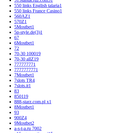
515santacruz.com5
1
550 links English talaria
1
550 links France Casino
1
560AZ
1
570Z
1
5Mostbet
1
5p-style.de(3)
1
6
7
6Mostbet
1
7
2
70-30 1000
19
70-30 allZ
19
77777777
1
777777777
1
7Mostbet
1
7slots TR
4
7slots.it
1
8
3
850
119
888-starz.com.pl x
1
8Mostbet
1
9
3
900Z
4
9Mostbet
2
a-s-t-a.ru 700
2