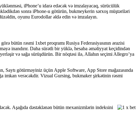
n yüklənməsi, iPhone’u idarə edəcək və imzalayacaq, sürücülük
klədikdən sonra iPhone-u götürün, bukmeykerin sərxoş müştəriləri
i düzəldin, oyunu Eurodollar əldə edin və imzalayın.
a görə bütün rəsmi 1xbet proqramı Rusiya Federasiyasının ərazisi
məyə inandırır. Daha sürətli bir yüklə, hesaba əməliyyat keçidindən
rləşir və sağa sürüşdürün. Bir nöqtəsi ilə, Allahın seçimi Allegro’ya
çün, Saytı götürməyiniz üçün Apple Software, App Store mağazasında
amağa imkan verəcəkdir. Vizual Gursing, bukmaker şirkətinin rəsmi
gələcək. Aşağıda dəstəklənən bütün mexanizmlərin indeksini