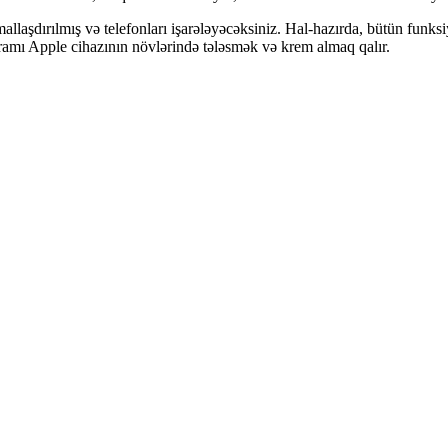
llaşdırılmış və telefonları işarələyəcəksiniz. Hal-hazırda, bütün funks
roqramı Apple cihazının növlərində tələsmək və krem almaq qalır.