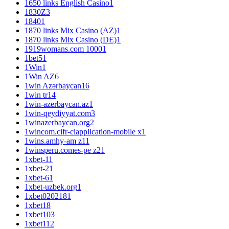
1650 links English Casino
1
1830Z
3
1840
1
1870 links Mix Casino (AZ)
1
1870 links Mix Casino (DE)
1
1919womans.com 1000
1
1bet5
1
1Win
1
1Win AZ
6
1win Azərbaycan
16
1win tr
14
1win-azerbaycan.az
1
1win-qeydiyyat.com
3
1winazerbaycan.org
2
1wincom.cifr-ciapplication-mobile x
1
1wins.amhy-am z1
1
1winsperu.comes-pe z2
1
1xbet-1
1
1xbet-2
1
1xbet-6
1
1xbet-uzbek.org
1
1xbet020218
1
1xbet1
8
1xbet10
3
1xbet11
2