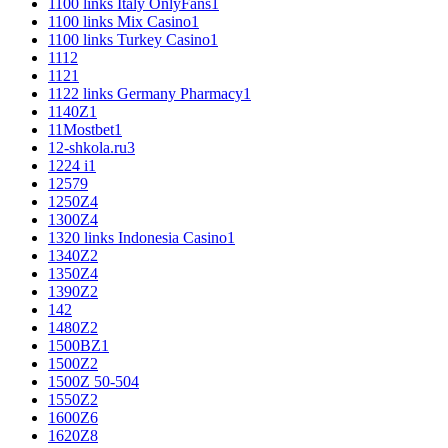
1100 links Italy OnlyFans
1
1100 links Mix Casino
1
1100 links Turkey Casino
1
111
2
112
1
1122 links Germany Pharmacy
1
1140Z
1
11Mostbet
1
12-shkola.ru
3
1224 i
1
125
79
1250Z
4
1300Z
4
1320 links Indonesia Casino
1
1340Z
2
1350Z
4
1390Z
2
14
2
1480Z
2
1500BZ
1
1500Z
2
1500Z 50-50
4
1550Z
2
1600Z
6
1620Z
8