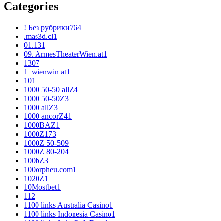
Categories
! Без рубрики
764
.mas3d.cl
1
01.13
1
09. ArmesTheaterWien.at
1
1
307
1. wienwin.at
1
10
1
1000 50-50 allZ
4
1000 50-50Z
3
1000 allZ
3
1000 ancorZ
41
1000BAZ
1
1000Z
173
1000Z 50-50
9
1000Z 80-20
4
100bZ
3
100orpheu.com
1
1020Z
1
10Mostbet
1
11
2
1100 links Australia Casino
1
1100 links Indonesia Casino
1