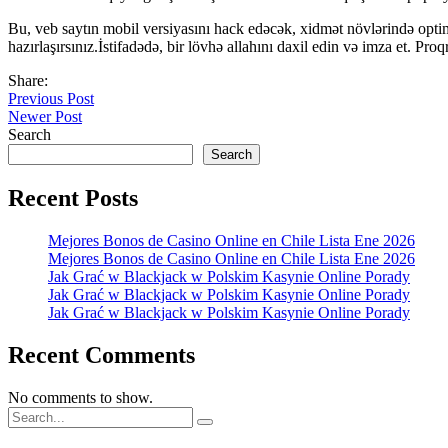
Bu, veb saytın mobil versiyasını hack edəcək, xidmət növlərində optima
hazırlaşırsınız.İstifadədə, bir lövhə allahını daxil edin və imza et. P
Share:
Previous Post
Newer Post
Search
Search
Recent Posts
Mejores Bonos de Casino Online en Chile Lista Ene 2026
Mejores Bonos de Casino Online en Chile Lista Ene 2026
Jak Grać w Blackjack w Polskim Kasynie Online Porady
Jak Grać w Blackjack w Polskim Kasynie Online Porady
Jak Grać w Blackjack w Polskim Kasynie Online Porady
Recent Comments
No comments to show.