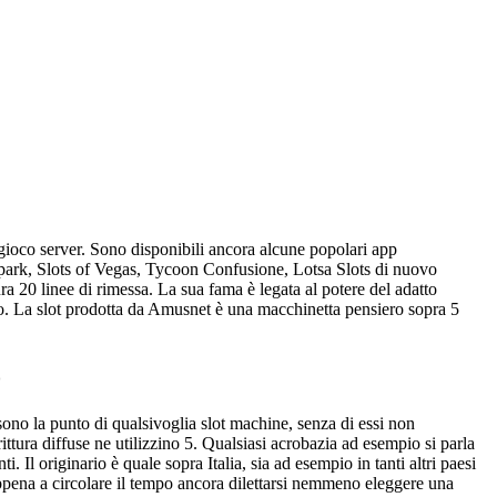
gioco server. Sono disponibili ancora alcune popolari app
otpark, Slots of Vegas, Tycoon Confusione, Lotsa Slots di nuovo
ra 20 linee di rimessa. La sua fama è legata al potere del adatto
ato. La slot prodotta da Amusnet è una macchinetta pensiero sopra 5
ò
 sono la punto di qualsivoglia slot machine, senza di essi non
ttura diffuse ne utilizzino 5. Qualsiasi acrobazia ad esempio si parla
 Il originario è quale sopra Italia, sia ad esempio in tanti altri paesi
 appena a circolare il tempo ancora dilettarsi nemmeno eleggere una