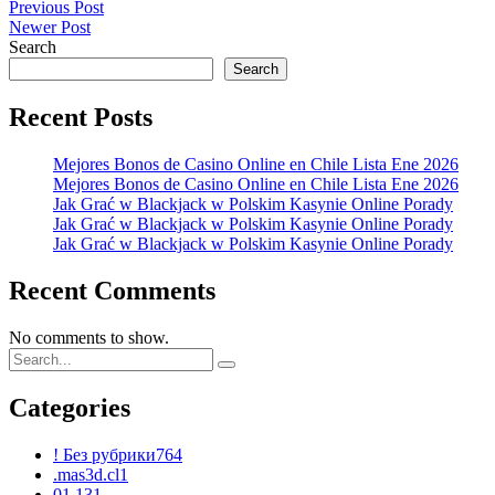
Previous Post
Newer Post
Search
Search
Recent Posts
Mejores Bonos de Casino Online en Chile Lista Ene 2026
Mejores Bonos de Casino Online en Chile Lista Ene 2026
Jak Grać w Blackjack w Polskim Kasynie Online Porady
Jak Grać w Blackjack w Polskim Kasynie Online Porady
Jak Grać w Blackjack w Polskim Kasynie Online Porady
Recent Comments
No comments to show.
Categories
! Без рубрики
764
.mas3d.cl
1
01.13
1