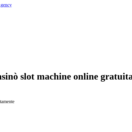
asinò slot machine online gratui
itamente