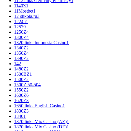
1122 links Germany Pharmacy
1
1140Z
1
11Mostbet
1
12-shkola.ru
3
1224 i
1
125
79
1250Z
4
1300Z
4
1320 links Indonesia Casino
1
1340Z
2
1350Z
4
1390Z
2
14
2
1480Z
2
1500BZ
1
1500Z
2
1500Z 50-50
4
1550Z
2
1600Z
6
1620Z
8
1650 links English Casino
1
1830Z
3
1840
1
1870 links Mix Casino (AZ)
1
1870 links Mix Casino (DE)
1