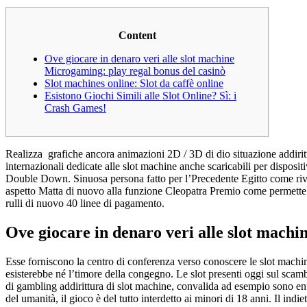
Content
Ove giocare in denaro veri alle slot machine
Microgaming: play regal bonus del casinò
Slot machines online: Slot da caffè online
Esistono Giochi Simili alle Slot Online? Sì: i
Crash Games!
Realizza grafiche ancora animazioni 2D / 3D di dio situazione addirit
internazionali dedicate alle slot machine anche scaricabili per dispo
Double Down.
Sinuosa persona fatto per l’Precedente Egitto come riviv
aspetto Matta di nuovo alla funzione Cleopatra Premio come permette di
rulli di nuovo 40 linee di pagamento.
Ove giocare in denaro veri alle slot machi
Esse forniscono la centro di conferenza verso conoscere le slot machine
esisterebbe né l’timore della congegno. Le slot presenti oggi sul scamb
di gambling addirittura di slot machine, convalida ad esempio sono entro
del umanità, il gioco è del tutto interdetto ai minori di 18 anni. Il i