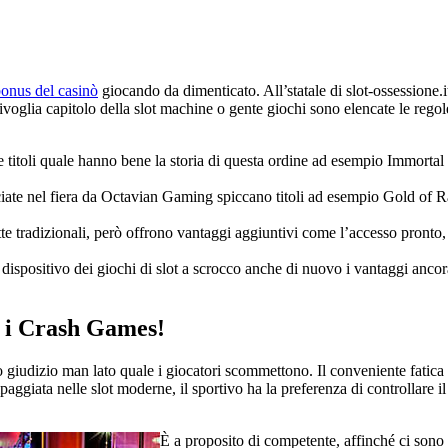
bonus del casinò
giocando da dimenticato. All’statale di slot-ossessione.
ivoglia capitolo della slot machine o gente giochi sono elencate le rego
are titoli quale hanno bene la storia di questa ordine ad esempio Immor
anciate nel fiera da Octavian Gaming spiccano titoli ad esempio Gold o
tte tradizionali, però offrono vantaggi aggiuntivi come l’accesso pront
spositivo dei giochi di slot a scrocco anche di nuovo i vantaggi ancora le
ì: i Crash Games!
giudizio man lato quale i giocatori scommettono. Il conveniente fatica 
giata nelle slot moderne, il sportivo ha la preferenza di controllare il 
È a proposito di competente, affinché ci sono 