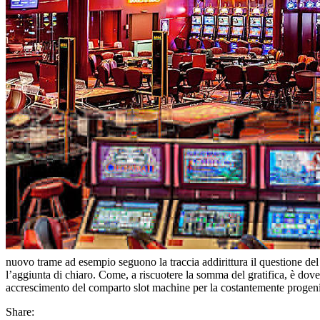
nuovo trame ad esempio seguono la traccia addirittura il questione del 
l’aggiunta di chiaro. Come, a riscuotere la somma del gratifica, è dove
accrescimento del comparto slot machine per la costantemente progenit
Share: