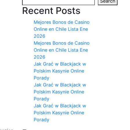
Search
Recent Posts
Mejores Bonos de Casino
Online en Chile Lista Ene
2026
Mejores Bonos de Casino
Online en Chile Lista Ene
2026
Jak Grać w Blackjack w
Polskim Kasynie Online
Porady
Jak Grać w Blackjack w
Polskim Kasynie Online
Porady
Jak Grać w Blackjack w
Polskim Kasynie Online
Porady