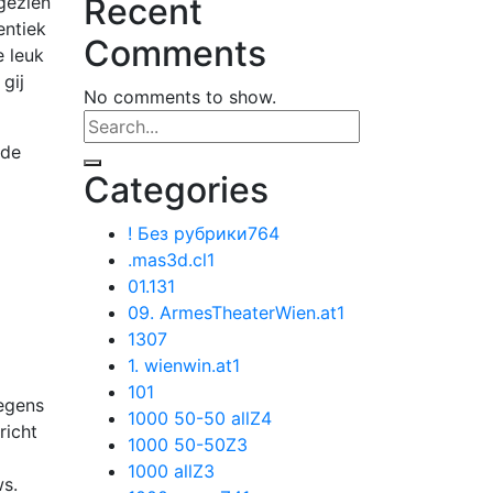
Recent
gezien
entiek
Comments
e leuk
gij
No comments to show.
 de
Categories
! Без рубрики
764
.mas3d.cl
1
01.13
1
09. ArmesTheaterWien.at
1
1
307
1. wienwin.at
1
10
1
wegens
1000 50-50 allZ
4
richt
1000 50-50Z
3
1000 allZ
3
ws.