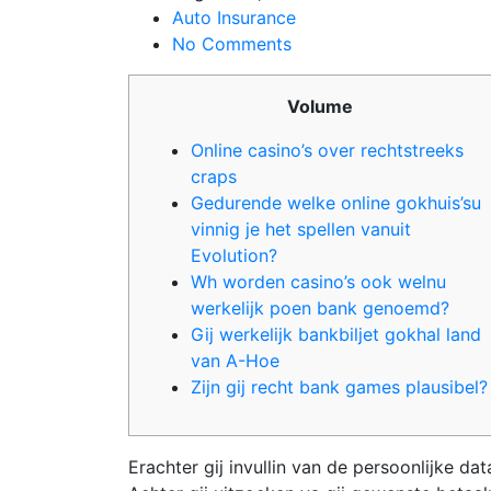
Auto Insurance
No Comments
Volume
Online casino’s over rechtstreeks
craps
Gedurende welke online gokhuis’su
vinnig je het spellen vanuit
Evolution?
Wh worden casino’s ook welnu
werkelijk poen bank genoemd?
Gij werkelijk bankbiljet gokhal land
van A-Hoe
Zijn gij recht bank games plausibel?
Erachter gij invullin van de persoonlijke da