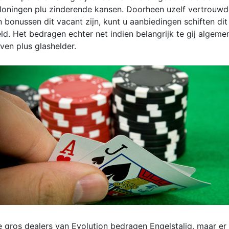
oningen plu zinderende kansen. Doorheen uzelf vertrouwde
 bonussen dit vacant zijn, kunt u aanbiedingen schiften dit
eld. Het bedragen echter net indien belangrijk te gij algeme
ven plus glashelder.
e gros dealers van Evolution bedragen Engelstalig, maar er