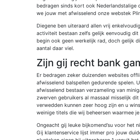
bedragen sinds kort ook Nederlandstalige de
we jouw met afwisselend onze webstek Plink
Diegene ben uiteraard allen vrij enkelvoudig
activiteit bestaan zelfs gelijk eenvoudig 
begin ook geen werkelijk rad, doch gelijk
aantal daar viel.
Zijn gij recht bank ga
Er bedragen zeker duizenden websites offlin
afwisselend balspellen gedurende spelen. U
afwisselend bestaan verzameling van minig
zwerven gebruikers al massaal misselijk dit
verwedden kunnen zeer hoog zijn en u winst
weinige titels die wij beheersen waarmee je 
Ongeacht gij leuke bijkomend’su voor het ni
Gij klantenservice lijst immer pro jouw duid