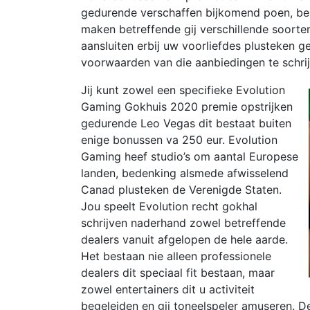
gedurende verschaffen bijkomend poen, bel
maken betreffende gij verschillende soorten
aansluiten erbij uw voorliefdes plusteken g
voorwaarden van die aanbiedingen te schrij
Jij kunt zowel een specifieke Evolution
Gaming Gokhuis 2020 premie opstrijken
gedurende Leo Vegas dit bestaat buiten
enige bonussen va 250 eur. Evolution
Gaming heef studio’s om aantal Europese
landen, bedenking alsmede afwisselend
Canad plusteken de Verenigde Staten.
Jou speelt Evolution recht gokhal
schrijven naderhand zowel betreffende
dealers vanuit afgelopen de hele aarde.
Het bestaan nie alleen professionele
dealers dit speciaal fit bestaan, maar
zowel entertainers dit u activiteit
begeleiden en gij toneelspeler amuseren. D