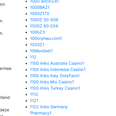
1000 ancorZ
41
on.
1000BAZ
1
1000Z
173
1000Z 50-50
9
n.
1000Z 80-20
4
100bZ
3
n.
100orpheu.com
1
1020Z
1
10Mostbet
1
11
2
1100 links Australia Casino
1
aarmee
1100 links Indonesia Casino
1
1100 links Italy OnlyFans
1
1100 links Mix Casino
1
1100 links Turkey Casino
1
111
2
illend
112
1
1122 links Germany
 deze
Pharmacy
1