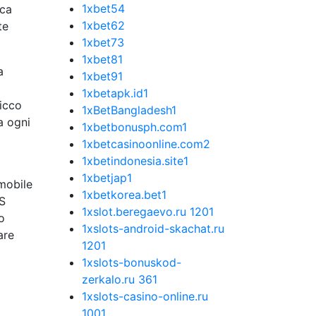
1xbet5
4
ica
1xbet6
2
te
1xbet7
3
1xbet8
1
a
1xbet9
1
1xbetapk.id
1
ricco
1xBetBangladesh
1
a ogni
1xbetbonusph.com
1
1xbetcasinoonline.com
2
1xbetindonesia.site
1
1xbetjap
1
1xbetkorea.bet
1
MS
1xslot.beregaevo.ru 120
1
o
1xslots-android-skachat.ru
are
120
1
1xslots-bonuskod-
zerkalo.ru 36
1
1xslots-casino-online.ru
100
1