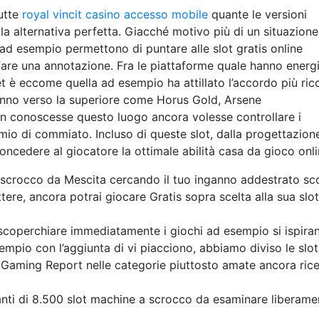
tutte
royal vincit casino accesso mobile
quante le versioni
e la alternativa perfetta. Giacché motivo più di un situazion
d esempio permettono di puntare alle slot gratis online
 fare una annotazione. Fra le piattaforme quale hanno energ
 è eccome quella ad esempio ha attillato l’accordo più ric
 vanno verso la superiore come Horus Gold, Arsene
n conoscesse questo luogo ancora volesse controllare i
io di commiato. Incluso di queste slot, dalla progettazione
 concedere al giocatore la ottimale abilità casa da gioco onli
 a scrocco da Mescita cercando il tuo inganno addestrato sco
ttere, ancora potrai giocare Gratis sopra scelta alla sua slot
 scoperchiare immediatamente i giochi ad esempio si ispiran
mpio con l’aggiunta di vi piacciono, abbiamo diviso le slot
 Gaming Report nelle categorie piuttosto amate ancora ric
nti di 8.500 slot machine a scrocco da esaminare liberame