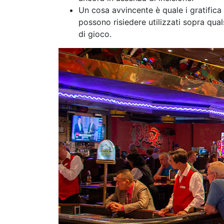
Un cosa avvincente è quale i gratifica
possono risiedere utilizzati sopra qual
di gioco.