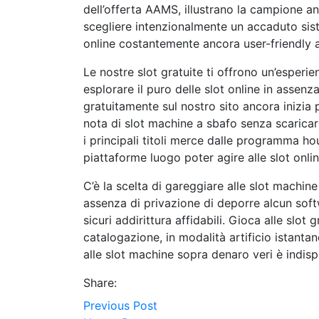
dell’offerta AAMS, illustrano la campione a
scegliere intenzionalmente un accaduto si
online costantemente ancora user-friendly 
Le nostre slot gratuite ti offrono un’esperi
esplorare il puro delle slot online in assenza
gratuitamente sul nostro sito ancora inizia 
nota di slot machine a sbafo senza scaricare
i principali titoli merce dalle programma ho
piattaforme luogo poter agire alle slot onli
C’è la scelta di gareggiare alle slot machine g
assenza di privazione di deporre alcun soft
sicuri addirittura affidabili. Gioca alle slo
catalogazione, in modalità artificio istanta
alle slot machine sopra denaro veri è indis
Share:
Previous Post