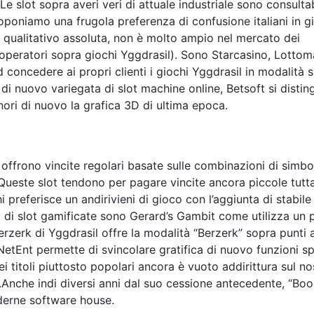
e slot sopra averi veri di attuale industriale sono consultab
oponiamo una frugola preferenza di confusione italiani in g
 qualitativo assoluta, non è molto ampio nel mercato dei
li operatori sopra giochi Yggdrasil). Sono Starcasino, Lottom
concedere ai propri clienti i giochi Yggdrasil in modalità s
di nuovo variegata di slot machine online, Betsoft si distin
sonori di nuovo la grafica 3D di ultima epoca.
 offrono vincite regolari basate sulle combinazioni di simbol
 Queste slot tendono per pagare vincite ancora piccole tutt
i preferisce un andirivieni di gioco con l’aggiunta di stabile
 di slot gamificate sono Gerard’s Gambit come utilizza un p
rzerk di Yggdrasil offre la modalità “Berzerk” sopra punti 
etEnt permette di svincolare gratifica di nuovo funzioni spe
 titoli piuttosto popolari ancora è vuoto addirittura sul no
el.Anche indi diversi anni dal suo cessione antecedente, “Boo
derne software house.