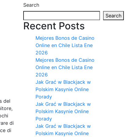
Search
Search
Recent Posts
Mejores Bonos de Casino
Online en Chile Lista Ene
2026
Mejores Bonos de Casino
Online en Chile Lista Ene
2026
Jak Grać w Blackjack w
Polskim Kasynie Online
Porady
s del
Jak Grać w Blackjack w
itore,
Polskim Kasynie Online
ochi
Porady
rare di
Jak Grać w Blackjack w
ce di
Polskim Kasynie Online