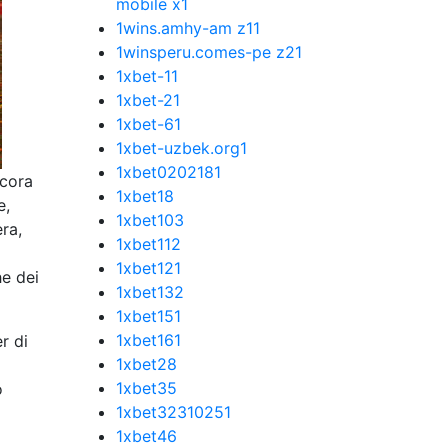
mobile x
1
1wins.amhy-am z1
1
1winsperu.comes-pe z2
1
1xbet-1
1
1xbet-2
1
1xbet-6
1
1xbet-uzbek.org
1
1xbet020218
1
ncora
1xbet1
8
e,
1xbet10
3
ra,
1xbet11
2
1xbet12
1
he dei
1xbet13
2
1xbet15
1
1xbet16
1
r di
1xbet2
8
1xbet3
5
o
1xbet3231025
1
1xbet4
6