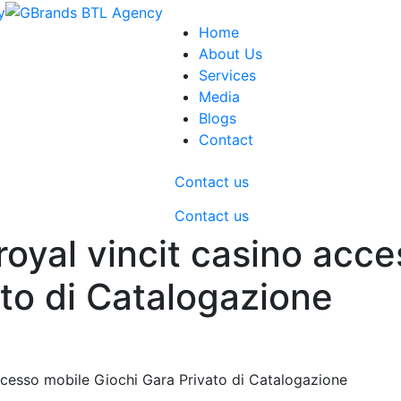
Home
About Us
Services
Media
Blogs
Contact
Contact us
Contact us
royal vincit casino acc
ato di Catalogazione
accesso mobile Giochi Gara Privato di Catalogazione