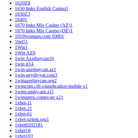
1620Z
8
1650 links English Casino
1
1830Z
3
1840
1
1870 links Mix Casino (AZ)
1
1870 links Mix Casino (DE)
1
1919womans.com 1000
1
1bet5
1
1Win
1
1Win AZ
6
1win Azərbaycan
16
1win tr
14
1win-azerbaycan.az
1
1win-qeydiyyat.com
3
1winazerbaycan.org
2
1wincom.cifr-ciapplication-mobile x
1
1wins.amhy-am z1
1
1winsperu.comes-pe z2
1
1xbet-1
1
1xbet-2
1
1xbet-6
1
1xbet-uzbek.org
1
1xbet020218
1
1xbet1
8
1xbet10
3