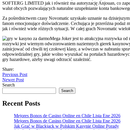
SOFTERG LIMITED jak i również ma autoryzację Anjouan, co zape
walut obcych pozwalających naturalne uzupełnianie konta bankoweg
Za pośrednictwem czasy Novomatic uzyskało uznanie na dzisiejszym
fanom emocjonujące doświadczenie. Cechująca je przeróżna podaż mie
jak i również wiele różnych sytuacji. W całej grach Novomatic wielo
Mega Joker jest to atrakcyjna rozrywka od 
rozrywki jest wiernym odwzorowaniem naziemnych gierek kasynowych
zainicjować od chwili tej czołowej klasy, a wówczas w nabraniu spr
odpowiedzialnej gry, jakie wolno wyszukać na portalach hazardowyc
gry hazardowe, ażeby uwagi odrzucić uzależnić.
Share:
Previous Post
Newer Post
Search
Search
Recent Posts
Mejores Bonos de Casino Online en Chile Lista Ene 2026
Mejores Bonos de Casino Online en Chile Lista Ene 2026
Jak Grać w Blackjack w Polskim Kasynie Online Porady