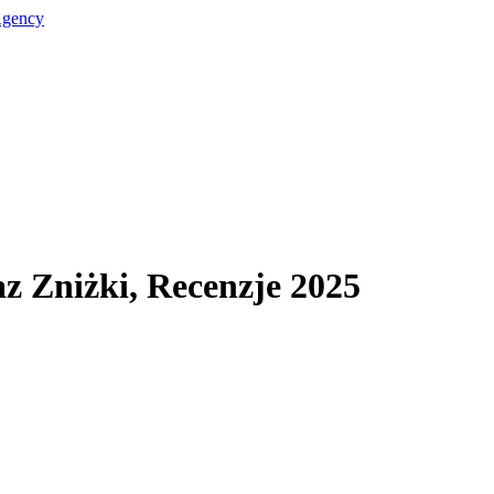
z Zniżki, Recenzje 2025