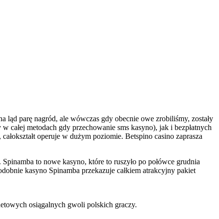
 na ląd parę nagród, ale wówczas gdy obecnie owe zrobiliśmy, zostały
 w całej metodach gdy przechowanie sms kasyno), jak i bezpłatnych
, całokształt operuje w dużym poziomie. Betspino casino zaprasza
a. Spinamba to nowe kasyno, które to ruszyło po połówce grudnia
 podobnie kasyno Spinamba przekazuje całkiem atrakcyjny pakiet
etowych osiągalnych gwoli polskich graczy.