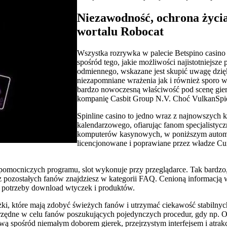
Niezawodność, ochrona życia
wortalu Robocat
Wszystka rozrywka w palecie Betspino casino 
spośród tego, jakie możliwości najistotniejsze
odmiennego, wskazane jest skupić uwagę dzięk
niezapomniane wrażenia jak i również sporo w
bardzo nowoczesną właściwość pod scenę gier
kompanię Casbit Group N.V. Choć VulkanSpiel
Spinline casino to jedno wraz z najnowszych k
kalendarzowego, ofiarując fanom specjalist
komputerów kasynowych, w poniższym automaty
licencjonowane i poprawiane przez władze Cur
pomocniczych programu, slot wykonuje przy przeglądarce. Tak bardzo
pozostałych fanów znajdziesz w kategorii FAQ. Cenioną informacją
z potrzeby download wtyczek i produktów.
iżki, które mają zdobyć świeżych fanów i utrzymać ciekawość stabilnych
 nadrzędne w celu fanów poszukujących pojedynczych procedur, gdy np. 
tową spośród niemałym doborem gierek, przejrzystym interfejsem i at