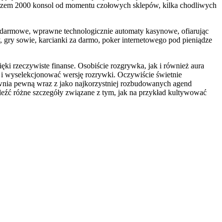
zem 2000 konsol od momentu czołowych sklepów, kilka chodliwych
 darmowe, wprawne technologicznie automaty kasynowe, ofiarując
 gry sowie, karcianki za darmo, poker internetowego pod pieniądze
ęki rzeczywiste finanse. Osobiście rozgrywka, jak i również aura
i wyselekcjonować wersję rozrywki. Oczywiście świetnie
pewnia pewną wraz z jako najkorzystniej rozbudowanych agend
leźć różne szczegóły związane z tym, jak na przykład kultywować