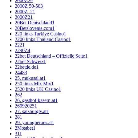
2000Z
29
2000Z 50-50
3
2000Z_2
1
2000Z2
1
20Bet Deutschland
1
20Betslovenia.com
1
220 links Turkiye Casino
1
2200 links Thailand Casino
1
222
1
2290Z
4
22bet Deutschland – Offizielle Seite
1
22bet Schweiz
1
22betde.de
1
2448
3
25. mukusal.at
1
250 links Mix Mix
1
2520 links UK Casino
1
26
2
26. gasthof-kasern.at
1
26092025
1
27. salzburgtv.at
1
28
1
29. youngheroes.at
1
2Mostbet
1
3
11