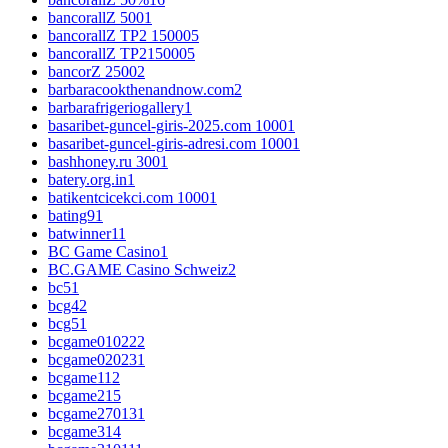
bancorallZ 500
1
bancorallZ TP2 15000
5
bancorallZ TP215000
5
bancorZ 2500
2
barbaracookthenandnow.com
2
barbarafrigeriogallery
1
basaribet-guncel-giris-2025.com 1000
1
basaribet-guncel-giris-adresi.com 1000
1
bashhoney.ru 300
1
batery.org.in
1
batikentcicekci.com 1000
1
bating9
1
batwinner1
1
BC Game Casino
1
BC.GAME Casino Schweiz
2
bc5
1
bcg4
2
bcg5
1
bcgame01022
2
bcgame02023
1
bcgame1
12
bcgame2
15
bcgame27013
1
bcgame3
14