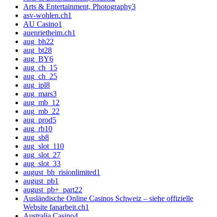
Arts & Entertainment, Photography
3
asv-wohlen.ch
1
AU Casino
1
auenrietheim.ch
1
aug_bh
22
aug_bt
28
aug_BY
6
aug_ch_1
5
aug_ch_2
5
aug_ipl
8
aug_mars
3
aug_mb_1
2
aug_mb_2
2
aug_prod
5
aug_rb
10
aug_sb
8
aug_slot_1
10
aug_slot_2
7
aug_slot_3
3
august_bh_risionlimited
1
august_pb
1
august_pb+_part2
2
Ausländische Online Casinos Schweiz – siehe offizielle
Website fanarbeit.ch
1
Australia Casino
4