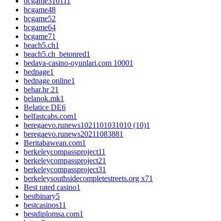
bcgame31011
1
bcgame4
8
bcgame5
2
bcgame6
4
bcgame7
1
beach5.ch
1
beach5.ch_betonred
1
bedava-casino-oyunlari.com 1000
1
bedpage
1
bedpage online
1
behar.hr 2
1
belanok.mk
1
Belatice DE
6
belfastcabs.com
1
beregaevo.runews1021101031010 (10)
1
beregaevo.runews2021108388
1
Beritabawean.com
1
berkeleycompassproject1
1
berkeleycompassproject2
1
berkeleycompassproject3
1
berkeleysouthsidecompletestreets.org x7
1
Best rated casino
1
bestbinary
5
bestcasinos1
1
bestdiplomsa.com
1