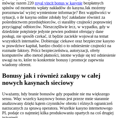
mówiąc razem 220
royal vincit bonus w kasynie
bezpłatnych
spinów od momentu wpłaty nakładów do kasyna.Jak możemy
porozmawiać wyżej wymienione informacje? Bez wątpliwości w
sytuacji, o ile kasyna online zdołały być zakładane również za
pośrednictwem przedsiębiorców, ci staraliby czujności poprawniej
przyciągnąć odbiorców. Nieszczęśliwie lecz, w wypadku, gdy w
dziedzinie potężnieje jedynie pewien podmiot oferujący dane
posługi, nie sposób czekać, iż będzie zaciekle wojował na temat
wszystkich internatów. Dobierając ciekawe oraz bezpieczne kasyno
w prawdziwe kapitał, bardzo chodzi o to odniesienie czujności na
rozmaite faktory. Prócz bezpieczeństwa, autoryzacji, oferty
komputerów albo metod płatności, istotne wydaje się też odniesienie
uwagi na to, które to konkretnie bonusy i promocje zapewnia
wiadomy oferent.
Bonusy jak i również zakupy w całej
nowych kasynach sieciowy
Uważamy, hdy branie bonusów gdy popadnie nie ma większego
sensu. Więc wszelcy kasynowy bonus jest przeze mnie starannie
analizowany dzięki kątem czynników obrotu i różnych ograniczeń
narzucanych za sprawą operatora. Wszelkie kasyno internetowego
PL podaje co najmniej kilka produkowaniu opartych na coś drugiej
inżynierii.