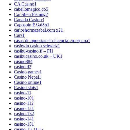
CA Casino
1
cabellomagico.co
5
Cai Shen Fishing
2
Canada Casino
3
Capospin Ελλάδα
1
carloshormazabal.com x2
1
Cars
1
casas-de-apuestas-sin-licencia-en-espana
1
cashwin casino schweiz
1
casiku-casino.fi – FI
1
casikucasino.co.uk – UK
1
casino
884
casino d
2
Casino games
1
Casino Nepal
1
Casino online
1
Casino slots
1
casino-1
1
casino-10
1
casino-11
2
casino-12
1
casino-13
2
casino-14
1
casino-15
1
casino-15-11-1
2