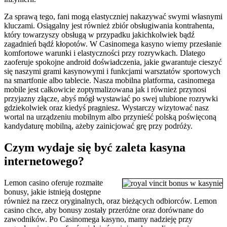
Za sprawą tego, fani mogą elastyczniej nakazywać swymi własnymi
kluczami. Osiągalny jest również zbiór obsługiwania kontrahenta,
który towarzyszy obsługą w przypadku jakichkolwiek bądź
zagadnień bądź kłopotów. W Casinomega kasyno wiemy przesłanie
komfortowe warunki i elastyczności przy rozrywkach. Dlatego
zaoferuje spokojne android doświadczenia, jakie gwarantuje cieszyć
się naszymi grami kasynowymi i funkcjami warsztatów sportowych
na smartfonie albo tablecie. Nasza mobilna platforma, casinomega
mobile jest całkowicie zoptymalizowana jak i również przynosi
przyjazny złącze, abyś mógł wystawiać po swej ulubione rozrywki
gdziekolwiek oraz kiedyś pragniesz. Wystarczy wizytować nasz
wortal na urządzeniu mobilnym albo przynieść polską poświęconą
kandydaturę mobilną, ażeby zainicjować grę przy podróży.
Czym wydaje się być zaleta kasyna
internetowego?
Lemon casino oferuje rozmaite
bonusy, jakie istnieją dostępne
również na rzecz oryginalnych, oraz bieżących odbiorców. Lemon
casino chce, aby bonusy zostały przeróżne oraz dorównane do
zawodników. Po Casinomega kasyno, mamy nadzieję przy