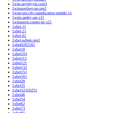
1win-qeydiyyat.com
3
1winazerbaycan.org
2
1wincom.cifr-ciapplication-mobile x
1
1wins.amhy-am z1
1
1winsperu.comes-pe z2
1
1xbet-1
1
1xbet-2
1
1xbet-6
1
1xbet-uzbek.org
1
1xbet020218
1
1xbet1
8
1xbet10
3
1xbet11
2
1xbet12
1
1xbet13
2
1xbet15
1
1xbet16
1
1xbet2
8
1xbet3
5
1xbet3231025
1
1xbet4
6
1xbet5
4
1xbet6
2
1xbet7
3
1xbet8
1