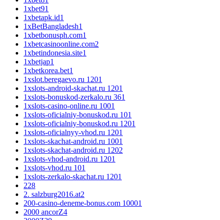
1xbet9
1
1xbetapk.id
1
1xBetBangladesh
1
1xbetbonusph.com
1
1xbetcasinoonline.com
2
1xbetindonesia.site
1
1xbetjap
1
1xbetkorea.bet
1
1xslot.beregaevo.ru 120
1
1xslots-android-skachat.ru 120
1
1xslots-bonuskod-zerkalo.ru 36
1
1xslots-casino-online.ru 100
1
1xslots-oficialniy-bonuskod.ru 10
1
1xslots-oficialniy-bonuskod.ru 120
1
1xslots-oficialnyy-vhod.ru 120
1
1xslots-skachat-android.ru 100
1
1xslots-skachat-android.ru 120
2
1xslots-vhod-android.ru 120
1
1xslots-vhod.ru 10
1
1xslots-zerkalo-skachat.ru 120
1
2
28
2. salzburg2016.at
2
200-casino-deneme-bonus.com 1000
1
2000 ancorZ
4