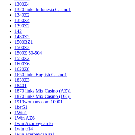
1300Z
4
1320 links Indonesia Casino
1
1340Z
2
1350Z
4
1390Z
2
14
2
1480Z
2
1500BZ
1
1500Z
2
1500Z 50-50
4
1550Z
2
1600Z
6
1620Z
8
1650 links English Casino
1
1830Z
3
1840
1
1870 links Mix Casino (AZ)
1
1870 links Mix Casino (DE)
1
1919womans.com 1000
1
1bet5
1
1Win
1
1Win AZ
6
1win Azərbaycan
16
1win tr
14
1win-azerbaycan.az
1