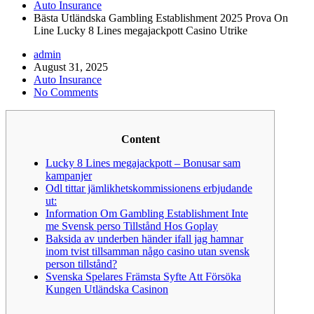
Auto Insurance
Bästa Utländska Gambling Establishment 2025 Prova On
Line Lucky 8 Lines megajackpott Casino Utrike
admin
August 31, 2025
Auto Insurance
No Comments
Content
Lucky 8 Lines megajackpott – Bonusar sam
kampanjer
Odl tittar jämlikhetskommissionens erbjudande
ut:
Information Om Gambling Establishment Inte
me Svensk perso Tillstånd Hos Goplay
Baksida av underben händer ifall jag hamnar
inom tvist tillsamman någo casino utan svensk
person tillstånd?
Svenska Spelares Främsta Syfte Att Försöka
Kungen Utländska Casinon