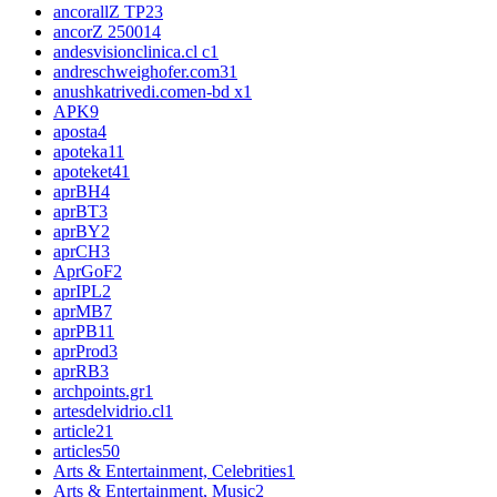
ancorallZ TP2
3
ancorZ 2500
14
andesvisionclinica.cl c
1
andreschweighofer.com3
1
anushkatrivedi.comen-bd x
1
APK
9
aposta
4
apoteka1
1
apoteket4
1
aprBH
4
aprBT
3
aprBY
2
aprCH
3
AprGoF
2
aprIPL
2
aprMB
7
aprPB
11
aprProd
3
aprRB
3
archpoints.gr
1
artesdelvidrio.cl
1
article
21
articles
50
Arts & Entertainment, Celebrities
1
Arts & Entertainment, Music
2