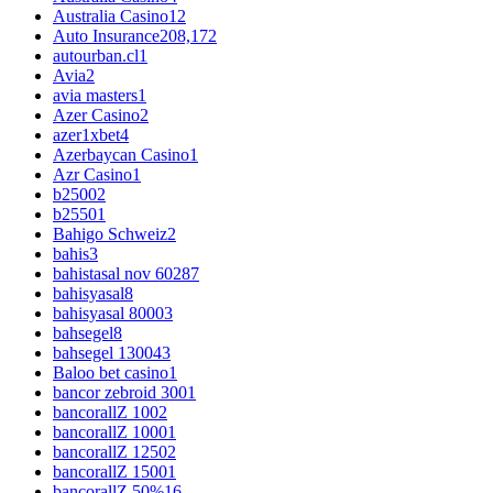
Australia Casino1
2
Auto Insurance
208,172
autourban.cl
1
Avia
2
avia masters
1
Azer Casino
2
azer1xbet
4
Azerbaycan Casino
1
Azr Casino
1
b2500
2
b2550
1
Bahigo Schweiz
2
bahis
3
bahistasal nov 6028
7
bahisyasal
8
bahisyasal 8000
3
bahsegel
8
bahsegel 13004
3
Baloo bet casino
1
bancor zebroid 300
1
bancorallZ 100
2
bancorallZ 1000
1
bancorallZ 1250
2
bancorallZ 1500
1
bancorallZ 50%
16