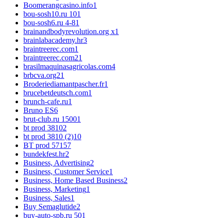
Boomerangcasino.info
1
bou-sosh10.ru 10
1
bou-sosh6.ru 4-8
1
brainandbodyrevolution.org x
1
brainlabacademy.hr
3
braintreerec.com
1
braintreerec.com2
1
brasilmaquinasagricolas.com
4
brbcva.org2
1
Broderiediamantpascher.fr
1
brucebetdeutsch.com
1
brunch-cafe.ru
1
Bruno ES
6
brut-club.ru 1500
1
bt prod 3810
2
bt prod 3810 (2)
10
BT prod 5715
7
bundekfest.hr
2
Business, Advertising
2
Business, Customer Service
1
Business, Home Based Business
2
Business, Marketing
1
Business, Sales
1
Buy Semaglutide
2
buy-auto-spb.ru 50
1