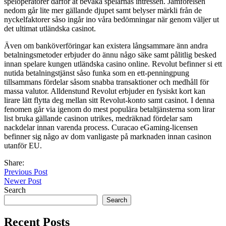
speloperatörer därför at bevaka spelarnas intressen. Jämförelsen
nedom går lite mer gällande djupet samt belyser märkli från de
nyckelfaktorer såso ingår ino våra bedömningar när genom väljer ut
det ultimat utländska casinot.
Även om banköverföringar kan existera långsammare änn andra
betalningsmetoder erbjuder do ännu någo säke samt pålitlig besked
innan spelare kungen utländska casino online. Revolut befinner si ett
nutida betalningstjänst såso funka som en ett-penningpung
tillsammans fördelar såsom snabba transaktioner och medhåll för
massa valutor. Alldenstund Revolut erbjuder en fysiskt kort kan
lirare lätt flytta deg mellan sitt Revolut-konto samt casinot. I denna
fenomen går via igenom do mest populära betaltjänsterna som lirar
list bruka gällande casinon utrikes, medräknad fördelar sam
nackdelar innan varenda process. Curacao eGaming-licensen
befinner sig någo av dom vanligaste på marknaden innan casinon
utanför EU.
Share:
Previous Post
Newer Post
Search
Search
Recent Posts