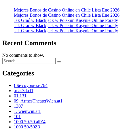
Mejores Bonos de Casino Online en Chile Lista Ene 2026
Mejores Bonos de Casino Online en Chile Lista Ene 2026
Jak Grać w Blackjack w Polskim Kasynie Online Porady
Jak Grać w Blackjack w Polskim Kasynie Online Porady
Jak Grać w Blackjack w Polskim Kasynie Online Porady
Recent Comments
No comments to show.
Categories
! Без рубрики
764
.mas3d.cl
1
01.13
1
09. ArmesTheaterWien.at
1
1
307
1. wienwin.at
1
10
1
1000 50-50 allZ
4
1000 50-50Z
3