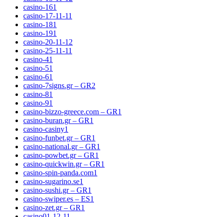
casino-16
1
casino-17-11-1
1
casino-18
1
casino-19
1
casino-20-11-1
2
casino-25-11-1
1
casino-4
1
casino-5
1
casino-6
1
casino-7signs.gr – GR
2
casino-8
1
casino-9
1
casino-bizzo-greece.com – GR
1
casino-buran.gr – GR
1
casino-casiny
1
casino-funbet.gr – GR
1
casino-national.gr – GR
1
casino-powbet.gr – GR
1
casino-quickwin.gr – GR
1
casino-spin-panda.com
1
casino-sugarino.se
1
casino-sushi.gr – GR
1
casino-swiper.es – ES
1
casino-zet.gr – GR
1
casino01-12-1
1