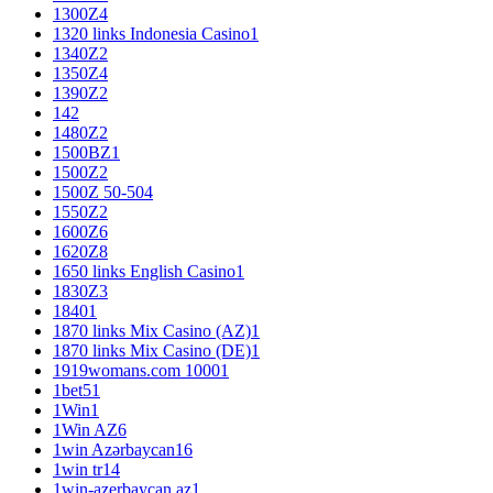
1300Z
4
1320 links Indonesia Casino
1
1340Z
2
1350Z
4
1390Z
2
14
2
1480Z
2
1500BZ
1
1500Z
2
1500Z 50-50
4
1550Z
2
1600Z
6
1620Z
8
1650 links English Casino
1
1830Z
3
1840
1
1870 links Mix Casino (AZ)
1
1870 links Mix Casino (DE)
1
1919womans.com 1000
1
1bet5
1
1Win
1
1Win AZ
6
1win Azərbaycan
16
1win tr
14
1win-azerbaycan.az
1