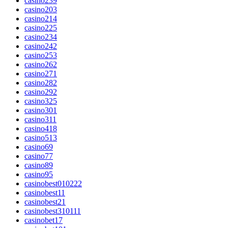
casino2
39
casino20
3
casino21
4
casino22
5
casino23
4
casino24
2
casino25
3
casino26
2
casino27
1
casino28
2
casino29
2
casino3
25
casino30
1
casino31
1
casino4
18
casino5
13
casino6
9
casino7
7
casino8
9
casino9
5
casinobest01022
2
casinobest1
1
casinobest2
1
casinobest31011
1
casinobet1
7