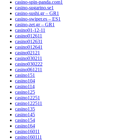
casino-spin-panda.com
1
casino-sugarino.se
1
casino-sushi.gr – GR
1
casino-swiper.es – ES
1
casino-zet.gr – GR
1
casino01-12-1
1
casino01261
1
casino01263
1
casino01264
1
casino0212
1
casino03021
1
casino03022
2
casino06121
1
casino1
51
casino10
4
casino11
4
casino12
5
casino1225
1
casino12251
1
casino13
5
casino14
5
casino15
4
casino16
4
casino1601
1
casino16011
1