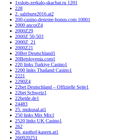
1xslots-zerkalo-skachat.ru 120
1
2
28
2. salzburg2016.at
2
200-casino-deneme-bonus.com 1000
1
2000 ancorZ
4
2000Z
29
2000Z 50-50
3
2000Z_2
1
2000Z2
1
20Bet Deutschland
1
20Betslovenia.com
1
220 links Turkiye Casino
1
2200 links Thailand Casino
1
222
1
2290Z
4
22bet Deutschland – Offizielle Seite
1
22bet Schweiz
1
22betde.de
1
2448
3
25. mukusal.at
1
250 links Mix Mix
1
2520 links UK Casino
1
26
2
26. gasthof-kasern.at
1
26092025
1