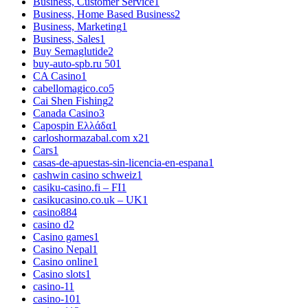
Business, Customer Service
1
Business, Home Based Business
2
Business, Marketing
1
Business, Sales
1
Buy Semaglutide
2
buy-auto-spb.ru 50
1
CA Casino
1
cabellomagico.co
5
Cai Shen Fishing
2
Canada Casino
3
Capospin Ελλάδα
1
carloshormazabal.com x2
1
Cars
1
casas-de-apuestas-sin-licencia-en-espana
1
cashwin casino schweiz
1
casiku-casino.fi – FI
1
casikucasino.co.uk – UK
1
casino
884
casino d
2
Casino games
1
Casino Nepal
1
Casino online
1
Casino slots
1
casino-1
1
casino-10
1