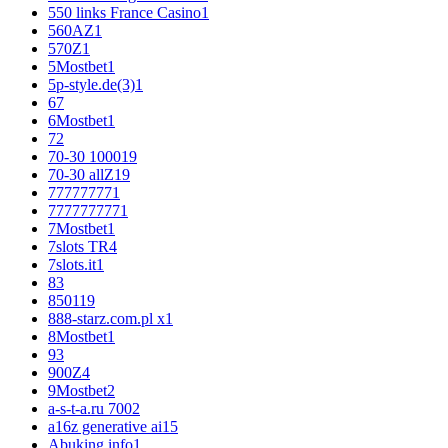
550 links France Casino
1
560AZ
1
570Z
1
5Mostbet
1
5p-style.de(3)
1
6
7
6Mostbet
1
7
2
70-30 1000
19
70-30 allZ
19
77777777
1
777777777
1
7Mostbet
1
7slots TR
4
7slots.it
1
8
3
850
119
888-starz.com.pl x
1
8Mostbet
1
9
3
900Z
4
9Mostbet
2
a-s-t-a.ru 700
2
a16z generative ai
15
Abuking.info
1