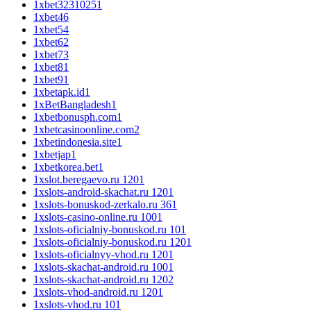
1xbet3231025
1
1xbet4
6
1xbet5
4
1xbet6
2
1xbet7
3
1xbet8
1
1xbet9
1
1xbetapk.id
1
1xBetBangladesh
1
1xbetbonusph.com
1
1xbetcasinoonline.com
2
1xbetindonesia.site
1
1xbetjap
1
1xbetkorea.bet
1
1xslot.beregaevo.ru 120
1
1xslots-android-skachat.ru 120
1
1xslots-bonuskod-zerkalo.ru 36
1
1xslots-casino-online.ru 100
1
1xslots-oficialniy-bonuskod.ru 10
1
1xslots-oficialniy-bonuskod.ru 120
1
1xslots-oficialnyy-vhod.ru 120
1
1xslots-skachat-android.ru 100
1
1xslots-skachat-android.ru 120
2
1xslots-vhod-android.ru 120
1
1xslots-vhod.ru 10
1