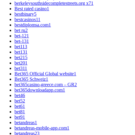
berkeleysouthsidecompletestreets.org x7
1
Best rated casino
1
bestbinary
5
bestcasinos1
1
bestdiplomsa.com
1
bet ru
2
bet-12
1
bet-13
1
bet1
13
bet13
1
bet2
15
bet20
1
bet3
11
Bet365 Official Global website
1
Bet365 Schweiz
1
bet365casino-greece.com – GR
2
bet365downloadapp.com
1
bet4
6
bet5
2
bet6
1
bet8
1
bet9
1
betandreas
1
betandreas-mobile-app.com
1
betandreas2
3