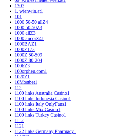
09. ArmesTheaterWien.at
1
1
307
1. wienwin.at
1
10
1
1000 50-50 allZ
4
1000 50-50Z
3
1000 allZ
3
1000 ancorZ
41
1000BAZ
1
1000Z
173
1000Z 50-50
9
1000Z 80-20
4
100bZ
3
100orpheu.com
1
1020Z
1
10Mostbet
1
11
2
1100 links Australia Casino
1
1100 links Indonesia Casino
1
1100 links Italy OnlyFans
1
1100 links Mix Casino
1
1100 links Turkey Casino
1
111
2
112
1
1122 links Germany Pharmacy
1