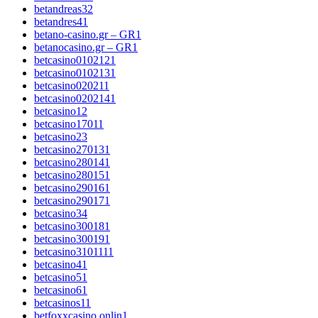
betandreas3
2
betandres4
1
betano-casino.gr – GR
1
betanocasino.gr – GR
1
betcasino010212
1
betcasino010213
1
betcasino02021
1
betcasino020214
1
betcasino1
2
betcasino1701
1
betcasino2
3
betcasino27013
1
betcasino28014
1
betcasino28015
1
betcasino29016
1
betcasino29017
1
betcasino3
4
betcasino30018
1
betcasino30019
1
betcasino310111
1
betcasino4
1
betcasino5
1
betcasino6
1
betcasinos1
1
betfoxxcasino.onlin
1