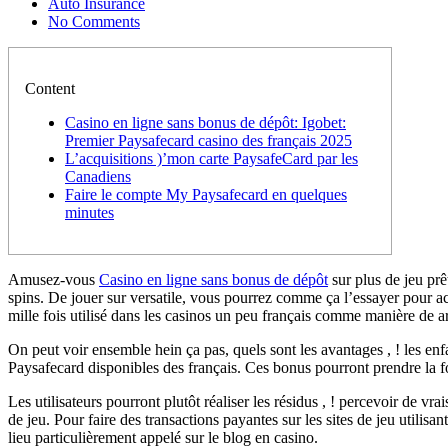
Auto Insurance
No Comments
Content
Casino en ligne sans bonus de dépôt: Igobet:
Premier Paysafecard casino des français 2025
L’acquisitions )’mon carte PaysafeCard par les
Canadiens
Faire le compte My Paysafecard en quelques
minutes
Amusez-vous
Casino en ligne sans bonus de dépôt
sur plus de jeu prê
spins. De jouer sur versatile, vous pourrez comme ça l’essayer pour acc
mille fois utilisé dans les casinos un peu français comme manière de a
On peut voir ensemble hein ça pas, quels sont les avantages , ! les e
Paysafecard disponibles des français. Ces bonus pourront prendre la f
Les utilisateurs pourront plutôt réaliser les résidus , ! percevoir de
de jeu. Pour faire des transactions payantes sur les sites de jeu utilisa
lieu particulièrement appelé sur le blog en casino.