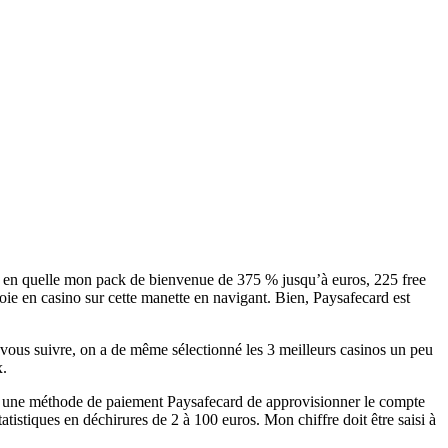
nus, en quelle mon pack de bienvenue de 375 % jusqu’à euros, 225 free
voie en casino sur cette manette en navigant.
Bien, Paysafecard est
 vous suivre, on a de même sélectionné les 3 meilleurs casinos un peu
x.
urnit une méthode de paiement Paysafecard de approvisionner le compte
tatistiques en déchirures de 2 à 100 euros. Mon chiffre doit être saisi à