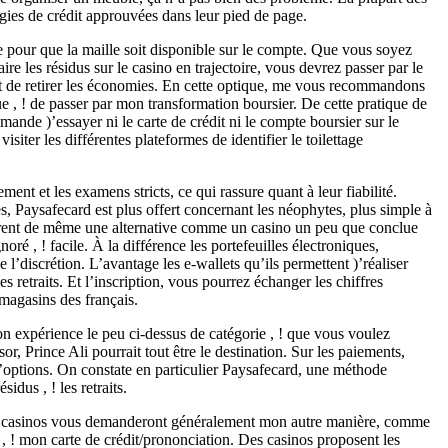
égies de crédit approuvées dans leur pied de page.
 pour que la maille soit disponible sur le compte. Que vous soyez
ire les résidus sur le casino en trajectoire, vous devrez passer par le
t de retirer les économies. En cette optique, me vous recommandons
e , ! de passer par mon transformation boursier. De cette pratique de
mande )’essayer ni le carte de crédit ni le compte boursier sur le
isiter les différentes plateformes de identifier le toilettage
ment et les examens stricts, ce qui rassure quant à leur fiabilité.
 Paysafecard est plus offert concernant les néophytes, plus simple à
èrent de même une alternative comme un casino un peu que conclue
é , ! facile. À la différence les portefeuilles électroniques,
 l’discrétion. L’avantage les e-wallets qu’ils permettent )’réaliser
s retraits. Et l’inscription, vous pourrez échanger les chiffres
agasins des français.
 expérience le peu ci-dessus de catégorie , ! que vous voulez
or, Prince Ali pourrait tout être le destination. Sur les paiements,
ptions. On constate en particulier Paysafecard, une méthode
ésidus , ! les retraits.
les casinos vous demanderont généralement mon autre manière, comme
 , ! mon carte de crédit/prononciation. Des casinos proposent les