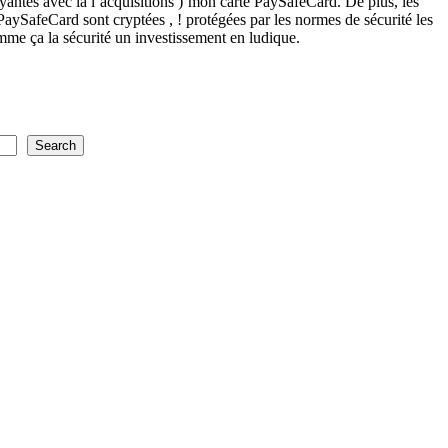
ayantes avec la l’acquisitions )’mon carte PaySafeCard. De plus, les
PaySafeCard sont cryptées , ! protégées par les normes de sécurité les
omme ça la sécurité un investissement en ludique.
Search