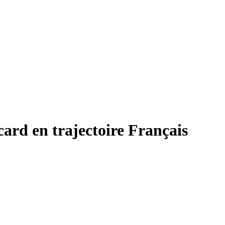
card en trajectoire Français