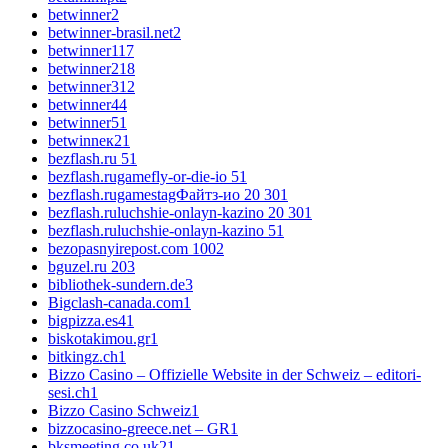
betwinner
2
betwinner-brasil.net
2
betwinner1
17
betwinner2
18
betwinner3
12
betwinner4
4
betwinner5
1
betwinneк2
1
bezflash.ru 5
1
bezflash.rugamefly-or-die-io 5
1
bezflash.rugamestagФайтз-ио 20 30
1
bezflash.ruluchshie-onlayn-kazino 20 30
1
bezflash.ruluchshie-onlayn-kazino 5
1
bezopasnyirepost.com 100
2
bguzel.ru 20
3
bibliothek-sundern.de
3
Bigclash-canada.com
1
bigpizza.es4
1
biskotakimou.gr
1
bitkingz.ch
1
Bizzo Casino – Offizielle Website in der Schweiz – editori-
sesi.ch
1
Bizzo Casino Schweiz
1
bizzocasino-greece.net – GR
1
bksmeeting.co.uk2
1