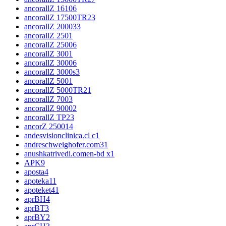
ancorallZ 1610
6
ancorallZ 17500TR2
3
ancorallZ 2000
33
ancorallZ 250
1
ancorallZ 2500
6
ancorallZ 300
1
ancorallZ 3000
6
ancorallZ 3000s
3
ancorallZ 500
1
ancorallZ 5000TR2
1
ancorallZ 700
3
ancorallZ 9000
2
ancorallZ TP2
3
ancorZ 2500
14
andesvisionclinica.cl c
1
andreschweighofer.com3
1
anushkatrivedi.comen-bd x
1
APK
9
aposta
4
apoteka1
1
apoteket4
1
aprBH
4
aprBT
3
aprBY
2