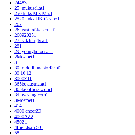
2448
3
25. mukusal.at
1
250 links Mix Mix
1
2520 links UK Casino
1
26
2
26. gasthof-kasern.at
1
26092025
1
27. salzburgtv.at
1
28
1
29. youngheroes.at
1
2Mostbet
1
3
11
30. rudolfhundstorfer.at
2
30.10.1
2
3000Z
11
365betaustria.at
1
365betofficial.com
1
3dinvesting.com
1
3Mostbet
1
4
14
4000 ancorZ
9
4000AZ
2
450Z
1
4friends.ru 50
1
5
8