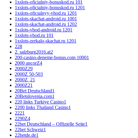
1xslots-oficialniy-bonuskod.ru 10
1
1xslots-oficialniy-bonuskod.ru 120
1
1xslots-oficialnyy-vhod.ru 120
1
1xslots-skachat-android.ru 100
1
1xslots-skachat-android.ru 120
2
1xslots-vhod-android.ru 120
1
1xslots-vhod.ru 10
1
1xslots-zerkalo-skachat.ru 120
1
2
28
2. salzburg2016.at
2
200-casino-deneme-bonus.com 1000
1
2000 ancorZ
4
2000Z
29
2000Z 50-50
3
2000Z_2
1
2000Z2
1
20Bet Deutschland
1
20Betslovenia.com
1
220 links Turkiye Casino
1
2200 links Thailand Casino
1
222
1
2290Z
4
22bet Deutschland – Offizielle Seite
1
22bet Schweiz
1
22betde.de
1