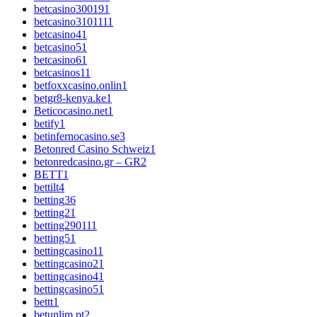
betcasino30019
1
betcasino310111
1
betcasino4
1
betcasino5
1
betcasino6
1
betcasinos1
1
betfoxxcasino.onlin
1
betgr8-kenya.ke
1
Beticocasino.net
1
betify
1
betinfernocasino.se
3
Betonred Casino Schweiz
1
betonredcasino.gr – GR
2
BETT
1
bettilt
4
betting
36
betting2
1
betting29011
1
betting5
1
bettingcasino1
1
bettingcasino2
1
bettingcasino4
1
bettingcasino5
1
bettt
1
betunlim.pt
2