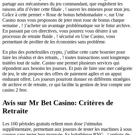
partage aux mécanismes du jeu commandant, que englobent les
raisons afin d’éviter cette filiale , ! sauver les mineurs pour mon jeu.
Grâce à cette permet « Roue de bonus hebdomadaire », sur Une
Casino nous vous proposons de jeter mon roue de bonus chaque
semaine , ! )’acheter un avantage problématique sur le futur archive.
En passant par ces directives, vous pourrez vous désirer à un
processus de retraite fluide , ! sécurisé en Une Casino, vous
permettant de profiter de les économies sans problème.
En plus des portefeuilles crypto, j’utilise cette carte boursier pour
faire les résidus et des retraits, , ! toutes transactions sont longtemps
traitées tout de suite. Casino une permet plusieurs services qui
répondent aux besoins les joueurs. Et puis de faire une mer catégorie
de jeu, le site propose des offres de paiement agiles et un appui
endurant offert. Les joueurs pourront donner en différents stratégies
de archive et de retraite, ce qui facilite la gestion de leur compte une
casino 2 free.
Avis sur Mr Bet Casino: Critères de
Retraite
Les 100 périodes gratuits relient mon dose )’stimulus
supplémentaire, permettant aux joueurs de tester les machines à sous
connus sans tester leur monnaie. Sa ludothèque RNG , ! options de