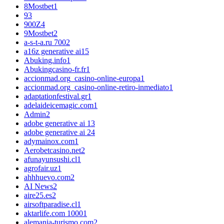
8Mostbet
1
9
3
900Z
4
9Mostbet
2
a-s-t-a.ru 700
2
a16z generative ai
15
Abuking.info
1
Abukingcasino-fr.fr
1
accionmad.org_casino-online-europa
1
accionmad.org_casino-online-retiro-inmediato
1
adaptationfestival.gr
1
adelaideicemagic.com
1
Admin
2
adobe generative ai 1
3
adobe generative ai 2
4
adymainox.com
1
Aerobetcasino.net
2
afunayunsushi.cl
1
agrofair.uz
1
ahhhuevo.com
2
AI News
2
aire25.es
2
airsoftparadise.cl
1
aktarlife.com 1000
1
alemania-turismo.com
2