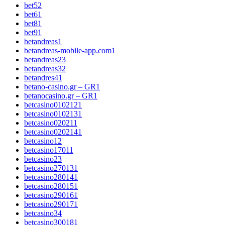
bet5
2
bet6
1
bet8
1
bet9
1
betandreas
1
betandreas-mobile-app.com
1
betandreas2
3
betandreas3
2
betandres4
1
betano-casino.gr – GR
1
betanocasino.gr – GR
1
betcasino010212
1
betcasino010213
1
betcasino02021
1
betcasino020214
1
betcasino1
2
betcasino1701
1
betcasino2
3
betcasino27013
1
betcasino28014
1
betcasino28015
1
betcasino29016
1
betcasino29017
1
betcasino3
4
betcasino30018
1