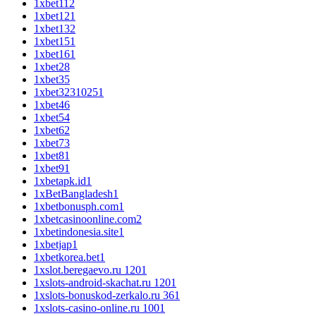
1xbet11
2
1xbet12
1
1xbet13
2
1xbet15
1
1xbet16
1
1xbet2
8
1xbet3
5
1xbet3231025
1
1xbet4
6
1xbet5
4
1xbet6
2
1xbet7
3
1xbet8
1
1xbet9
1
1xbetapk.id
1
1xBetBangladesh
1
1xbetbonusph.com
1
1xbetcasinoonline.com
2
1xbetindonesia.site
1
1xbetjap
1
1xbetkorea.bet
1
1xslot.beregaevo.ru 120
1
1xslots-android-skachat.ru 120
1
1xslots-bonuskod-zerkalo.ru 36
1
1xslots-casino-online.ru 100
1