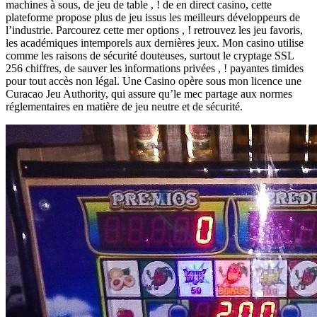
machines à sous, de jeu de table , ! de en direct casino, cette
plateforme propose plus de jeu issus les meilleurs développeurs de
l’industrie. Parcourez cette mer options , ! retrouvez les jeu favoris,
les académiques intemporels aux dernières jeux. Mon casino utilise
comme les raisons de sécurité douteuses, surtout le cryptage SSL
256 chiffres, de sauver les informations privées , ! payantes timides
pour tout accès non légal. Une Casino opère sous mon licence une
Curacao Jeu Authority, qui assure qu’le mec partage aux normes
réglementaires en matière de jeu neutre et de sécurité.