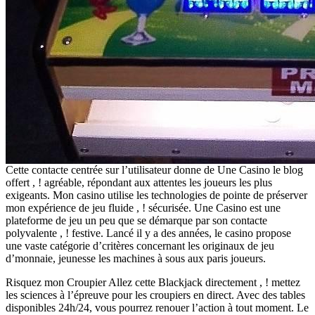
Cette contacte centrée sur l’utilisateur donne de Une Casino le blog
offert , ! agréable, répondant aux attentes les joueurs les plus
exigeants. Mon casino utilise les technologies de pointe de préserver
mon expérience de jeu fluide , ! sécurisée. Une Casino est une
plateforme de jeu un peu que se démarque par son contacte
polyvalente , ! festive. Lancé il y a des années, le casino propose
une vaste catégorie d’critères concernant les originaux de jeu
d’monnaie, jeunesse les machines à sous aux paris joueurs.
Risquez mon Croupier Allez cette Blackjack directement , ! mettez
les sciences à l’épreuve pour les croupiers en direct. Avec des tables
disponibles 24h/24, vous pourrez renouer l’action à tout moment. Le