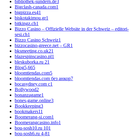
bibliothek-sundern.de
3
Bigclash-canada.com
1
bigpizza.es4
1
biskotakimou.gr
1
bitkingz.ch
1
Bizzo Casino – Offizielle Website in der Schweiz – editori-
sesi.ch
1
Bizzo Casino Schweiz
1
bizzocasino-greece.net – GR
1
bksmeeting.co.uk2
1
blazespinscasino.pl
1
bleskuborka.ru 2
1
Blog
5,665
bloomtiendas.com
5
bloomtiendas.com без анкор
7
bocasydney.com c
1
Bollywood
2
bonanzagame
1
bones-game.online
3
Bookkeeping
3
bookmakers1
1
Boomerang-si.com
1
Boomerangcasino.info
1
bou-sosh10.ru 10
1
bou-sosh6.ru 4-8
1