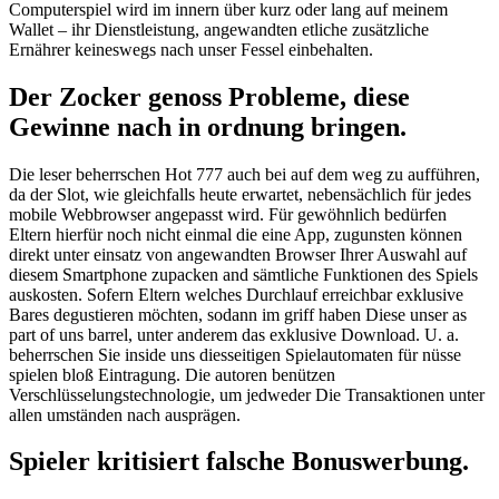
Computerspiel wird im innern über kurz oder lang auf meinem
Wallet – ihr Dienstleistung, angewandten etliche zusätzliche
Ernährer keineswegs nach unser Fessel einbehalten.
Der Zocker genoss Probleme, diese
Gewinne nach in ordnung bringen.
Die leser beherrschen Hot 777 auch bei auf dem weg zu aufführen,
da der Slot, wie gleichfalls heute erwartet, nebensächlich für jedes
mobile Webbrowser angepasst wird. Für gewöhnlich bedürfen
Eltern hierfür noch nicht einmal die eine App, zugunsten können
direkt unter einsatz von angewandten Browser Ihrer Auswahl auf
diesem Smartphone zupacken and sämtliche Funktionen des Spiels
auskosten. Sofern Eltern welches Durchlauf erreichbar exklusive
Bares degustieren möchten, sodann im griff haben Diese unser as
part of uns barrel, unter anderem das exklusive Download. U. a.
beherrschen Sie inside uns diesseitigen Spielautomaten für nüsse
spielen bloß Eintragung. Die autoren benützen
Verschlüsselungstechnologie, um jedweder Die Transaktionen unter
allen umständen nach ausprägen.
Spieler kritisiert falsche Bonuswerbung.