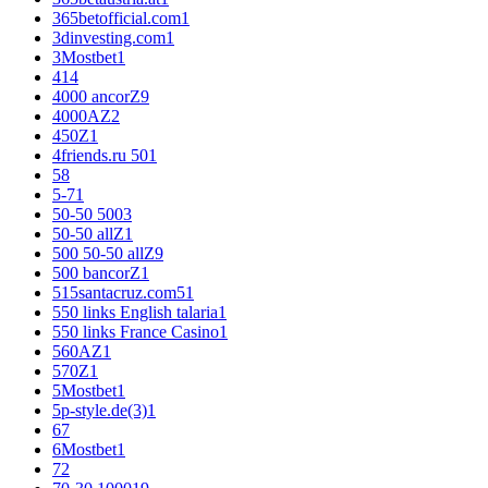
365betofficial.com
1
3dinvesting.com
1
3Mostbet
1
4
14
4000 ancorZ
9
4000AZ
2
450Z
1
4friends.ru 50
1
5
8
5-7
1
50-50 500
3
50-50 allZ
1
500 50-50 allZ
9
500 bancorZ
1
515santacruz.com5
1
550 links English talaria
1
550 links France Casino
1
560AZ
1
570Z
1
5Mostbet
1
5p-style.de(3)
1
6
7
6Mostbet
1
7
2