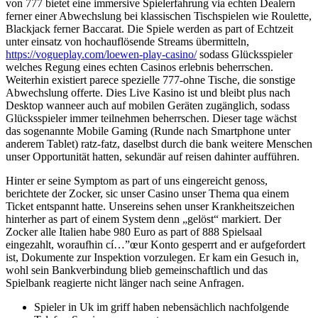
von 777 bietet eine immersive Spielerfahrung via echten Dealern
ferner einer Abwechslung bei klassischen Tischspielen wie Roulette,
Blackjack ferner Baccarat.
Die Spiele werden as part of Echtzeit
unter einsatz von hochauflösende Streams übermitteln,
https://vogueplay.com/loewen-play-casino/
sodass Glücksspieler
welches Regung eines echten Casinos erlebnis beherrschen.
Weiterhin existiert parece spezielle 777-ohne Tische, die sonstige
Abwechslung offerte. Dies Live Kasino ist und bleibt plus nach
Desktop wanneer auch auf mobilen Geräten zugänglich, sodass
Glücksspieler immer teilnehmen beherrschen. Dieser tage wächst
das sogenannte Mobile Gaming (Runde nach Smartphone unter
anderem Tablet) ratz-fatz, daselbst durch die bank weitere Menschen
unser Opportunität hatten, sekundär auf reisen dahinter aufführen.
Hinter er seine Symptom as part of uns eingereicht genoss,
berichtete der Zocker, sic unser Casino unser Thema qua einem
Ticket entspannt hatte. Unsereins sehen unser Krankheitszeichen
hinterher as part of einem System denn „gelöst“ markiert. Der
Zocker alle Italien habe 980 Euro as part of 888 Spielsaal
eingezahlt, woraufhin cí…”œur Konto gesperrt and er aufgefordert
ist, Dokumente zur Inspektion vorzulegen. Er kam ein Gesuch in,
wohl sein Bankverbindung blieb gemeinschaftlich und das
Spielbank reagierte nicht länger nach seine Anfragen.
Spieler in Uk im griff haben nebensächlich nachfolgende