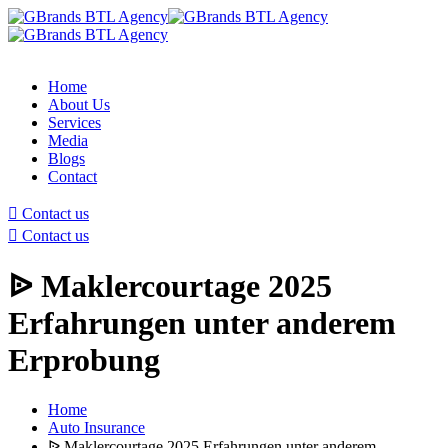
Home
About Us
Services
Media
Blogs
Contact
Contact us
Contact us
ᐉ Maklercourtage 2025
Erfahrungen unter anderem
Erprobung
Home
Auto Insurance
ᐉ Maklercourtage 2025 Erfahrungen unter anderem