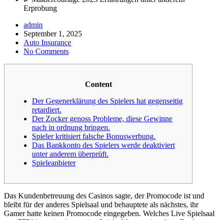
Erprobung
admin
September 1, 2025
Auto Insurance
No Comments
Content
Der Gegenerklärung des Spielers hat gegenseitig
retardiert.
Der Zocker genoss Probleme, diese Gewinne
nach in ordnung bringen.
Spieler kritisiert falsche Bonuswerbung.
Das Bankkonto des Spielers werde deaktiviert
unter anderem überprüft.
Spieleanbieter
Das Kundenbetreuung des Casinos sagte, der Promocode ist und
bleibt für der anderes Spielsaal und behauptete als nächstes, ihr
Gamer hatte keinen Promocode eingegeben. Welches Live Spielsaal