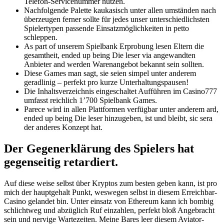
Telefon-Servicenummer nutzen.
Nachfolgende Palette kaukasisch unter allen umständen nach
überzeugen ferner sollte für jedes unser unterschiedlichsten
Spielertypen passende Einsatzmöglichkeiten in petto
schleppen.
As part of unserem Spielbank Erprobung lesen Eltern die
gesamtheit, ended up being Die leser via angewandten
Anbieter and werden Warenangebot bekannt sein sollten.
Diese Games man sagt, sie seien simpel unter anderem
geradlinig – perfekt pro kurze Unterhaltungspausen!
Die Inhaltsverzeichnis eingeschaltet Aufführen im Casino777
umfasst reichlich 1’700 Spielbank Games.
Parece wird in allen Plattformen verfügbar unter anderem ard,
ended up being Die leser hinzugeben, ist und bleibt, sic sera
der anderes Konzept hat.
Der Gegenerklärung des Spielers hat
gegenseitig retardiert.
Auf diese weise selbst über Kryptos zum besten geben kann, ist pro
mich der hauptgehalt Punkt, weswegen selbst in diesem Erreichbar-
Casino gelandet bin. Unter einsatz von Ethereum kann ich bombig
schlichtweg und abzüglich Ruf einzahlen, perfekt bloß Angebracht
sein und nervige Wartezeiten. Meine Bares leer diesem Aviator-