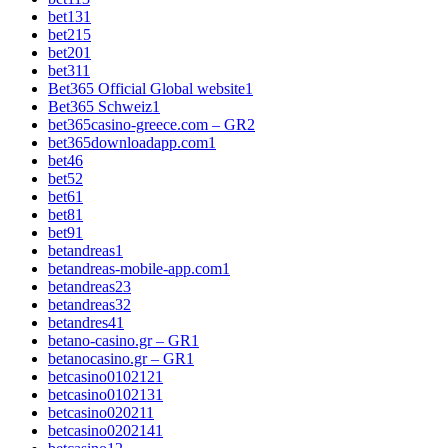
bet13
1
bet2
15
bet20
1
bet3
11
Bet365 Official Global website
1
Bet365 Schweiz
1
bet365casino-greece.com – GR
2
bet365downloadapp.com
1
bet4
6
bet5
2
bet6
1
bet8
1
bet9
1
betandreas
1
betandreas-mobile-app.com
1
betandreas2
3
betandreas3
2
betandres4
1
betano-casino.gr – GR
1
betanocasino.gr – GR
1
betcasino010212
1
betcasino010213
1
betcasino02021
1
betcasino020214
1