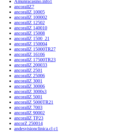
Amunracasino.info
1
ancorallZ
7
ancorallZ 1000
5
ancorallZ 10000
2
ancorallZ 1250
2
ancorallZ 1400
10
ancorallZ 1500
8
ancorallZ 1500_2
1
ancorallZ 15000
4
ancorallZ 15000TR2
7
ancorallZ 1610
6
ancorallZ 17500TR2
3
ancorallZ 2000
33
ancorallZ 250
1
ancorallZ 2500
6
ancorallZ 300
1
ancorallZ 3000
6
ancorallZ 3000s
3
ancorallZ 500
1
ancorallZ 5000TR2
1
ancorallZ 700
3
ancorallZ 9000
2
ancorallZ TP2
3
ancorZ 2500
14
andesvisionclinica.cl c
1