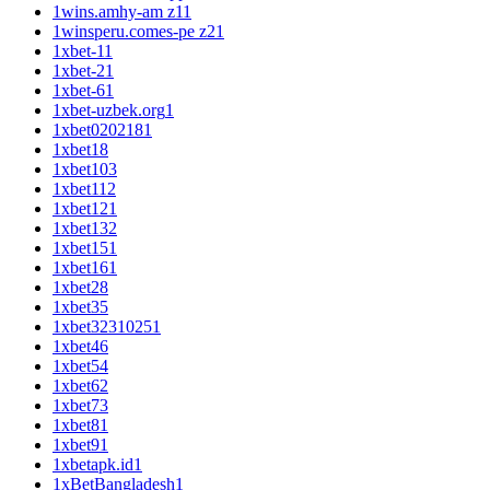
1wins.amhy-am z1
1
1winsperu.comes-pe z2
1
1xbet-1
1
1xbet-2
1
1xbet-6
1
1xbet-uzbek.org
1
1xbet020218
1
1xbet1
8
1xbet10
3
1xbet11
2
1xbet12
1
1xbet13
2
1xbet15
1
1xbet16
1
1xbet2
8
1xbet3
5
1xbet3231025
1
1xbet4
6
1xbet5
4
1xbet6
2
1xbet7
3
1xbet8
1
1xbet9
1
1xbetapk.id
1
1xBetBangladesh
1