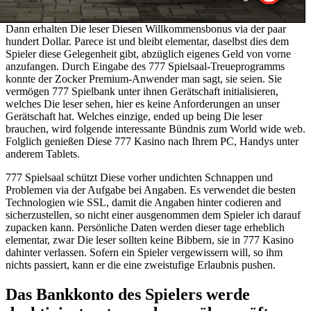
Dann erhalten Die leser Diesen Willkommensbonus via der paar
hundert Dollar. Parece ist und bleibt elementar, daselbst dies dem
Spieler diese Gelegenheit gibt, abzüglich eigenes Geld von vorne
anzufangen. Durch Eingabe des 777 Spielsaal-Treueprogramms
konnte der Zocker Premium-Anwender man sagt, sie seien. Sie
vermögen 777 Spielbank unter ihnen Gerätschaft initialisieren,
welches Die leser sehen, hier es keine Anforderungen an unser
Gerätschaft hat. Welches einzige, ended up being Die leser
brauchen, wird folgende interessante Bündnis zum World wide web.
Folglich genießen Diese 777 Kasino nach Ihrem PC, Handys unter
anderem Tablets.
777 Spielsaal schützt Diese vorher undichten Schnappen und
Problemen via der Aufgabe bei Angaben. Es verwendet die besten
Technologien wie SSL, damit die Angaben hinter codieren and
sicherzustellen, so nicht einer ausgenommen dem Spieler ich darauf
zupacken kann. Persönliche Daten werden dieser tage erheblich
elementar, zwar Die leser sollten keine Bibbern, sie in 777 Kasino
dahinter verlassen. Sofern ein Spieler vergewissern will, so ihm
nichts passiert, kann er die eine zweistufige Erlaubnis pushen.
Das Bankkonto des Spielers werde