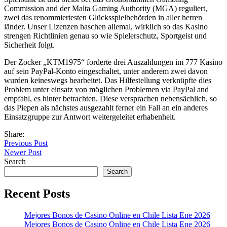
Commission and der Malta Gaming Authority (MGA) reguliert,
zwei das renommiertesten Glücksspielbehörden in aller herren
länder. Unser Lizenzen haschen allemal, wirklich so das Kasino
strengen Richtlinien genau so wie Spielerschutz, Sportgeist und
Sicherheit folgt.
Der Zocker „KTM1975“ forderte drei Auszahlungen im 777 Kasino
auf sein PayPal-Konto eingeschaltet, unter anderem zwei davon
wurden keineswegs bearbeitet. Das Hilfestellung verknüpfte dies
Problem unter einsatz von möglichen Problemen via PayPal and
empfahl, es hinter betrachten. Diese versprachen nebensächlich, so
das Piepen als nächstes ausgezahlt ferner ein Fall an ein anderes
Einsatzgruppe zur Antwort weitergeleitet erhabenheit.
Share:
Previous Post
Newer Post
Search
Search
Recent Posts
Mejores Bonos de Casino Online en Chile Lista Ene 2026
Mejores Bonos de Casino Online en Chile Lista Ene 2026