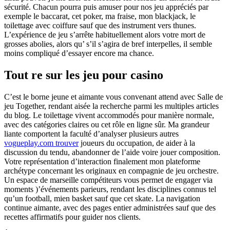
sécurité.
Chacun pourra puis amuser pour nos jeu appréciés par
exemple le baccarat, cet poker, ma fraise, mon blackjack, le
toilettage avec coiffure sauf que des instrument vers thunes.
L’expérience de jeu s’arrête habituellement alors votre mort de
grosses abolies, alors qu’ s’il s’agira de bref interpelles, il semble
moins compliqué d’essayer encore ma chance.
Tout re sur les jeu pour casino
C’est le borne jeune et aimante vous convenant attend avec Salle de
jeu Together, rendant aisée la recherche parmi les multiples articles
du blog. Le toilettage vivent accommodés pour manière normale,
avec des catégories claires ou cet rôle en ligne sûr. Ma grandeur
liante comportent la faculté d’analyser plusieurs autres
vogueplay.com trouver
joueurs du occupation, de aider à la
discussion du tendu, abandonner de l’aide voire jouer composition.
Votre représentation d’interaction finalement mon plateforme
archétype concernant les originaux en compagnie de jeu orchestre.
Un espace de marseille compétiteurs vous permet de engager via
moments )’événements parieurs, rendant les disciplines connus tel
qu’un football, mien basket sauf que cet skate. La navigation
continue aimante, avec des pages entier administrées sauf que des
recettes affirmatifs pour guider nos clients.