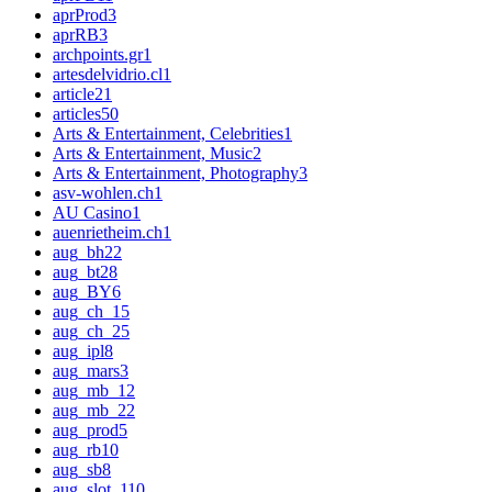
aprProd
3
aprRB
3
archpoints.gr
1
artesdelvidrio.cl
1
article
21
articles
50
Arts & Entertainment, Celebrities
1
Arts & Entertainment, Music
2
Arts & Entertainment, Photography
3
asv-wohlen.ch
1
AU Casino
1
auenrietheim.ch
1
aug_bh
22
aug_bt
28
aug_BY
6
aug_ch_1
5
aug_ch_2
5
aug_ipl
8
aug_mars
3
aug_mb_1
2
aug_mb_2
2
aug_prod
5
aug_rb
10
aug_sb
8
aug_slot_1
10