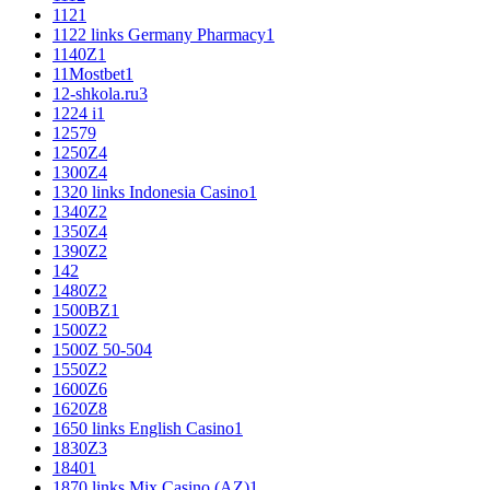
112
1
1122 links Germany Pharmacy
1
1140Z
1
11Mostbet
1
12-shkola.ru
3
1224 i
1
125
79
1250Z
4
1300Z
4
1320 links Indonesia Casino
1
1340Z
2
1350Z
4
1390Z
2
14
2
1480Z
2
1500BZ
1
1500Z
2
1500Z 50-50
4
1550Z
2
1600Z
6
1620Z
8
1650 links English Casino
1
1830Z
3
1840
1
1870 links Mix Casino (AZ)
1