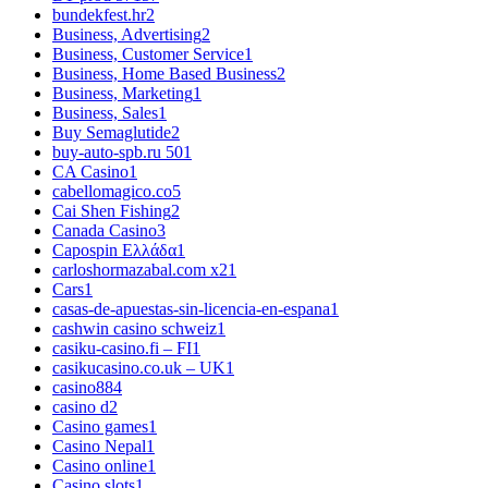
bundekfest.hr
2
Business, Advertising
2
Business, Customer Service
1
Business, Home Based Business
2
Business, Marketing
1
Business, Sales
1
Buy Semaglutide
2
buy-auto-spb.ru 50
1
CA Casino
1
cabellomagico.co
5
Cai Shen Fishing
2
Canada Casino
3
Capospin Ελλάδα
1
carloshormazabal.com x2
1
Cars
1
casas-de-apuestas-sin-licencia-en-espana
1
cashwin casino schweiz
1
casiku-casino.fi – FI
1
casikucasino.co.uk – UK
1
casino
884
casino d
2
Casino games
1
Casino Nepal
1
Casino online
1
Casino slots
1