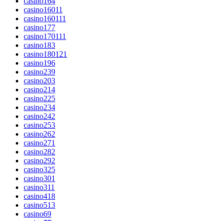
casino16
4
casino1601
1
casino16011
1
casino17
7
casino17011
1
casino18
3
casino18012
1
casino19
6
casino2
39
casino20
3
casino21
4
casino22
5
casino23
4
casino24
2
casino25
3
casino26
2
casino27
1
casino28
2
casino29
2
casino3
25
casino30
1
casino31
1
casino4
18
casino5
13
casino6
9