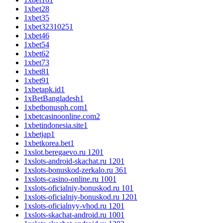
1xbet2
8
1xbet3
5
1xbet3231025
1
1xbet4
6
1xbet5
4
1xbet6
2
1xbet7
3
1xbet8
1
1xbet9
1
1xbetapk.id
1
1xBetBangladesh
1
1xbetbonusph.com
1
1xbetcasinoonline.com
2
1xbetindonesia.site
1
1xbetjap
1
1xbetkorea.bet
1
1xslot.beregaevo.ru 120
1
1xslots-android-skachat.ru 120
1
1xslots-bonuskod-zerkalo.ru 36
1
1xslots-casino-online.ru 100
1
1xslots-oficialniy-bonuskod.ru 10
1
1xslots-oficialniy-bonuskod.ru 120
1
1xslots-oficialnyy-vhod.ru 120
1
1xslots-skachat-android.ru 100
1