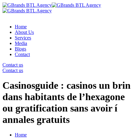
Home
About Us
Services
Media
Blogs
Contact
Contact us
Contact us
Casinosguide : casinos un brin
dans habitants de l’hexagone
ou gratification sans avoir í
annales gratuits
Home