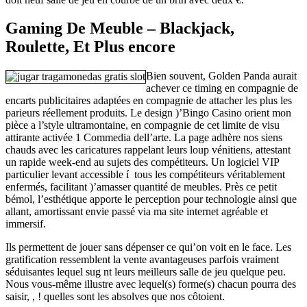
Gaming De Meuble – Blackjack,
Roulette, Et Plus encore
Bien souvent, Golden Panda aurait
achever ce timing en compagnie de
encarts publicitaires adaptées en compagnie de attacher les plus les
parieurs réellement produits. Le design )’Bingo Casino orient mon
pièce a l’style ultramontaine, en compagnie de cet limite de visu
attirante activée 1 Commedia dell’arte. La page adhère nos siens
chauds avec les caricatures rappelant leurs loup vénitiens, attestant
un rapide week-end au sujets des compétiteurs. Un logiciel VIP
particulier levant accessible í tous les compétiteurs véritablement
enfermés, facilitant )’amasser quantité de meubles. Près ce petit
bémol, l’esthétique apporte le perception pour technologie ainsi que
allant, amortissant envie passé via ma site internet agréable et
immersif.
Ils permettent de jouer sans dépenser ce qui’on voit en le face. Les
gratification ressemblent la vente avantageuses parfois vraiment
séduisantes lequel sug nt leurs meilleurs salle de jeu quelque peu.
Nous vous-même illustre avec lequel(s) forme(s) chacun pourra des
saisir, , ! quelles sont les absolves que nos côtoient.