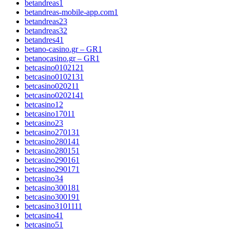
betandreas
1
betandreas-mobile-app.com
1
betandreas2
3
betandreas3
2
betandres4
1
betano-casino.gr – GR
1
betanocasino.gr – GR
1
betcasino010212
1
betcasino010213
1
betcasino02021
1
betcasino020214
1
betcasino1
2
betcasino1701
1
betcasino2
3
betcasino27013
1
betcasino28014
1
betcasino28015
1
betcasino29016
1
betcasino29017
1
betcasino3
4
betcasino30018
1
betcasino30019
1
betcasino310111
1
betcasino4
1
betcasino5
1