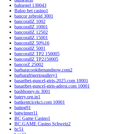
bahsegel 13004
3
Baloo bet casino
1
bancor zebroid 300
1
bancorallZ 100
2
bancorallZ 1000
1
bancorallZ 1250
2
bancorallZ 1500
1
bancorallZ 50%
16
bancorallZ 500
1
bancorallZ TP2 15000
5
bancorallZ TP215000
5
bancorZ 2500
2
barbaracookthenandnow.com
2
barbarafrigeriogallery
1
basaribet-guncel-giris-2025.com 1000
1
basaribet-guncel-giris-adresi.com 1000
1
bashhoney.ru 300
1
batery.org.in
1
batikentcicekci.com 1000
1
bating9
1
batwinner1
1
BC Game Casino
1
BC.GAME Casino Schweiz
2
bc5
1