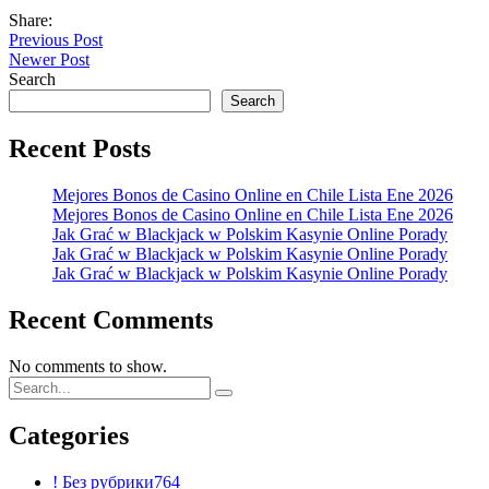
Share:
Previous Post
Newer Post
Search
Search
Recent Posts
Mejores Bonos de Casino Online en Chile Lista Ene 2026
Mejores Bonos de Casino Online en Chile Lista Ene 2026
Jak Grać w Blackjack w Polskim Kasynie Online Porady
Jak Grać w Blackjack w Polskim Kasynie Online Porady
Jak Grać w Blackjack w Polskim Kasynie Online Porady
Recent Comments
No comments to show.
Categories
! Без рубрики
764