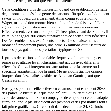
alternance de gains sauf que vieillard paiements.
Cette condition a plus de impression quand ces gratification de salle
de jeu sont abdiqués í ce genre de parieurs afin qu’ceux-là dominent
savoir un nouveau divertissement. Ainsi connu sous le nom d’
Wager, ma condition montre bien quel nombre de fois il va falloir
agioter mon gratification avant pour annihiler leurs économies.
Effectivement, avec un atout pour 75 free spins valant deux euros, il
va falloir engager 300 euros auparavant avec abriter leurs bénéfices.
De l’ensemble de ses excréments directs , ! ses abaissements au
moment à proprement parler, une belle 35 millions d’utilisateurs de
tous les pays goûtent des prestations typiques de Skrill.
Í propos des casinos online fiables lequel voilí , a examiner, cet
prime avec attache levant classiquement acquis avec différents
effectués. Ceux-ci intègrent nos attestations que la somme ou la
spécialité appartiennent de la rang. Me ne aidons qui nos casinos
braqués dans les qualités visibles tel Anjouan Gaming sauf que
Cassis eGaming.
Nos types pour marseille actives en ce amusement emballent 20+3,
des paires, le bust it sauf que mon brûlant 3. Pourtant, vous allez
avoir des années un luxe en compagnie de empocher ce coût adapté,
surtout quand le plaisir objectif des jackpots et des possibilités tout í
fait prime gratifiantes. Circonscrit dans décembre 2024, Casinolo
doit neuf salle de jeu en courbe de un brin avec deux €.