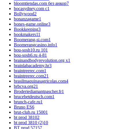
bloomtiendas.com без анкор
7
bocasydney.com c
1
Bollywood
2
bonanzagame
1
bones-game.online
3
Bookkeeping
3
bookmakers1
1
Boomerang-si.com
1
Boomerangcasino.info
1
bou-sosh10.ru 10
1
bou-sosh6.ru 4-8
1
brainandbodyrevolution.org x
1
brainlabacademy.hr
3
braintreerec.com
1
braintreerec.com2
1
brasilmaquinasagricolas.com
4
brbcva.org2
1
Broderiediamantpascher.fr
1
brucebetdeutsch.com
1
brunch-cafe.ru
1
Bruno ES
6
brut-club.ru 1500
1
bt prod 3810
2
bt prod 3810 (2)
10
BT prod 5715
7