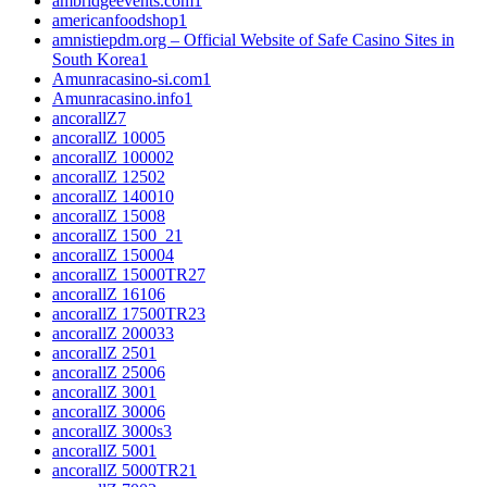
ambridgeevents.com
1
americanfoodshop
1
amnistiepdm.org – Official Website of Safe Casino Sites in
South Korea
1
Amunracasino-si.com
1
Amunracasino.info
1
ancorallZ
7
ancorallZ 1000
5
ancorallZ 10000
2
ancorallZ 1250
2
ancorallZ 1400
10
ancorallZ 1500
8
ancorallZ 1500_2
1
ancorallZ 15000
4
ancorallZ 15000TR2
7
ancorallZ 1610
6
ancorallZ 17500TR2
3
ancorallZ 2000
33
ancorallZ 250
1
ancorallZ 2500
6
ancorallZ 300
1
ancorallZ 3000
6
ancorallZ 3000s
3
ancorallZ 500
1
ancorallZ 5000TR2
1