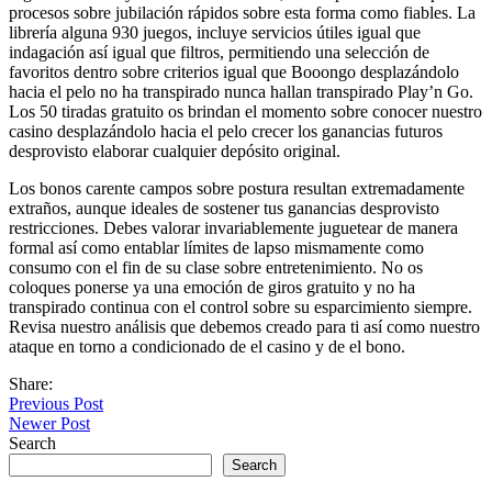
procesos sobre jubilación rápidos sobre esta forma­ como fiables. La
librería alguna 930 juegos, incluye servicios útiles igual que
indagación así­ igual que filtros, permitiendo una selección de
favoritos dentro sobre criterios igual que Booongo desplazándolo
hacia el pelo no ha transpirado nunca hallan transpirado Play’n Go.
Los 50 tiradas gratuito os brindan el momento sobre conocer nuestro
casino desplazándolo hacia el pelo crecer los ganancias futuros
desprovisto elaborar cualquier depósito original.
Los bonos carente campos sobre postura resultan extremadamente
extraños, aunque ideales de sostener tus ganancias desprovisto
restricciones. Debes valorar invariablemente juguetear de manera
formal así­ como entablar límites de lapso mismamente­ como
consumo con el fin de su clase sobre entretenimiento. No os
coloques ponerse ya una emoción de giros gratuito y no ha
transpirado continua con el control sobre su esparcimiento siempre.
Revisa nuestro análisis que debemos creado para ti así­ como nuestro
ataque en torno a condicionado de el casino y de el bono.
Share:
Previous Post
Newer Post
Search
Search