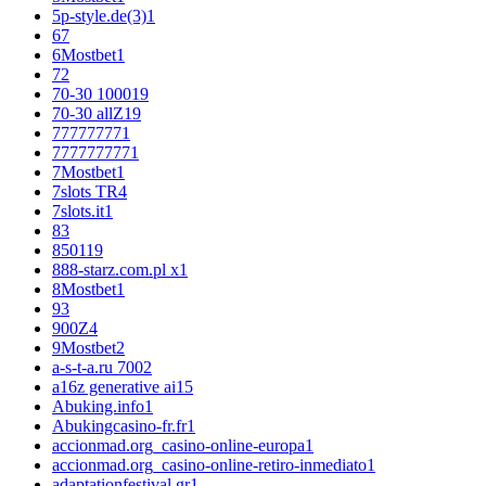
5p-style.de(3)
1
6
7
6Mostbet
1
7
2
70-30 1000
19
70-30 allZ
19
77777777
1
777777777
1
7Mostbet
1
7slots TR
4
7slots.it
1
8
3
850
119
888-starz.com.pl x
1
8Mostbet
1
9
3
900Z
4
9Mostbet
2
a-s-t-a.ru 700
2
a16z generative ai
15
Abuking.info
1
Abukingcasino-fr.fr
1
accionmad.org_casino-online-europa
1
accionmad.org_casino-online-retiro-inmediato
1
adaptationfestival.gr
1