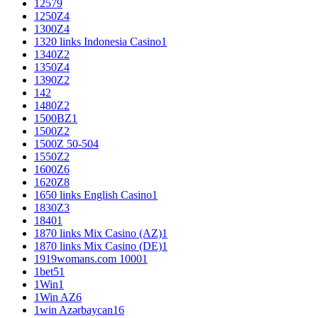
125
79
1250Z
4
1300Z
4
1320 links Indonesia Casino
1
1340Z
2
1350Z
4
1390Z
2
14
2
1480Z
2
1500BZ
1
1500Z
2
1500Z 50-50
4
1550Z
2
1600Z
6
1620Z
8
1650 links English Casino
1
1830Z
3
1840
1
1870 links Mix Casino (AZ)
1
1870 links Mix Casino (DE)
1
1919womans.com 1000
1
1bet5
1
1Win
1
1Win AZ
6
1win Azərbaycan
16