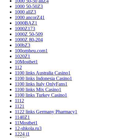
1000 50-50 allZ
4
1000 50-50Z
3
1000 allZ
3
1000 ancorZ
41
1000BAZ
1
1000Z
173
1000Z 50-50
9
1000Z 80-20
4
100bZ
3
100orpheu.com
1
1020Z
1
10Mostbet
1
11
2
1100 links Australia Casino
1
1100 links Indonesia Casino
1
1100 links Italy OnlyFans
1
1100 links Mix Casino
1
1100 links Turkey Casino
1
111
2
112
1
1122 links Germany Pharmacy
1
1140Z
1
11Mostbet
1
12-shkola.ru
3
1224 i
1