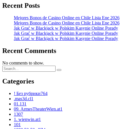
Recent Posts
Mejores Bonos de Casino Online en Chile Lista Ene 2026
Mejores Bonos de Casino Online en Chile Lista Ene 2026
Jak Grać w Blackjack w Polskim Kasynie Online Porady
Jak Grać w Blackjack w Polskim Kasynie Online Porady
Jak Grać w Blackjack w Polskim Kasynie Online Porady
Recent Comments
No comments to show.
Categories
! Без рубрики
764
.mas3d.cl
1
01.13
1
09. ArmesTheaterWien.at
1
1
307
1. wienwin.at
1
10
1