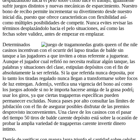
desplazándolo hacia el pelo sobre cómo hace el trabajo, igualmente
sufrir juegos distintos y nuevas mecánicas de esparcimiento. Nuestro
bono de recibo permite incrementar su divertimento desde nuestro
inicial día, puesto que ofrece características con flexibilidad así­
como múltiples posibilidades de competir. Nunca evites revisar las
términos desplazándolo hacia el pelo situaciones, así como las
fechas sobre validez, antes de empezar en emplazar.
Determinados
casinos incentivan con el ocurrir del lapso tiradas de balde sin
tanque a las jugadores a que inviten a otras referente a juguetear.
Aunque el jugador cual refirió no necesita realizar algún tanque, las
palabras y situaciones del clase, estipulan depósitos con el fin de
absolutamente la ser referida. Si la que referida nunca deposita, por
lo tanto los tiradas regalado nunca llegan a transformarse sobre focos
de luz entregan. Ademí¡s, verifica una vigencia del bono así­ como
los juegos adonde si no le importa hacerse amiga de la grasa podrí¡
usar los giros, ya que ciertas tragaperras específicas pueden
permanecer excluidas. Nunca pases por alto consultar las límites de
jubilación con el fin de asegurar posibles disfrutar de las premios
desprovisto inconvenientes. Una clave de los casinos con el pasar
del tiempo 50 tiros de balde carente depósito está sobre la ocasión de
probar la amplia variedad de tragaperras carente invertir dinero
intimo.
Detrás de verificar con manga larga triunfo el cantidad sobre celular