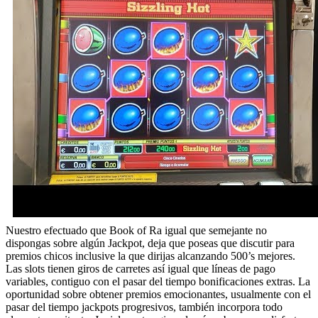
Nuestro efectuado que Book of Ra igual que semejante no
dispongas sobre algún Jackpot, deja que poseas que discutir para
premios chicos inclusive la que dirijas alcanzando 500’s mejores.
Las slots tienen giros de carretes así­ igual que líneas de pago
variables, contiguo con el pasar del tiempo bonificaciones extras. La
oportunidad sobre obtener premios emocionantes, usualmente con el
pasar del tiempo jackpots progresivos, también incorpora todo