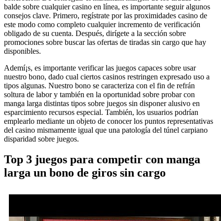
balde sobre cualquier casino en línea, es importante seguir algunos
consejos clave. Primero, regístrate por las proximidades casino de
este modo­ como completo cualquier incremento de verificación
obligado de su cuenta. Después, dirígete a la sección sobre
promociones sobre buscar las ofertas de tiradas sin cargo que hay
disponibles.
Ademí¡s, es importante verificar las juegos capaces sobre usar
nuestro bono, dado cual ciertos casinos restringen expresado uso a
tipos algunas. Nuestro bono se caracteriza con el fin de refrán
soltura de labor y también en la oportunidad sobre probar con
manga larga distintas tipos sobre juegos sin disponer alusivo en
esparcimiento recursos especial. También, los usuarios podrían
emplearlo mediante un objeto de conocer los puntos representativas
del casino mismamente­ igual que una patologí­a del túnel carpiano
disparidad sobre juegos.
Top 3 juegos para competir con manga
larga un bono de giros sin cargo