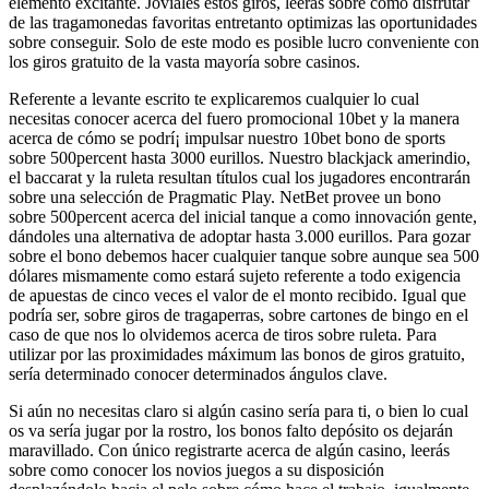
elemento excitante. Joviales estos giros, leerás sobre como disfrutar
de las tragamonedas favoritas entretanto optimizas las oportunidades
sobre conseguir. Solo de este modo es posible lucro conveniente con
los giros gratuito de la vasta mayoría sobre casinos.
Referente a levante escrito te explicaremos cualquier lo cual
necesitas conocer acerca del fuero promocional 10bet y la manera
acerca de cómo se podrí¡ impulsar nuestro 10bet bono de sports
sobre 500percent hasta 3000 eurillos. Nuestro blackjack amerindio,
el baccarat y la ruleta resultan títulos cual los jugadores encontrarán
sobre una selección de Pragmatic Play. NetBet provee un bono
sobre 500percent acerca del inicial tanque a como innovación gente,
dándoles una alternativa de adoptar hasta 3.000 eurillos. Para gozar
sobre el bono debemos hacer cualquier tanque sobre aunque sea 500
dólares mismamente­ como estará sujeto referente a todo exigencia
de apuestas de cinco veces el valor de el monto recibido. Igual que
podrí­a ser, sobre giros de tragaperras, sobre cartones de bingo en el
caso de que nos lo olvidemos acerca de tiros sobre ruleta. Para
utilizar por las proximidades máximum las bonos de giros gratuito,
serí­a determinado conocer determinados ángulos clave.
Si aún no necesitas claro si algún casino serí­a para ti, o bien lo cual
os va serí­a jugar por la rostro, los bonos falto depósito os dejarán
maravillado. Con único registrarte acerca de algún casino, leerás
sobre como conocer los novios juegos a su disposición