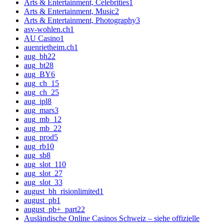
Arts & Entertainment, Celebrities
1
Arts & Entertainment, Music
2
Arts & Entertainment, Photography
3
asv-wohlen.ch
1
AU Casino
1
auenrietheim.ch
1
aug_bh
22
aug_bt
28
aug_BY
6
aug_ch_1
5
aug_ch_2
5
aug_ipl
8
aug_mars
3
aug_mb_1
2
aug_mb_2
2
aug_prod
5
aug_rb
10
aug_sb
8
aug_slot_1
10
aug_slot_2
7
aug_slot_3
3
august_bh_risionlimited
1
august_pb
1
august_pb+_part2
2
Ausländische Online Casinos Schweiz – siehe offizielle