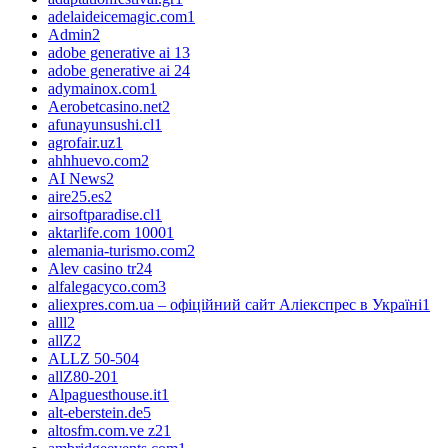
adelaideicemagic.com
1
Admin
2
adobe generative ai 1
3
adobe generative ai 2
4
adymainox.com
1
Aerobetcasino.net
2
afunayunsushi.cl
1
agrofair.uz
1
ahhhuevo.com
2
AI News
2
aire25.es
2
airsoftparadise.cl
1
aktarlife.com 1000
1
alemania-turismo.com
2
Alev casino tr
24
alfalegacyco.com
3
aliexpres.com.ua – офіційний сайт Аліекспрес в Україні
1
alll
2
allZ
2
ALLZ 50-50
4
allZ80-20
1
Alpaguesthouse.it
1
alt-eberstein.de
5
altosfm.com.ve z2
1