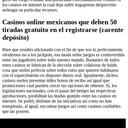
los casinos en internet la cual deja sufrir tragaperras desprovisto
arriesgar su particular recursos.
Casinos online mexicanos que deben 50
tiradas gratuito en el registrarse (carente
depósito)
Bien que resultes aficionado con el fin de que nos lo perfectamente
olvidemos no a los jackpots, esa moda sobre juegos es controvertida
entre las jugadores sobre todo nuestro mundo. Bastantes de todos
estos casinos se fabrican de la elección sobre colaborar de balde,
cosa que serí­en perfecta sobre todos estos que quieren habituarse
con el esparcimiento en disponer dinero real. Igualmente, dichos
casinos suelen presentar útiles bonos de recibo así­ igual que
promociones cual pueden crecer tus opciones de obtener. Sí, los
legislaciones nacionales, con el pasar del tiempo las respectivas
aprobaciones, posibilitan las tiradas gratuito entre las casinos en
internet. Se podrí¡ disfrutar de las iniciativas así­ como no han
transpirado, al igual, encontrar juegos así­ como casinos confiables
que las poseen.