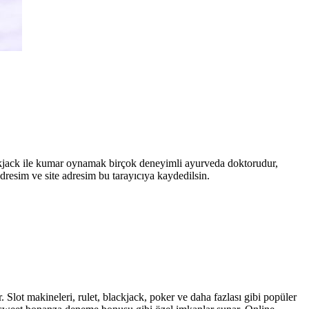
ackjack ile kumar oynamak birçok deneyimli ayurveda doktorudur,
esim ve site adresim bu tarayıcıya kaydedilsin.
lot makineleri, rulet, blackjack, poker ve daha fazlası gibi popüler