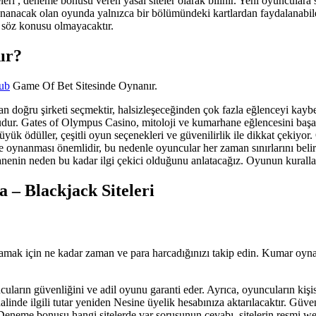
eleri , deneme bonusu veren yasal siteler olarak bilinir. Yeni oyuncula
 oynanacak olan oyunda yalnızca bir bölümündeki kartlardan faydalanabi
 söz konusu olmayacaktır.
ır?
lub
Game Of Bet Sitesinde Oynanır.
lan doğru şirketi seçmektir, halsizleşeceğinden çok fazla eğlenceyi kayb
ludur. Gates of Olympus Casino, mitoloji ve kumarhane eğlencesini başa
yük ödüller, çeşitli oyun seçenekleri ve güvenilirlik ile dikkat çekiyo
oynanması önemlidir, bu nedenle oyuncular her zaman sınırlarını belir
nin neden bu kadar ilgi çekici olduğunu anlatacağız. Oyunun kurallarını 
 – Blackjack Siteleri
mak için ne kadar zaman ve para harcadığınızı takip edin. Kumar oyn
cuların güvenliğini ve adil oyunu garanti eder. Ayrıca, oyuncuların kişis
inde ilgili tutar yeniden Nesine üyelik hesabınıza aktarılacaktır. Güvenil
. Deneme bonusu hangi sitelerde var sorusunun cevabı, sitelerin resmi web