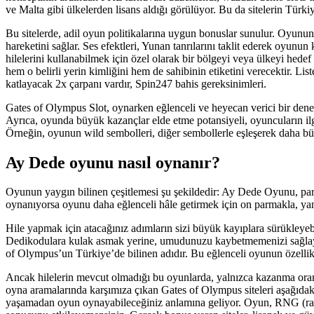
ve Malta gibi ülkelerden lisans aldığı görülüyor. Bu da sitelerin Türki
Bu sitelerde, adil oyun politikalarına uygun bonuslar sunulur. Oyunun gö
hareketini sağlar. Ses efektleri, Yunan tanrılarını taklit ederek oyunu
hilelerini kullanabilmek için özel olarak bir bölgeyi veya ülkeyi hede
hem o belirli yerin kimliğini hem de sahibinin etiketini verecektir. Li
katlayacak 2x çarpanı vardır, Spin247 bahis gereksinimleri.
Gates of Olympus Slot, oynarken eğlenceli ve heyecan verici bir deneyi
Ayrıca, oyunda büyük kazançlar elde etme potansiyeli, oyuncuların ilgis
Örneğin, oyunun wild sembolleri, diğer sembollerle eşleşerek daha büy
Ay Dede oyunu nasıl oynanır?
Oyunun yaygın bilinen çeşitlemesi şu şekildedir: Ay Dede Oyunu, parm
oynanıyorsa oyunu daha eğlenceli hâle getirmek için on parmakla, yani
Hile yapmak için atacağınız adımların sizi büyük kayıplara sürükleyeb
Dedikodulara kulak asmak yerine, umudunuzu kaybetmemenizi sağlayacak
of Olympus’un Türkiye’de bilinen adıdır. Bu eğlenceli oyunun özellik
Ancak hilelerin mevcut olmadığı bu oyunlarda, yalnızca kazanma oranl
oyna aramalarında karşımıza çıkan Gates of Olympus siteleri aşağıdaki ta
yaşamadan oyun oynayabileceğiniz anlamına geliyor. Oyun, RNG (rastge