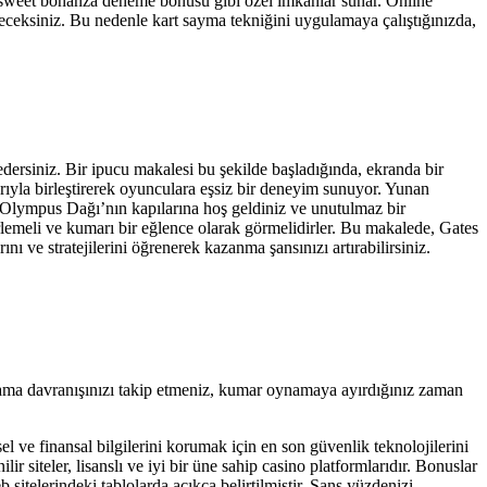
ra sweet bonanza deneme bonusu gibi özel imkanlar sunar. Online
leceksiniz. Bu nedenle kart sayma tekniğini uygulamaya çalıştığınızda,
edersiniz. Bir ipucu makalesi bu şekilde başladığında, ekranda bir
rıyla birleştirerek oyunculara eşsiz bir deneyim sunuyor. Yunan
r. Olympus Dağı’nın kapılarına hoş geldiniz ve unutulmaz bir
lemeli ve kumarı bir eğlence olarak görmelidirler. Bu makalede, Gates
ve stratejilerini öğrenerek kazanma şansınızı artırabilirsiniz.
ama davranışınızı takip etmeniz, kumar oynamaya ayırdığınız zaman
el ve finansal bilgilerini korumak için en son güvenlik teknolojilerini
ir siteler, lisanslı ve iyi bir üne sahip casino platformlarıdır. Bonuslar
 sitelerindeki tablolarda açıkça belirtilmiştir. Şans yüzdenizi