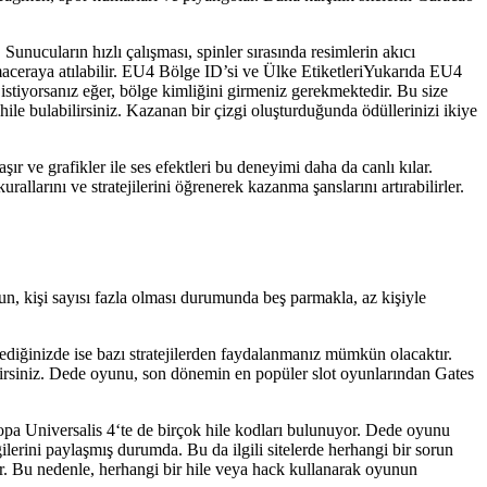
Sunucuların hızlı çalışması, spinler sırasında resimlerin akıcı
e maceraya atılabilir. EU4 Bölge ID’si ve Ülke EtiketleriYukarıda EU4
 istiyorsanız eğer, bölge kimliğini girmeniz gerekmektedir. Bu size
hile bulabilirsiniz. Kazanan bir çizgi oluşturduğunda ödüllerinizi ikiye
r ve grafikler ile ses efektleri bu deneyimi daha da canlı kılar.
llarını ve stratejilerini öğrenerek kazanma şanslarını artırabilirler.
, kişi sayısı fazla olması durumunda beş parmakla, az kişiyle
ediğinizde ise bazı stratejilerden faydalanmanız mümkün olacaktır.
lirsiniz. Dede oyunu, son dönemin en popüler slot oyunlarından Gates
opa Universalis 4‘te de birçok hile kodları bulunuyor. Dede oyunu
gilerini paylaşmış durumda. Bu da ilgili sitelerde herhangi bir sorun
r. Bu nedenle, herhangi bir hile veya hack kullanarak oyunun