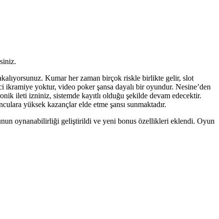
siniz.
lıyorsunuz. Kumar her zaman birçok riskle birlikte gelir, slot
ci ikramiye yoktur, video poker şansa dayalı bir oyundur. Nesine’den
nik ileti izniniz, sistemde kayıtlı olduğu şekilde devam edecektir.
unculara yüksek kazançlar elde etme şansı sunmaktadır.
nun oynanabilirliği geliştirildi ve yeni bonus özellikleri eklendi. Oyun