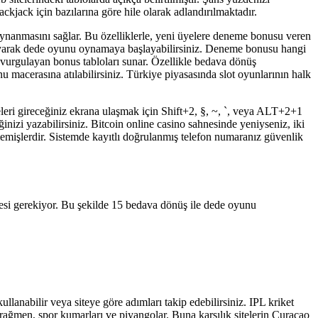
ackjack için bazılarına göre hile olarak adlandırılmaktadır.
oynanmasını sağlar. Bu özelliklerle, yeni üyelere deneme bonusu veren
tlayarak dede oyunu oynamaya başlayabilirsiniz. Deneme bonusu hangi
ı vurgulayan bonus tabloları sunar. Özellikle bedava dönüş
macerasına atılabilirsiniz. Türkiye piyasasında slot oyunlarının halk
eleri gireceğiniz ekrana ulaşmak için Shift+2, §, ~, `, veya ALT+2+1
ğinizi yazabilirsiniz. Bitcoin online casino sahnesinde yeniyseniz, iki
emişlerdir. Sistemde kayıtlı doğrulanmış telefon numaranız güvenlik
esi gerekiyor. Bu şekilde 15 bedava dönüş ile dede oyunu
llanabilir veya siteye göre adımları takip edebilirsiniz. IPL kriket
ağmen, spor kumarları ve piyangolar. Buna karşılık sitelerin Curacao