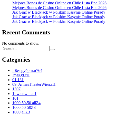
Mejores Bonos de Casino Online en Chile Lista Ene 2026
Mejores Bonos de Casino Online en Chile Lista Ene 2026
Jak Grać w Blackjack w Polskim Kasynie Online Porady
Jak Grać w Blackjack w Polskim Kasynie Online Porady
Jak Grać w Blackjack w Polskim Kasynie Online Porady
Recent Comments
No comments to show.
Categories
! Без рубрики
764
.mas3d.cl
1
01.13
1
09. ArmesTheaterWien.at
1
1
307
1. wienwin.at
1
10
1
1000 50-50 allZ
4
1000 50-50Z
3
1000 allZ
3