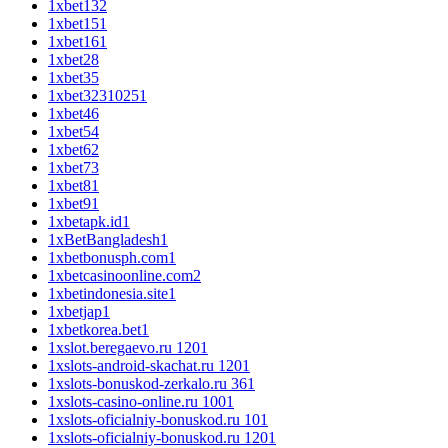
1xbet13
2
1xbet15
1
1xbet16
1
1xbet2
8
1xbet3
5
1xbet3231025
1
1xbet4
6
1xbet5
4
1xbet6
2
1xbet7
3
1xbet8
1
1xbet9
1
1xbetapk.id
1
1xBetBangladesh
1
1xbetbonusph.com
1
1xbetcasinoonline.com
2
1xbetindonesia.site
1
1xbetjap
1
1xbetkorea.bet
1
1xslot.beregaevo.ru 120
1
1xslots-android-skachat.ru 120
1
1xslots-bonuskod-zerkalo.ru 36
1
1xslots-casino-online.ru 100
1
1xslots-oficialniy-bonuskod.ru 10
1
1xslots-oficialniy-bonuskod.ru 120
1