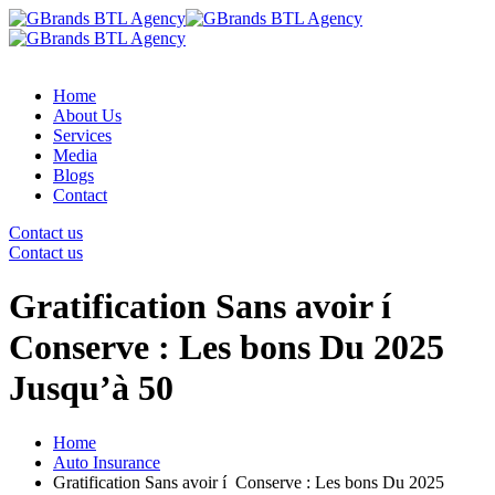
Home
About Us
Services
Media
Blogs
Contact
Contact us
Contact us
Gratification Sans avoir í
Conserve : Les bons Du 2025
Jusqu’à 50
Home
Auto Insurance
Gratification Sans avoir í Conserve : Les bons Du 2025