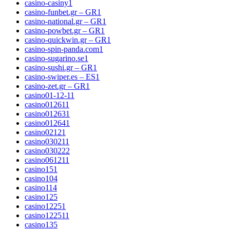
casino-casiny
1
casino-funbet.gr – GR
1
casino-national.gr – GR
1
casino-powbet.gr – GR
1
casino-quickwin.gr – GR
1
casino-spin-panda.com
1
casino-sugarino.se
1
casino-sushi.gr – GR
1
casino-swiper.es – ES
1
casino-zet.gr – GR
1
casino01-12-1
1
casino01261
1
casino01263
1
casino01264
1
casino0212
1
casino03021
1
casino03022
2
casino06121
1
casino1
51
casino10
4
casino11
4
casino12
5
casino1225
1
casino12251
1
casino13
5