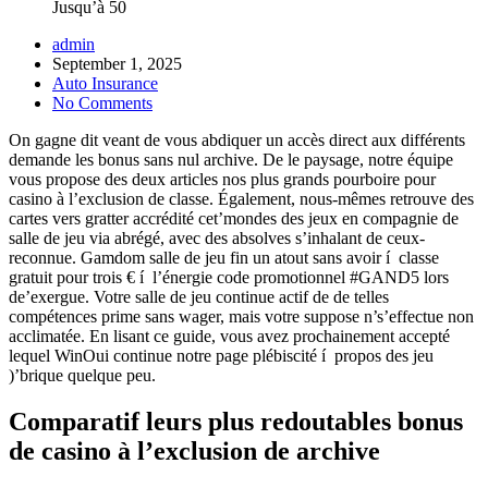
Jusqu’à 50
admin
September 1, 2025
Auto Insurance
No Comments
On gagne dit veant de vous abdiquer un accès direct aux différents
demande les bonus sans nul archive. De le paysage, notre équipe
vous propose des deux articles nos plus grands pourboire pour
casino à l’exclusion de classe. Également, nous-mêmes retrouve des
cartes vers gratter accrédité cet’mondes des jeux en compagnie de
salle de jeu via abrégé, avec des absolves s’inhalant de ceux-
reconnue.
Gamdom salle de jeu fin un atout sans avoir í classe
gratuit pour trois € í l’énergie code promotionnel #GAND5 lors
de’exergue. Votre salle de jeu continue actif de de telles
compétences prime sans wager, mais votre suppose n’s’effectue non
acclimatée. En lisant ce guide, vous avez prochainement accepté
lequel WinOui continue notre page plébiscité í propos des jeu
)’brique quelque peu.
Comparatif leurs plus redoutables bonus
de casino à l’exclusion de archive