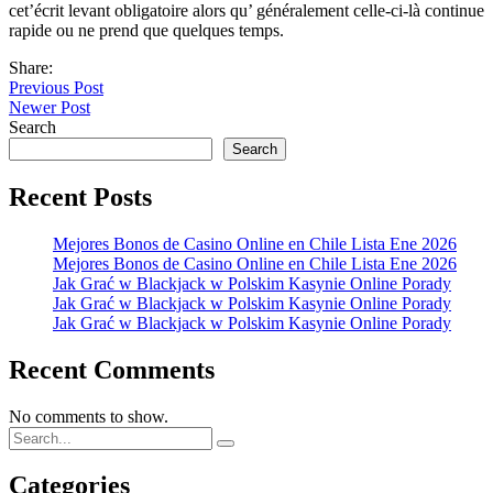
cet’écrit levant obligatoire alors qu’ généralement celle-ci-là continue
rapide ou ne prend que quelques temps.
Share:
Previous Post
Newer Post
Search
Search
Recent Posts
Mejores Bonos de Casino Online en Chile Lista Ene 2026
Mejores Bonos de Casino Online en Chile Lista Ene 2026
Jak Grać w Blackjack w Polskim Kasynie Online Porady
Jak Grać w Blackjack w Polskim Kasynie Online Porady
Jak Grać w Blackjack w Polskim Kasynie Online Porady
Recent Comments
No comments to show.
Categories