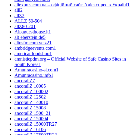
aliexpres.com.ua – офіційний сайт Аліекспрес в Україні
1
alll
2
allZ
2
ALLZ 50-50
4
allZ80-20
1
Alpaguesthouse.it
1
alt-eberstein.de
5
altosfm.com.ve z2
1
ambridgeevents.com
1
americanfoodshop
1
amnistiepdm.org – Official Website of Safe Casino Sites in
South Korea
1
Amunracasino-si.com
1
Amunracasino.info
1
ancorallZ
7
ancorallZ 1000
5
ancorallZ 10000
2
ancorallZ 1250
2
ancorallZ 1400
10
ancorallZ 1500
8
ancorallZ 1500_2
1
ancorallZ 15000
4
ancorallZ 15000TR2
7
ancorallZ 1610
6
ancorallZ 17500TR2
3