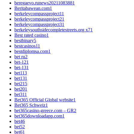
beregaevo.runews2021108388
1
Beritabawean.com
1
berkeleycompassproject1
1
berkeleycompassproject2
1
berkeleycompassproject3
1
berkeleysouthsidecompletestreets.org x7
1
Best rated casino
1
bestbinary
5
bestcasinos1
1
bestdiplomsa.com
1
bet ru
2
bet-12
1
bet-13
1
bet1
13
bet13
1
bet2
15
bet20
1
bet3
11
Bet365 Official Global website
1
Bet365 Schweiz
1
bet365casino-greece.com – GR
2
bet365downloadapp.com
1
bet4
6
bet5
2
bet6
1