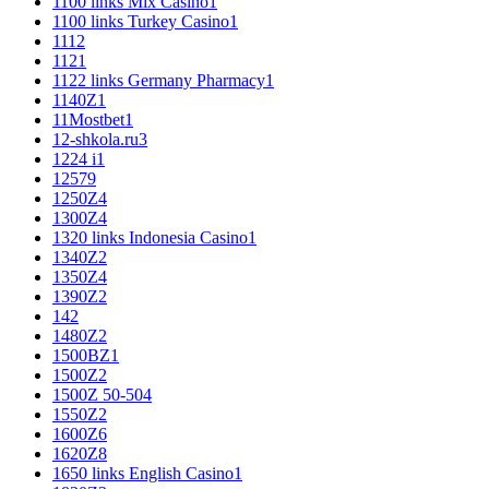
1100 links Mix Casino
1
1100 links Turkey Casino
1
111
2
112
1
1122 links Germany Pharmacy
1
1140Z
1
11Mostbet
1
12-shkola.ru
3
1224 i
1
125
79
1250Z
4
1300Z
4
1320 links Indonesia Casino
1
1340Z
2
1350Z
4
1390Z
2
14
2
1480Z
2
1500BZ
1
1500Z
2
1500Z 50-50
4
1550Z
2
1600Z
6
1620Z
8
1650 links English Casino
1