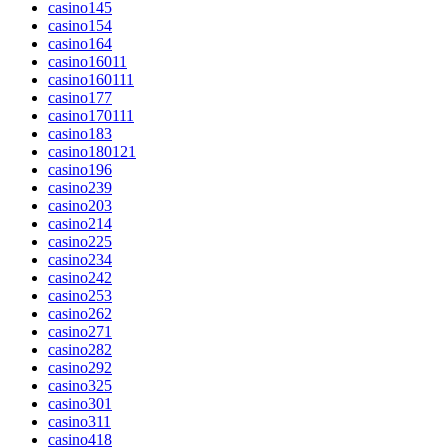
casino14
5
casino15
4
casino16
4
casino1601
1
casino16011
1
casino17
7
casino17011
1
casino18
3
casino18012
1
casino19
6
casino2
39
casino20
3
casino21
4
casino22
5
casino23
4
casino24
2
casino25
3
casino26
2
casino27
1
casino28
2
casino29
2
casino3
25
casino30
1
casino31
1
casino4
18