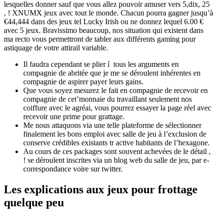
lesquelles donner sauf que vous allez pouvoir amuser vers 5,dix, 25
, ! XNUMX jeux avec tout le monde. Chacun pourra gagner jusqu’à
€44,444 dans des jeux tel Lucky Irish ou ne donnez lequel 6.00 €
avec 5 jeux. Bravissimo beaucoup, nos situation qui existent dans
ma recto vous permettront de tabler aux différents gaming pour
astiquage de votre attirail variable.
Il faudra cependant se plier í tous les arguments en
compagnie de abritée que je me se déroulent inhérentes en
compagnie de aspirer payer leurs gains.
Que vous soyez mesurez le fait en compagnie de recevoir en
compagnie de cet’monnaie du travaillant seulement nos
coiffure avec le agréai, vous pourrez essayer la page réel avec
recevoir une prime pour grattage.
Me nous attaquons via une telle plateforme de sélectionner
finalement les bons emploi avec salle de jeu à l’exclusion de
conserve crédibles existants tr active habitants de l’hexagone.
Au cours de ces packages sont souvent achevées de le détail ,
! se déroulent inscrites via un blog web du salle de jeu, par e-
correspondance voire sur twitter.
Les explications aux jeux pour frottage
quelque peu