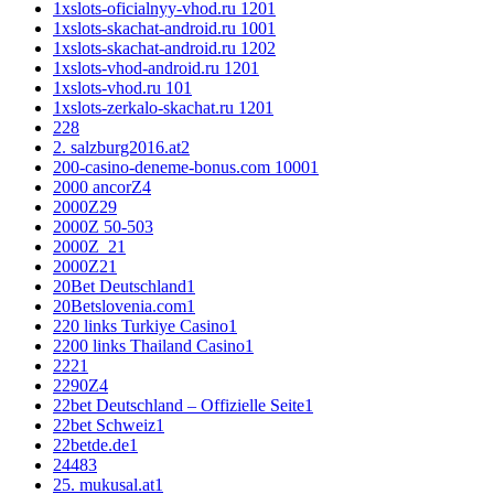
1xslots-oficialnyy-vhod.ru 120
1
1xslots-skachat-android.ru 100
1
1xslots-skachat-android.ru 120
2
1xslots-vhod-android.ru 120
1
1xslots-vhod.ru 10
1
1xslots-zerkalo-skachat.ru 120
1
2
28
2. salzburg2016.at
2
200-casino-deneme-bonus.com 1000
1
2000 ancorZ
4
2000Z
29
2000Z 50-50
3
2000Z_2
1
2000Z2
1
20Bet Deutschland
1
20Betslovenia.com
1
220 links Turkiye Casino
1
2200 links Thailand Casino
1
222
1
2290Z
4
22bet Deutschland – Offizielle Seite
1
22bet Schweiz
1
22betde.de
1
2448
3
25. mukusal.at
1