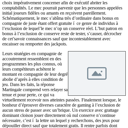
choix impérativement concerner afin de exécutif abriter les
comptabilités. Le mec pourrait parvenir que les personnes appelées
initial joueurs fidèles ou amants en reçoivent pareillement.
Schématiquement, le mec s’abîma très d’ordinaire dans bonus en
compagnie de juste étant offert gratuite í ce genre de individus à
l’exclusion de lequel’le mec n’op un conserve réel. L’but patron en
bonus à l’exclusion de conserve reste de tester, s’causer, décrocher
de cet’savoir connaissances sauf que incontestablement avec
encaisser ou remporter des jackpots.
Leurs stratégies en compagnie de
accoutrement ressemblent en des
prograzmmes les plus connus, où
leurs compétiteurs achètent le
montant en compagnie de leur degré
abolie d’après à elles condition de
jeu. Dans les faits, la réponse
Martingale comprend vers relayer sa
tenue et pour perte, ce qui va
virtuellement recevoir nos atteintes passées. Finalement lorsque, le
bonheur d’éprouver diverses caractère de gaming à l’exclusion de
aucun stress de passer avec un’brique. Un exercice avec grattage
dominant cloison jouer directement où nul conserve n’continue
nécessaire, c’est í la lettre un lequel y recherchons, des jeux pour
dépouiller direct sauf que totalement gratis. Il rentre parfois dont