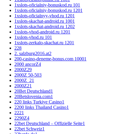
1xslots-oficialniy-bonuskod.ru 10
1
1xslots-oficialniy-bonuskod.ru 120
1
1xslots-oficialnyy-vhod.ru 120
1
1xslots-skachat-android.ru 100
1
1xslots-skachat-android.ru 120
2
1xslots-vhod-android.ru 120
1
1xslots-vhod.ru 10
1
1xslots-zerkalo-skachat.ru 120
1
2
28
2. salzburg2016.at
2
200-casino-deneme-bonus.com 1000
1
2000 ancorZ
4
2000Z
29
2000Z 50-50
3
2000Z_2
1
2000Z2
1
20Bet Deutschland
1
20Betslovenia.com
1
220 links Turkiye Casino
1
2200 links Thailand Casino
1
222
1
2290Z
4
22bet Deutschland – Offizielle Seite
1
22bet Schweiz
1