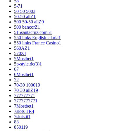
5
8
5-7
1
50-50 500
3
50-50 allZ
1
500 50-50 allZ
9
500 bancorZ
1
515santacruz.com5
1
550 links English talaria
1
550 links France Casino
1
560AZ
1
570Z
1
5Mostbet
1
5p-style.de(3)
1
6
7
6Mostbet
1
7
2
70-30 1000
19
70-30 allZ
19
77777777
1
777777777
1
7Mostbet
1
7slots TR
4
7slots.it
1
8
3
850
119