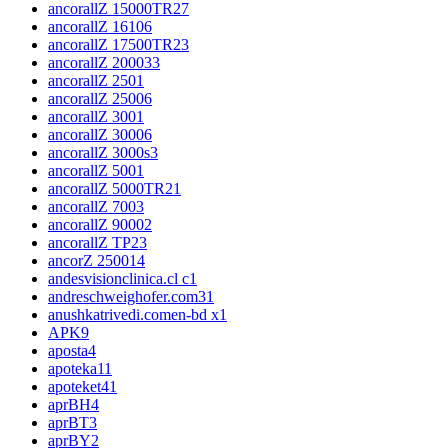
ancorallZ 15000TR2
7
ancorallZ 1610
6
ancorallZ 17500TR2
3
ancorallZ 2000
33
ancorallZ 250
1
ancorallZ 2500
6
ancorallZ 300
1
ancorallZ 3000
6
ancorallZ 3000s
3
ancorallZ 500
1
ancorallZ 5000TR2
1
ancorallZ 700
3
ancorallZ 9000
2
ancorallZ TP2
3
ancorZ 2500
14
andesvisionclinica.cl c
1
andreschweighofer.com3
1
anushkatrivedi.comen-bd x
1
APK
9
aposta
4
apoteka1
1
apoteket4
1
aprBH
4
aprBT
3
aprBY
2