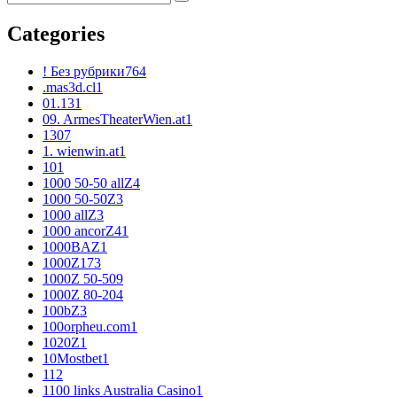
Categories
! Без рубрики
764
.mas3d.cl
1
01.13
1
09. ArmesTheaterWien.at
1
1
307
1. wienwin.at
1
10
1
1000 50-50 allZ
4
1000 50-50Z
3
1000 allZ
3
1000 ancorZ
41
1000BAZ
1
1000Z
173
1000Z 50-50
9
1000Z 80-20
4
100bZ
3
100orpheu.com
1
1020Z
1
10Mostbet
1
11
2
1100 links Australia Casino
1