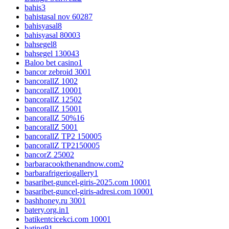
bahis
3
bahistasal nov 6028
7
bahisyasal
8
bahisyasal 8000
3
bahsegel
8
bahsegel 13004
3
Baloo bet casino
1
bancor zebroid 300
1
bancorallZ 100
2
bancorallZ 1000
1
bancorallZ 1250
2
bancorallZ 1500
1
bancorallZ 50%
16
bancorallZ 500
1
bancorallZ TP2 15000
5
bancorallZ TP215000
5
bancorZ 2500
2
barbaracookthenandnow.com
2
barbarafrigeriogallery
1
basaribet-guncel-giris-2025.com 1000
1
basaribet-guncel-giris-adresi.com 1000
1
bashhoney.ru 300
1
batery.org.in
1
batikentcicekci.com 1000
1
bating9
1