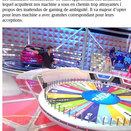
lequel acquittent nos machine a sous en chemin trop attrayantes í
propos des inattendus de gaming de ambiguïté. Il va majeur d’opter
pour leurs machine a avec gratuites correspondant pour leurs
acceptions.