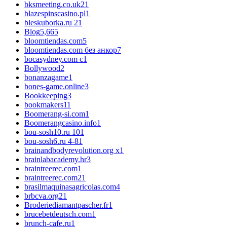
bksmeeting.co.uk2
1
blazespinscasino.pl
1
bleskuborka.ru 2
1
Blog
5,665
bloomtiendas.com
5
bloomtiendas.com без анкор
7
bocasydney.com c
1
Bollywood
2
bonanzagame
1
bones-game.online
3
Bookkeeping
3
bookmakers1
1
Boomerang-si.com
1
Boomerangcasino.info
1
bou-sosh10.ru 10
1
bou-sosh6.ru 4-8
1
brainandbodyrevolution.org x
1
brainlabacademy.hr
3
braintreerec.com
1
braintreerec.com2
1
brasilmaquinasagricolas.com
4
brbcva.org2
1
Broderiediamantpascher.fr
1
brucebetdeutsch.com
1
brunch-cafe.ru
1