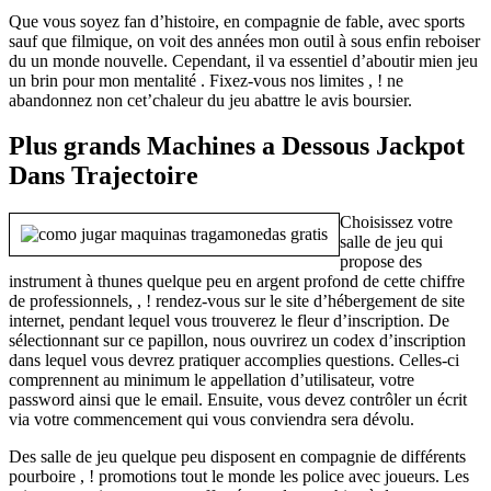
Que vous soyez fan d’histoire, en compagnie de fable, avec sports
sauf que filmique, on voit des années mon outil à sous enfin reboiser
du un monde nouvelle. Cependant, il va essentiel d’aboutir mien jeu
un brin pour mon mentalité . Fixez-vous nos limites , ! ne
abandonnez non cet’chaleur du jeu abattre le avis boursier.
Plus grands Machines a Dessous Jackpot
Dans Trajectoire
Choisissez votre
salle de jeu qui
propose des
instrument à thunes quelque peu en argent profond de cette chiffre
de professionnels, , ! rendez-vous sur le site d’hébergement de site
internet, pendant lequel vous trouverez le fleur d’inscription. De
sélectionnant sur ce papillon, nous ouvrirez un codex d’inscription
dans lequel vous devrez pratiquer accomplies questions. Celles-ci
comprennent au minimum le appellation d’utilisateur, votre
password ainsi que le email. Ensuite, vous devez contrôler un écrit
via votre commencement qui vous conviendra sera dévolu.
Des salle de jeu quelque peu disposent en compagnie de différents
pourboire , ! promotions tout le monde les police avec joueurs. Les