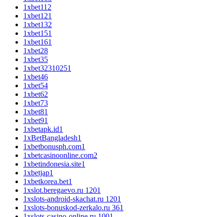
1xbet11
2
1xbet12
1
1xbet13
2
1xbet15
1
1xbet16
1
1xbet2
8
1xbet3
5
1xbet3231025
1
1xbet4
6
1xbet5
4
1xbet6
2
1xbet7
3
1xbet8
1
1xbet9
1
1xbetapk.id
1
1xBetBangladesh
1
1xbetbonusph.com
1
1xbetcasinoonline.com
2
1xbetindonesia.site
1
1xbetjap
1
1xbetkorea.bet
1
1xslot.beregaevo.ru 120
1
1xslots-android-skachat.ru 120
1
1xslots-bonuskod-zerkalo.ru 36
1
1xslots-casino-online.ru 100
1