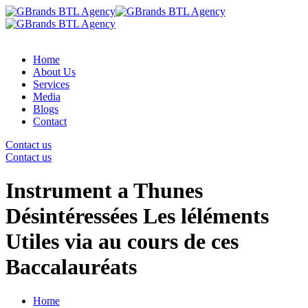
Home
About Us
Services
Media
Blogs
Contact
Contact us
Contact us
Instrument a Thunes
Désintéressées Les léléments
Utiles via au cours de ces
Baccalauréats
Home