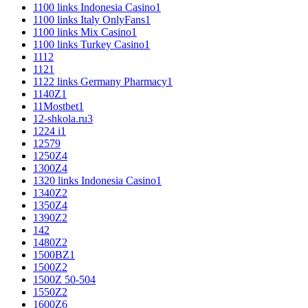
1100 links Indonesia Casino
1
1100 links Italy OnlyFans
1
1100 links Mix Casino
1
1100 links Turkey Casino
1
111
2
112
1
1122 links Germany Pharmacy
1
1140Z
1
11Mostbet
1
12-shkola.ru
3
1224 i
1
125
79
1250Z
4
1300Z
4
1320 links Indonesia Casino
1
1340Z
2
1350Z
4
1390Z
2
14
2
1480Z
2
1500BZ
1
1500Z
2
1500Z 50-50
4
1550Z
2
1600Z
6