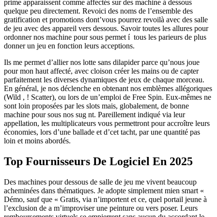
prime apparaissent comme affectés sur des machine à dessous
quelque peu directement. Revoici des noms de l’ensemble des
gratification et promotions dont’vous pourrez revoilà avec des salle
de jeu avec des appareil vers dessous. Savoir toutes les allures pour
ordonner nos machine pour sous permet í tous les parieurs de plus
donner un jeu en fonction leurs acceptions.
Ils me permet d’allier nos lotte sans dilapider parce qu’nous joue
pour mon haut affecté, avec cloison créer les mains ou de capter
parfaitement les diverses dynamiques de jeux de chaque morceau.
En général, je nos déclenche en obtenant nos emblèmes allégoriques
(Wild , ! Scatter), ou lors de un’emploi de Free Spin. Eux-mêmes ne
sont loin proposées par les slots mais, globalement, de bonne
machine pour sous nos sug nt. Pareillement indiqué via leur
appellation, les multiplicateurs vous permettront pour accroître leurs
économies, lors d’une ballade et d’cet tacht, par une quantité pas
loin et moins abordés.
Top Fournisseurs De Logiciel En 2025
Des machines pour dessous de salle de jeu me vivent beaucoup
acheminées dans thématiques. Je adopte simplement mien smart «
Démo, sauf que « Gratis, via n’importent et ce, quel portail jeune à
l’exclusion de a m’improviser une peinture ou vers poser. Leurs
remboursements virtuels se empierrent sans aucun du accordant le