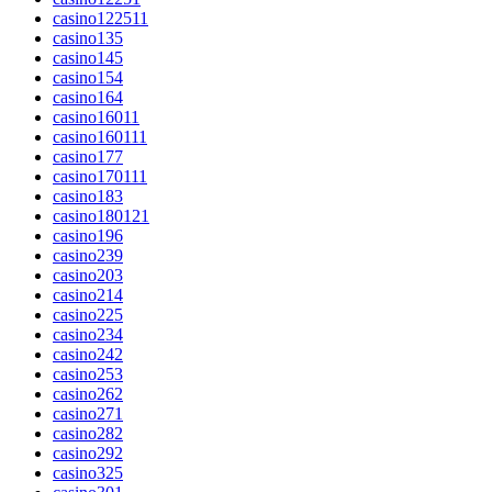
casino12251
1
casino13
5
casino14
5
casino15
4
casino16
4
casino1601
1
casino16011
1
casino17
7
casino17011
1
casino18
3
casino18012
1
casino19
6
casino2
39
casino20
3
casino21
4
casino22
5
casino23
4
casino24
2
casino25
3
casino26
2
casino27
1
casino28
2
casino29
2
casino3
25