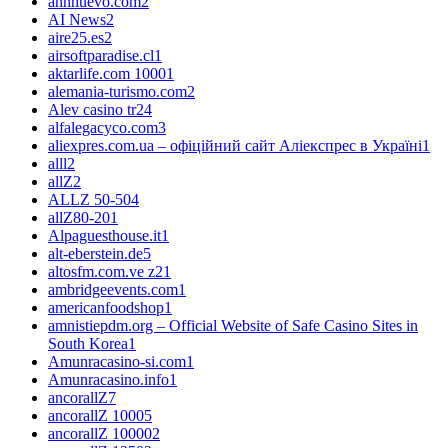
ahhhuevo.com
2
AI News
2
aire25.es
2
airsoftparadise.cl
1
aktarlife.com 1000
1
alemania-turismo.com
2
Alev casino tr
24
alfalegacyco.com
3
aliexpres.com.ua – офіційний сайт Аліекспрес в Україні
1
alll
2
allZ
2
ALLZ 50-50
4
allZ80-20
1
Alpaguesthouse.it
1
alt-eberstein.de
5
altosfm.com.ve z2
1
ambridgeevents.com
1
americanfoodshop
1
amnistiepdm.org – Official Website of Safe Casino Sites in
South Korea
1
Amunracasino-si.com
1
Amunracasino.info
1
ancorallZ
7
ancorallZ 1000
5
ancorallZ 10000
2