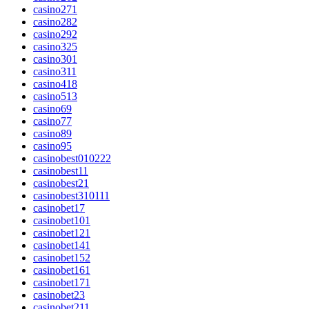
casino27
1
casino28
2
casino29
2
casino3
25
casino30
1
casino31
1
casino4
18
casino5
13
casino6
9
casino7
7
casino8
9
casino9
5
casinobest01022
2
casinobest1
1
casinobest2
1
casinobest31011
1
casinobet1
7
casinobet10
1
casinobet12
1
casinobet14
1
casinobet15
2
casinobet16
1
casinobet17
1
casinobet2
3
casinobet21
1