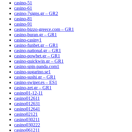
casino-5
1
casino-6
1
casino-7signs.gr – GR
2
casino-8
1
casino-9
1
casino-bizzo-greece.com – GR
1
casino-buran.gr – GR
1
casino-casiny
1
casino-funbet.gr – GR
1
casino-national.gr – GR
1
casino-powbet.gr – GR
1
casino-quickwin.gr – GR
1
casino-spin-panda.com
1
casino-sugarino.se
1
casino-sushi.gr – GR
1
casino-swiper.es – ES
1
casino-zet.gr – GR
1
casino01-12-1
1
casino01261
1
casino01263
1
casino01264
1
casino0212
1
casino03021
1
casino03022
2
casino06121
1