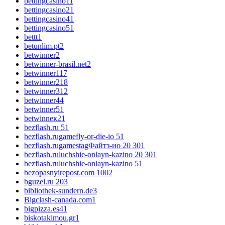
bettingcasino1
1
bettingcasino2
1
bettingcasino4
1
bettingcasino5
1
bettt
1
betunlim.pt
2
betwinner
2
betwinner-brasil.net
2
betwinner1
17
betwinner2
18
betwinner3
12
betwinner4
4
betwinner5
1
betwinneк2
1
bezflash.ru 5
1
bezflash.rugamefly-or-die-io 5
1
bezflash.rugamestagФайтз-ио 20 30
1
bezflash.ruluchshie-onlayn-kazino 20 30
1
bezflash.ruluchshie-onlayn-kazino 5
1
bezopasnyirepost.com 100
2
bguzel.ru 20
3
bibliothek-sundern.de
3
Bigclash-canada.com
1
bigpizza.es4
1
biskotakimou.gr
1