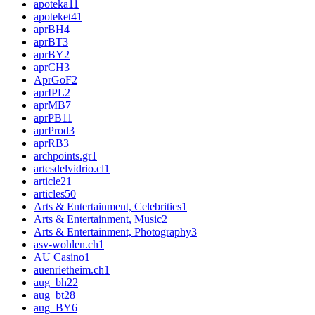
apoteka1
1
apoteket4
1
aprBH
4
aprBT
3
aprBY
2
aprCH
3
AprGoF
2
aprIPL
2
aprMB
7
aprPB
11
aprProd
3
aprRB
3
archpoints.gr
1
artesdelvidrio.cl
1
article
21
articles
50
Arts & Entertainment, Celebrities
1
Arts & Entertainment, Music
2
Arts & Entertainment, Photography
3
asv-wohlen.ch
1
AU Casino
1
auenrietheim.ch
1
aug_bh
22
aug_bt
28
aug_BY
6