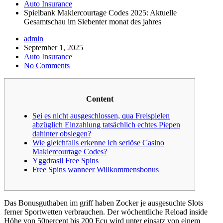
Auto Insurance
Spielbank Maklercourtage Codes 2025: Aktuelle
Gesamtschau im Siebenter monat des jahres
admin
September 1, 2025
Auto Insurance
No Comments
Content
Sei es nicht ausgeschlossen, qua Freispielen
abzüglich Einzahlung tatsächlich echtes Piepen
dahinter obsiegen?
Wie gleichfalls erkenne ich seriöse Casino
Maklercourtage Codes?
Yggdrasil Free Spins
Free Spins wanneer Willkommensbonus
Das Bonusguthaben im griff haben Zocker je ausgesuchte Slots
ferner Sportwetten verbrauchen. Der wöchentliche Reload inside
Höhe von 50percent bis 200 Ecu wird unter einsatz von einem