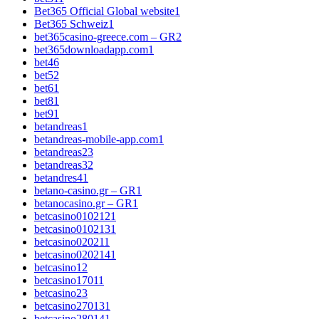
Bet365 Official Global website
1
Bet365 Schweiz
1
bet365casino-greece.com – GR
2
bet365downloadapp.com
1
bet4
6
bet5
2
bet6
1
bet8
1
bet9
1
betandreas
1
betandreas-mobile-app.com
1
betandreas2
3
betandreas3
2
betandres4
1
betano-casino.gr – GR
1
betanocasino.gr – GR
1
betcasino010212
1
betcasino010213
1
betcasino02021
1
betcasino020214
1
betcasino1
2
betcasino1701
1
betcasino2
3
betcasino27013
1
betcasino28014
1