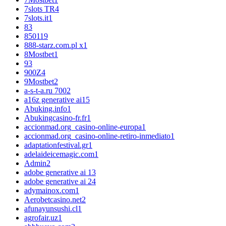
7slots TR
4
7slots.it
1
8
3
850
119
888-starz.com.pl x
1
8Mostbet
1
9
3
900Z
4
9Mostbet
2
a-s-t-a.ru 700
2
a16z generative ai
15
Abuking.info
1
Abukingcasino-fr.fr
1
accionmad.org_casino-online-europa
1
accionmad.org_casino-online-retiro-inmediato
1
adaptationfestival.gr
1
adelaideicemagic.com
1
Admin
2
adobe generative ai 1
3
adobe generative ai 2
4
adymainox.com
1
Aerobetcasino.net
2
afunayunsushi.cl
1
agrofair.uz
1