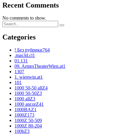
Recent Comments
No comments to show.
Categories
! Без рубрики
764
.mas3d.cl
1
01.13
1
09. ArmesTheaterWien.at
1
1
307
1. wienwin.at
1
10
1
1000 50-50 allZ
4
1000 50-50Z
3
1000 allZ
3
1000 ancorZ
41
1000BAZ
1
1000Z
173
1000Z 50-50
9
1000Z 80-20
4
100bZ
3