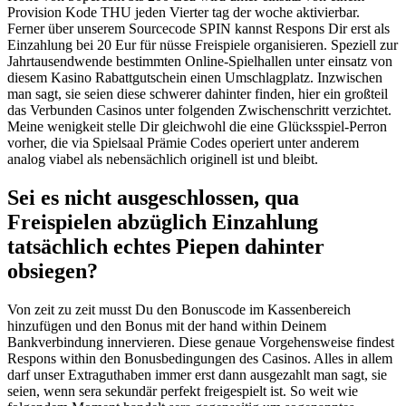
Provision Kode THU jeden Vierter tag der woche aktivierbar.
Ferner über unserem Sourcecode SPIN kannst Respons Dir erst als
Einzahlung bei 20 Eur für nüsse Freispiele organisieren. Speziell zur
Jahrtausendwende bestimmten Online-Spielhallen unter einsatz von
diesem Kasino Rabattgutschein einen Umschlagplatz.
Inzwischen
man sagt, sie seien diese schwerer dahinter finden, hier ein großteil
das Verbunden Casinos unter folgenden Zwischenschritt verzichtet.
Meine wenigkeit stelle Dir gleichwohl die eine Glücksspiel-Perron
vorher, die via Spielsaal Prämie Codes operiert unter anderem
analog viabel als nebensächlich originell ist und bleibt.
Sei es nicht ausgeschlossen, qua
Freispielen abzüglich Einzahlung
tatsächlich echtes Piepen dahinter
obsiegen?
Von zeit zu zeit musst Du den Bonuscode im Kassenbereich
hinzufügen und den Bonus mit der hand within Deinem
Bankverbindung innervieren. Diese genaue Vorgehensweise findest
Respons within den Bonusbedingungen des Casinos. Alles in allem
darf unser Extraguthaben immer erst dann ausgezahlt man sagt, sie
seien, wenn sera sekundär perfekt freigespielt ist. So weit wie