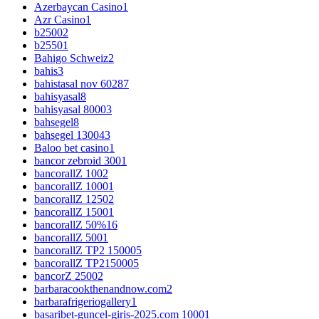
Azerbaycan Casino
1
Azr Casino
1
b2500
2
b2550
1
Bahigo Schweiz
2
bahis
3
bahistasal nov 6028
7
bahisyasal
8
bahisyasal 8000
3
bahsegel
8
bahsegel 13004
3
Baloo bet casino
1
bancor zebroid 300
1
bancorallZ 100
2
bancorallZ 1000
1
bancorallZ 1250
2
bancorallZ 1500
1
bancorallZ 50%
16
bancorallZ 500
1
bancorallZ TP2 15000
5
bancorallZ TP215000
5
bancorZ 2500
2
barbaracookthenandnow.com
2
barbarafrigeriogallery
1
basaribet-guncel-giris-2025.com 1000
1