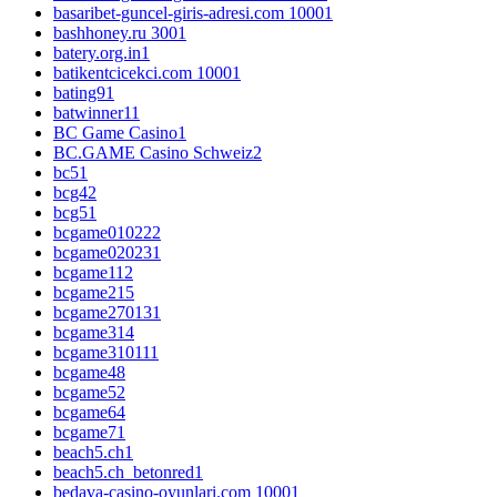
basaribet-guncel-giris-adresi.com 1000
1
bashhoney.ru 300
1
batery.org.in
1
batikentcicekci.com 1000
1
bating9
1
batwinner1
1
BC Game Casino
1
BC.GAME Casino Schweiz
2
bc5
1
bcg4
2
bcg5
1
bcgame01022
2
bcgame02023
1
bcgame1
12
bcgame2
15
bcgame27013
1
bcgame3
14
bcgame31011
1
bcgame4
8
bcgame5
2
bcgame6
4
bcgame7
1
beach5.ch
1
beach5.ch_betonred
1
bedava-casino-oyunlari.com 1000
1