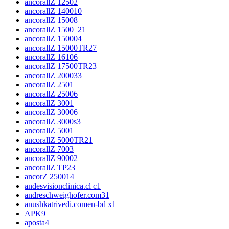
ancorallZ 1250
2
ancorallZ 1400
10
ancorallZ 1500
8
ancorallZ 1500_2
1
ancorallZ 15000
4
ancorallZ 15000TR2
7
ancorallZ 1610
6
ancorallZ 17500TR2
3
ancorallZ 2000
33
ancorallZ 250
1
ancorallZ 2500
6
ancorallZ 300
1
ancorallZ 3000
6
ancorallZ 3000s
3
ancorallZ 500
1
ancorallZ 5000TR2
1
ancorallZ 700
3
ancorallZ 9000
2
ancorallZ TP2
3
ancorZ 2500
14
andesvisionclinica.cl c
1
andreschweighofer.com3
1
anushkatrivedi.comen-bd x
1
APK
9
aposta
4