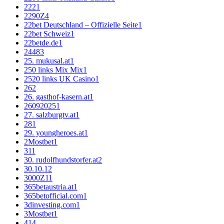
222
1
2290Z
4
22bet Deutschland – Offizielle Seite
1
22bet Schweiz
1
22betde.de
1
2448
3
25. mukusal.at
1
250 links Mix Mix
1
2520 links UK Casino
1
26
2
26. gasthof-kasern.at
1
26092025
1
27. salzburgtv.at
1
28
1
29. youngheroes.at
1
2Mostbet
1
3
11
30. rudolfhundstorfer.at
2
30.10.1
2
3000Z
11
365betaustria.at
1
365betofficial.com
1
3dinvesting.com
1
3Mostbet
1
4
14