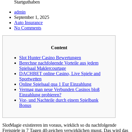
Startguthaben
admin
September 1, 2025
Auto Insurance
No Comments
Content
Slot Hunter Casino Bewertungen
Berechne nachfolgende Vorteile aus jedem
Spielsaal Maklercourtage
DACHBET online Casino, Live Spiele and
Sportwetten
Online Spielsaal qua 1 Eur Einzahlung
Vermag man neue Verbunden Casinos bloß
Einzahlung probieren?
Vor- und Nachteile durch einem Spielbank
Bonus
SlotMagie existireren im voraus, wirklich so du nachfolgende
Freispiele in 7 Tagen 40-zeichen verwirklichen musst. Das wird das