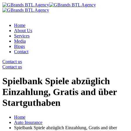
Home
About Us
Services
Media
Blogs
Contact
Contact us
Contact us
Spielbank Spiele abzüglich
Einzahlung, Gratis and über
Startguthaben
Home
Auto Insurance
Spielbank Spiele abzüglich Einzahlung, Gratis and über