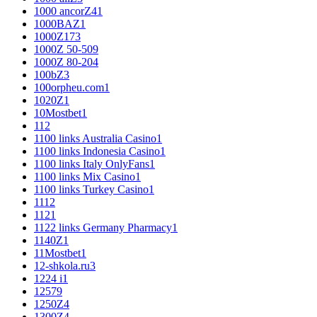
1000 ancorZ
41
1000BAZ
1
1000Z
173
1000Z 50-50
9
1000Z 80-20
4
100bZ
3
100orpheu.com
1
1020Z
1
10Mostbet
1
11
2
1100 links Australia Casino
1
1100 links Indonesia Casino
1
1100 links Italy OnlyFans
1
1100 links Mix Casino
1
1100 links Turkey Casino
1
111
2
112
1
1122 links Germany Pharmacy
1
1140Z
1
11Mostbet
1
12-shkola.ru
3
1224 i
1
125
79
1250Z
4
1300Z
4