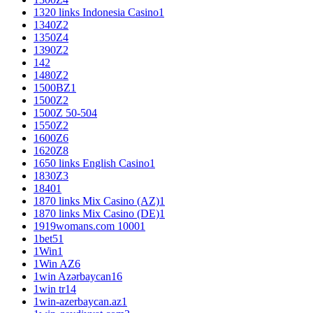
1320 links Indonesia Casino
1
1340Z
2
1350Z
4
1390Z
2
14
2
1480Z
2
1500BZ
1
1500Z
2
1500Z 50-50
4
1550Z
2
1600Z
6
1620Z
8
1650 links English Casino
1
1830Z
3
1840
1
1870 links Mix Casino (AZ)
1
1870 links Mix Casino (DE)
1
1919womans.com 1000
1
1bet5
1
1Win
1
1Win AZ
6
1win Azərbaycan
16
1win tr
14
1win-azerbaycan.az
1