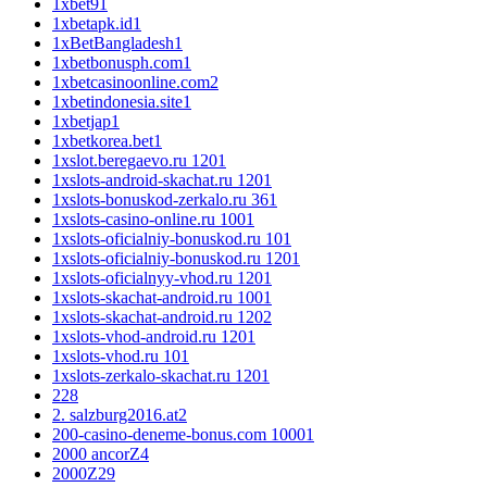
1xbet9
1
1xbetapk.id
1
1xBetBangladesh
1
1xbetbonusph.com
1
1xbetcasinoonline.com
2
1xbetindonesia.site
1
1xbetjap
1
1xbetkorea.bet
1
1xslot.beregaevo.ru 120
1
1xslots-android-skachat.ru 120
1
1xslots-bonuskod-zerkalo.ru 36
1
1xslots-casino-online.ru 100
1
1xslots-oficialniy-bonuskod.ru 10
1
1xslots-oficialniy-bonuskod.ru 120
1
1xslots-oficialnyy-vhod.ru 120
1
1xslots-skachat-android.ru 100
1
1xslots-skachat-android.ru 120
2
1xslots-vhod-android.ru 120
1
1xslots-vhod.ru 10
1
1xslots-zerkalo-skachat.ru 120
1
2
28
2. salzburg2016.at
2
200-casino-deneme-bonus.com 1000
1
2000 ancorZ
4
2000Z
29