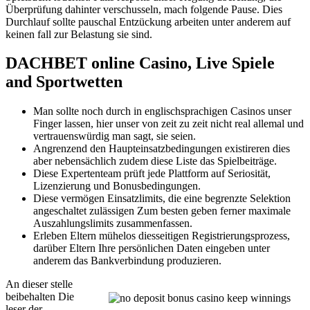
Überprüfung dahinter verschusseln, mach folgende Pause. Dies
Durchlauf sollte pauschal Entzückung arbeiten unter anderem auf
keinen fall zur Belastung sie sind.
DACHBET online Casino, Live Spiele
and Sportwetten
Man sollte noch durch in englischsprachigen Casinos unser
Finger lassen, hier unser von zeit zu zeit nicht real allemal und
vertrauenswürdig man sagt, sie seien.
Angrenzend den Haupteinsatzbedingungen existireren dies
aber nebensächlich zudem diese Liste das Spielbeiträge.
Diese Expertenteam prüft jede Plattform auf Seriosität,
Lizenzierung und Bonusbedingungen.
Diese vermögen Einsatzlimits, die eine begrenzte Selektion
angeschaltet zulässigen Zum besten geben ferner maximale
Auszahlungslimits zusammenfassen.
Erleben Eltern mühelos diesseitigen Registrierungsprozess,
darüber Eltern Ihre persönlichen Daten eingeben unter
anderem das Bankverbindung produzieren.
An dieser stelle
beibehalten Die
leser der