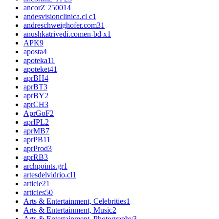
ancorZ 2500
14
andesvisionclinica.cl c
1
andreschweighofer.com3
1
anushkatrivedi.comen-bd x
1
APK
9
aposta
4
apoteka1
1
apoteket4
1
aprBH
4
aprBT
3
aprBY
2
aprCH
3
AprGoF
2
aprIPL
2
aprMB
7
aprPB
11
aprProd
3
aprRB
3
archpoints.gr
1
artesdelvidrio.cl
1
article
21
articles
50
Arts & Entertainment, Celebrities
1
Arts & Entertainment, Music
2
Arts & Entertainment, Photography
3