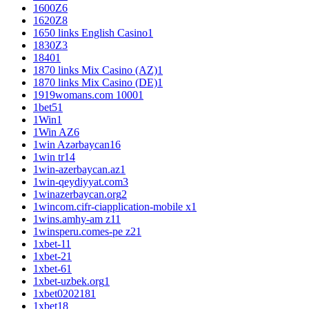
1600Z
6
1620Z
8
1650 links English Casino
1
1830Z
3
1840
1
1870 links Mix Casino (AZ)
1
1870 links Mix Casino (DE)
1
1919womans.com 1000
1
1bet5
1
1Win
1
1Win AZ
6
1win Azərbaycan
16
1win tr
14
1win-azerbaycan.az
1
1win-qeydiyyat.com
3
1winazerbaycan.org
2
1wincom.cifr-ciapplication-mobile x
1
1wins.amhy-am z1
1
1winsperu.comes-pe z2
1
1xbet-1
1
1xbet-2
1
1xbet-6
1
1xbet-uzbek.org
1
1xbet020218
1
1xbet1
8