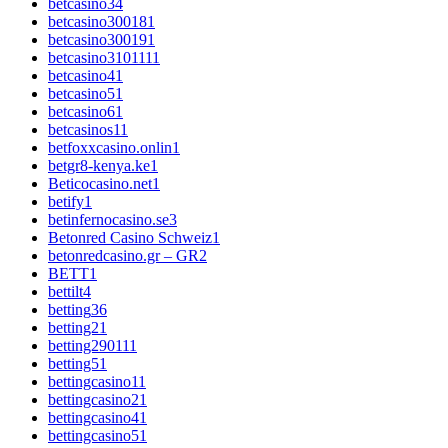
betcasino3
4
betcasino30018
1
betcasino30019
1
betcasino310111
1
betcasino4
1
betcasino5
1
betcasino6
1
betcasinos1
1
betfoxxcasino.onlin
1
betgr8-kenya.ke
1
Beticocasino.net
1
betify
1
betinfernocasino.se
3
Betonred Casino Schweiz
1
betonredcasino.gr – GR
2
BETT
1
bettilt
4
betting
36
betting2
1
betting29011
1
betting5
1
bettingcasino1
1
bettingcasino2
1
bettingcasino4
1
bettingcasino5
1