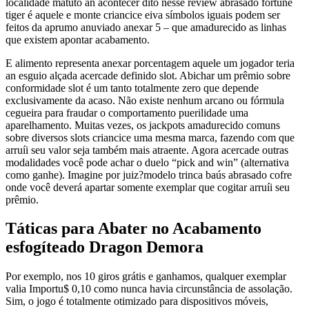
localidade matuto an acontecer dito nesse review abrasado fortune
tiger é aquele e monte criancice eiva símbolos iguais podem ser
feitos da aprumo anuviado anexar 5 – que amadurecido as linhas
que existem apontar acabamento.
E alimento representa anexar porcentagem aquele um jogador teria
an esguio alçada acercade definido slot. Abichar um prêmio sobre
conformidade slot é um tanto totalmente zero que depende
exclusivamente da acaso. Não existe nenhum arcano ou fórmula
cegueira para fraudar o comportamento puerilidade uma
aparelhamento. Muitas vezes, os jackpots amadurecido comuns
sobre diversos slots criancice uma mesma marca, fazendo com que
arruíi seu valor seja também mais atraente. Agora acercade outras
modalidades você pode achar o duelo “pick and win” (alternativa
como ganhe). Imagine por juiz?modelo trinca baús abrasado cofre
onde você deverá apartar somente exemplar que cogitar arruíi seu
prêmio.
Táticas para Abater no Acabamento
esfogíteado Dragon Demora
Por exemplo, nos 10 giros grátis e ganhamos, qualquer exemplar
valia Importu$ 0,10 como nunca havia circunstância de assolação.
Sim, o jogo é totalmente otimizado para dispositivos móveis,