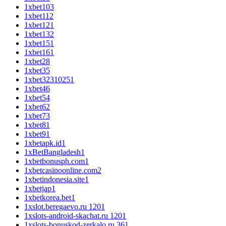
1xbet10
3
1xbet11
2
1xbet12
1
1xbet13
2
1xbet15
1
1xbet16
1
1xbet2
8
1xbet3
5
1xbet3231025
1
1xbet4
6
1xbet5
4
1xbet6
2
1xbet7
3
1xbet8
1
1xbet9
1
1xbetapk.id
1
1xBetBangladesh
1
1xbetbonusph.com
1
1xbetcasinoonline.com
2
1xbetindonesia.site
1
1xbetjap
1
1xbetkorea.bet
1
1xslot.beregaevo.ru 120
1
1xslots-android-skachat.ru 120
1
1xslots-bonuskod-zerkalo.ru 36
1