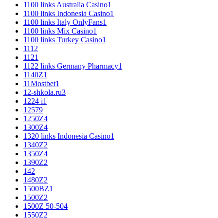
1100 links Australia Casino
1
1100 links Indonesia Casino
1
1100 links Italy OnlyFans
1
1100 links Mix Casino
1
1100 links Turkey Casino
1
111
2
112
1
1122 links Germany Pharmacy
1
1140Z
1
11Mostbet
1
12-shkola.ru
3
1224 i
1
125
79
1250Z
4
1300Z
4
1320 links Indonesia Casino
1
1340Z
2
1350Z
4
1390Z
2
14
2
1480Z
2
1500BZ
1
1500Z
2
1500Z 50-50
4
1550Z
2