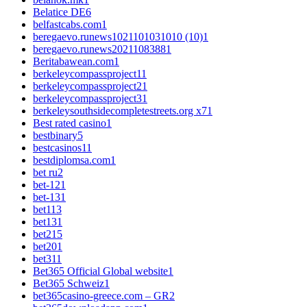
Belatice DE
6
belfastcabs.com
1
beregaevo.runews1021101031010 (10)
1
beregaevo.runews2021108388
1
Beritabawean.com
1
berkeleycompassproject1
1
berkeleycompassproject2
1
berkeleycompassproject3
1
berkeleysouthsidecompletestreets.org x7
1
Best rated casino
1
bestbinary
5
bestcasinos1
1
bestdiplomsa.com
1
bet ru
2
bet-12
1
bet-13
1
bet1
13
bet13
1
bet2
15
bet20
1
bet3
11
Bet365 Official Global website
1
Bet365 Schweiz
1
bet365casino-greece.com – GR
2