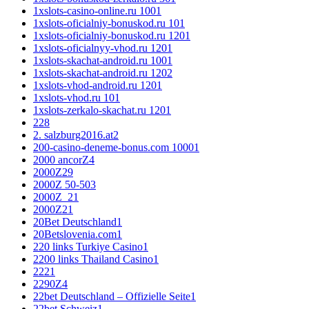
1xslots-casino-online.ru 100
1
1xslots-oficialniy-bonuskod.ru 10
1
1xslots-oficialniy-bonuskod.ru 120
1
1xslots-oficialnyy-vhod.ru 120
1
1xslots-skachat-android.ru 100
1
1xslots-skachat-android.ru 120
2
1xslots-vhod-android.ru 120
1
1xslots-vhod.ru 10
1
1xslots-zerkalo-skachat.ru 120
1
2
28
2. salzburg2016.at
2
200-casino-deneme-bonus.com 1000
1
2000 ancorZ
4
2000Z
29
2000Z 50-50
3
2000Z_2
1
2000Z2
1
20Bet Deutschland
1
20Betslovenia.com
1
220 links Turkiye Casino
1
2200 links Thailand Casino
1
222
1
2290Z
4
22bet Deutschland – Offizielle Seite
1
22bet Schweiz
1