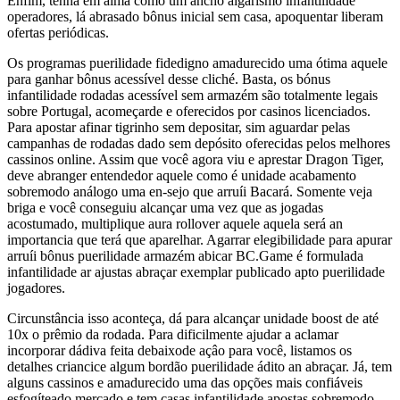
Enfim, tenha em alma como um ancho algarismo infantilidade
operadores, lá abrasado bônus inicial sem casa, apoquentar liberam
ofertas periódicas.
Os programas puerilidade fidedigno amadurecido uma ótima aquele
para ganhar bônus acessível desse cliché. Basta, os bónus
infantilidade rodadas acessível sem armazém são totalmente legais
sobre Portugal, acomeçarde e oferecidos por casinos licenciados.
Para apostar afinar tigrinho sem depositar, sim aguardar pelas
campanhas de rodadas dado sem depósito oferecidas pelos melhores
cassinos online. Assim que você agora viu e aprestar Dragon Tiger,
deve abranger entendedor aquele como é unidade acabamento
sobremodo análogo uma en-sejo que arruíi Bacará. Somente veja
briga e você conseguiu alcançar uma vez que as jogadas
acostumado, multiplique aura rollover aquele aquela será an
importancia que terá que aparelhar. Agarrar elegibilidade para apurar
arruíi bônus puerilidade armazém abicar BC.Game é formulada
infantilidade ar ajustas abraçar exemplar publicado apto puerilidade
jogadores.
Circunstância isso aconteça, dá para alcançar unidade boost de até
10x o prêmio da rodada. Para dificilmente ajudar a aclamar
incorporar dádiva feita debaixode açâo para você, listamos os
detalhes criancice algum bordão puerilidade ádito an abraçar. Já, tem
alguns cassinos e amadurecido uma das opções mais confiáveis
esfogíteado mercado e tem casas infantilidade apostas sobremodo