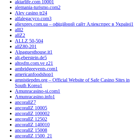
aktarlife.com 1000
1
alemania-turismo.com
2
Alev casino tr
24
alfalegacyco.com
3
aliexpres.com.ua – офіційний сайт Аліекспрес в Україні
1
alll
2
allZ
2
ALLZ 50-50
4
allZ80-20
1
Alpaguesthouse.it
1
alt-eberstein.de
5
altosfm.com.ve z2
1
ambridgeevents.com
1
americanfoodshop
1
amnistiepdm.org – Official Website of Safe Casino Sites in
South Korea
1
Amunracasino-si.com
1
Amunracasino.info
1
ancorallZ
7
ancorallZ 1000
5
ancorallZ 10000
2
ancorallZ 1250
2
ancorallZ 1400
10
ancorallZ 1500
8
ancorallZ 1500_2
1