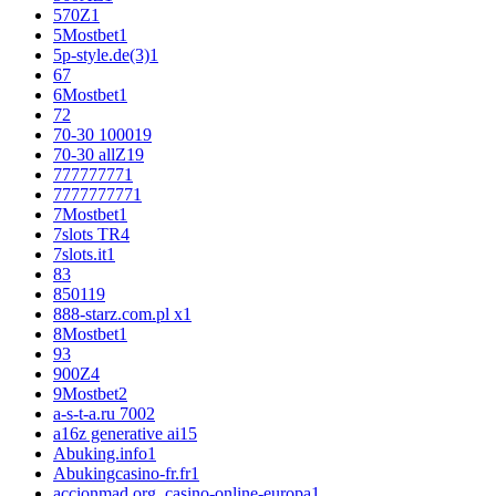
570Z
1
5Mostbet
1
5p-style.de(3)
1
6
7
6Mostbet
1
7
2
70-30 1000
19
70-30 allZ
19
77777777
1
777777777
1
7Mostbet
1
7slots TR
4
7slots.it
1
8
3
850
119
888-starz.com.pl x
1
8Mostbet
1
9
3
900Z
4
9Mostbet
2
a-s-t-a.ru 700
2
a16z generative ai
15
Abuking.info
1
Abukingcasino-fr.fr
1
accionmad.org_casino-online-europa
1