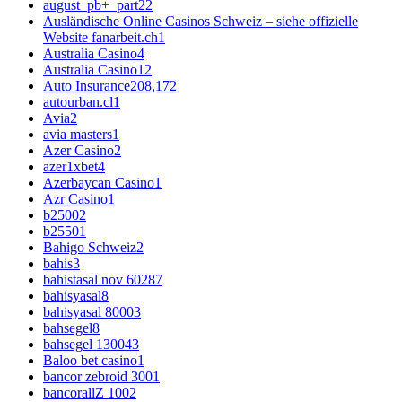
august_pb+_part2
2
Ausländische Online Casinos Schweiz – siehe offizielle
Website fanarbeit.ch
1
Australia Casino
4
Australia Casino1
2
Auto Insurance
208,172
autourban.cl
1
Avia
2
avia masters
1
Azer Casino
2
azer1xbet
4
Azerbaycan Casino
1
Azr Casino
1
b2500
2
b2550
1
Bahigo Schweiz
2
bahis
3
bahistasal nov 6028
7
bahisyasal
8
bahisyasal 8000
3
bahsegel
8
bahsegel 13004
3
Baloo bet casino
1
bancor zebroid 300
1
bancorallZ 100
2