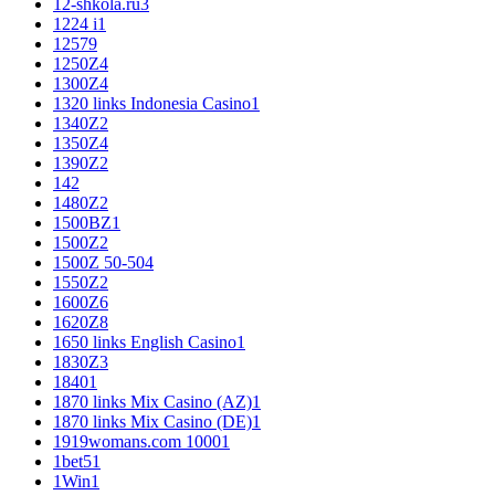
12-shkola.ru
3
1224 i
1
125
79
1250Z
4
1300Z
4
1320 links Indonesia Casino
1
1340Z
2
1350Z
4
1390Z
2
14
2
1480Z
2
1500BZ
1
1500Z
2
1500Z 50-50
4
1550Z
2
1600Z
6
1620Z
8
1650 links English Casino
1
1830Z
3
1840
1
1870 links Mix Casino (AZ)
1
1870 links Mix Casino (DE)
1
1919womans.com 1000
1
1bet5
1
1Win
1