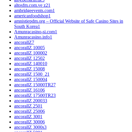
altosfm.com.ve z2
1
ambridgeevents.com
1
americanfoodshop
1
amnistiepdm.org – Official Website of Safe Casino Sites in
South Korea
1
Amunracasino-si.com
1
Amunracasino.info
1
ancorallZ
7
ancorallZ 1000
5
ancorallZ 10000
2
ancorallZ 1250
2
ancorallZ 1400
10
ancorallZ 1500
8
ancorallZ 1500_2
1
ancorallZ 15000
4
ancorallZ 15000TR2
7
ancorallZ 1610
6
ancorallZ 17500TR2
3
ancorallZ 2000
33
ancorallZ 250
1
ancorallZ 2500
6
ancorallZ 300
1
ancorallZ 3000
6
ancorallZ 3000s
3