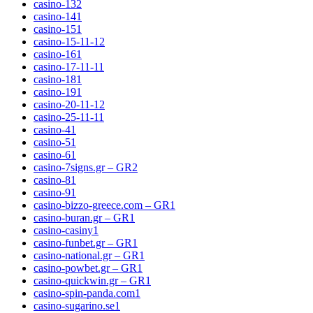
casino-13
2
casino-14
1
casino-15
1
casino-15-11-1
2
casino-16
1
casino-17-11-1
1
casino-18
1
casino-19
1
casino-20-11-1
2
casino-25-11-1
1
casino-4
1
casino-5
1
casino-6
1
casino-7signs.gr – GR
2
casino-8
1
casino-9
1
casino-bizzo-greece.com – GR
1
casino-buran.gr – GR
1
casino-casiny
1
casino-funbet.gr – GR
1
casino-national.gr – GR
1
casino-powbet.gr – GR
1
casino-quickwin.gr – GR
1
casino-spin-panda.com
1
casino-sugarino.se
1