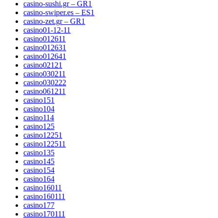
casino-sushi.gr – GR
1
casino-swiper.es – ES
1
casino-zet.gr – GR
1
casino01-12-1
1
casino01261
1
casino01263
1
casino01264
1
casino0212
1
casino03021
1
casino03022
2
casino06121
1
casino1
51
casino10
4
casino11
4
casino12
5
casino1225
1
casino12251
1
casino13
5
casino14
5
casino15
4
casino16
4
casino1601
1
casino16011
1
casino17
7
casino17011
1