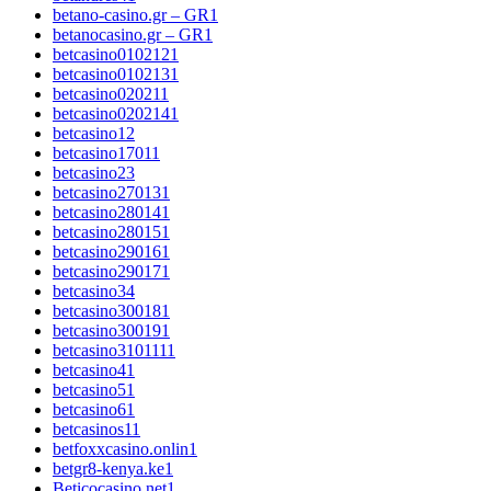
betano-casino.gr – GR
1
betanocasino.gr – GR
1
betcasino010212
1
betcasino010213
1
betcasino02021
1
betcasino020214
1
betcasino1
2
betcasino1701
1
betcasino2
3
betcasino27013
1
betcasino28014
1
betcasino28015
1
betcasino29016
1
betcasino29017
1
betcasino3
4
betcasino30018
1
betcasino30019
1
betcasino310111
1
betcasino4
1
betcasino5
1
betcasino6
1
betcasinos1
1
betfoxxcasino.onlin
1
betgr8-kenya.ke
1
Beticocasino.net
1