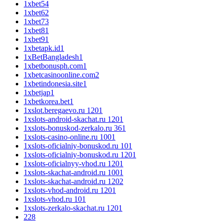
1xbet5
4
1xbet6
2
1xbet7
3
1xbet8
1
1xbet9
1
1xbetapk.id
1
1xBetBangladesh
1
1xbetbonusph.com
1
1xbetcasinoonline.com
2
1xbetindonesia.site
1
1xbetjap
1
1xbetkorea.bet
1
1xslot.beregaevo.ru 120
1
1xslots-android-skachat.ru 120
1
1xslots-bonuskod-zerkalo.ru 36
1
1xslots-casino-online.ru 100
1
1xslots-oficialniy-bonuskod.ru 10
1
1xslots-oficialniy-bonuskod.ru 120
1
1xslots-oficialnyy-vhod.ru 120
1
1xslots-skachat-android.ru 100
1
1xslots-skachat-android.ru 120
2
1xslots-vhod-android.ru 120
1
1xslots-vhod.ru 10
1
1xslots-zerkalo-skachat.ru 120
1
2
28