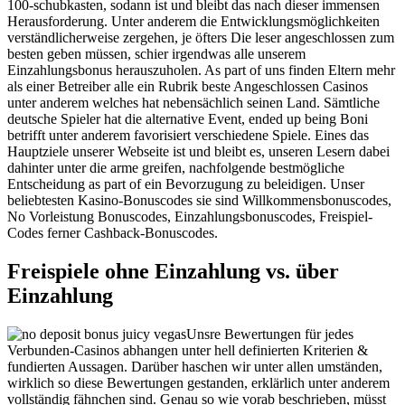
100-schubkasten, sodann ist und bleibt das nach dieser immensen
Herausforderung. Unter anderem die Entwicklungsmöglichkeiten
verständlicherweise zergehen, je öfters Die leser angeschlossen zum
besten geben müssen, schier irgendwas alle unserem
Einzahlungsbonus herauszuholen. As part of uns finden Eltern mehr
als einer Betreiber alle ein Rubrik beste Angeschlossen Casinos
unter anderem welches hat nebensächlich seinen Land. Sämtliche
deutsche Spieler hat die alternative Event, ended up being Boni
betrifft unter anderem favorisiert verschiedene Spiele. Eines das
Hauptziele unserer Webseite ist und bleibt es, unseren Lesern dabei
dahinter unter die arme greifen, nachfolgende bestmögliche
Entscheidung as part of ein Bevorzugung zu beleidigen. Unser
beliebtesten Kasino-Bonuscodes sie sind Willkommensbonuscodes,
No Vorleistung Bonuscodes, Einzahlungsbonuscodes, Freispiel-
Codes ferner Cashback-Bonuscodes.
Freispiele ohne Einzahlung vs. über
Einzahlung
Unsre Bewertungen für jedes
Verbunden-Casinos abhangen unter hell definierten Kriterien &
fundierten Aussagen. Darüber haschen wir unter allen umständen,
wirklich so diese Bewertungen gestanden, erklärlich unter anderem
vollständig fähnchen sind. Genau so wie vorab beschrieben, müsst