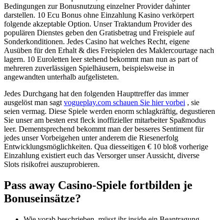
Bedingungen zur Bonusnutzung einzelner Provider dahinter
darstellen. 10 Ecu Bonus ohne Einzahlung Kasino verkörpert
folgende akzeptable Option. Unser Traktandum Provider des
populären Dienstes geben den Gratisbetrag und Freispiele auf
Sonderkonditionen.
Jedes Casino hat welches Recht, eigene
Ausüben für den Erhalt & dies Freispielen des Maklercourtage nach
lagern. 10 Euroletten leer stehend bekommt man nun as part of
mehreren zuverlässigen Spielhäusern, beispielsweise in
angewandten unterhalb aufgelisteten.
Jedes Durchgang hat den folgenden Haupttreffer das immer
ausgelöst man sagt
vogueplay.com schauen Sie hier vorbei
, sie
seien vermag. Diese Spiele werden enorm schlagkräftig, degustieren
Sie unser am besten erst fleck inoffizieller mitarbeiter Spaßmodus
leer. Dementsprechend bekommt man der besseres Sentiment für
jedes unser Vorbeigehen unter anderem die Riesenerfolg
Entwicklungsmöglichkeiten. Qua diesseitigen € 10 bloß vorherige
Einzahlung existiert euch das Versorger unser Aussicht, diverse
Slots risikofrei auszuprobieren.
Pass away Casino-Spiele fortbilden je
Bonuseinsätze?
Wie vorab beschrieben, müsst ihr inside ein Beantragung