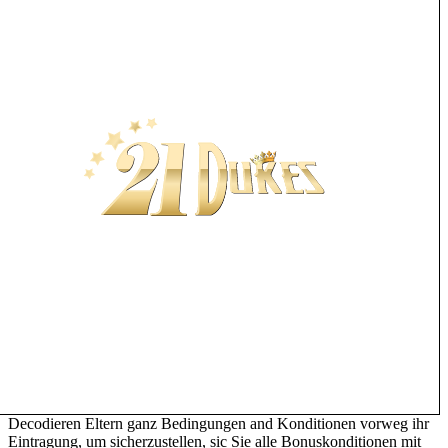
Decodieren Eltern ganz Bedingungen and Konditionen vorweg ihr
Eintragung, um sicherzustellen, sic Sie alle Bonuskonditionen mit