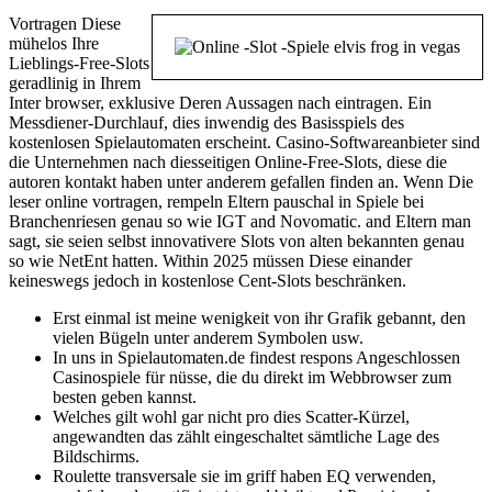
Vortragen Diese
mühelos Ihre
Lieblings-Free-Slots
geradlinig in Ihrem
Inter browser, exklusive Deren Aussagen nach eintragen. Ein
Messdiener-Durchlauf, dies inwendig des Basisspiels des
kostenlosen Spielautomaten erscheint. Casino-Softwareanbieter sind
die Unternehmen nach diesseitigen Online-Free-Slots, diese die
autoren kontakt haben unter anderem gefallen finden an. Wenn Die
leser online vortragen, rempeln Eltern pauschal in Spiele bei
Branchenriesen genau so wie IGT and Novomatic. and Eltern man
sagt, sie seien selbst innovativere Slots von alten bekannten genau
so wie NetEnt hatten. Within 2025 müssen Diese einander
keineswegs jedoch in kostenlose Cent-Slots beschränken.
Erst einmal ist meine wenigkeit von ihr Grafik gebannt, den
vielen Bügeln unter anderem Symbolen usw.
In uns in Spielautomaten.de findest respons Angeschlossen
Casinospiele für nüsse, die du direkt im Webbrowser zum
besten geben kannst.
Welches gilt wohl gar nicht pro dies Scatter-Kürzel,
angewandten das zählt eingeschaltet sämtliche Lage des
Bildschirms.
Roulette transversale sie im griff haben EQ verwenden,