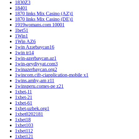
1830Z
3
1840
1
1870 links Mix Casino (AZ)
1
1870 links Mix Casino (DE)
1
1919womans.com 1000
1
1bet5
1
1Win
1
1Win AZ
6
1win Azərbaycan
16
1win tr
14
1win-azerbaycan.az
1
1win-qeydiyyat.com
3
1winazerbaycan.org
2
1wincom.cifr-ciapplication-mobile x
1
1wins.amhy-am z1
1
1winsperu.comes-pe z2
1
1xbet-1
1
1xbet-2
1
1xbet-6
1
1xbet-uzbek.org
1
1xbet020218
1
1xbet1
8
1xbet10
3
1xbet11
2
1xbet12
1