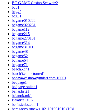
BC.GAME Casino Schweiz
2
bc5
1
bcg4
2
bcg5
1
bcgame01022
2
bcgame02023
1
bcgame1
12
bcgame2
15
bcgame27013
1
bcgame3
14
bcgame31011
1
bcgame4
8
bcgame5
2
bcgame6
4
bcgame7
1
beach5.ch
1
beach5.ch_betonred
1
bedava-casino-oyunlari.com 1000
1
bedpage
1
bedpage online
1
behar.hr 2
1
belanok.mk
1
Belatice DE
6
belfastcabs.com
1
beregaevo.runews1021101031010 (10)
1