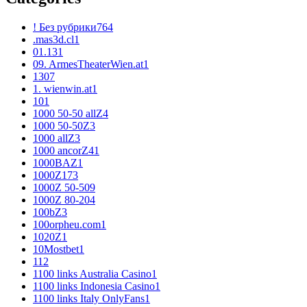
! Без рубрики
764
.mas3d.cl
1
01.13
1
09. ArmesTheaterWien.at
1
1
307
1. wienwin.at
1
10
1
1000 50-50 allZ
4
1000 50-50Z
3
1000 allZ
3
1000 ancorZ
41
1000BAZ
1
1000Z
173
1000Z 50-50
9
1000Z 80-20
4
100bZ
3
100orpheu.com
1
1020Z
1
10Mostbet
1
11
2
1100 links Australia Casino
1
1100 links Indonesia Casino
1
1100 links Italy OnlyFans
1