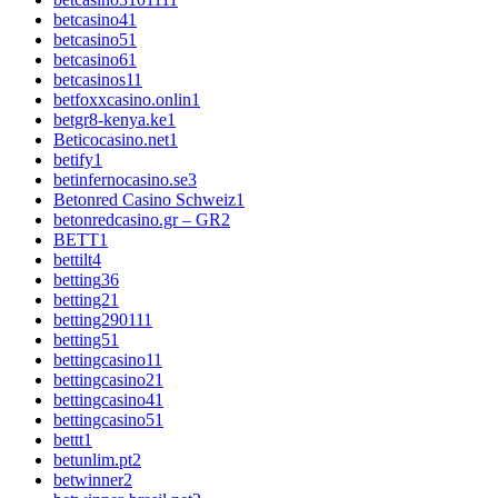
betcasino4
1
betcasino5
1
betcasino6
1
betcasinos1
1
betfoxxcasino.onlin
1
betgr8-kenya.ke
1
Beticocasino.net
1
betify
1
betinfernocasino.se
3
Betonred Casino Schweiz
1
betonredcasino.gr – GR
2
BETT
1
bettilt
4
betting
36
betting2
1
betting29011
1
betting5
1
bettingcasino1
1
bettingcasino2
1
bettingcasino4
1
bettingcasino5
1
bettt
1
betunlim.pt
2
betwinner
2