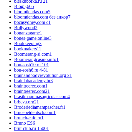
bleskuborka.ru 2
1
Blog
5,665
bloomtiendas.com
5
bloomtiendas.com без анкор
7
bocasydney.com c
1
Bollywood
2
bonanzagame
1
bones-game.online
3
Bookkeeping
3
bookmakers1
1
Boomerang-si.com
1
Boomerangcasino.info
1
bou-sosh10.ru 10
1
bou-sosh6.ru 4-8
1
brainandbodyrevolution.org x
1
brainlabacademy.hr
3
braintreerec.com
1
braintreerec.com2
1
brasilmaquinasagricolas.com
4
brbcva.org2
1
Broderiediamantpascher.fr
1
brucebetdeutsch.com
1
brunch-cafe.ru
1
Bruno ES
6
brut-club.ru 1500
1